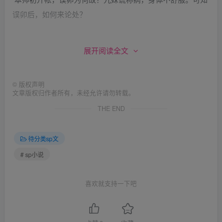
误卯后，如何来论处？
如何不晓得，杖刑来论处。当堂来施行，板子责臀部。桂英
展开阅读全文
叫声好，军令来发布。
©
版权声明
喝令将九妹，当众打屁股！当众来裸责，重打四十五！武士
文章版权归作者所有，未经允许请勿转载。
齐上前，将她紧按住。
THE END
脱盔又解甲，接着就褪裤。九妹满面羞，轻声求饶恕。我本
待分类sp文
是女生，怎能光屁股？
# sp小说
军营无男女，违纪不可恕。有人敢求情，同罪来论处。元帅
喜欢就支持一下吧
军令严，九妹好无助。