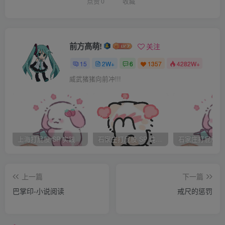
绳捆加索绑，不能挪半步。武士多野蛮，行动好粗鲁。立时
点赞
0
收藏
褪中衣，随后扒内裤。
双臂被反剪，不能捂私处。一丝不能挂，实在好恐怖！忙把
前方高萌!
关注
身形扭，连声说不不。
15
2W+
6
1357
4282W+
威武猪猪向前冲!!!
九妹身材妙，年方二十五。宋营女将中，人人皆羡慕。当众
来**，受刑更受辱。
元帅军令下，喝令打屁股。九妹趴在地，挺胸撅臀部。武士
上海打屁股 SP 实践
石家庄打屁股 SP 纯实践
举刑杖，用力齐挥舞。
上一篇
下一篇
板子齐落在，大腿和屁股。众将来观刑，齐把板子数。乒乒
巴掌印-小说阅读
戒尺的惩罚
乒乒乓，一二三四五。