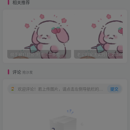
九妹难忍痛，挣扎来叫苦。腰身左右摆，轻轻扭屁股。由白
相关推荐
变成红，刚打一十五。
双手急挣脱，忙把屁股捂。元帅穆桂英，当堂又发怒。好个
杨九妹，躲刑捂屁股。
军纪要严明，再打二十五！吓得小九妹，捂臀掩面哭。如今
纲手被打屁股(附图)_一条荒
老公的家法实践啦_25346476
已知错，别再打屁股！
评论
抢沙发
欢迎评论！若上传图片，请点击左侧导航栏的图床工具，获取图片链接。
提交