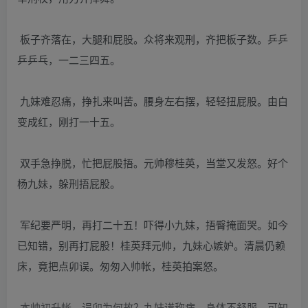
板子齐落在，大腿和屁股。众将来观刑，齐把板子数。乒乒
乒乒乓，一二三四五。
九妹难忍痛，挣扎来叫苦。腰身左右摆，轻轻扭屁股。由白
变成红，刚打一十五。
双手急挣脱，忙把屁股捂。元帅穆桂英，当堂又发怒。好个
杨九妹，躲刑捂屁股。
军纪要严明，再打二十五！吓得小九妹，捂臀掩面哭。如今
已知错，别再打屁股！桂英拜元帅，九妹心嫉妒。清晨仍赖
床，竟把点卯误。匆匆入帅帐，桂英拍案怒。
本帅初升帐，误卯为何故？九妹谎称病，身体不舒服。可知