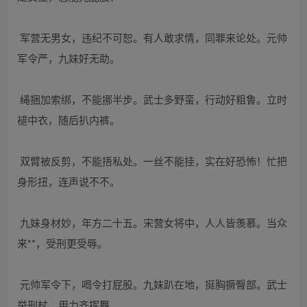
军营无男女，违纪不可恕。有人敢求情，同罪来论处。元帅
军令严，九妹好无助。
绳捆加索绑，不能挪半步。武士多野蛮，行动好粗鲁。立时
褪中衣，随后扒内裤。
双臂被反剪，不能捂私处。一丝不能挂，实在好恐怖！忙把
身形扭，连声说不不。
九妹身材妙，年方二十五。宋营女将中，人人皆羡慕。当众
来**，受刑更受辱。
元帅军令下，喝令打屁股。九妹趴在地，挺胸撅臀部。武士
举刑杖，用力齐挥舞。