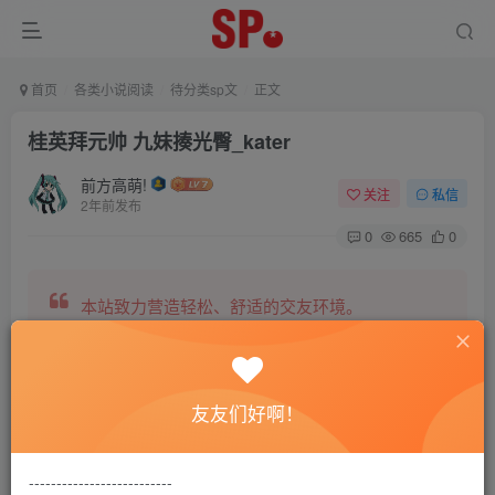
首页
各类小说阅读
待分类sp文
正文
桂英拜元帅 九妹揍光臀_kater
前方高萌!
关注
私信
2年前发布
0
665
0
本站致力营造轻松、舒适的交友环境。
另有小说阅读站点，网罗包括训诫文、腐文在内的
友友们好啊！
全网书源。
--------------------------