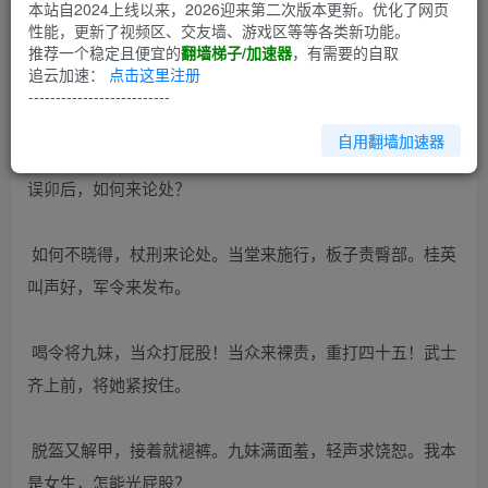
第1回
本站自2024上线以来，2026迎来第二次版本更新。优化了网页
性能，更新了视频区、交友墙、游戏区等等各类新功能。
推荐一个稳定且便宜的
翻墙梯子/加速器
，有需要的自取
桂英拜元帅，九妹心嫉妒。清晨仍赖床，竟把点卯误。匆匆
追云加速：
点击这里注册
入帅帐，桂英拍案怒。
--------------------------
自用翻墙加速器
本帅初升帐，误卯为何故？九妹谎称病，身体不舒服。可知
误卯后，如何来论处？
如何不晓得，杖刑来论处。当堂来施行，板子责臀部。桂英
叫声好，军令来发布。
喝令将九妹，当众打屁股！当众来裸责，重打四十五！武士
齐上前，将她紧按住。
脱盔又解甲，接着就褪裤。九妹满面羞，轻声求饶恕。我本
是女生，怎能光屁股？