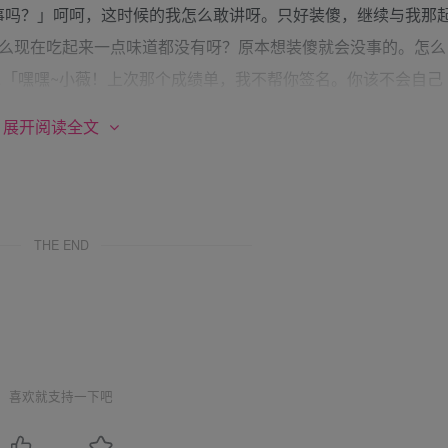
事吗？」呵呵，这时候的我怎么敢讲呀。只好装傻，继续与我那
怎么现在吃起来一点味道都没有呀？原本想装傻就会没事的。怎么
……「嘿嘿~小薇！上次那个成绩单，我不帮你签名。你该不会自己
成是自己盖章，被抓包了~」「是喔~小弟你的意思是说:小薇还去
展开阅读全文
薇拿一张成绩不太好看的成绩单给我，要我帮她签名。可是我有
且喔~我还有”特别提醒”小薇要她去找你。怎么知道小薇会这样
~拜托你闭嘴，别在说了啦!我会被你害死的啦~」我在心里唉嚎
我那三哥此时非但没有顾念”手足之情”，还”落井下石”。我是你
THE END
了起来，用了不容拒绝的语气命令道。「可是~人家蛋糕还没吃
么早赴”刑场”啦！我一边说话，一边用眼神示意。向我那另外两
啦！岂知这两个没良心的家伙，一个居然假装没看到；一个居然
事呢？唉！」呜~好过份喔~。我怎么会有这种哥哥呀？
喜欢就支持一下吧
我在心里挣扎。「徐于薇！」死了，大哥叫我全名了，通常这时