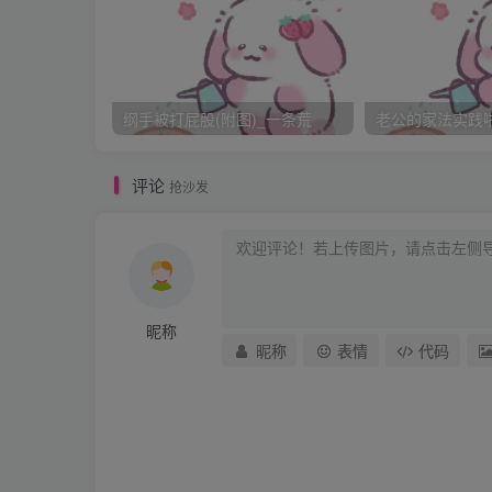
作聪明的在自己的小裤裤里加料，孰不知是自
总在我想出”很棒”的对策后，马上漏馅。结果
虽然我有千万个不愿意~但是我还是很认份的
纲手被打屁股(附图)_一条荒
老公的家法实践啦_
白嫩嫩的屁股。也许有人会问：「小薇；你怎
~我已经有太多”惨痛”经验了。就我大哥来说
评论
抢沙发
大哥看我乖乖的褪下裤子后，顺势将我拉到他的
到我做错事的难堪姿势。趴在大哥的腿上，手
跟要打我的人说：「对不起！我的小主人太不听
壮、感人。却也百分百的凸显出我所处的劣势
昵称
昵称
表情
代码
「自己说这次数学考几分？」
呜~又来了~每次挨打，大哥总是要很仔细的”盘
打，为什么不干脆一点，直接打就好了呀！为
自己犯的错真的很难耶！根本就是酷刑！