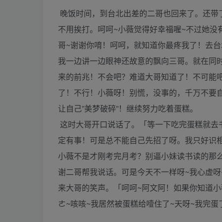
晚饭时间，到台北出差的二哥也回来了。还带
不用挨打。呵呵~小薇觉得好幸福喔~不过她没
哥~谢谢你唷！呵呵，就知道你最疼我了！去台
我一边讲一边眼神还故意的飘向三哥。就在同时
来的前兆！不会吧？难道大哥知道了！不可能
了！不行！小薇呀！别慌，没事的，千万不要
让自己”美梦破碎”！继续努力吃着蛋糕。
这时大哥开口说话了。「等一下吃完蛋糕就去
定有事！可是总不能自己先招了呀。我只好识
小薇不是才刚考完月考？别逼小妹读书读的那
谢二哥帮我说话。可是今天不一样呀~我心虚呀
来大哥的笑声。「呵呵~阿文阿！如果你知道小
ㄜ~咳咳~我居然被蛋糕给噎住了~天呀~我完蛋