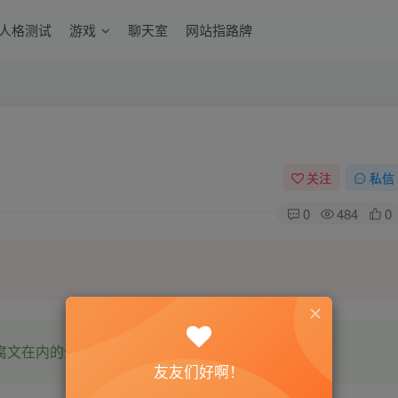
6人格测试
游戏
聊天室
网站指路牌
关注
私信
0
484
0
腐文在内的全网书源。
友友们好啊！