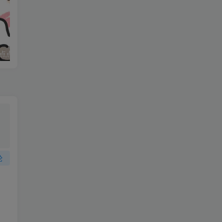
，
白
点点
妈妈求职记_打女友屁股
头
在
论
出