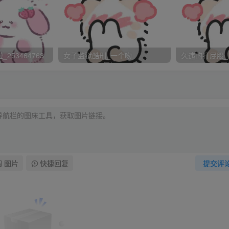
己真的太笨？还是大哥真的太了解我了？幸运之神从没眷顾过我
就死得更惨~呜~难道这是我的宿命吗？
、慢慢的拉起自己的裙子并将印有维尼的小裤裤褪到大腿，露出
253464763
女子监狱酷刑_一个吻
久违的打屁股_
么都这么乖呀？」唉！其实不是我乖啦！是现实逼的我不得不低
越挣扎对我只会越不利呀！
腿上。「OTK」一个令人超丢脸的姿势。一个会令我深刻感受
着地，而我那等一下会很可怜的屁股，只能高高的翘起来。彷佛
话了！让我来替她承受她的不懂事吧！」~呜~听来是多么的悲
呀！
图片
快捷回复
提交评
问”一番，让我自己”清清楚楚”交待自己犯的错误。反正都要挨
什么要问这么多呀？可是大哥才不会这么仁慈！问题是要自己说