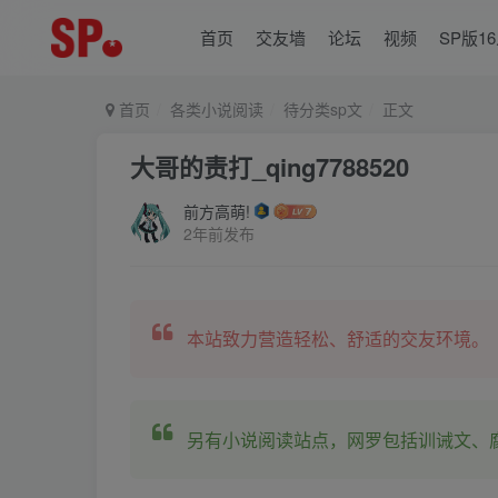
首页
交友墙
论坛
视频
SP版1
首页
各类小说阅读
待分类sp文
正文
大哥的责打_qing7788520
前方高萌!
2年前发布
本站致力营造轻松、舒适的交友环境。
另有小说阅读站点，网罗包括训诫文、