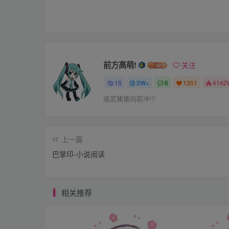
候只意味着一件事：就是我最好识相点，乖乖
掉。我十分不舍的离开椅子，因为我不知道待会
虽然我有千万个不愿意。但是我还是很认份的
前方高萌!
关注
一点表情也没有，但我可以明显感受出他真的生
他了。而我居然在考了一个很烂的成绩后，还
15
2W+
6
1351
4142
我跟在大哥的身后进了书房。我原本想顺道将
威武猪猪向前冲!!!
门关上。「卡嚓！」大哥居然还把门锁上。唉
才不会呢！他们刚刚都见死不救了！又怎么会替
上一篇
进房后；哥哥将他的椅子拉出来并且坐了下
巴掌印-小说阅读
「把裤子脱掉！」我终于听到我最不想听到的
要一个高二的女生在男生面前光屁股，而且是
相关推荐
己一起生活的亲人—哥哥。还是一样令人难堪
总是太不老实了，总会想一些有的没有的想要逃