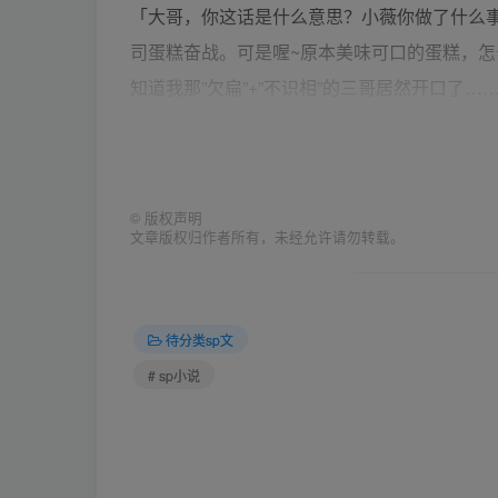
「大哥，你这话是什么意思？小薇你做了什么
司蛋糕奋战。可是喔~原本美味可口的蛋糕，
知道我那”欠扁”+”不识相”的三哥居然开口了
动了什么手脚吧？咦？干嘛不说话呀~哈哈~八
找你帮忙喔！」「对呀！大哥，就前天呀，小
得大哥交待的话呀。小薇的功课归大哥你管。而
©
版权声明
呢？」「天呀！你这个笨三哥！真的好会演戏喔
文章版权归作者所有，未经允许请勿转载。
不要再说了啦~呜~情况已经对我越来越不利了，
妹妹耶~呜~惨了啦！怎么办啦~
「好!那我都知道了！小薇跟我进来！」大哥站
待分类sp文
完耶~」其实只剩下一咪咪而已，可是我不想那
# sp小说
位哥哥发出求救讯号，希望他们不要见死不救
笑笑的说：「真是的！小薇呀！你怎么这不懂
「小薇！过来！」不要啦！人家不要过去啦！