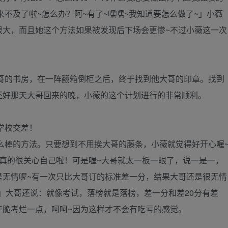
来不及了啦~怎么办？阿~有了~嘿嘿~我知道要怎么做了~」小薇
很大，而且她这个方法如果被发现后下场会更惨~不过小薇这一次
哥的书房，在一阵翻箱倒柜之后，终于找到他大哥的印章。找到
还好那天大哥回来的晚，小薇的这个计划进行的非常顺利。
学校交差！
么棒的方法。只要想到不用挨大哥的藤条，小薇就觉得好开心喔
真的很关心自己啦！可是喔~大哥就太一板一眼了，说一是一，
是无情喔~有一次只比大哥订的标准差一分，结果大哥还是很无情
！」大哥还说：就像考试，落榜就是落榜，差一分和差20分有差
干脆考烂一点，呵呵~因为这样才不会有吃亏的感觉。