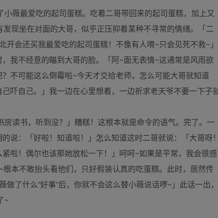
了小薇最爱吃的起司蛋糕。吃着二哥带回来的起司蛋糕，加上又
有发现坐在对面的大哥，似乎正压抑着某种不寻常的情绪。「二
北开会还买我最爱吃的起司蛋糕！不像有人唷~只会见死不救~」
，我不经意的瞄到大哥的脸。「阿~面无表情~这通常是风雨欲
吧？不可能这么倒霉啦~今天才交给老师，怎么可能大哥就知道
自己吓自己。」我一边在心里想着，一边祈求老天爷不要一下子
书房读书，听到没？」糟糕！这根本就是命令的语气。完了。一
相的说：「好啦！知道啦！」怎么知道这时二哥就说：「大哥呀
么紧啦！偶尔也该那她放松一下！」呵呵~如果是平常，我会很感
~根本不敢抬头看他们，只好假装认真的吃蛋糕。此时，居然传
薇做了什么”好事”后，你就不会这么替小薇说话啰~」此话一出
了~