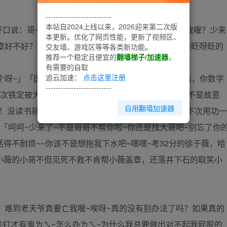
--------------------------
本站自2024上线以来，2026迎来第二次版
开口说：哥~你最疼我了对不对？「怎么了呀？有事求我喔？少来
本更新。优化了网页性能，更新了视频区、
盖章好不好？」小薇露出她那皎洁的大眼睛，对着她哥哥眨呀眨的
交友墙、游戏区等等各类新功能。
推荐一个稳定且便宜的
翻墙梯子/加速器
，
有需要的自取
追云加速：
点击这里注册
~」「国文72，英文64，数学32，数学32！徐于薇，你数学
--------------------------
这次铁定被大哥狠狠修理喔~」「嘘~小声一点啦！我又不是故意
自用翻墙加速器
！没读书就没读书，那来那么多理由呀~」「好啦~我下次用功一
」「呵呵~少来了~不是哥哥不帮你啦~你还是找大哥吧~别忘了你
得不耐烦~~你该不是想拖我下水吧~嘿嘿~考32分的徐于薇，哈
小薇的小哥不但见死不救不肯帮小薇盖章，还落井下石的取笑小
，难到老天爷真要亡我喔~唉呀~真的没有别办法了吗？如果真的
打才有鬼ㄌㄟ~怎么办ㄌㄟ~为什么我总要做出对不起我屁股的