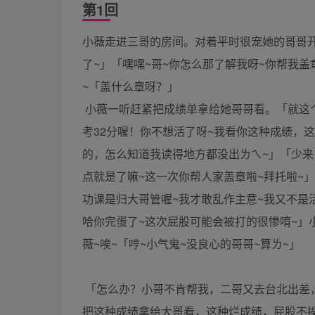
第1回
小薇走进三哥的房间。对着平时很宠她的哥哥
了~」「嘿嘿~哥~你怎么那了解我呀~你帮我
~「盖什么章呀？」
小薇一听赶紧把成绩单拿给她哥哥看。「就这个呀
考32分喔！你不想活了呀~我看你这种成绩，
的，怎么知道我读得地方都没出ㄌㄟ~」「少来
点就是了嘛~这一次你帮人家盖章啦~拜托啦~
功课是归大哥管喔~我才敢乱作主意~我又不是活
哈你完蛋了~这次屁股可能会被打的很惨唷~」
薇~唉~「哼~小气鬼~没良心的哥哥~算ㄌ~」
「怎么办？小哥不肯帮我，二哥又去台北出差
把这种成绩拿给大哥看，这种烂成绩，屁股不挨