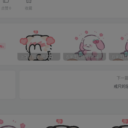
听话；不然，唉！结果只会更不好。唉！认命吧！该来的就是躲
点赞
0
收藏
出来的时候，我是不是还能”愉快”的坐着椅子。
站起来，我抬头望了大哥一眼。但我马上就后悔了，因为大哥的
气了~~没办法，谁叫我犯了大哥的大忌，大哥最不喜欢别人骗
偷盖他的印章。唉~等一下一定被打的很惨~
W+
门带上，但大哥却示意要我到他的大书桌前等着。我听见大哥把
上海打屁股 SP 实践
石家庄打屁股 SP 纯实践
！他一定是想二哥和小哥会来求情！「哼！我那2个没良心的哥哥
我求情！呜~怎么办~唉~」
下一
来。
戒尺的
那句话。
因为做错事要挨打；真的是非常丢人。即便是那男生是从小和自
！不过会弄到今天这样的局面，也是我自己造成的。因为以前的
避挨藤条，就算是真的要挨打了，也要想办法减轻”疼痛”。就自