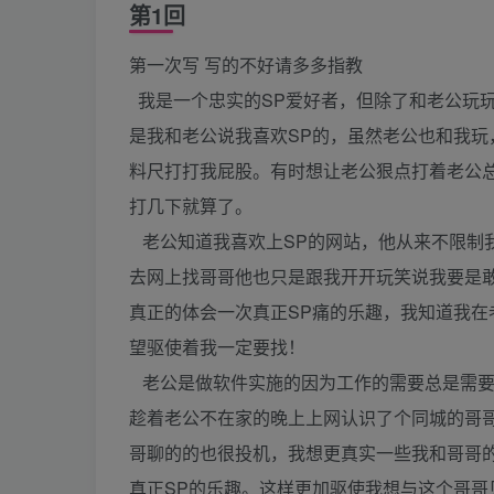
第1回
第一次写 写的不好请多多指教
我是一个忠实的SP爱好者，但除了和老公玩
是我和老公说我喜欢SP的，虽然老公也和我玩
料尺打打我屁股。有时想让老公狠点打着老公
打几下就算了。
老公知道我喜欢上SP的网站，他从来不限制
去网上找哥哥他也只是跟我开开玩笑说我要是敢
真正的体会一次真正SP痛的乐趣，我知道我
望驱使着我一定要找！
老公是做软件实施的因为工作的需要总是需要
趁着老公不在家的晚上上网认识了个同城的哥
哥聊的的也很投机，我想更真实一些我和哥哥
真正SP的乐趣。这样更加驱使我想与这个哥