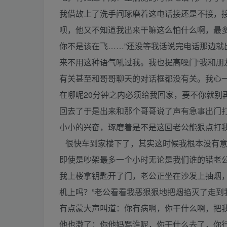
我借故上了洗手间琢磨着这电话接还是不接，
呗，他又不知道我出来干嘛这么怕什么啊，最
你不是该在飞……”还没等我话说完电话那边就
来不用这种语气吼过我。我也提高嗓门“我和朋
有关甚至和哥哥聊天的对话框都没有关。我心
在哪呢20分钟之内必须给我回家，要不你就别
回去了于是出来和那个哥哥说了声有急事出门
小小的兴奋，琢磨着是不是这回老公能狠点打
很快车到家楼下了，其实这时候我根本没有意
即使是吵架最多一个小时无论是我们谁的错老
我上楼拿钥匙开了门，老公正坐在沙发上抽烟
机上吗？”老公看看我恶狠狠地把烟掐灭了走
有点蒙大声叫道：你有病啊，你干什么啊，把
他也激了：你他妈骂谁呢，你干什么去了，你