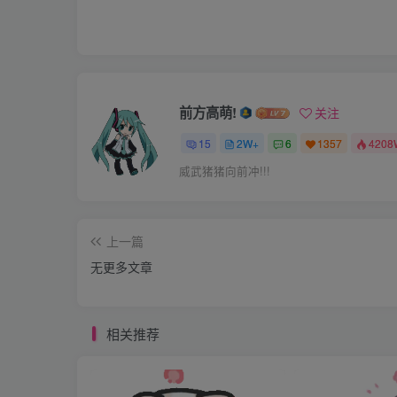
满足你。老公手里的皮带还是一下接一下的往
一鞭子的到来，但我根本躲不了，每一下子都
打了”大概抽了三十几鞭子吧终于停了下来。
了一大片。老公什么也没说自己点了跟烟在窗
前方高萌!
关注
觉，我真的受不了了。本来我以为这就结束了
15
2W+
6
1357
4208
一架走过来，摆了俩个枕头在床上。“爬上去”
威武猪猪向前冲!!!
很小，但一打一道凛子特别疼。“老公，错了，
你不就想找打吗，咱今天就打个够。爬上！”
上一篇
把我按在枕头上双手扣在背后，屁股翘的老高
无更多文章
一道凛子起来了，疼的不行“老公，我不敢了，
了，找好哥哥的时候怎么不知道疼啊，哥哥我
相关推荐
我的聊天记录都看了，现在后老悔了，没事想
打了”无论我怎么求饶老公还是一下接一下的
都没有了。我以为我快死了的时候老公停手了