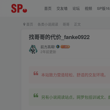
首页
交友墙
论坛
视频
SP版1
首页
各类小说阅读
哥哥
正文
找哥哥的代价_fanke0922
前方高萌!
2年前更新
本站致力营造轻松、舒适的交友环境。
另有小说阅读站点，网罗包括训诫文、