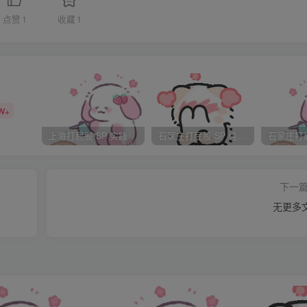
我屁股上抽，这时我这感觉受不了了，屁股死命的晃动试图想躲
点赞
1
收藏
1
钻心的疼。”老公，我错了，我受不了，别打了，老公求你了，别
我整个人趴在床上动不了，屁股火辣辣的疼。汗水和泪水吧床弄湿
墙抽。这时我才体会到原来我一直渴望的被狠狠的竟然是这种感
，但老公抽完烟就打开衣柜在找什么东西。后来他拿出了个铁质
W+
他用命令的口吻对我说。天啊不是要拿衣架打我吧，这个打人声音
上海打屁股 SP 实践
石家庄打屁股 SP 纯实践
别打了。我真受不了，求你了，别打。”“痛快的，别让我动手啊
老公吼完我几乎是一得瑟。但还是在床上不动弹。老公走上来一把
下一
。任我怎么挣扎也挣脱不了老公。第一下打下来我都能感觉到顿
无更多
疼，真的疼别打了。”但老公还是一点也没有能消气“疼，你知道
想你，想被你管教？说这些话的时候怎么不知道疼啊？”老公是把
什么实践找什么哥哥啊：“我错了，我真错了，我再也不敢了，别
打着。边打边骂着，我从一开始的大喊大叫到后来几乎连叫的力气
，把衣架扔在了地上，自己点了跟烟向外走。