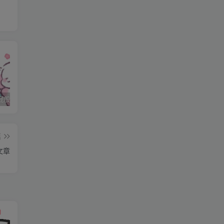
下
的
石家庄打屁股纯实践 二
石家庄打屁股纯实践 三
石家庄打屁股纯实践(0311dom)
，
篇
时
文章
疼