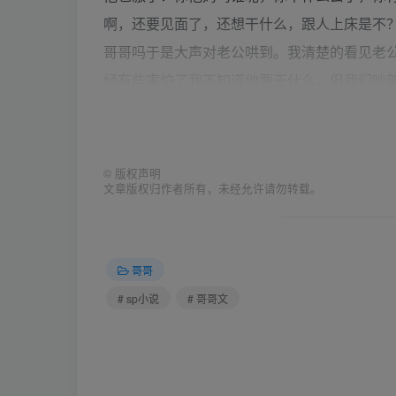
啊，还要见面了，还想干什么，跟人上床是不？
哥哥吗于是大声对老公哄到。我清楚的看见老
经有些害怕了我不知道他要干什么，但我们吵
钟我知道这回他是真生气了，准备起身先遛等
上。“你行啊，敢被我找什么好哥哥，你不就
屁股打烂了我就不是你老公，我让你再敢给我
©
版权声明
文章版权归作者所有，未经允许请勿转载。
老公扣在床上了，双手被老公按再背后想动都
候，我还没有认识到事情的严重，甚至还想着
我。我正琢磨着呢，一下剧痛从屁股上袭来。我
哥哥
带抽我。“老公轻点，这个疼咱先换迟子行不，
# sp小说
# 哥哥文
尝什么叫疼。”接着皮带一下接一下的抽下来
不了嘴里大喊着“别打了，疼，别打了”眼泪噼
正真体会到原来下狠手打是这么疼，我根本受不
你说怎么的就怎么的，你想干什么就干什么你