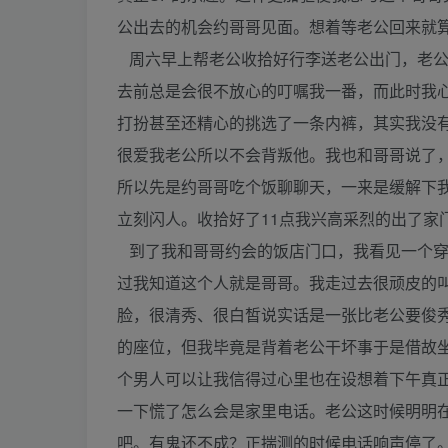
公出去的机会约哥哥见面。想着等老公回来就
周六早上帮老公收拾好行李送老公出门，老公
去前总是会很不放心的叮嘱我一番，而此时我
打扮甚至还精心的挑选了一条内裤，其实我没有
很爱我老公所以不会背叛他。我也和哥哥说了
所以先是约哥哥吃个饭聊聊天，一来是缓解下
立刻闪人。收拾好了11点我兴高采烈的出了家
到了我和哥哥约会的饭店门口，我看见一个穿
过我知道这个人就是哥哥。我走过去很顽皮的
脸，很清秀、很白皙说实话是一张比老公要俊
的座位，但我毕竟是背着老公干坏事于是借故
个男人可以让我信得过心里也在设想着下午真
一下慌了怎么会是家里电话。老公这时候明明
吧。有鬼还不成？正揣测的时候电话响声停了