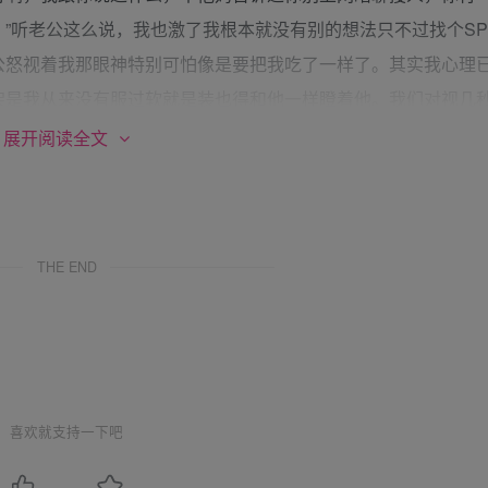
”听老公这么说，我也激了我根本就没有别的想法只不过找个SP
公怒视着我那眼神特别可怕像是要把我吃了一样了。其实我心理
架是我从来没有服过软就是装也得和他一样瞪着他。我们对视几
他气消了再说，我刚从床上起来老公一把拽住我又把我扔在了床
展开阅读全文
是想让我好好打你吗，我今天就满足你这愿望，今天我要是不把你
乱认哥哥，让你在跟别人瞎扯。”我还没有反映过来呢整个人就被
动不了，裤子硬生生的被老公拽下来露出白白的屁股就是这个时
THE END
这回能正体会一把什么叫真正的SP了。反正老公发完货就能哄
“嗷”一声大叫。这是我从没有感觉的疼。天啊老公用的竟然是皮
这个太疼了”“疼？你也知道疼？你不就是要疼吗？我今天就让你
，疼的我腿一直在不停的乱蹬。手被老公死死的按着想去挡根本动
里啪啦的往下掉。但老公越打越用力我知道这回不是游戏了，我也
喜欢就支持一下吧
了“别打了我，受不了了，老公别打了。”“你说我对你多好，在
还去给我找什么好哥哥，你行啊，你不就是找打吗，我今天就好