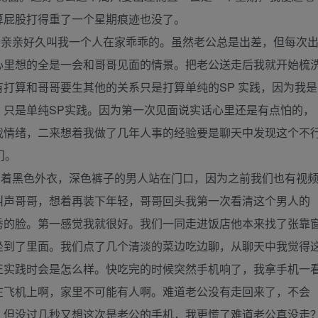
算屁股打得重了一个星期痕迹也没了。
亲亲好久叫我一个人在家乖乖的。虽然老公总是出差，但每次
心里想的全是一会和哥哥见面的情景。把老公送走后我就开始梳
打算和哥哥要生其他的关系只是打算单纯的SP 实践，因为我是
，只是单纯SP实践。因为第一次见面说实话心里还是有点怕的，
我情绪，二来想着我做了几年人事的经验要是聊天中发现这个不
门。
着黑色外衣，深色裤子的男人站在门口，因为之前我们也有视
叫声哥哥，想着再装下年轻，哥哥回头我第一次看清这个男人的
秀的脸。第一感觉我就很好。我们一同走进饭店他本来找了张靠
坐到了里面。我们点了几个清淡的菜边吃边聊，从聊天中我觉得
正实践时会是怎么样。快吃完的时候突然手机响了，我拿手机一
在飞机上啊，家里不可能有人啊。难道老公没有走回来了，不会
。但没过几秒又想这次是老公的手机，我更慌了难道老公真没走