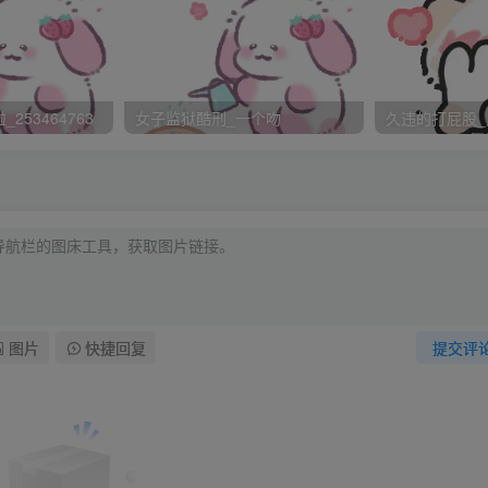
计应经烂了，现在都不敢动不敢用手去碰，碰一下都钻心的疼
大哭起来，老公怎么这么狠啊，把我打成这样，我不就是上网去
，老公就这么对我。心里委屈极了，我也终于知道了原来被狠打
253464763
女子监狱酷刑_一个吻
久违的打屁股_
了。老公打完我连问都不问一句就把我一个人丢在家里。可能是
口水，但我根本站不起来，就在床上一点一点的想床头柜那挪去
起摔了下去。本来屁股就已经疼的不行了，这样一摔全身跟散了
了。把我打成这样，你不像以前那样心疼了我了。我趴在地上，3
久整个人都虚脱了下身都没穿什么冻得感觉直发抖。
在地上的我一下楞了，“你手怎么了”我抬头看手才发现出了好多
棉和纱布，帮我包扎，这时我才意识到原来是杯子的碎片把我手
图片
快捷回复
提交评
出血。包扎好后老公把我抱到床上，低声对我说：老婆对不起，
开上衣遮住屁股的那一部分仔细的看看……
安抚的部分了，第一次写写的不好请大家多多关照