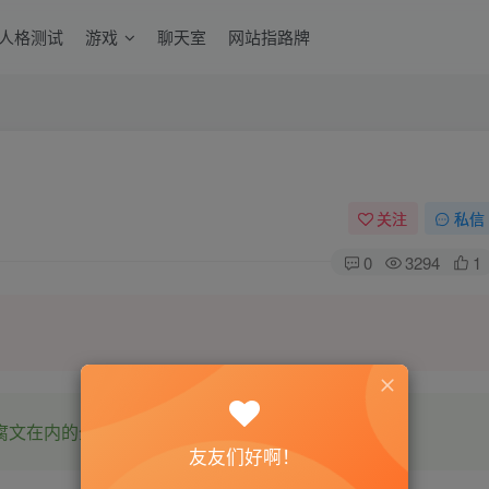
6人格测试
游戏
聊天室
网站指路牌
关注
私信
0
3294
1
腐文在内的全网书源。
友友们好啊！