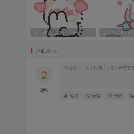
我瘫在床上，不知道屁股被打成了什么样，估
听见家门响，知道是老公出去了，我趴在床上
个哥哥，我又没有想过要去敢对不起老公的事
纲手被打屁股(附图)_一条荒
老公的家法实践啦_
这种滋味，和想象的完全不一样，我根本受不
为喊的太多这时感觉口特别干，擦擦眼泪想喝
评论
抢沙发
上面的水杯。结果一下子没弄好连人带杯子一
样趴在地上动不了。老公我还恨你，你不爱我
月的广东还是屋里还是很凉的，加上哭了那么
门响了，是老公回来了，老公走回屋里看见趴
昵称
血吓了我一大跳。老公马上过来，找来了止血
昵称
表情
代码
出血了，因为屁股的疼跟没有没有意识到手在
我看看你的屁股 我趴在那里没有说话，老公掀
没有写完，太晚了，明天再写吧，后面就都是