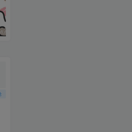
。
找
是
点点
妈妈求职记_打女友屁股
因
够
一
划
论
让