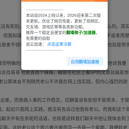
--------------------------
本站自2024上线以来，2026迎来第二次版
本更新。优化了网页性能，更新了视频区、
玩没有和别人实践过，也只是看看论坛、图片、视频什么的。其
交友墙、游戏区等等各类新功能。
推荐一个稳定且便宜的
翻墙梯子/加速器
，
，但我知道老公不是SP的爱好者只是在我的央求下用手或者用
有需要的自取
追云加速：
点击这里注册
总是舍不得怕给我打坏了。就是故意气老公找打，老公也就是用
--------------------------
自用翻墙加速器
我但明确的告诉我不许再网上找实践，我也开玩笑的和他说我要
去找哥哥 他就去找个妹妹。越是在社区上看SP的文章就越是想
在老公那体会不到随然老公不许我在网上找实践，但内心强烈的欲
出差，而我做人事的工作稳定，应酬虽说有些但不是很多，于
哥。起初只是网上实践，我没有告诉过他我有老公。而我和这个
的聊天中有些亲昵的话语，也就是这样我们聊天中他让我体会到
哥见面。这好老公这个周六要出差而且一去是一个星期，我便趁老