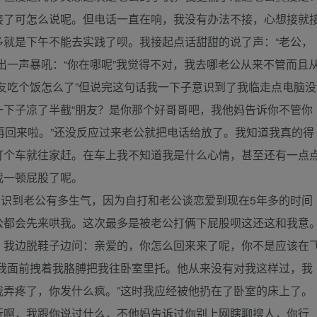
接了可怎么说呢。但电话一直在响，我没有办法不接，心想接就
多就是下午不能去实践了呗。我接起点话甜甜的说了声：“老公，
出一声暴吼：“你在哪呢”我觉得不对，我去哪老公从来不管而且
友吃个饭怎么了”但说完这句话我一下子意识到了我临走点电脑没
一下子凉了半截“朋友？是你那个好哥哥吧，我他妈告诉你不管你
再回来啦。”还没反应过来老公就把电话给放了。我知道我真的得
打个车就往家赶。在车上我不知道我是什么心情，甚至还有一点
我一顿屁股了呢。
识到老公有多生气，因为自打和老公谈恋爱到现在5年多的时间
公都会先来哄我。这次最多是被老公打俩下屁股呗这还这和我意
，我边脱鞋子边问：亲爱的，你怎么回来来了呢，你不是应该在
到我面前拽着我胳膊把我往卧室里托。他从来没有对我这样过，我
我弄疼了，你发什么疯。”这时我应经被他扔在了卧室的床上了。
行啊，我跟你说过什么，不他妈告诉过你别上网瞎聊搜人，你行