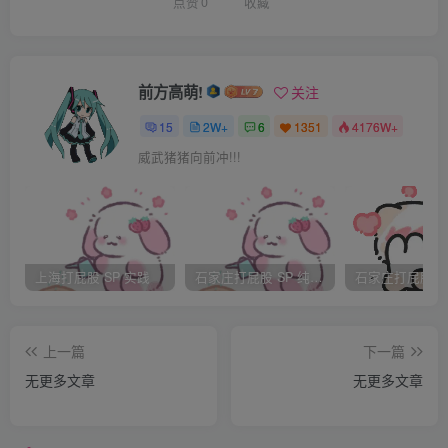
点赞
0
收藏
多了。而祁旭就在学校和家之间忙碌着.祁冰这一伤他真是忙
坏了以前家里的琐事都是祁冰做现在到
前方高萌!
关注
好全部变成他来做.以前没发现祁冰包揽了他的衣食住行.现
15
2W+
6
1351
4176W+
在事事都要他自己做.他本人从来没搞过
威武猪猪向前冲!!!
这些.祁旭郁闷的意识到以后绝对不可以在打那么重了。
祁冰哼着小调愉快的走进学校这半个月他躺在床上都快发霉
了.“快看，那个不祁冰吗？好帅哦”
上海打屁股 SP 实践
石家庄打屁股 SP 纯实践
女生A说.“对哦，比以前更好看了”女生B说.“冰冰，你终于来
了.我还以为你要休学了呢”校
上一篇
下一篇
无更多文章
无更多文章
花李崎笑眯眯的走过来.“姐姐，我好想你哦”祁冰撒娇的挽上
李崎的手.李崎被他这可爱样逗的