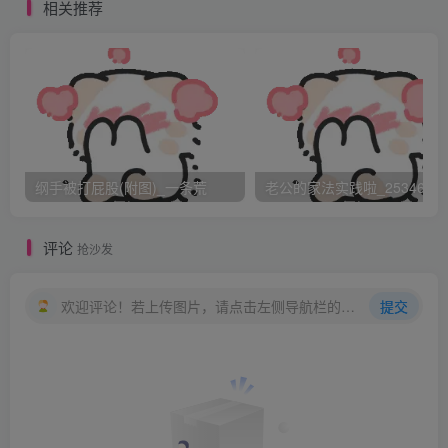
相关推荐
笑起来。楼上祁旭冷冷的看着这一幕.他们的笑脸和挽在一起
的手是那么刺眼，“祁旭，那个女
的是高我们一界的学姐兼校花”秦易看着他目不转睛的看着
李崎以为他对那个女的有意思好心
纲手被打屁股(附图)_一条荒
老公的家法实践啦_25346476
给他介绍，祁旭嘴角扬起一抹冷笑有个校花做女朋友似乎也
评论
抢沙发
不错.校花哼还没有祁冰好看呐祁旭
欢迎评论！若上传图片，请点击左侧导航栏的图床工具，获取图片链接。
提交
没意识到自己怎么会有这个想法。
祁冰进了C班大家的热情的问这问那.祁冰也笑眯眯的回着.
“冰啊，你得了什么病啊”祁冰的同