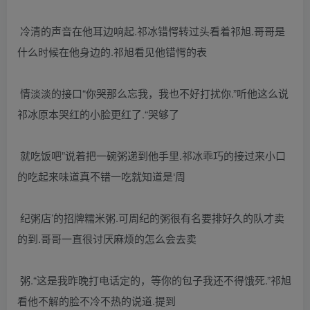
冷清的声音在他耳边响起.祁冰错愕转过头看着祁旭.哥哥是
什么时候在他身边的.祁旭看见他错愕的表
情淡淡的接口“你哭那么忘我，我也不好打扰你.”听他这么说
祁冰原本哭红的小脸更红了.“哭够了
就吃饭吧”说着把一碗粥递到他手里.祁冰乖巧的接过来小口
的吃起来味道真不错一吃就知道是‘周
纪粥店’的招牌糯米粥.可周纪的粥很有名要排好久的队才卖
的到.哥哥一直很讨厌麻烦的怎么会去卖
粥.“这是我昨晚打电话定的，等你的包子我还不得饿死.”祁旭
看他不解的脸不冷不热的说道.提到