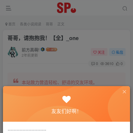
首页
各类小说阅读
哥哥
正文
哥哥，请抱抱我！【全】_one
前方高萌!
关注
私信
2年前更新
0
3610
0
本站致力营造轻松、舒适的交友环境。
另有小说阅读站点，网罗包括训诫文、腐文在内的
友友们好啊！
全网书源。
--------------------------