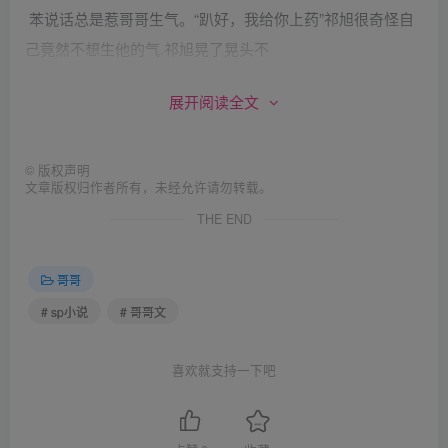
苯说话总是惹哥哥生气。“趴好，我给你上药”祁旭很奇怪自
己竟然不想生他的气.祁旭晃了晃头不
展开阅读全文
去想这种无聊的事，揭开被单露出祁冰伤痕累累的小屁股祁
旭却不知道该怎么下手了.祁冰身后一凉
©
版权声明
文章版权归作者所有，未经允许请勿转载。
羞涩把脸埋在软枕里.祁冰觉得身后先是凉凉的然后麻麻的最
THE END
后他被疼痛蔓延了.真的好痛他轻轻的哼
哥哥
了哼就觉得身后的那只手更轻柔了.哥哥他还在乎我的祁冰幸
# sp小说
# 哥哥文
福的想。
喜欢就支持一下吧
接下来的日子祁冰就在养伤中度过，不过哥哥对他的态度还
是不冷不热.但比起以前的不理睬算是好