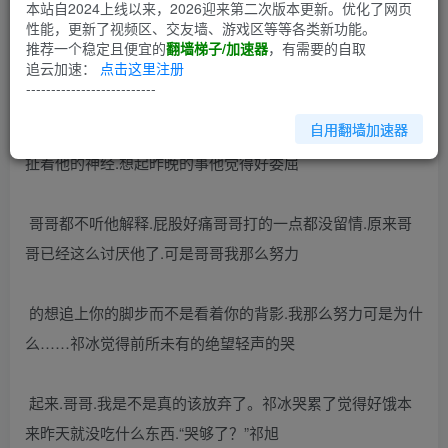
第1回
本站自2024上线以来，2026迎来第二次版本更新。优化了网页
性能，更新了视频区、交友墙、游戏区等等各类新功能。
推荐一个稳定且便宜的
翻墙梯子/加速器
，有需要的自取
哥哥，请抱抱我！【全】哥哥，请抱抱我！【全】[ 此帖被
追云加速：
点击这里注册
one在2014-04-17 20:10重新编辑 ]
--------------------------
自用翻墙加速器
窗外的阳光温暖的照进来祁冰模糊的睁开双眼身后的痛肆意
扯着他的神经.想起昨晚的事他觉得好委屈
哥哥都不听他解释.屁股好痛哥哥打的一点都没留情.原来哥
哥已经这么讨厌他了.可是哥哥我那么努力
的想追上你的脚步而不是看着你的背影.我那么努力可是为什
么……祁冰觉得前所未有的绝望轻声的哭
起来.哥哥.我是不是真的该放弃了。祁冰哭累了觉得好饿本
来昨天就没吃什么东西.“哭够了？”祁旭