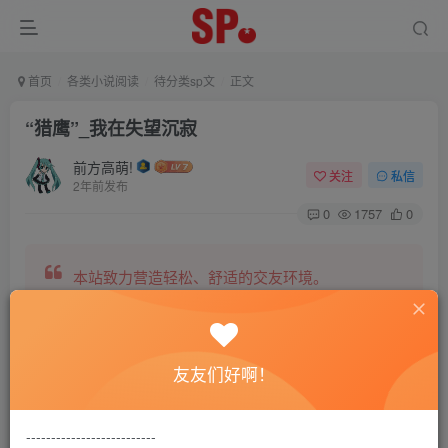
首页
各类小说阅读
待分类sp文
正文
“猎鹰”_我在失望沉寂
前方高萌!
关注
私信
2年前发布
0
1757
0
本站致力营造轻松、舒适的交友环境。
另有小说阅读站点，网罗包括训诫文、腐文在内的
友友们好啊！
全网书源。
--------------------------