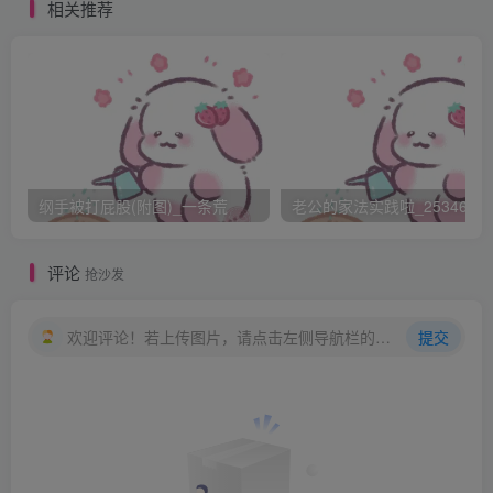
小心的何副司令把药膏涂抹在何晨光的屁股上的时候还能感
相关推荐
觉到何晨光身子在颤抖。
后来何晨光还是进入部队，经过努力进入了他父亲生前的
部队，并且手刃了杀父仇人，当然这是后话…
难道我写的那么难看，一个评论的都没有
纲手被打屁股(附图)_一条荒
老公的家法实践啦_25346476
评论
抢沙发
欢迎评论！若上传图片，请点击左侧导航栏的图床工具，获取图片链接。
提交