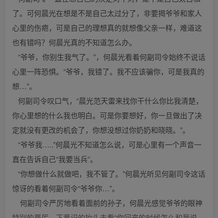
了。可何晨光在想是不是自己太过分了，非要揭爷爷和家人
心里的伤疤，可是自己的理想真的就想像父亲一样，难道这
也有错吗？何晨光真的不知道怎么办。
“爷爷，你别生我气了。”，何晨光看着何副司令始终不说话
心里一阵恐惧。“爷爷，我错了。我不应该骗你，可是我真的
想…”。
何副司令叹口气，“晨光范天雷来找你干什么你比我清楚，
你心里想的什么我也明白。可是你要想好，你一旦做出了决
定就没有更改的机会了，你想没想过你奶奶和晓晓。”。
“爷爷我…..”何晨光不知道怎么说，可是心里有一个声音一
直在告诉自己“我要当兵”。
“你想做什么就做吧，我不管了。”何晨光听见何副司令这话
惊讶的看着何副司令“爷爷你…”。
何副司令严厉地看着面前的孙子，何晨光感觉爷爷的眼神
特别的严厉，下意识的抬头去看“你回来的时候怎么和我说