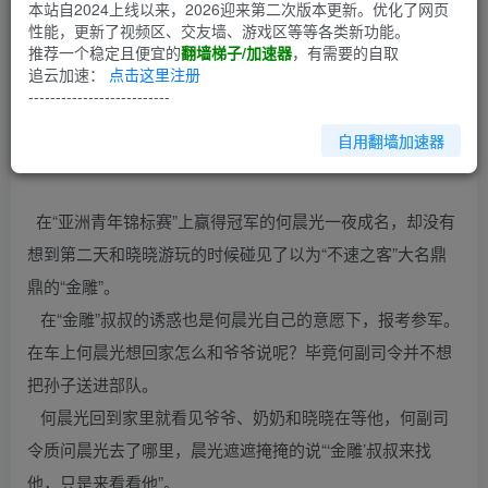
第1回
本站自2024上线以来，2026迎来第二次版本更新。优化了网页
性能，更新了视频区、交友墙、游戏区等等各类新功能。
推荐一个稳定且便宜的
翻墙梯子/加速器
，有需要的自取
第一次看《我是特种兵》就特别的喜欢何晨光，所以我用自
追云加速：
点击这里注册
己不怎么样的文笔也尝试的写写何晨光的另一面，此文纯属
--------------------------
娱乐。
自用翻墙加速器
在“亚洲青年锦标赛”上赢得冠军的何晨光一夜成名，却没有
想到第二天和晓晓游玩的时候碰见了以为“不速之客”大名鼎
鼎的“金雕”。
在“金雕”叔叔的诱惑也是何晨光自己的意愿下，报考参军。
在车上何晨光想回家怎么和爷爷说呢？毕竟何副司令并不想
把孙子送进部队。
何晨光回到家里就看见爷爷、奶奶和晓晓在等他，何副司
令质问晨光去了哪里，晨光遮遮掩掩的说“‘金雕’叔叔来找
他，只是来看看他”。