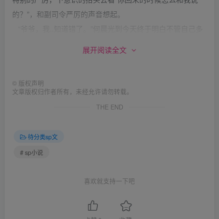
的？”，和副司令严厉的声音想起。
“爷爷，我..知道错了。”何晨光到今天终于明白不管自己多
大，都改变的不了在爷爷的那个眼神下的害怕。
展开阅读全文
何副司令用手指着何晨光的皮带，意思很明显。
“爷爷，我今年都20了，我真的不是故意骗你的。”。
©
版权声明
“哼”何副司令听着何晨光的解释很显然不满意“不是故意
文章版权归作者所有，未经允许请勿转载。
的，骗人还有是故意和不是故意之分，别磨蹭，快点。”。
THE END
“爷爷…”，何晨光知道没有缓和的余地，只好解下皮带递给
何副司令，然后自己爬到床上。
待分类sp文
何副司令随意地甩动皮带，发出啪啪的声音“裤子..”.
# sp小说
“爷爷不要，我已经20了，爷爷…”。
可当何晨光回头看向何副司令的时候，何副司令眼睛里写
喜欢就支持一下吧
着“不脱打到你脱”。
何晨光没有办法，脱下裤子重新爬在床上，脸上已经火烧