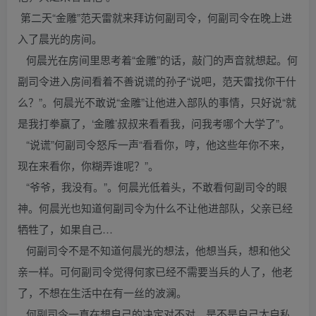
第二天“金雕”范天雷就来拜访何副司令，何副司令在晚上进
入了晨光的房间。
何晨光在房间里思考着“金雕”的话，敲门的声音就想起。何
副司令进入房间看着不善说谎的孙子“说吧，范天雷找你干什
么？”。何晨光不敢说“金雕”让他进入部队的事情，只好说“就
是我打拳赢了，‘金雕’叔叔来看看我，问我考哪个大学了”。
“说谎”何副司令怒斥一声“看看你，哼，他这些年你不来，
现在来看你，你糊弄谁呢？”。
“爷爷，我没有。”。何晨光低着头，不敢看何副司令的眼
神。何晨光也知道何副司令为什么不让他进部队，父亲已经
牺牲了，如果自己…
何副司令不是不知道何晨光的想法，他想当兵，想和他父
亲一样。可何副司令觉得何家已经不需要当兵的人了，他老
了，不想在生活中在有一丝的波澜。
何副司令一直在想自己的决定对不对，是不是自己太自私