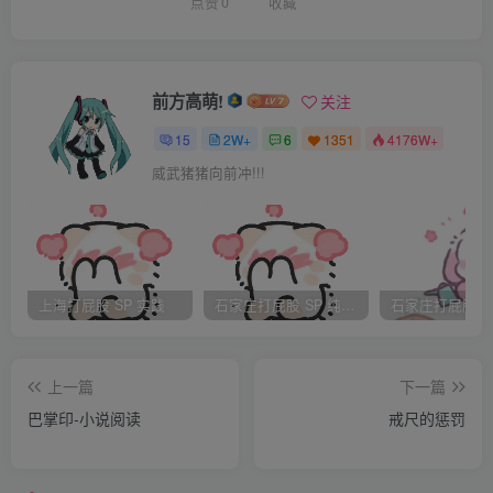
连云了。
点赞
0
收藏
啪.的一声，皮带就已经打上何晨光的屁股上，然后就一阵
火辣。
何晨光忍着疼痛，啪啪..何晨光的屁股已经出现一道深红的
前方高萌!
关注
印子。何晨光不禁心想，爷爷真是老当益壮不减当年啊！
15
2W+
6
1351
4176W+
一连十下的皮带成功的在何晨光的屁股上留下一道青紫的
威武猪猪向前冲!!!
肿痕。
何副司令看着孙子在皮带下隐忍的摸样不是不心疼，而手
里得皮带却在次的落在何晨光的屁股上。
何副司令专心的挥舞着皮带，而何晨光却忍受得异常痛
上海打屁股 SP 实践
石家庄打屁股 SP 纯实践
苦。“爷爷，别打了..”。何晨光实在忍不住了，痛苦的喊叫出
来。
上一篇
下一篇
何副司令在30下以后终于不在继续虐。待何晨光的屁股
巴掌印-小说阅读
戒尺的惩罚
了，而此时的何晨光已经力的趴在床上。
何副司令收起皮带，把何晨光放在床上拿出药膏。已经很