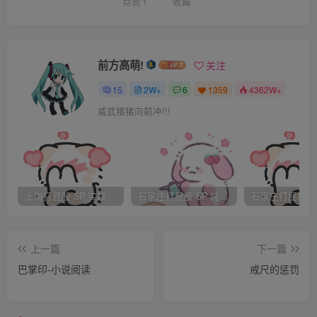
从六点钟等到七点、八点、九点，一直到十一点。我的心
点赞
1
收藏
情从红色、等到了粉红、幽兰、灰色，一直到你来了才给这
层灰色镀上了一层银色的光。我的心好像一下子就被点亮
了。
前方高萌!
关注
只坐了半个小时，说了几句话，吃了两口我做的菜，你就
15
2W+
6
1359
4362W+
被一个电话叫走了。听你讲电话的时候就知道你要走，我的
威武猪猪向前冲!!!
表情、我的眼神、我的心一下子失去光彩，一片灰暗。但是
我什么都没有说，因为你就像一阵来去自由的风，不会为任
何一片云驻足。
临走的时候你摸了摸我的头，轻轻的跟我说了句“丫头，生
上海打屁股 SP 实践
石家庄打屁股 SP 纯实践
日快乐。”我就又义无反顾了。一个人看着窗外，灰色的心，
银色的星光，陪我度过了我二十五岁最后的那段时光。
上一篇
下一篇
……
巴掌印-小说阅读
戒尺的惩罚
第五次是什么颜色的呢？[/font]