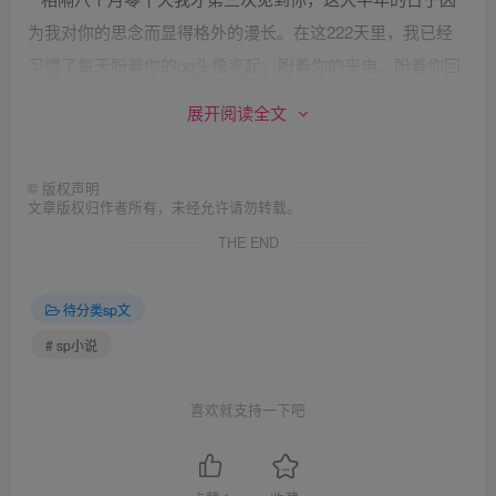
为我对你的思念而显得格外的漫长。在这222天里，我已经
习惯了每天盼着你的qq头像亮起，盼着你的来电，盼着你回
国，盼着能见到你。蓝色的思念忧郁而深远。
展开阅读全文
好不容易见到你了，这次没有sp，我们相约在ktv。我还是
像第一次见你时一样，不说话，只是傻傻的看着你笑。却不
©
版权声明
似第一次那般的单纯，因为我一肚子的话想跟你说，却不知
文章版权归作者所有，未经允许请勿转载。
从何说起。只是静静地听着你那曾经无数次伴我入眠的歌
THE END
声。
你不在，高兴还是悲哀，你都不在，我受了伤再偷偷好起
待分类sp文
来，你不在。
# sp小说
第四次见你是银灰色的4 s0 Y7 w0 n7 ~2 @' z( S
第四次见你是我二十五岁生日的时候，我提前下班兴冲冲
喜欢就支持一下吧
的跑回家，像个快乐的小女人一样把屋子收拾得干干净净，
还做了两道拿手好菜，窝在沙发上等着你的到来。