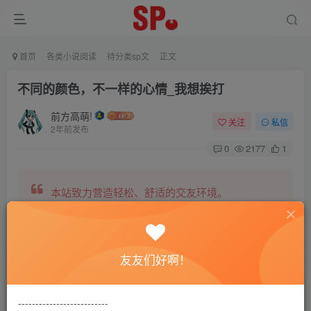
首页
各类小说阅读
待分类sp文
正文
不同的颜色，不一样的心情_我想挨打
前方高萌!
关注
私信
2年前发布
0
2177
1
本站致力营造轻松、舒适的交友环境。
另有小说阅读站点，网罗包括训诫文、腐文在内的
友友们好啊！
全网书源。
--------------------------