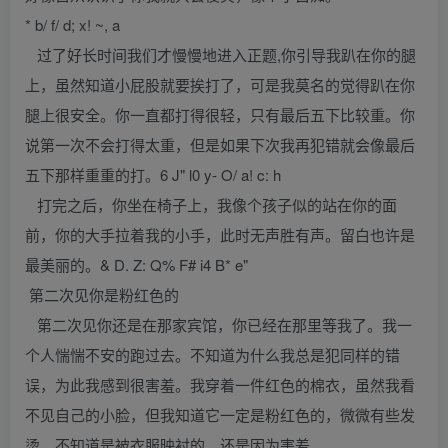
* b/ f/ d; x! ~, a
过了好长时间我们才慢慢地进入正题,你引导我趴在你的腿
上，虽然知道小屁股就要挨打了，可是我莫名的觉得趴在你
腿上很安全。你一直都打得很轻，只有最后五下比较重。你
说第一次不会打得太重，但是如果下次我再犯错就会像最后
五下那样重重的打。6 J" l0 y- O/ a! c: h
打完之后，你坐在椅子上，我像个孩子似的站在你的面
前，你的大手拉着我的小手，此时无声胜有声。留白也许是
最美丽的。& D. Z: Q% F# i4 B* e"
第二次见你是粉红色的
第二次见你还是在那家宾馆，你已经在那里等我了。我一
个人惴惴不安的跑过去。不知道为什么我总是犯同样的错
误，为此我感到很害羞。我穿着一件红色的棉衣，虽然我看
不见自己的小脸，但我知道它一定是粉红色的，微微有些发
烫。不知道是被衣服映衬的，还是因为害羞。