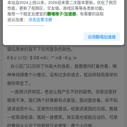
第1回
本站自2024上线以来，2026迎来第二次版本更新。优化了网页
性能，更新了视频区、交友墙、游戏区等等各类新功能。
推荐一个稳定且便宜的
翻墙梯子/加速器
，有需要的自取
第一次见你是白色的
追云加速：
点击这里注册
第一次见你是在冬季，北京的冬天其实并不经常下雪，但
--------------------------
依然很冷，一张嘴就可以看见白色的呵气。那个时候的我就
自用翻墙加速器
像这白色的呵气一样，纯洁、调皮。没有太多的想法，小脑
袋瓜简单的容不下任何复杂的颜色。
8 $ z: L! Q: `$ G$ m6 | ^* m$ ~8 g. m
在小区门口见到了你高大的身影，我傻傻的盯着你看，眼
神单纯得像个小傻瓜。没有过多的语言，就这样轻而易举的
被你带走了。
一直很讨厌宾馆，老会让我产生不好的联想。但是这里好
像很干净，我们两个好像都有点紧张，面对面坐着，却不知
道该说些什么。还是你比较健谈，给我讲英国的见闻，教我
一些英语俗语，我就一直傻笑。其实我也很能白话的，可是
好像自从认识了你我就只会傻笑，像个小白痴。