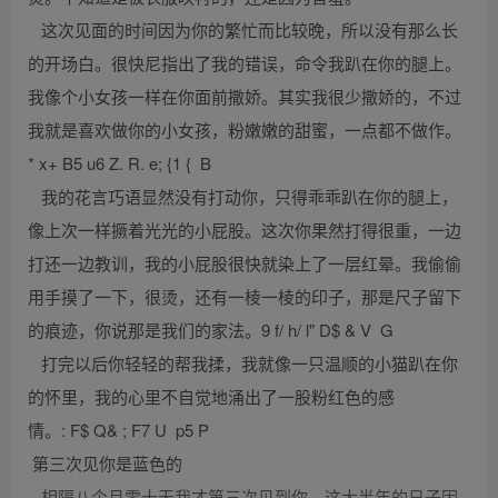
这次见面的时间因为你的繁忙而比较晚，所以没有那么长
的开场白。很快尼指出了我的错误，命令我趴在你的腿上。
我像个小女孩一样在你面前撒娇。其实我很少撒娇的，不过
我就是喜欢做你的小女孩，粉嫩嫩的甜蜜，一点都不做作。
* x+ B5 u6 Z. R. e; {1 { B
我的花言巧语显然没有打动你，只得乖乖趴在你的腿上，
像上次一样撅着光光的小屁股。这次你果然打得很重，一边
打还一边教训，我的小屁股很快就染上了一层红晕。我偷偷
用手摸了一下，很烫，还有一棱一棱的印子，那是尺子留下
的痕迹，你说那是我们的家法。9 f/ h/ l" D$ & V G
打完以后你轻轻的帮我揉，我就像一只温顺的小猫趴在你
的怀里，我的心里不自觉地涌出了一股粉红色的感
情。: F$ Q& ; F7 U p5 P
第三次见你是蓝色的
相隔八个月零十天我才第三次见到你，这大半年的日子因