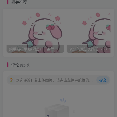
己的师父吗??师父是他对教练的尊称.现下的时代早不流行
相关推荐
了.只是教练从小把自己看大,自己练功受了伤总是师父亲手给
自己上药,夜里睡不好,踢被子,教练就夜里起来给他盖上……
感冒了教练煮粥给自己吃,惹父亲生气了,教练总是给自己找理
由开脱…
"把裤子脱了!"教练愤怒的声音再一次把家鸿拉回了现实里…
张了张嘴想狡辩几句,却完全找不出理由.这次考的是差,竟然
纲手被打屁股(附图)_一条荒
老公的家法实践啦_25346476
出现了红灯.还对师父亲说谎,更是不应该…最近借着要高考
了,也不肯好好练功,连晨练都不去了…师父打的对,自己该挨
评论
抢沙发
打.
艰难的扶着床站起来,可是怎么都没办法当师父面把裤子脱下
欢迎评论！若上传图片，请点击左侧导航栏的图床工具，获取图片链接。
提交
来.教练气的一把拉过他扒下裤子.家鸿下半身就剩一条白色的
底裤了.想到这里他头又轰一下响了,脸红透了.手轻轻在自己
屁股上摸了一下,全都是印子,一条一条的,鞭子抽出来的.
师父没有给他留最后一点面子,又一把把底裤拉了下来.家鸿