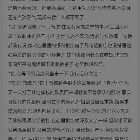
是自己看大的,一向要强,要面子,肯用功.只是可惜有点小聪明,
还有点孩子气,玩起来就什么都不顾了.
"哎."家鸿深吸了一口气.好在没有问成绩单的事.马上回房间
拿了衣服冲进浴室.心里还是忐忑不安.吃饭的时候教练一句话
都没有说,家鸿心里慌的很和教练搭了几句话教练也没搭理他,
脸色差的很.其他的小师弟,师妹们也都闷着头在吃饭.吃完饭
家鸿照平时规矩留下来收拾桌子.心里越想越慌.
"家鸿,等下到我房间里来一下,我有话和你谈."
"哎,是,教练."记忆里教练脸色很少这么难看,除了自己小时候
又一次打了其他体校的队员回来却赖着不肯承认的那次.那次
教练打的真狠啊.当时在场的师兄,师姐都替自己求饶,结果求
饶的师兄,师姐也都挨了罚.一日为师,终生为父.自己六岁就进
了体校跟师父学散打,在心里教练就好象父亲一样,但似乎又被
父亲温柔很多.父亲的脾气不好,对自己极为严厉.师父就好商
量些…唉,在想什么啊.教练不会知道成绩单的事情的,只是说