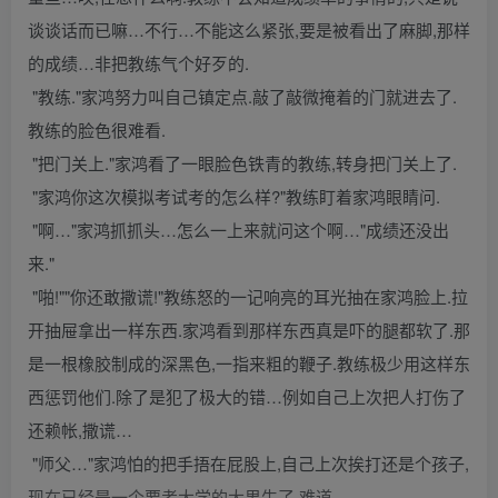
谈谈话而已嘛…不行…不能这么紧张,要是被看出了麻脚,那样
的成绩…非把教练气个好歹的.
"教练."家鸿努力叫自己镇定点.敲了敲微掩着的门就进去了.
教练的脸色很难看.
"把门关上."家鸿看了一眼脸色铁青的教练,转身把门关上了.
"家鸿你这次模拟考试考的怎么样?"教练盯着家鸿眼睛问.
"啊…"家鸿抓抓头…怎么一上来就问这个啊…"成绩还没出
来."
"啪!""你还敢撒谎!"教练怒的一记响亮的耳光抽在家鸿脸上.拉
开抽屉拿出一样东西.家鸿看到那样东西真是吓的腿都软了.那
是一根橡胶制成的深黑色,一指来粗的鞭子.教练极少用这样东
西惩罚他们.除了是犯了极大的错…例如自己上次把人打伤了
还赖帐,撒谎…
"师父…"家鸿怕的把手捂在屁股上,自己上次挨打还是个孩子,
现在已经是一个要考大学的大男生了,难道…