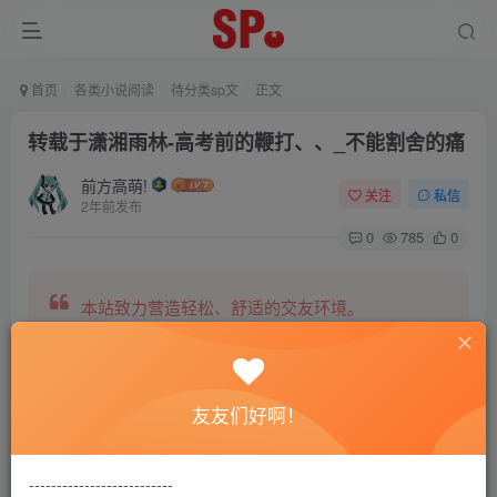
首页
各类小说阅读
待分类sp文
正文
转载于潇湘雨林-高考前的鞭打、、_不能割舍的痛
前方高萌!
关注
私信
2年前发布
0
785
0
本站致力营造轻松、舒适的交友环境。
另有小说阅读站点，网罗包括训诫文、腐文在内的
友友们好啊！
全网书源。
--------------------------