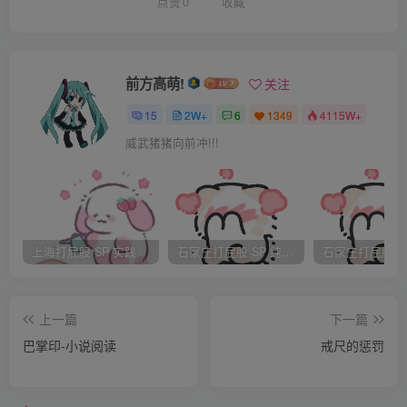
子照家鸿屁股上狠狠抽了下去.
点赞
0
收藏
"啊!!!"家鸿杀猪一样惨嚎了起来.真的是痛到…….没法形容那
种滋味."师父我知错了,我知错了!!"
"你知错?!你知错还敢跑?"师父怒的又照着家鸿的屁股连抽了
前方高萌!
关注
十来下.家鸿痛的不停求饶,心里后悔极了.真是不该这么贪玩
15
2W+
6
1349
4115W+
啊.要是好好复习,今天这顿打就不用挨了…唉!!
威武猪猪向前冲!!!
"师父,我受不住了,求你…啊!!"家鸿痛的努力扭动身体,想挣扎
着逃开鞭打.但是越是扭动,师父的鞭子就越是抽的狠.迫不得
已,家鸿安静下来,咬着牙,不再乱动了.事实上他也没有力气再
动了.屁股上的痛已经叫他出了一身的大汗,房间里虽然开着空
上海打屁股 SP 实践
石家庄打屁股 SP 纯实践
调,眼泪,汗水,已经混在了一起.
师父大概抽了三四十下,终于停了下来,一松手,家鸿就滑到了
上一篇
下一篇
地上,马上又爬了起来给师父跪下.自己不知道该说什么好…只
巴掌印-小说阅读
戒尺的惩罚
是跪着.心想总算是打完了.哪里知道…
"把裤子给我脱了!"师父的话叫自己无法置信.这是平时疼爱自