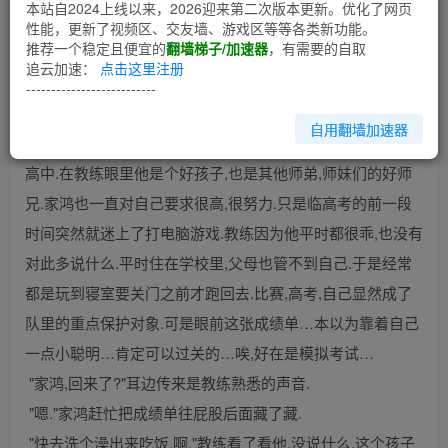
第1回
本站自2024上线以来，2026迎来第二次版本更新。优化了网页
性能，更新了视频区、交友墙、游戏区等等各类新功能。
推荐一个稳定且便宜的
翻墙梯子/加速器
，有需要的自取
拿到成绩单的时候家鸿只觉得头轰的一声,好象血气都在往脸
追云加速：
点击这里注册
上涌.这是什么成绩啊!不要说回家不能和爸交代,就连教练那
--------------------------
里他都不知道怎么交代好.
自用翻墙加速器
因为体育成绩及各方面成绩优秀,家鸿被保送进了全市最好的
高中.在教练眼里他是个好孩子,也是其他师弟,师妹们的好师
兄.家鸿也一直对自己要求很高,很努力.只是临高考的前一段
时间突然就迷上了打电脑游戏.教练因为他平时都很乖,也没有
对此多说什么.平时住在学校里,父母也管不到自己.于是经常
都是玩到寝室要关门之前才跑回去.比赛,高考,自己显然成了
队里的重点保护对象.可是眼前这张成绩单…本以为靠着自己
一点小聪明…肯定可以过关的…唉,好在是模拟考试…
"家鸿,回来了?"耳边传来是教练熟悉的声音.
"嗯."家鸿赶忙把成绩单往屁股后面藏了藏.
"快去洗个澡出来吃饭,啊."教练看了看他,没说什么.这个孩子