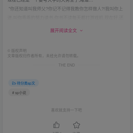
"你还知道叫我师父?你记不记得我教你怎样做人?!我叫你上
进,叫你乖乖的努力读书.你书不读每天都打游戏机.现在好,还
敢对我说谎!你心里还当我是你师父吗?"
展开阅读全文
"我…"家鸿从来没有看到过师父发这么大的脾气.一时不知该
说什么好只是用手捂着屁股紧盯着师父手里的鞭子一步一步
©
版权声明
往后退.心里后悔的不得了…要是努力点就好了…现在怎么办
文章版权归作者所有，未经允许请勿转载。
好啊…
THE END
"你过来."
家鸿看了看气坏了的师父.所谓习武之人,一日为师终生为父.
待分类sp文
自己虽然贪玩,但师父的话还是不敢违背的.但…这根鞭子…叫
# sp小说
它抽一下的滋味自己已经不敢想,看师父气成这样…家鸿已经
往前走了几步,突然又退了回去想打开房门逃跑!!!
喜欢就支持一下吧
这个举动绝对激怒了师父.
一把将家鸿拉住按在腿上."你真是越来越争气了!"说罢抡起鞭