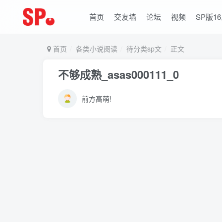
首页
交友墙
论坛
视频
SP版1
首页
各类小说阅读
待分类sp文
正文
不够成熟_asas000111_0
前方高萌!