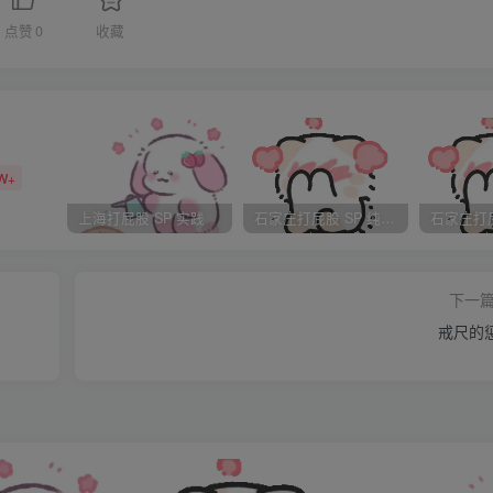
四楼的大门上了锁，莎姐解释说，那是分班之后女奴上课的专属
点赞
0
收藏
是别有洞天，首先映入眼帘的却是冰冷的三个大字“惩罚室”，
一面墙上琳琅满目的都是各种各样的工具，眼尖的学员发现，墙
W+
水里浸泡着可怖的藤条。在她们进去的时候，三个穿着比基尼的
上海打屁股 SP 实践
石家庄打屁股 SP 纯实践
监督着她们的行动，她们的身上都是五彩斑斓的伤痕，屁股上简
她们一眼，便被勒令跪直身体，用皮拍扇了好几个耳光，莎姐说
问津的女佣甚至女仆，每天早晨打一顿屁股后在学院做着最低贱
下一
自己未来生活的悲惨，大家都露出了绝望的表情，而在看到了住
戒尺的
就是宿舍，三面是墙一面是铁栅栏，两人一间，空间也并不大，
地方。此时，每个人的床上都放着四套衣服，两套是白色小背心
字裤，要求每天必须更换并及时清洗，床下放着一双黑色高跟鞋
层就把大家吓了一跳，里面赫然是一把光滑的原木色戒尺和一根