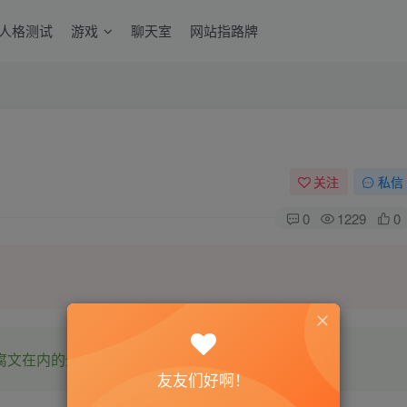
6人格测试
游戏
聊天室
网站指路牌
关注
私信
0
1229
0
腐文在内的全网书源。
友友们好啊！