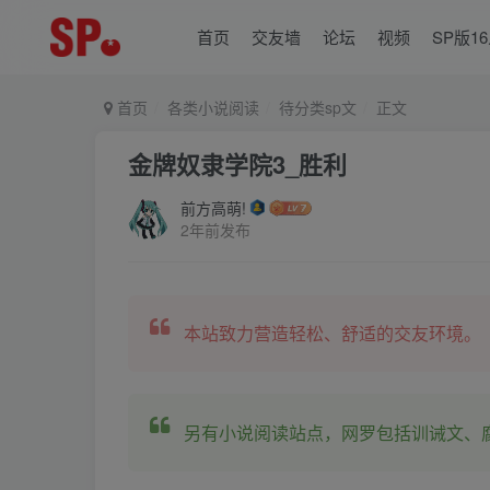
首页
交友墙
论坛
视频
SP版1
首页
各类小说阅读
待分类sp文
正文
金牌奴隶学院3_胜利
前方高萌!
2年前发布
本站致力营造轻松、舒适的交友环境。
另有小说阅读站点，网罗包括训诫文、