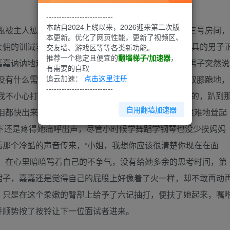
--------------------------
本站自2024上线以来，2026迎来第二次版
瓶被主人惩罚的小奴隶”，经过三分钟准备，她进入了三号房间，
本更新。优化了网页性能，更新了视频区、
女佣的训诫室，正中间摆放着一张长木桌，一位银色面具的男子
交友墙、游戏区等等各类新功能。
推荐一个稳定且便宜的
翻墙梯子/加速器
，
嘉讷讷地走了过去，面朝男子不敢说话，“小姐，”那男子突然说
有需要的自取
追云加速：
点击这里注册
没有什么需要对我说的么？”嘉嘉一下子反应了过来，双膝跪地，
--------------------------
我不小心打碎了花瓶，请你……请你惩罚我吧……”“好的，趴到
自用翻墙加速器
眼泪都快出来了，可是没办法，她只能默默趴了上去，艰难地耸起
一下还是疼得她痛呼出声，尽管小时候学舞蹈学钢琴也没少挨妈妈
后那个冷酷的声音传来，“小姐，我想你应该很清楚你现在在面
来，在心里暗暗骂着自己的不争气，没有给她多余的思考时间，第
裙子，嘉嘉还是觉得自己的屁股上好像着了火一样，却不敢再动
，只是在这个柔嫩的臀部上给予了六记抽打，便扶了她起来，嘱
并顺势按了按铃让下一位面试者进来。