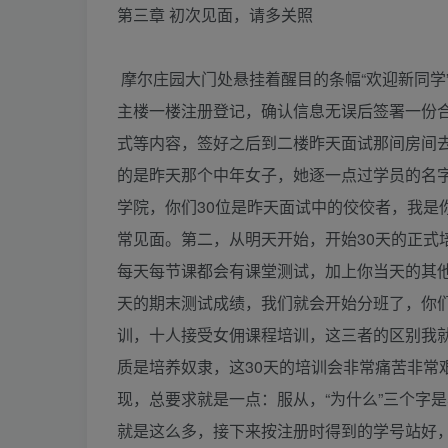
第三章 初次见面，请多关照
摩尔庄园大门处悬挂着醒目的条幅“欢迎新同学
主楼一楼注册登记，确认信息无误后签署一份
式等内容，签好之后到二楼昨天面试那间房间
的是昨天那个中年女子，她逐一点过学员的名
学院，你们30位是昨天面试中的佼佼者，我是
常见面。第二，从明天开始，开始30天的正式
每天每节课都会有课堂测试，加上你当天的其
天的期末测试成绩，我们就会开始分班了，你们
训，十人接受女佣课程培训，这三者的区别我
质是培养奴隶，这30天的培训会非常痛苦非常
现，总要求就是一点：服从，“为什么”三个字
就是这么多，接下来按注册时得到的学号站好，