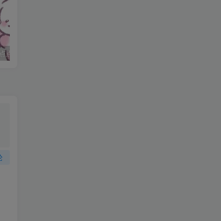
能
，
点点
妈妈求职记_打女友屁股
论