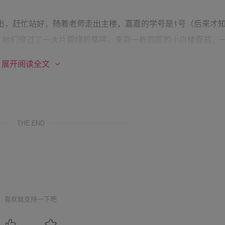
出，赶忙站好，随着老师走出主楼，嘉嘉的学号是1号（后来才
，她们穿过了一大片碧绿的草坪，来到一栋四层的小白楼面前，
米，没有任何隔断，冲着门口的墙上是一整面墙的镜子，地上铺着
展开阅读全文
两米的透明玻璃柜，里面挂着皮鞭、戒尺、有孔木板等常见刑具
到这些东西，有的姑娘不禁轻喊出声。莎姐边走边进行讲解：“这
，晚上9点30分，准时来到一楼大厅开会，任何人不得以任何理
学校园里的食堂没什么两样，唯一不同的是只有桌子，没有椅子，
THE END
是理所应当的事。二楼是几个公共课教室，有一个非常明亮的舞
课的教室，30张小矮桌摆放得整整齐齐，不用说，当然是跪姿
积很大，但是里面尽是一些形状奇怪的桌子和架子，聪明的嘉嘉
型图书馆等基础设施。三楼一侧是进行各种测试的地方，比如期
话的学员给予警告，也用于体验课，如体验各种形式的吊刑就是
喜欢就支持一下吧
之后罚坐就是在一间高度只能容人坐下的房间等，莎姐轻描淡写