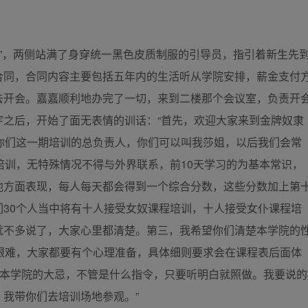
”，两侧站满了身穿统一黑色皮质制服的引导员，指引着新生先
合同，合同内容主要包括五年内的生活听从学院安排，薪金支付
去开会。嘉嘉顺利地办完了一切，来到二楼那个会议室，负责开
字之后，开始了面无表情的训话：“首先，欢迎大家来到金牌奴隶
你们这一期培训的总负责人，你们可以叫我莎姐，以后我们会常
培训，无特殊情况不得与外界联系，前10天学习的为基本常识，
他方面表现，每人每天都会得到一个综合分数，这些分数加上第
30个人当中将有十人接受女奴课程培训，十人接受女仆课程培
就不多说了，大家心里都清楚。第三，我希望你们清楚本学院的
艰难，大家都要有个心理准备，具体细则要求会在课程表后面体
是本学院的大忌，不管是什么指令，只要听明白就照做。我要说的
我带你们去培训场地参观。”