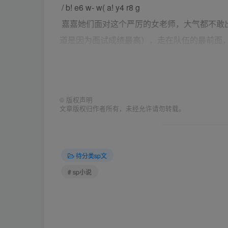
/ b! e6 w- w( a! y4 r8 g
嘉嘉她们面对这个严厉的女老师，大气都不敢
道是因为面试成绩最高），走在队伍的最前面
进门是一个非常开阔的大厅，面积足有200平
厚厚的羊毛地毯，进门的右手边放着一个高约
一侧的桶内还插着几根藤条和一大把绳子，看
©
版权声明
里是以后早晚集合的地方，每天早上七点30分
文章版权归作者所有，未经允许请勿转载。
请假。”一楼大厅里面就是食堂，看起来跟大
因为不管是女奴、女仆还是女佣，站着吃饭都
教室，把杆立柱等一应俱全，还有一个像是理论
待分类sp文
上课，还有一个看起来很奇怪的教室，虽然面
# sp小说
然有了一种不详的预感，二楼还有医务室、小
考试等，一侧用于惩罚，也就是对表现差不听
一间垂着各种可调绳索的房间，狠打一顿屁股