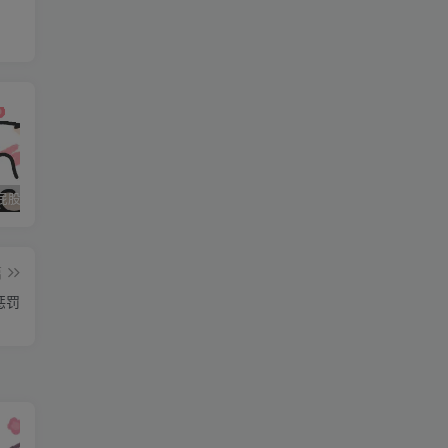
地
莎
角
女
石家庄打屁股纯实践 二
石家庄打屁股纯实践 三
石家庄打屁股纯实践(0311dom)
直
，
的
篇
的
惩罚
除
加
，
三