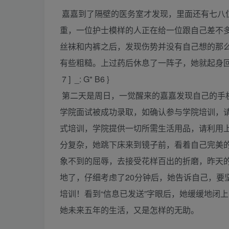
嘉嘉到了隔壁的医务室才发现，里面还有七八
重，一位护士模样的人正在给一位跟自己差不
丝袜和内裤之后，发现伤势并没有自己想的那
有些粗糙。上过药后休息了一阵子，她就起身
7 ] _: G" B6 }
第二天是周日，一觉醒来的嘉嘉发现自己的手
学院面试被成功录取，如确认参与学院培训，请
式培训，学院提供一切所需生活用品，请利用
分复杂，她跳下床来到镜子前，看着自己完美
象不到的屈辱，去接受花样百出的折磨，昨天
地了，仔细考虑了20分钟后，她告诉自己，要
培训！看到“信息已发送”字眼后，她缓缓地闭
她未来五年的生活，又是怎样的无助。