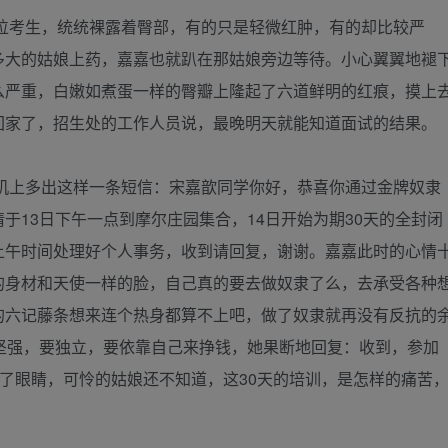
位考生，统统裸露着臀部，有的只是轻微红肿，有的却比较严
多大的姑娘上药，嘉嘉也就趴在那姑娘旁边等待。小心翼翼地褪
么严重，白嫩如煮蛋一样的臀瓣上隆起了六道鲜明的红痕，摸上
回家了，招生处的工作人员说，最晚明天就能知道面试的结果。
机上多出这样一条短信：宋嘉歆同学你好，恭喜你通过金牌奴隶
于13日下午一点到摩尔庄园集合，14日开始为期30天的全封闭
上午时间处理好个人事务，收到请回复，谢谢。嘉嘉此时的心情
的身材和天使一样的脸，自己真的要去做奴隶了么，去承受各种
的六记藤条想来连个热身都算不上吧，做了奴隶就再没有反抗的
坚强，要独立，要依靠自己来挣钱，她果断地回复：收到，参加
上了眼睛，可怜的姑娘还不知道，这30天的培训，是怎样的痛苦