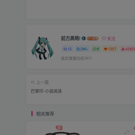
讲解着，而有的姑娘已经吓得掉了眼泪。通往
区，就不带她们参观了。
: C. s9 ~/ F( q2
莎姐又带领着大家向地下走去，原来地下一层又
前方高萌!
关注
姐开门之后，所有人都倒吸了一口冷气，整整
15
2W+
6
1357
4282
甚至有一平方米左右的水池，里面注满了水，
威武猪猪向前冲!!!
人正在努力地擦洗地面，三个男人正手拿皮拍
没一块好肉，一个女人只是下意识地看了嘉嘉
她们在学院被统称为垃圾，是在拍卖会上无人
上一篇
工作，直到下一次拍卖会举行。仿佛预见到了
巴掌印-小说阅读
宿舍之后，这种绝望就更加明显了，地下一侧
了两张床两个三层柜子之外，没有任何多余的
相关推荐
白色运动短裙，两套是黑色蕾丝胸衣加黑色丁
一双白运动鞋和一双舞蹈鞋，打开柜子，第一