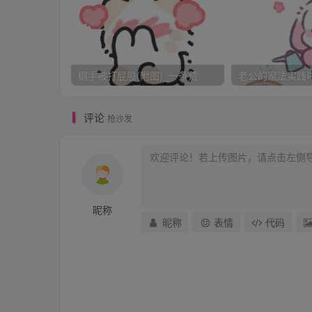
指宽的皮带，以及一副黑色的项圈、手圈、脚
摘，二层是基本生活用品，三层是各种疗伤的
用于第十天期末测试进行惩罚，柜子上则放着
纲手被打屁股(附图)_一条荒
老公的家法实践啦_
评论
抢沙发
昵称
昵称
表情
代码