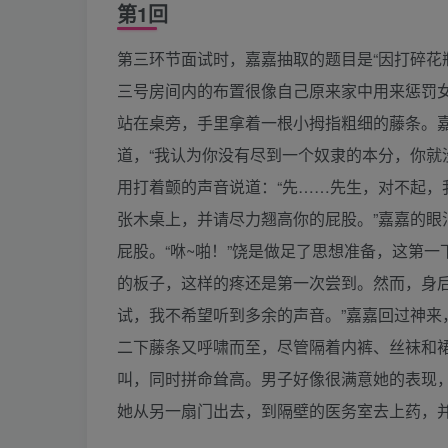
第1回
第三环节面试时，嘉嘉抽取的题目是“因打碎花
三号房间内的布置很像自己原来家中用来惩罚
站在桌旁，手里拿着一根小拇指粗细的藤条。嘉
道，“我认为你没有尽到一个奴隶的本分，你就
用打着颤的声音说道：“先……先生，对不起，
张木桌上，并请尽力翘高你的屁股。”嘉嘉的
屁股。“咻~啪！”饶是做足了思想准备，这第
的板子，这样的疼还是第一次尝到。然而，身
试，我不希望听到多余的声音。”嘉嘉回过神
二下藤条又呼啸而至，尽管隔着内裤、丝袜和
叫，同时拼命耸高。男子好像很满意她的表现
她从另一扇门出去，到隔壁的医务室去上药，