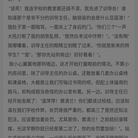
“该死！我连学校的教室都还搞不清，就先进了训导处！谁
知道那个是非不分的训导主任，脑袋装的会是什么豆腐渣！”
我肚子里一面暗骂，一面关上了身后的门。“你们三个”一声
大吼打断了我的胡思乱想，“竟然在考试中作弊！”。“没有啊”
我嘟囔着，训导主任的眼睛立刻瞪了过来，“你就是新来的转
学生？”“是”，“那你先站到旁边！好好看着！”。
我小心翼翼地挪到墙边，这才开始打量眼前的情况。不算小
的房间里，除了训导主任的办公桌，还散放着几套办公桌椅
和课桌椅，大概是让我们写悔过书用的吧，但配上体操用的
跳马，却构成相当奇怪的办公室布置。另一边，训导主任已
经开始发飙了：“温萍萍！黄清兰！你们都读过校规，应该知
道在我们学校作弊，处罚是很严重的，都高三了竟然还知法
犯法，应该要加重处罚。尤其是你，黄清兰！之前就纪录辉
煌，光这学期你就已经是第二次了，你的处罚要加倍！”。站
在桌前的两个学姊，一个把头低的更低了，肩膀还微微颤动