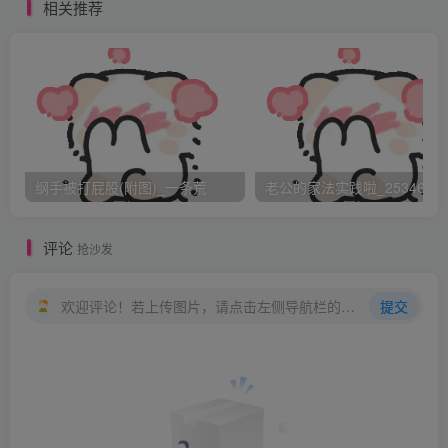
动，微微的张合着，彷佛希望也能哭喊出声音似的。
相关推荐
不知打了多久，清兰学姊的屁股上已经没有没被打过的地方
了，鞭痕横斜交错地布满了整个屁股，连大腿的上段也有几
处被波及，每一下藤条，都咬进已经肿起来的屁股里，学姊
的手几乎要把桌边抓出缺口，呜呜的啜泣声早已转成一鞭一
声的哀叫，我转过脸去不敢再看，主任的手仍然没有停下
来。
纲手被打屁股(附图)_一条荒
老公的家法实践啦_25346476
终于，藤条的声音停了，趴在课桌上抽泣着的学姊，从大腿
根部到屁股上方，已经满布着从鲜红到紫红的线条与斑点，
评论
抢沙发
有些地方似乎还有血迹渗了出来，衬着白白的腰部和双腿，
更显得怵目惊心。学姊松开了桌边的手，慢慢的撑起肩膀，
欢迎评论！若上传图片，请点击左侧导航栏的图床工具，获取图片链接。
提交
“趴下！刚才打的是你作弊的60下，还有5下，是你刚才犯规
的处罚”。藤条重新举了起来，狠狠地打了下去，
“啊 ~~~！”，学姊惨叫的声音，震得我耳膜都痛了起来。
“咻”“啪” “啊 ~~~！”，最后1下终于打完，主任放下藤条，甩