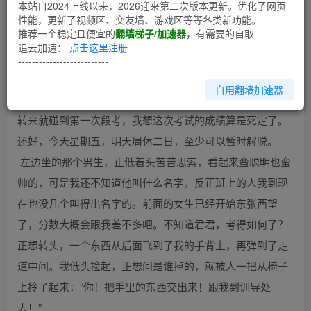
第1回
本站自2024上线以来，2026迎来第二次版本更新。优化了网页
性能，更新了视频区、交友墙、游戏区等等各类新功能。
推荐一个稳定且便宜的
翻墙梯子/加速器
，有需要的自取
“该死!还要二十分钟才能交卷！”我咬着笔杆，瞪着乱填都写
追云加速：
点击这里注册
不到三成的考试卷，心中暗暗诅咒着；看着班上其它的人奋
--------------------------
笔急书，我却脑袋一片空白。明明同样是高一，谁知道台北
自用翻墙加速器
市学校的进度，比我们镇上高中快了这么多，更惨的是，刚
转来就碰到第一次段考，我想这次考试的成绩算是死定了。
还好，今天星期五，明天周休二日，至少可以暂时解脱。
左边坐的那个男生，正低着头苦苦思索，看起来蛮聪明也蛮
帅的，可是我还不知道他叫什么名字，反正班上的人我到现
在也没几个叫得出名字的。前面的女生已经开始东张西望
了，分数大概会跟我差不多吧。不知道君君，考得如何了？
正想转头，一个东西从后面飞到了我的手背上，再弹到了走
道中间。我低头捡起，正想问是谁掉的，就被人一把从椅子
上拎了起来：“你！把手里的东西交出来！跟我到训导处
去！”