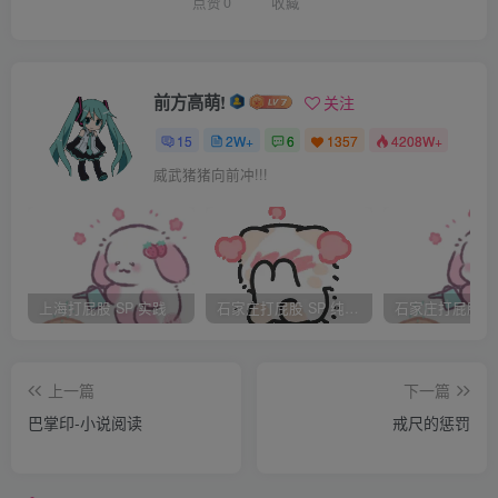
一个学姊的表情这么难看了，我想我现在的表情大概也差不
点赞
0
收藏
多。
“咻”“啪”，藤条落在清兰学姊的屁股上，我偷偷的看去，
学姊的上身震了一下。“咻”“啪”，又一下，第一次打的印子，
前方高萌!
关注
已经浮了起来，红红的，横过屁股的中间。“咻”“啪”、 “咻”
15
2W+
6
1357
4208W+
“啪”、 “咻”“啪”， 接连几下，学姊震动的越来越厉害，屁股上
威武猪猪向前冲!!!
平行的排着七八条鞭痕，“咻”“啪”，“该死！”，主任只是冷冷
的回答“再加5下”，“咻”“啪”，又一鞭，学姊紧紧咬住牙，努力
不让嘴巴漏出半个字。
主任的袖子已经挽到肘上，手臂的肌肉结实得就像是举重选
上海打屁股 SP 实践
石家庄打屁股 SP 纯实践
手，每打一下，藤条都随着他跨步的动作，在空中划出一道
弧线，在学姊原来是雪白的屁股上，准确的留下鲜红的痕
上一篇
下一篇
迹。在打到第十几下的时候，学姊的每一次震动已经明显的
巴掌印-小说阅读
戒尺的惩罚
带着哭音，“咻”“啪” “呜~！”、 “咻”“啪” “呜~~！”，主任每多
打一下，学姊的身体就弹动一次，两片屁股随着身体的弹