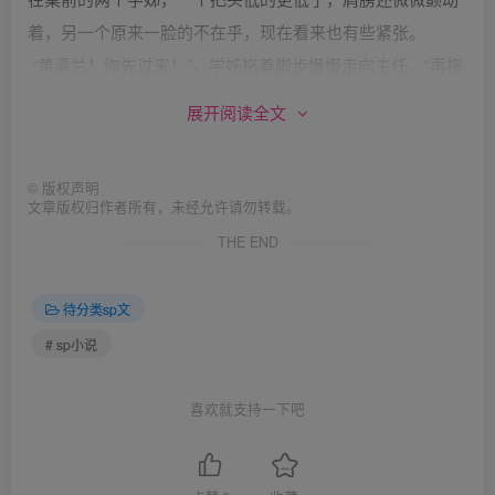
着，另一个原来一脸的不在乎，现在看来也有些紧张。
“黄清兰！你先过来！”，学姊拖着脚步慢慢走向主任，“再拖
拖拉拉，你的屁股就得再多挨二十下！”，“打PG？这个高中
展开阅读全文
竟然会打学生屁股？”我的脸开始发烫，“快点！像上次一
样，裤子脱掉，裙子拉到腰，在课桌上趴好。”，“脱掉裤
©
版权声明
子？”我的头里面发出嗡嗡声，转头看见学姊上身已经趴在一
文章版权归作者所有，未经允许请勿转载。
张课桌上，两条腿光溜溜的悬在桌沿，屁股就翘在桌边上。
THE END
一阵凉意直窜心头，“我无辜的屁股，等一下也是会这样光溜
溜的接受处罚吗？”。
待分类sp文
“一学期作弊第二次，藤条50下，高三加10下，一共60下”，
# sp小说
主任打开柜子，抽出一根藤条挥了两下，咻咻的风声画破办
公室凝结得像冰的气氛，我不禁倒抽一口气。“黄清兰，我警
喜欢就支持一下吧
告你，如果在处罚中，你用手挡藤条、离开桌子，或是嘴巴
里不干不净，每发生一次就再加5下”。我现在知道为什么另