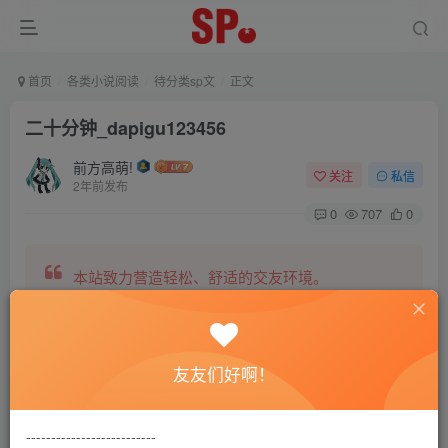
首页
各类小说阅读
待分类sp文
正文
二十分钟_dapigu123456
前方高萌!
关注
私信
2年前发布
0
707
0
本站致力营造轻松、舒适的交友环境。
另有小说阅读站点，网罗包括训诫文、腐文在内的
友友们好啊！
全网书源。
--------------------------