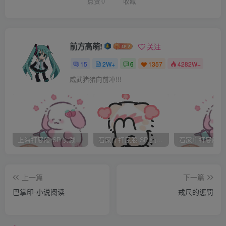
点赞
0
收藏
公司的和约呢。想必MOOD的鞭打过于残忍，亚裔女孩皮肤
细嫩柔滑，如何经受的起这般〖虐.待〗？
望着眼前面容俊俏，皮肤细腻，又急需用钱的小柔，星探自
前方高萌!
关注
知机不可失。于是他提出小柔只做鞭打替身，镜头只给娇
15
2W+
6
1357
4282W+
臀，不涉及面部，并且每鞭价钱提高五十美刀；如果能挨得
威武猪猪向前冲!!!
起五十鞭子，价钱翻倍。
对于MOOD鞭打的凶残，小柔已然知晓。但每次想到自己苦
挨五十鞭，遍可拿到五千美斤；娇臀必然惨糟不幸，却换的
自己保留住贞操，不禁咽下眼泪，点头应下。
上海打屁股 SP 实践
石家庄打屁股 SP 纯实践
.导演一声令下，表演开始。
一位身着黑色SM服的胖女，走上厅心，嘴里的台词念念不
休——小柔和约里早已著名，自己不过是替身，只接受鞭
上一篇
下一篇
打，并不出镜，是以台词也没有一句。
巴掌印-小说阅读
戒尺的惩罚
片刻之后，SM女大厅角抽出一把藤条，缓部走向小柔。藤
条想必很是坚韧，只是寻常摆动，嗖嗖的滑破空气之声却不