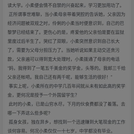
读大学。小柔便会情不自禁的兴奋起来，学习更加用功了。
正所谓事世难聊，当小柔母亲带着哭腔的告诉她，父亲因为
经济问题被双规之时，伶俐的小柔当时便意识到，自己的巴
黎梦已经结束了。更伤心的是，疼爱他的父亲怕是要在监狱
里度过后半生了。哭红了双眼，小柔突然意识到自己长大
了，需要为父母分担压力了。当她听说如果主动交还贪污
款，父亲遍可以得到宽大处理时，小柔拨通了母亲的电话
“妈，我得到了一笔五千美金的奖学金，头等的。我邮三千给
父亲还帐吧。我自己还有两千呢，能够生活的很好！”
事实上呢，小柔所在的中学几百年间就从未有如此高的奖学
金，更何况是授予一个外国留学生？
此时的小柔，已是山穷水尽，下月的伙食费都没了着落。去
哪一下弄这么些多呢?
孤身女孩，独在异乡，想找到一个迅速赚到大笔现金的工作
谈何容易。何况小柔仅仅一十七岁，中学都没有毕业。