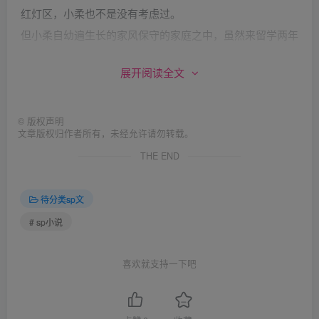
红灯区，小柔也不是没有考虑过。
但小柔自幼遍生长的家风保守的家庭之中，虽然来留学两年
了，却一直固执的坚持自己的初夜留给未来的丈夫。纵是舍
展开阅读全文
身救父，自己真的异国做娼，将来有什么面目面对自己的亲
人朋友？
正当小柔内心忧郁煎熬之时，MOOD公司的星探找上门来。
©
版权声明
文章版权归作者所有，未经允许请勿转载。
这公司位于罗马尼亚首都布加勒斯特市郊，专门拍摄鞭打电
THE END
影，在业界以鞭打凶狠惨烈著称。模特被绑上刑讯架，臀部
常常被打得沟壑林立，鲜血直流方才罢休。
待分类sp文
听到自己即将全身〖赤.裸〗被绑缚在刑具上，〖阴.户〗
# sp小说
〖肛.门〗大开，接受无情的藤条五十下鞭打，并且会被录制
成影片，全世界叫卖时，小柔想也没想，登时一口回绝。如
喜欢就支持一下吧
今网络如此发达，影片一旦被传回国内，自己，连同家人，
脸面何存?
星探却并不死心，毕竟从来没有亚洲女孩曾经接受过MOOD