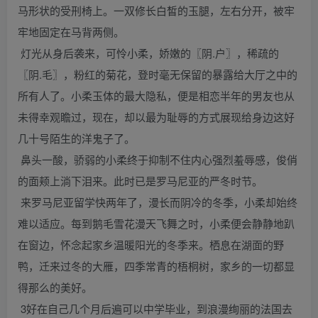
马形状的受刑椅上。一双修长白皙的玉腿，左右分开，被牢
牢地固定在马背两侧。
灯光从身后袭来，可怜小柔，娇嫩的〖阴.户〗，稀疏的
〖阴.毛〗，粉红的菊花，登时毫无保留的暴露给大厅之中的
所有人了。小柔玉体的最大隐私，便是相恋半年的男友也从
未得幸观瞻过，现在，却以最为耻辱的方式展现给身边这好
几十号陌生的洋鬼子了。
鼻头一酸，骄弱的小柔终于抑制不住内心强烈羞辱感，俊俏
的面颊上淌下泪来。此时已是罗马尼亚的严冬时节。
来罗马尼亚留学快两年了，漫长而阴冷的冬季，小柔却始终
难以适应。每到鹅毛雪花漫天飞舞之时，小柔便会静静地趴
在窗边，怀念起家乡温暖阳光的冬季来。栖息在湖面的野
鸭，迁来过冬的大雁，四季常青的梧桐树，家乡的一切都显
得那么的美好。
3好在自己几个月后遍可以中学毕业，到浪漫绚丽的法国去