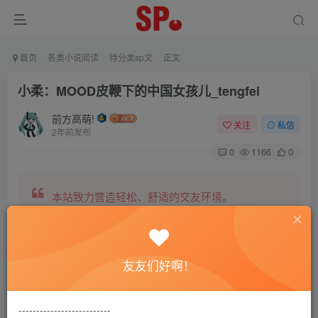
首页
各类小说阅读
待分类sp文
正文
小柔：MOOD皮鞭下的中国女孩儿_tengfei
前方高萌!
关注
私信
2年前发布
0
1166
0
本站致力营造轻松、舒适的交友环境。
另有小说阅读站点，网罗包括训诫文、腐文在内的
友友们好啊！
全网书源。
--------------------------