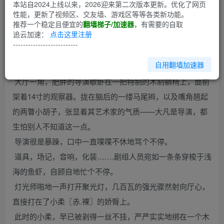
第1回
本站自2024上线以来，2026迎来第二次版本更新。优化了网页
性能，更新了视频区、交友墙、游戏区等等各类新功能。
推荐一个稳定且便宜的
翻墙梯子/加速器
，有需要的自取
小柔：MOOD皮鞭下的中国女孩儿 作者：terminal_sb
追云加速：
点击这里注册
--------------------------
此文转自学堂
自用翻墙加速器
拍摄棚里嘈杂得很。,
大厅一角，肥胖的导演歇卧在一把特制的木制躺椅上，面前
架着14寸的观察器。拢在脑后的一缕马尾辫，以及嘴角翘起
的两瞥小胡子，张显着其艺术家的气质——大凡是导演，都
生怕别人不知道这一点。
导演很是暴躁，口中一直喋喋不休地骂个不停。
道具，场记，音响，化装…….剧组人员宛如一条条穿梭于浅
海的鱼虾，自顾自地忙个不停。
灯光师啪地一声打开聚光灯，几百瓦的强光骤然射向厅心，
直接打在了小柔〖赤.裸〗的娇臀上。
此时的小柔，早已被剥得一丝不挂，严严实实地绑在一个木