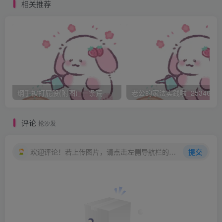
相关推荐
绝于耳。
{此时小柔被缚于刑架之上，已被分开的双臀紧对着镜头。
所有剧务的目光一时间都集中的小柔精致粉嫩的娇臀之上。
小柔的幼小的心理，羞愧已然退至其次，无与伦比的恐惧登
时占据了她整个心灵。嗖——啪!凶狠的鞭子如期而至。藤条
横贯两臀，迅速嵌入小柔的小屁股，随后加速反势而出。,
纲手被打屁股(附图)_一条荒
老公的家法实践啦_25346476
小柔此前早已屏住呼吸，收紧娇臀。藤条落下之时，先是感
到小屁股上一阵凉意，随后钻心的疼痛奔涌而来。对于第一
评论
抢沙发
下，小柔虽感很是疼痛，却钢牙一咬，没有喊叫出来。
SM女在此行刑已久，却从未鞭打过亚洲女孩儿。要知欧洲
欢迎评论！若上传图片，请点击左侧导航栏的图床工具，获取图片链接。
提交
人体格强悍，毛发粗重，肌肉发达，下鞭时颇能感到臀部的
坚硬。亚洲女孩儿却很是不同，肤色岁较欧洲人种较重，但
细腻柔滑程度远胜；肌肉厚度却远远不及，也不如欧洲女孩
坚硬。一鞭下去，竟似打在丝制棉被之上，手感很好
SM女心中大爽，观察小柔并不吭声，心想这女孩儿定然很