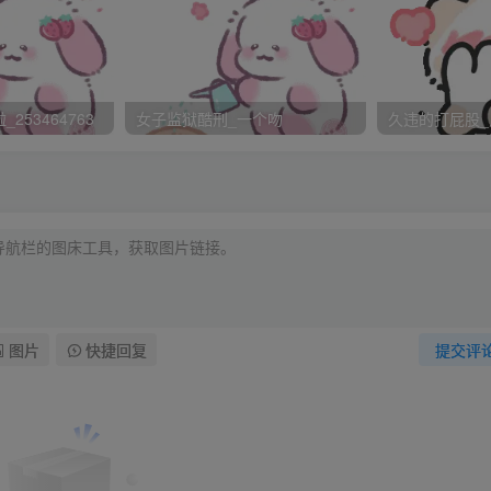
253464763
女子监狱酷刑_一个吻
久违的打屁股_
图片
快捷回复
提交评