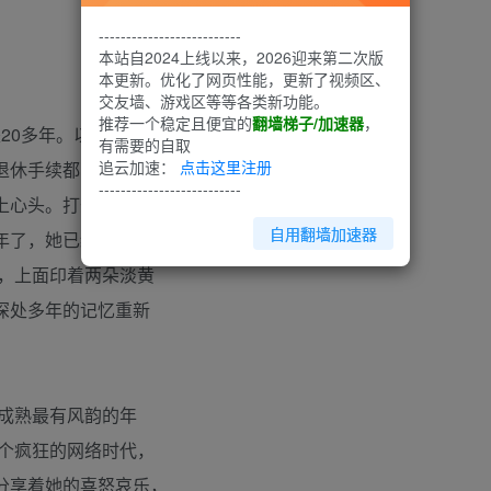
--------------------------
本站自2024上线以来，2026迎来第二次版
本更新。优化了网页性能，更新了视频区、
交友墙、游戏区等等各类新功能。
推荐一个稳定且便宜的
翻墙梯子/加速器
，
0多年。以前曾无数
有需要的自取
追云加速：
点击这里注册
退休手续都已办妥，整
--------------------------
上心头。打开最后一
自用翻墙加速器
年了，她已经淡忘了这
，上面印着两朵淡黄
深处多年的记忆重新
成熟最有风韵的年
个疯狂的网络时代，
分享着她的喜怒哀乐，