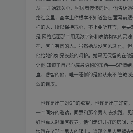
从 一开始就关心、照顾着傻傻的她。他告诉她
络社会里，基本上你根本不知道坐在 萤幕前跟
样的人，所以保持戒心，不止要听其言，更要
是 网络后面那个用无数字符和表情构筑的灵魂
在、有血有肉的人。虽然她从没有见过 他，但
他给她的如兄长般的呵护。她毫无保留的在他
让他 知道了自己心底最隐秘的东西—–SP情
直、睿智的他。唯一遗憾的是他从来不 管教或
么的调皮。
也许是出于对SP的欲望，也许是出于好奇，
一个同好的邀请，同意和那个男人 去实践。见
好也算风趣兼有教养。他们走进开好的房间，
接趴在了那个男人的腿上。当那个男人要褪去