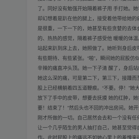
了。同好没有勉强开始隔着裤子用 手打她。她
却幻想着是趴在他的腿上，接受着他带给她的
是很重，一下一下的，她甚至有些贪婪的去体
的、热热的感觉，隔着裤子感受他 暖暖的体温
站起来趴到床上去，她照做了。她听到身后皮
有些期待、有些紧张。“啪”，瞬间她的屁股仿
辛辣的痛直冲头顶。她一下子清 醒了，身后站
她这么深的痛，可是第二下，第三下，接踵而
股上已经横躺着四五道鞭痕。“不要。停！”她
放下了手中的皮带，想要去抚摸 她的红肿，她
要！结束了！”然后头也不回的冲出房间。她开
刚才所做的一切。自己居然会去和一个没有任
让一个几乎陌生的男人抽打自己，她甚至觉得
作。此时屁股上的痛远不如她心里上的羞愧来