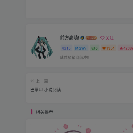
。。。。。
20多年过去了，那块板子竟依然崭新。20
前方高萌!
关注
又想起他，竟有一种暖暖的痛。。。。。
15
2W+
6
1354
4208
威武猪猪向前冲!!!
上一篇
巴掌印-小说阅读
相关推荐