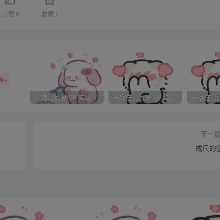
点赞
0
收藏
1
多年过去了，当她重
W+
上海打屁股 SP 实践
石家庄打屁股 SP 纯实践
下一
戒尺的