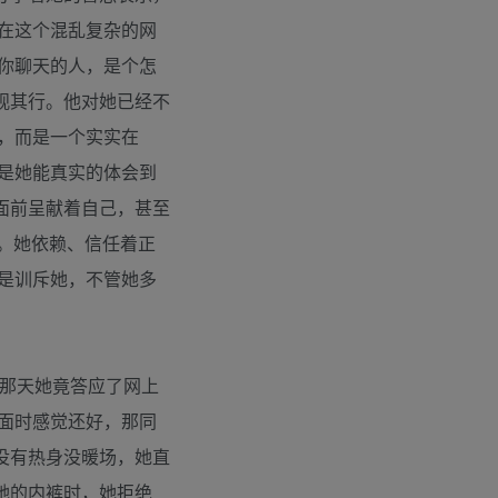
在这个混乱复杂的网
你聊天的人，是个怎
观其行。他对她已经不
，而是一个实实在
是她能真实的体会到
面前呈献着自己，甚至
结。她依赖、信任着正
是训斥她，不管她多
那天她竟答应了网上
面时感觉还好，那同
没有热身没暖场，她直
她的内裤时，她拒绝