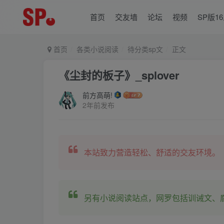
首页
交友墙
论坛
视频
SP版1
首页
各类小说阅读
待分类sp文
正文
《尘封的板子》_splover
前方高萌!
2年前发布
本站致力营造轻松、舒适的交友环境。
另有小说阅读站点，网罗包括训诫文、