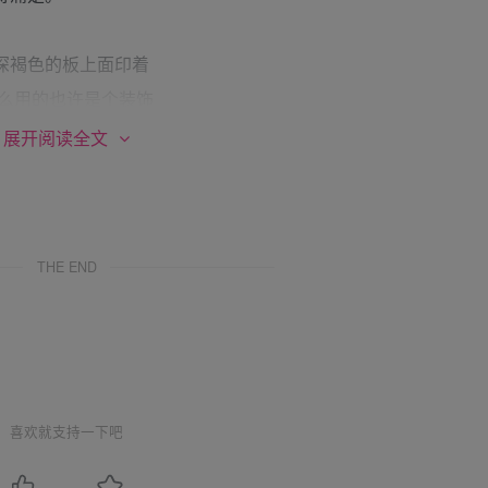
深褐色的板上面印着
么用的也许是个装饰
把它买了下来。然后上
展开阅读全文
他用这个板子狠狠惩罚
THE END
。她以为他会生气他
那边只是打过来一张微
实比身上更痛，但是那
他的什么？他为什么要
她以为谁会真的在意她
喜欢就支持一下吧
防的门，她收起了那个