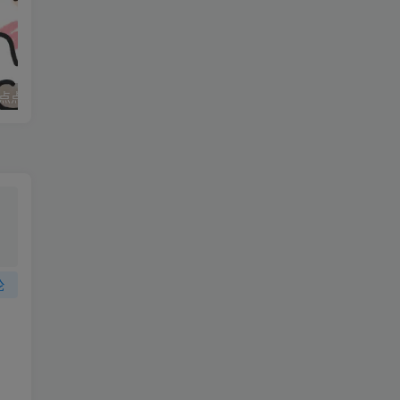
点点
妈妈求职记_打女友屁股
论