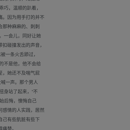
乖巧，温顺的趴着，
痛。因为用手打的并不
会那种麻麻的、刺刺
。一会儿，同好让她
带扣碰撞发出的声音，
似被一条火舌舔过，
的不是他，他不会给
至，她还不及喘气屁
大喊一声。那个男人
扭身站了起来，“不
始后悔，懊悔自己
何感情的人实践，居然
自己有些肮脏有些下
得痛楚。