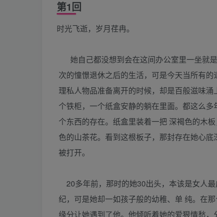
第1回
时光飞逝，岁月荏冉。
她自己都没想到会在这间办公室里一坐就是2
次的憧憬退休之后的生活，可是今天当所有的
理私人物品准备离开的时候，却是百般滋味涌
个铁柜，一个纸盒安静的躺在里面。都这么多
个东西的存在。纸盒里装着一把 深褐色的木板
色的山茶花。看到这根板子，那封存在她心底
被打开。
20多年前，那时的她30出头，本该是女人最
纪，可是她却一如孩子般的幼稚、单 纯。在那
缘分让她遇到了他。他倾听着她的爱狠情愁，