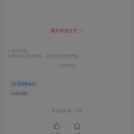
听到她凄惨的大声求饶，青蕾跑了上去抓住了男朋友的
展开阅读全文
手，让他听了下来。后来问了俊贤，才知道妹妹考试科目全
部都不及格，所以需要好好“教育”一下。
©
版权声明
文章版权归作者所有，未经允许请勿转载。
THE END
现在想一想，青蕾开始有点怕。她有点怀疑俊贤是不是
待分类sp文
在想和妹妹那时一样痛打自己的屁股一顿。如果真的是的
# sp小说
话，那现在跑掉的话可能还来得及。但是，看了看自己的背
包，结果还是打消了那个念头。装在里面的就是她花了两个
喜欢就支持一下吧
星期才织好的毛衣。虽然她没有跟任何人说，但那是青蕾是
匆匆忙忙地在考试前两个星期织的，而也是因为这个原因而