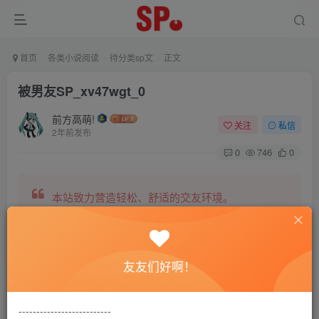
首页
各类小说阅读
待分类sp文
正文
被男友SP_xv47wgt_0
前方高萌!
关注
私信
2年前发布
0
746
0
本站致力营造轻松、舒适的交友环境。
另有小说阅读站点，网罗包括训诫文、腐文在内的
友友们好啊！
全网书源。
--------------------------