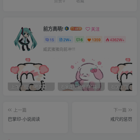
没能准备考试。
点赞
0
收藏
前方高萌!
关注
今天就是俊贤的生日，但他好像和每年一样忘了。要把
15
2W+
6
1359
4362W+
毛衣交给他的话，只能今天给。青蕾叹了一口气。看来只好
威武猪猪向前冲!!!
硬着脸皮去见男友了。
上海打屁股 SP 实践
石家庄打屁股 SP 纯实践
到了俊贤家，发现男友坐在客厅里，一脸不爽的样子。
青蕾没敢吭声，就站在哪儿等他先说话。过了一会儿，俊贤
上一篇
下一篇
看了看青蕾，说：
巴掌印-小说阅读
戒尺的惩罚