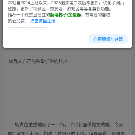
第1回
本站自2024上线以来，2026迎来第二次版本更新。优化了网页
性能，更新了视频区、交友墙、游戏区等等各类新功能。
推荐一个稳定且便宜的
翻墙梯子/加速器
，有需要的自取
这是我的第一个帖子，所以可能会很差，也是我第一次在学
追云加速：
点击这里注册
校以外写文章，请原谅。。。
--------------------------
自用翻墙加速器
转载从自己的私塾学堂的账户
–
杨青蕾重重地叹了一口气。平时都面带微笑的她，今天
却完全笑不起来。她看了看自己的手机，但是屏幕上还是显