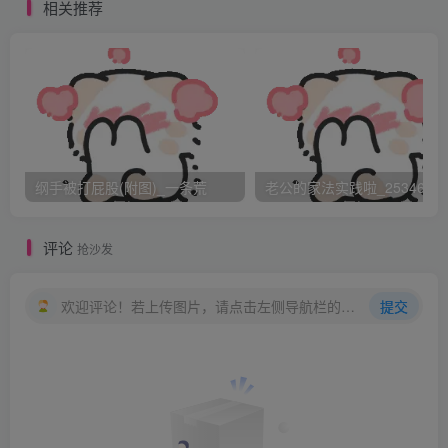
相关推荐
“青蕾，你来干嘛的啊？”
青蕾心想俊贤一定是在试探自己知不知道为什么要挨
打，就回答：
纲手被打屁股(附图)_一条荒
老公的家法实践啦_25346476
评论
抢沙发
“考-考试没考好，来挨打的。”
欢迎评论！若上传图片，请点击左侧导航栏的图床工具，获取图片链接。
提交
“怎么想到要挨打？”