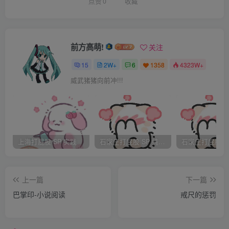
室里，只有在吃饭和上课时才会见到Snape。Harry的希望落
点赞
0
收藏
空了。Snape走出魔法部大门，把他领进一家服装店。
“女士，麻烦你替这孩子准备两件日常外袍，一打衬
衫，四条裤子，还有两打内衣和手帕。”Snape对迎上来的年
前方高萌!
关注
轻女孩说道。来魔法部之前他就已经决定，要彻底根除Harry
15
2W+
6
1358
4323W+
身上的麻瓜习气和格兰芬多式的乱出风头的毛病。
威武猪猪向前冲!!!
“跟我来，孩子。”女孩微笑着走到衣架旁，“你喜欢什么
颜色？”
“外袍和裤子要黑色，其余的可以在几种传统颜色里
选。”Snape冷冷地插进来，狠狠瞪了Harry身上花里胡哨的
上海打屁股 SP 实践
石家庄打屁股 SP 纯实践
旧T恤一眼。
Harry默默地走到衣架旁边，任由女孩摆布自己。他就
上一篇
下一篇
知道，Snape是不会让他好过的。这倒不是说他喜欢那些稀
巴掌印-小说阅读
戒尺的惩罚
奇古怪的衣服，只是大庭广众之下，Snape公然宣称他没有
自主选择衣饰权利的做法让他很丢脸。