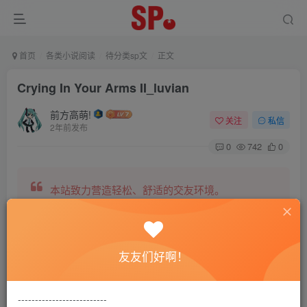
首页
各类小说阅读
待分类sp文
正文
Crying In Your Arms II_luvian
前方高萌!
关注
私信
2年前发布
0
742
0
本站致力营造轻松、舒适的交友环境。
另有小说阅读站点，网罗包括训诫文、腐文在内的
友友们好啊！
全网书源。
--------------------------