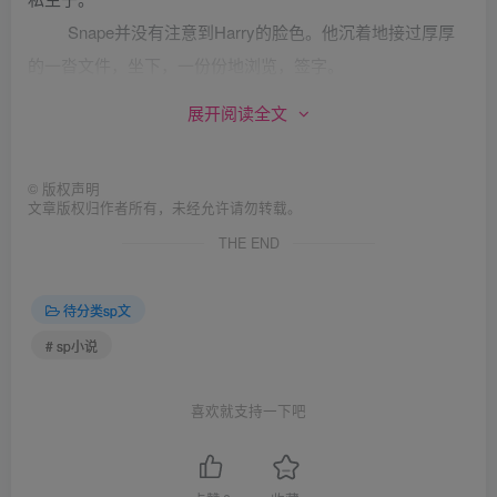
Snape并没有注意到Harry的脸色。他沉着地接过厚厚
的一沓文件，坐下，一份份地浏览，签字。
Harry呆呆地坐在一旁，看着Snape在每份文件上签下
展开阅读全文
那个以S开头的姓氏。魔药大师签署完所有文件，又从中抽
出一份，递到Harry的鼻子底下：“签字。”
©
版权声明
Harry犹豫地接过纸张。这是关于更改姓氏的问题的声
文章版权归作者所有，未经允许请勿转载。
明文件。Harry不想签这个，但Snape虎视眈眈地盯着他，好
THE END
像知道他在想什么。昨天夜里Dumbledore的告诫出现在他的
脑海里：Snape教授现在是你的父亲了，他可以按照他认为
待分类sp文
合适的方式养育你，你必须服从。
# sp小说
Harry在心底叹了口气，提起笔。Harry James Potter消
失了，世上只剩下了Harry Severus Snape。
喜欢就支持一下吧
回到魔法部大厅，Harry迫不及待地想走进壁炉里——
至少，回到霍格沃兹之后，他可以躲进格兰芬多的公共休息