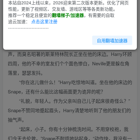
第1回
本站自2024上线以来，2026迎来第二次版本更新。优化了网页
性能，更新了视频区、交友墙、游戏区等等各类新功能。
推荐一个稳定且便宜的
翻墙梯子/加速器
，有需要的自取
Harry是被Snape叫醒的。
追云加速：
点击这里注册
他揉着眼睛，艰难地从毯子底下爬出来——因为昨天夜
--------------------------
里的遭遇，这个动作花了他一点时间——过了好一会儿，
自用翻墙加速器
Harry才认清眼前的形势：格兰芬多二年级男生寝室鸦雀无
声，而臭名昭著的斯莱特林院长正坐在他的床边。Harry环顾
四周，他的不幸的室友们个个面色惨白，Neville更是躲在角
落里，瑟瑟发抖。
“你在这儿做什么！”Harry吃惊地叫道。坐在他的床边的
Snape，还有什么能比这幅画面更为诡异的呢？
“礼貌，年轻人。作为父亲叫自己儿子起床很奇怪么？”
Snape不赞同地蹙起眉头，Harry清楚地听到了他的朋友们的
抽气声。
“起床，小子。你有十分钟梳洗时间。不用穿校袍，我
们今天去伦敦。”Snape不耐烦地站起身，“动作快，我没有一