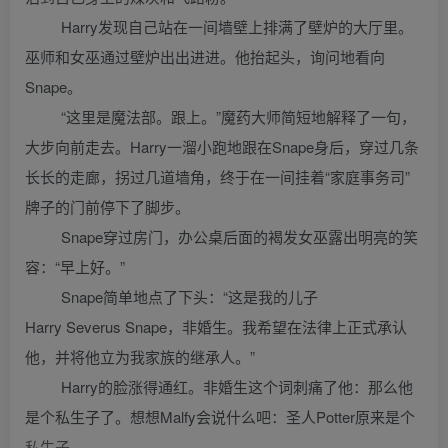
Harry发现自己站在一间墙壁上排满了壁炉的大厅里。
巫师和女巫通过壁炉出出进进。他抬起头，询问地看向
Snape。
“这里是魔法部。跟上。”魔药大师简短地解释了一句，
大步向前走去。Harry一溜小跑地跟在Snape身后，穿过几条
长长的走廊，拐过几道墙角，终于在一间挂着“家庭事务司”
牌子的门前停下了脚步。
Snape穿过房门，办公桌后面的褐发女巫露出明亮的笑
容：“早上好。”
Snape简单地点了下头：“这是我的儿子
Harry Severus Snape，非婚生。我希望在法律上正式承认
他，并将他立为我家族的继承人。”
Harry的脸涨得通红。非婚生这个词刺痛了他：那么他
是个私生子了。想想Malfy会说什么吧：圣人Potter原来是个
私生子。