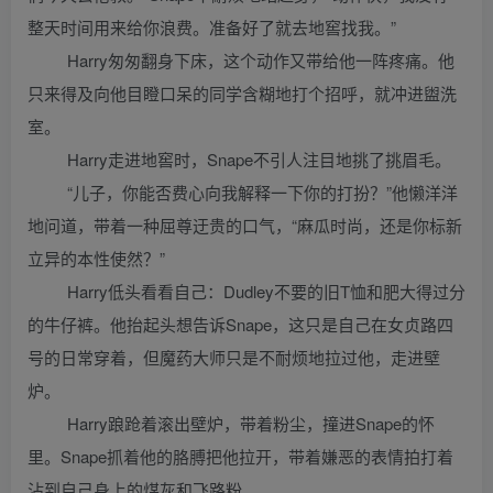
整天时间用来给你浪费。准备好了就去地窖找我。”
Harry匆匆翻身下床，这个动作又带给他一阵疼痛。他
只来得及向他目瞪口呆的同学含糊地打个招呼，就冲进盥洗
室。
Harry走进地窖时，Snape不引人注目地挑了挑眉毛。
“儿子，你能否费心向我解释一下你的打扮？”他懒洋洋
地问道，带着一种屈尊迂贵的口气，“麻瓜时尚，还是你标新
立异的本性使然？”
Harry低头看看自己：Dudley不要的旧T恤和肥大得过分
的牛仔裤。他抬起头想告诉Snape，这只是自己在女贞路四
号的日常穿着，但魔药大师只是不耐烦地拉过他，走进壁
炉。
Harry踉跄着滚出壁炉，带着粉尘，撞进Snape的怀
里。Snape抓着他的胳膊把他拉开，带着嫌恶的表情拍打着
沾到自己身上的煤灰和飞路粉。