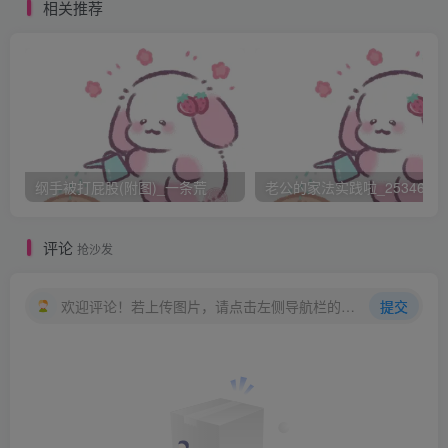
Harry闷闷不乐地看着女孩飞快地挑出符合要求的外袍
相关推荐
和裤子，以及颜色绝对保守的衬衫，并在Snape的命令下换
下了身上那些“可怕的麻瓜破烂”。“哇哦，帅呆了，小子！”穿
衣镜发出一声夸张的赞叹。Harry抬头看向镜中：合体的衬衫
和裤子，笔挺的外袍，看上去比Dudley的旧衣服体面多了，
除了沉闷的颜色——这让他看上去像个小号的Snape。
Harry跟着Snape离开了服装店。虽然是学期中，对角
纲手被打屁股(附图)_一条荒
老公的家法实践啦_25346476
巷仍然热闹非凡。Harry尽可能地跟上Snape的步伐，目光无
意识地扫过街道两旁的橱窗。
评论
抢沙发
弗洛林冷饮店橱窗上的海报粘住了Harry的眼球：美味
的维金泡泡冰淇淋，让你领略古代海盗的冒险生活。Dursley
欢迎评论！若上传图片，请点击左侧导航栏的图床工具，获取图片链接。
提交
家的匮乏童年直接导致了Harry的嗜食零食——事实上他对所
有的零食都爱得要命。开学前在对角巷采购时他已经大快朵
颐了一番，但看到了新款的冰淇淋，他仍然不由自主地停下
了脚步。但Snape不会允许的。Harry叹了口气，一面恋恋不