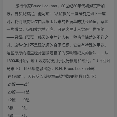
旅行作家Bruce Lockhart，20世纪30年代初游览新加
坡，曾参观监狱，他写道：“从监狱的一座建筑走到下一座
时，我们都要经过由高墙围起来的长满草的狭长通道。草地
一片嫩绿，宛如爱尔兰西岸。可是这里让人觉得与世隔绝
——只露出窄窄一线天的高墙让人有一种毛骨悚然的不祥之
感。这种设计不是建筑师的奇思怪想，它自有特殊的用途。
这些厚厚的墙里经常回荡着鞭子的钝响和犯人的惨叫……从
1890年开始，这个地方就被用于执行鞭刑和绞刑。”（《回到
马来亚》 1936年伦敦出版，R.H. Bruce Lockhart著）
在1938年，因违反监狱规章而被判鞭刑的数目如下：
24鞭——2起
20鞭——1起
12鞭——9起
8鞭——2起
6鞭——8起