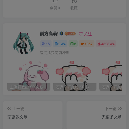
暴力犯罪。有些罪行在西方国家看来非常轻微，在新加坡这
点赞
0
收藏
个连吃口香糖也是犯罪（不是适用鞭刑的罪），连乱扔废弃
物、在公共场所吸烟、不冲公共厕所也要被起诉罚款的集权
国家，当然成了重罪。至今适用鞭刑的罪行的名单还在延
前方高萌!
关注
长，政客们一直在媒体上鼓吹鞭刑，要增加鞭刑的使用。改
15
2W+
6
1357
4323W+
造罪犯的想法已经被公开抛弃，至少司法高官们早已抛弃了
威武猪猪向前冲!!!
这种理想，大法官袁鹏豪曾公开表示：“‘改造罪犯’是一件我
永远不理解的事……我的理想、热情多年前就被扔到窗外
了。现在我只主持正义。”（见“对待犯罪立场应强硬” 马来西
亚 星报 1996年5月5日）
上海打屁股 SP 实践
石家庄打屁股 SP 纯实践
作为强制刑 （必判鞭刑，不能减免）
对至少40种罪名，鞭刑是强制刑。其中既包括
上一篇
下一篇
BANNED（法定最少鞭刑12下）、抢劫（持械抢劫法定最少
无更多文章
无更多文章
12鞭）、贩毒等重罪，也包括较轻的罪行如非法拥有武器
（长刀、匕首等都算）、涂鸦（包括在墙上喷涂油漆或者重