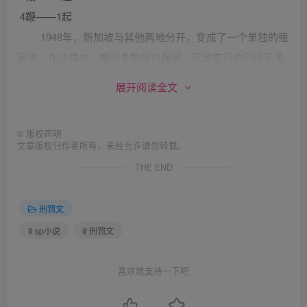
4鞭——1起
1948年，新加坡与其他两地分开，变成了一个单独的殖
民地，在法律中，鞭刑条款得以保留，可是实行的已经不多
了。在1949年全年，只有46人被法院判处鞭刑，29人因违反
展开阅读全文
狱规在狱中受鞭刑。1948年新加坡监狱调查委员会记录了如
下狱规：“对于严重违反狱规的犯人，可由监狱当局判处藤鞭
©
版权声明
最高12鞭，或由来狱的法官判处藤鞭最高24鞭；对于15岁以
文章版权归作者所有，未经允许请勿转载。
下未成年犯，只能有来狱法官判处最多细藤6鞭。鞭刑的行刑
THE END
部位是犯人的臀部。对成年犯使用的藤鞭直径不能超过半英
寸，对未成年犯应使用细藤鞭。”使用“九尾猫”执行的鞭刑仍
刑罚文
在一些档案中被提及，但可以看出，到这个时期，“九尾猫”
# sp小说
# 刑罚文
已经逐渐淡出司法系统了。至1955年，“九尾猫”被彻底从法
典中删除，而使用藤条就成了执行鞭刑的唯一方式。
喜欢就支持一下吧
新加坡适用鞭刑的罪名很多，既包括严重暴力犯罪也包括非