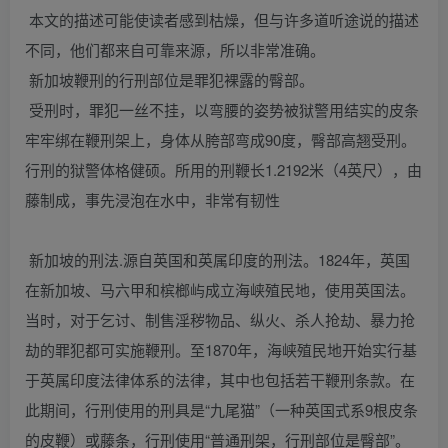
本文的描述可能使读者感到枯燥，但与许多道听途说的描述
不同，他们都来自可靠来源，所以非常准确。
新加坡鞭刑的行刑部位是罪犯裸露的臀部。
受刑时，罪犯一丝不挂，以弯腰的姿势被狱警用结实的皮条
牢牢绑在鞭刑架上，身体从胯部弯成90度，臀部高翘受刑。
行刑的狱警体格健硕。所用的刑鞭长1.2192米（4英尺），由
藤制成，事先浸泡在水中，非常有韧性
新加坡的刑法.源自英国和英属印度的刑法。1824年，英国
在新加坡、马六甲和槟榔屿成立海峡殖民地，使用英国法。
当时，对于乞讨、制售淫秽物品、纵火、杀人抢劫、暴力抢
劫的罪犯都可实施鞭刑。至1870年，海峡殖民地开始实行基
于英属印度法律体系的法律，其中也包括若干鞭刑条款。在
此期间，行刑使用的刑具是“九尾猫”（一种英国式系9根皮条
的皮鞭）或藤条，行刑使用“普通刑架，行刑部位是臀部”。