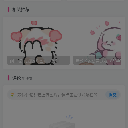
犯（第二次）在墙上张贴广告、海报），以及贩卖、运输、
相关推荐
进口BANNED等。
在新加坡，非法入境或签证过期非法滞留90天以上必须
判处最少3鞭。这条法令主要针对非法劳工，主要来自周边的
印尼、马来西亚、泰国（中国也不少）。但在1994年，一个
45岁的法国男子，因为签证过期非法滞留，被判处监禁8个
月打5鞭。（见落杉矶时报，1994年10月27日）强制鞭刑的
纲手被打屁股(附图)_一条荒
老公的家法实践啦_25346476
法律一般都规定了最少鞭数，有的重罪达15鞭。
作为非强制刑（法官可根据情节决定是否判处鞭刑）
评论
抢沙发
对许多轻罪来说，鞭刑是“可选刑”，是否鞭刑法官决
定。这些罪名包括聚众闹事、敲诈勒索、容留组织卖淫、误
欢迎评论！若上传图片，请点击左侧导航栏的图床工具，获取图片链接。
提交
杀及伤人等。有些交通肇事罪在第三次重犯后也可判处鞭
刑。尽管对有些罪，鞭刑是非强制刑，但法官一般会无一例
外地判处鞭刑。比如“非礼（即所谓侮辱妇女）”，大法官曾
表示如果罪犯接触了被害妇女的YB，至少应判9个月3鞭。