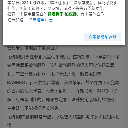
本站自2024上线以来，2026迎来第二次版本更新。优化了网页
性能，更新了视频区、交友墙、游戏区等等各类新功能。
第1回
推荐一个稳定且便宜的
翻墙梯子/加速器
，有需要的自取
追云加速：
点击这里注册
以下资料来自新加坡议会和政府公布的法令法规、正式新闻
--------------------------
资料、官方材料及其他.息和出版物。其中对鞭刑及受鞭刑犯
自用翻墙加速器
人的反应的描绘都来自第一手资料，包括参与执行鞭刑的狱
警和受过鞭刑的罪犯的口述。
新加坡对男性罪犯大量使用鞭刑。在新加坡，每年都有千余
名男性罪犯被判鞭刑。这些被判鞭刑的犯人不仅包括重罪
犯，有些非暴力犯罪，比如非法入境、贩卖或运输
BANNED，在公共场合涂鸦、交通肇事、甚至作为涉及犯罪
的公司的法人代表，也会招致鞭刑。在新加坡，鞭刑对于许
多罪行是强制性的，即如被定罪，法律规定必须判处鞭刑，
主审法官不能根据情节减免。
新加坡的鞭刑非常严酷，所以被大赦国际等许多人权组织诟
病。