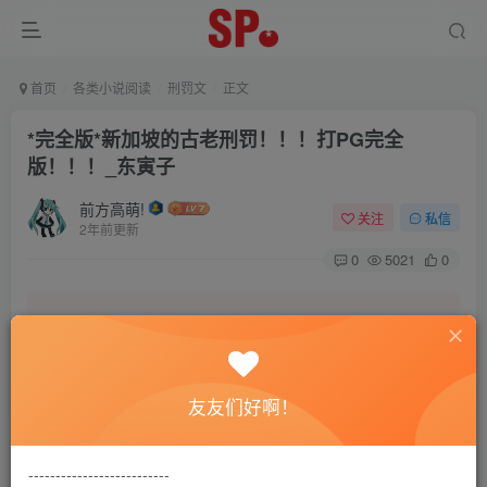
首页
各类小说阅读
刑罚文
正文
*完全版*新加坡的古老刑罚！！！打PG完全
版！！！_东寅子
前方高萌!
关注
私信
2年前更新
0
5021
0
本站致力营造轻松、舒适的交友环境。
友友们好啊！
另有小说阅读站点，网罗包括训诫文、腐文在内的
全网书源。
--------------------------