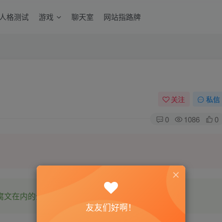
6人格测试
游戏
聊天室
网站指路牌
关注
私信
0
1086
0
腐文在内的全网书源。
友友们好啊！