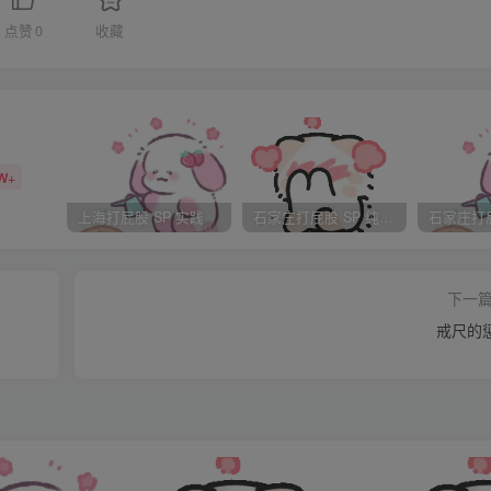
亮，墙面上镜子里的我皮肤很白，乳峰高高的，乳头已经被他吸的
点赞
0
收藏
圆圆的屁股向上翘起很性感，修长的大腿也很到位，鼓起的阴阜
nmao盖住整个下身，淡红的yindi这时也因喜的抚摸而硬起来，大
把整个下身涂抹得亮亮的，正在我欣赏着自己美丽的裸体，为自己有这样
们现在已没有什么秘密了，既然我们生活在一起，现在只是同居还
W+
们的规矩，不然的话我怕你反悔，如果你愿意接受我给你定下的
上海打屁股 SP 实践
石家庄打屁股 SP 纯实践
间大卧室去完成我们人生的第一次，如果你对我给你定下的规矩
到你觉得能接受，我们再重新开始”我说“那是什么规矩，我那么
下一
”喜说“这样就好，你去拿纸笔过来，我一条一条的写给你，你要
戒尺的
才发觉自己还是裸体，我已完全没有了原先的羞耻感，只盼着知道
“既然有家规就会有家法，不然怎么能约束你呢？”
，不得在外面玩，如有同学相约，需经喜同意后方可。
小时内必须开饭。