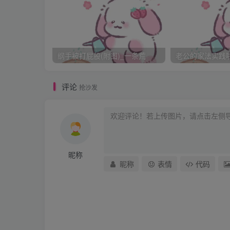
第三条 晴每天必须把家收拾干净，家中不
第四条 晴每天必须沐浴，睡觉前必须脱光
第五条 晴必须听从喜的吩咐，无论喜有什
纲手被打屁股(附图)_一条荒
老公的家法实践啦_
第六条 周末晚九点整必须检查晴一周来所
对晴的重大惩罚。
评论
抢沙发
第七条 在家不得顶撞喜，不得讲脏话，不
第八条 晴不得私自把朋友或同学带到家中
第九条 晴如违反家规，需接受喜对晴的惩
第十条 家规的修改、增加由喜决定，晴
昵称
签字：监督者 王 喜 被监
昵称
表情
代码
我完全懵了，为了表达我是多么的爱他，我毫
位，在以后13年的日子里我受尽了喜对我温柔
我也在喜的管教下适应了他的这种生活方式。