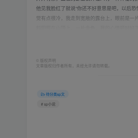
他见我脸红了就说“你还不好意思是吧，以后恐
觉有点很冷，我走到宽敞的露台上，眼前是一
斜阳照在山顶上，一片金色，我的心情顿时好
多用处，以后慢慢你就知道了。”我也没有多问
须做好。”他说话的语气不容我违抗，我只好
小时就做好了（因为我在家就会做饭炒菜，这
©
版权声明
文章版权归作者所有，未经允许请勿转载。
小区买，也可以打电话叫他们送过来，呆会儿吃
在客厅沙发就坐后喜把我拥在怀中抚摩着我的
服，他不管我不断地反抗，用他那有力的手把
待分类sp文
一种痒传遍我的全身，我无法再反抗，也不停的吻
# sp小说
说“你看你都这样了还要硬撑着，反正我们都同
我不敢睁开眼睛，我脸都红成什么了我也不知
个男人是我最爱的男人，但是毕竟还是我的第
他的嘴一直未离开过我的乳头，把我弄得全身