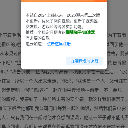
--------------------------
本站自2024上线以来，2026迎来第二次版
本更新。优化了网页性能，更新了视频区、
交友墙、游戏区等等各类新功能。
推荐一个稳定且便宜的
翻墙梯子/加速器
，
个下着毛毛细雨的傍晚，我独自一人走在滨江大道，因为下着雨
有需要的自取
追云加速：
点击这里注册
很凶的对我说：“你欠揍，走路不长眼睛。”我气不过就回了他一
--------------------------
我从未见过的眼光看着我说：“想不到你这小姑娘还有点性格，我
自用翻墙加速器
一下吧！”望着他我有一种仿佛不能违抗的冲动，我低声的告诉他
步呢？”我告诉他：“因为我父母离异，我跟父亲在一起生活，而父
在家，所以一个人出来走走，”他说：“我也是一个人，父母都在
一起走走吧。”我们就这样一起在雨中慢慢地往前走，不一会儿，
阔的胸膛，我感到了一种前所未有的安全感，就这样我们相恋了
每天下班后他都到我公司门口等我一起吃晚饭，然后我们看电影
的人，只有我们在一起时他才会感到温暖，他这一辈子都不能离
间早点到来，我们每天都要在外面逛悠到深夜才依依不舍地分开