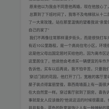
原来他以为我会不同意他再婚，现在他放心了
总算到了下班时间了，我等不及电梯就从十二
了一大束玫瑰，站在那里温情的望着我说“亲
自己的家了”
我们不再像往常那样漫步街头，而是很快打车
有近10公里路程，是一个高尚住宅小区，环境
这是他父母出国定居时买给他的，因为离市区
这里居住了，他说他会考虑买一辆便宜的车作
告诉他，买车以后再说，我不怕辛苦，只要我
穿过门前的花园，他打开了门，宽敞的客厅里
屋子装点得富丽堂徨，靠西南墙面上有一面很
在大自然里一样。穿过客厅就到了厨房，喜告
事就是女人应该做的”他说这话的时候很霸道
井井有条，蓝色的卧室装饰让人有一种神秘的猜