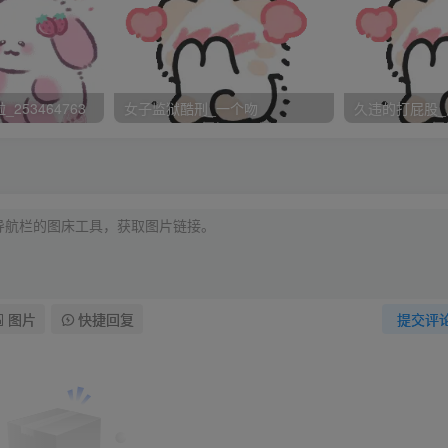
得有零乱的现象。
衣服跪在床前沙发上。
么要求晴都要照办。
253464763
女子监狱酷刑_一个吻
久违的打屁股_
放下的错误，如果每周放错误超过两次（含两次）必须接受喜
得大声吵闹，不得撒谎。
，喜同意后才能带回家。
罚，惩罚按家罚执行。
不得违抗。
督者：刘 晴
图片
快捷回复
提交评
不犹豫的签下了这不平等的《家规》从此把自己放在了奴隶的地
加严厉的惩罚，喜惩罚我的手段及方法也不断地翻新、变化。而