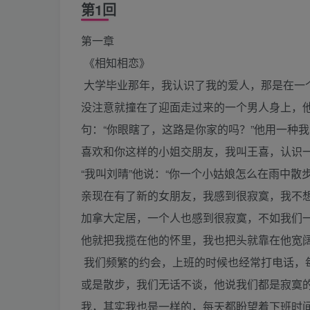
第1回
第一章
《相知相恋》
大学毕业那年，我认识了我的爱人，那是在一
没注意就撞在了迎面走过来的一个男人身上，他
句：“你眼瞎了，这路是你家的吗？”他用一种
喜欢和你这样的小姐交朋友，我叫王喜，认识
“我叫刘晴”他说：“你一个小姑娘怎么在雨中散
亲现在有了新的女朋友，我感到很寂寞，我不想
加拿大定居，一个人也感到很寂寞，不如我们
他就把我揽在他的怀里，我也把头就靠在他宽
我们频繁的约会，上班的时候也经常打电话，
或是散步，我们无话不谈，他说我们都是寂寞
我，其实我也是一样的，每天都盼望着下班时