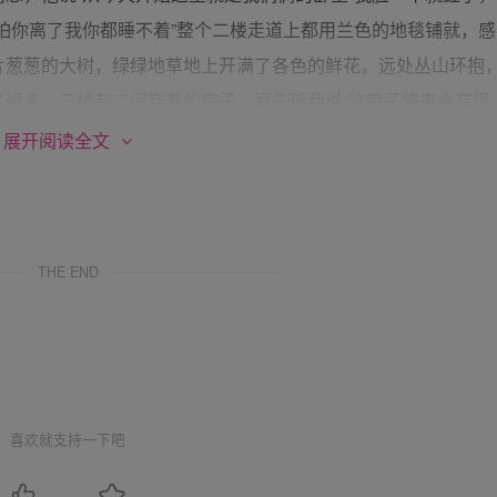
怕你离了我你都睡不着”整个二楼走道上都用兰色的地毯铺就，感
片葱葱的大树，绿绿地草地上开满了各色的鲜花，远处丛山环抱
了很多，三楼有二间空着的房子，喜告诉我说“这房子将来会有很
，喜说“参观完了房间，你该到厨房去准备晚餐了，半个小时内必
展开阅读全文
到厨房去，开始准备晚餐，冰箱里有他白天买好的菜，我不到半个
点活难不倒我）吃饭时他告诉我“你做的菜很好吃，以后买菜就在
完饭收拾干净后到客厅来我有话要和你谈。”
THE END
头发，不断地亲吻我的脸，手慢慢的移到我的胸前解开我的衣
我的胸罩扯掉，低下头把我的乳头含在嘴里不停的吸吮着，顿时
他的脸，他的手移到了我的下身，摸到了湿漉漉的 yinhu，他
居了，就不要再不好意思了，”他边说边把我的衣服剥了个精光，
道，我第一次一丝不挂的站在男人面前，我感到无地自容，虽然
喜欢就支持一下吧
一次。我好想睁开眼看看喜有什么反应，他不停的在我身上抚摸
发痒，我告诉他我控制不住自己了，他说“你不睁开眼睛，你会后