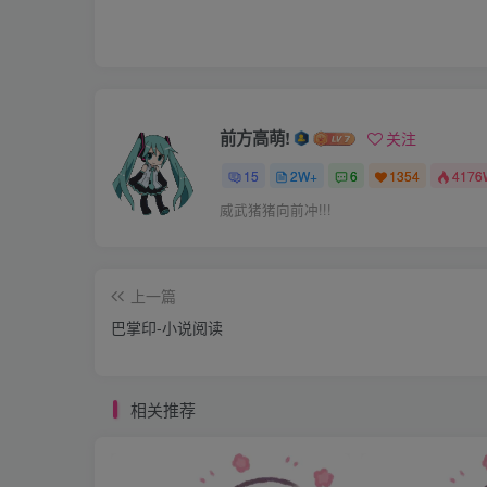
悔的”我只好睁开眼睛，呀！我的裸体还很漂
很胀，直直的挺立着，腰身也是不粗也不细，
淡淡的yinmao，不像我同学那样长者粗黑的yi
yinchun很丰满，yindao口流出的淫液
前方高萌!
关注
好身段而高兴时喜一本正经的对我说“晴，我
15
2W+
6
1354
4176
没有结婚，但是我们还是要制定一些能约束我
威武猪猪向前冲!!!
矩并能很好的遵守，我们今天就一起在二楼那
还暂时不能接受，那今晚我们就各自分开住，直
上一篇
爱你，我整个人都能给你还有什么不能接受呢？
巴掌印-小说阅读
是同意就签字好吗？”我去书房拿了纸笔回来
我的喜会给我定下什么规矩，我等着。
相关推荐
喜写下了《家规》和《家罚》后看了我一眼说：
《家规》 第一条 晴每天下班必须按时回来
第二条 晴回家后必须把饭菜准备好，一个