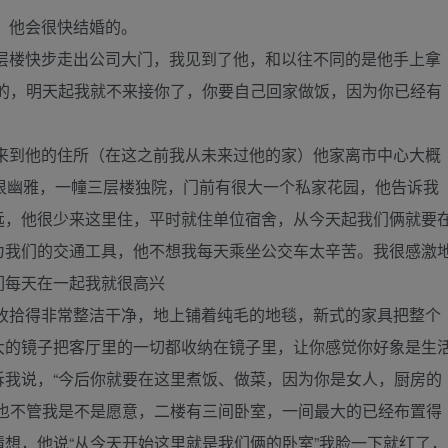
，他会很快结婚的。
层楼快步走出公司大门，我见到了他，和以往不同的是他手上拿
爱的，明天起我就不来接你了，你要自己回家做饭，因为你已经有
来到他的住所（在这之前我从未来过他的家）他家离市中心大概
很幽雅，一幢三层楼独院，门前有很大一个私家花园，他告诉我
远，他很少来这里住，平时就住单位宿舍，从今天起我们俩就要
为我们的交通工具，他不想我每天乘坐公交车太辛苦。我很感激
们每天在一起我就很高兴
收拾得非常整洁干净，地上铺着纯毛的地毯，新式的家具把整个
大的镜子把客厅里的一切都收纳在镜子里，让你感觉你好象是生
诉我说，“今后你就要在这里煮饭、做菜，因为你是女人，厨房的
，也不管我是不是愿意，二楼有三间卧室，一间最大的已经布置得
想，他说“从今天开始这里就是我们俩的卧室”我脸一下就红了，