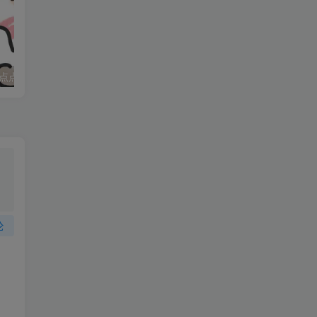
点点
妈妈求职记_打女友屁股
论