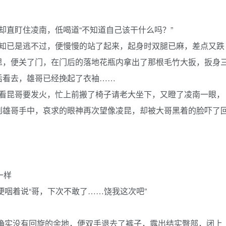
直盯住凌南，低喝道“不知道自己该干什么吗？”
已是逃不过，便慢慢的站了起来，起身时双腿已麻，差点又跌
思，便关了门，在门后的落地花瓶内拿出了那根毛竹大扳，扳身
后看去，雄哥已经挽起了衣袖……
昆哥要发火，忙上前搬了椅子请老大坐下，又瞪了凌南一眼，
到雄哥手中，哀求的眼神再次望像凌昆，却被大哥黑着的脸吓了
一样
咽着说“哥，下次不敢了……饶我这次吧”
实没有回旋的余地，便双手退去了裤子，露出结实臀部，闭上