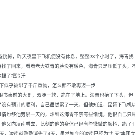
恍惚，昨天夜里下飞机便没有休息，整整23个小时了，海青找
给找了回来，看着老大铁青的脸没有暖色，海青只是压低了头，
他捏了把冷汗
下似乎被绑了千斤重物，怎么都不敢再迈一步
了眼书桌前的大哥，双腿一软，跪在了地上。海青也抬了下头，但
并没有预计的顺利，自己虽然累了一天，但他知道，昆哥下飞机
事情也够他劳累一天的，想到这海青不禁有些惭愧，他恨自己只
。他又向凌南看去，此刻的他的身体已经有些微微的颤抖，跪了1
天，凌南就整整消失了4天，虽然如今的凌南已经为“九天”集团