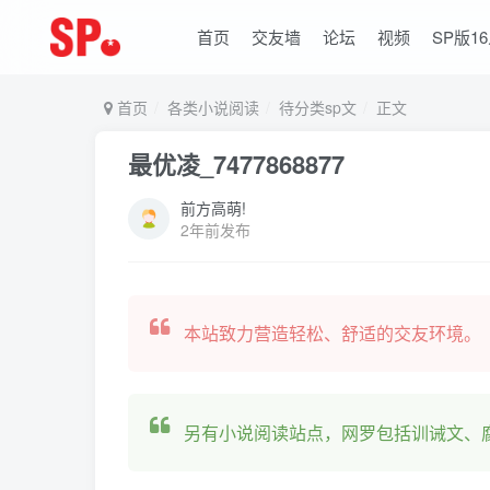
首页
交友墙
论坛
视频
SP版1
首页
各类小说阅读
待分类sp文
正文
最优凌_7477868877
前方高萌!
2年前发布
本站致力营造轻松、舒适的交友环境。
另有小说阅读站点，网罗包括训诫文、