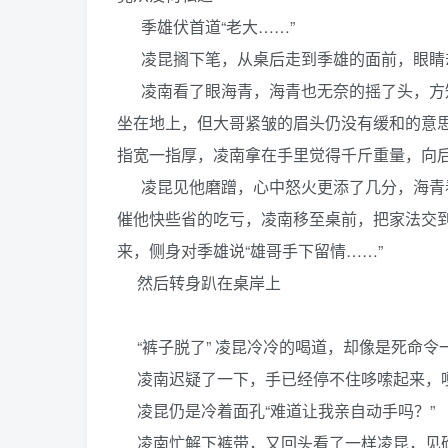
季雄伏首道“老大……”
凌昆搁下笔，从桌后走到季雄的面前，眼睛却
凌南看了眼海青，海青也无奈的摇了头，方知
坐在地上，但大哥紧皱的眉头仍没有缓和的意
指宽一指厚，凌南拿在手里觉得千斤重量，向
凌昆见他磨蹭，心中怒火更添了几分，海青看
催他快些省的吃亏，凌南移至桌前，把家法交
来，侧身对季雄说“雄哥手下留情……”
然后转身趴在桌岸上
“裤子脱了” 凌昆冷冷的喝道，却像是死命令
凌南迟疑了一下，手已经停不住哆嗦起来，哽
凌昆仍是冷着面孔“难道让我亲自动手吗？”
凌南忙解下裤带，又回头看了一样凌昆，见确