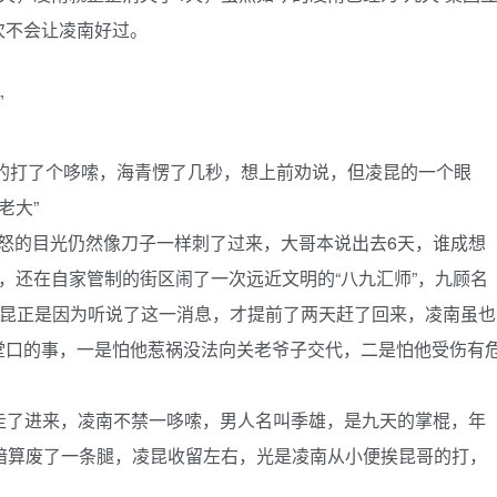
次不会让凌南好过。
”
打了个哆嗦，海青愣了几秒，想上前劝说，但凌昆的一个眼
老大”
的目光仍然像刀子一样刺了过来，大哥本说出去6天，谁成想
，还在自家管制的街区闹了一次远近文明的“八九汇师”，九顾名
凌昆正是因为听说了这一消息，才提前了两天赶了回来，凌南虽也
堂口的事，一是怕他惹祸没法向关老爷子交代，二是怕他受伤有
了进来，凌南不禁一哆嗦，男人名叫季雄，是九天的掌棍，年
暗算废了一条腿，凌昆收留左右，光是凌南从小便挨昆哥的打，