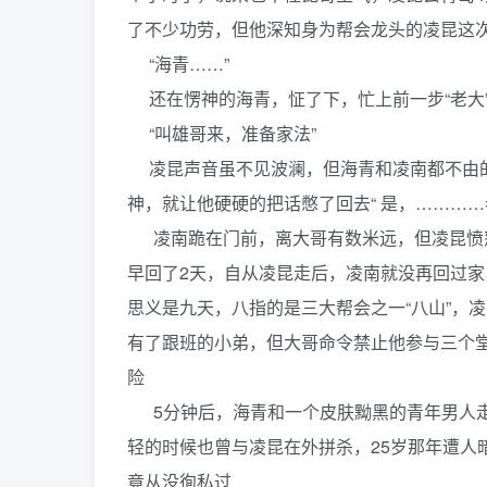
了不少功劳，但他深知身为帮会龙头的凌昆这
“海青……”
还在愣神的海青，怔了下，忙上前一步“老大
“叫雄哥来，准备家法”
凌昆声音虽不见波澜，但海青和凌南都不由的
神，就让他硬硬的把话憋了回去“ 是，…………
凌南跪在门前，离大哥有数米远，但凌昆愤怒
早回了2天，自从凌昆走后，凌南就没再回过家
思义是九天，八指的是三大帮会之一“八山”，
有了跟班的小弟，但大哥命令禁止他参与三个
险
5分钟后，海青和一个皮肤黝黑的青年男人走
轻的时候也曾与凌昆在外拼杀，25岁那年遭人
竟从没徇私过