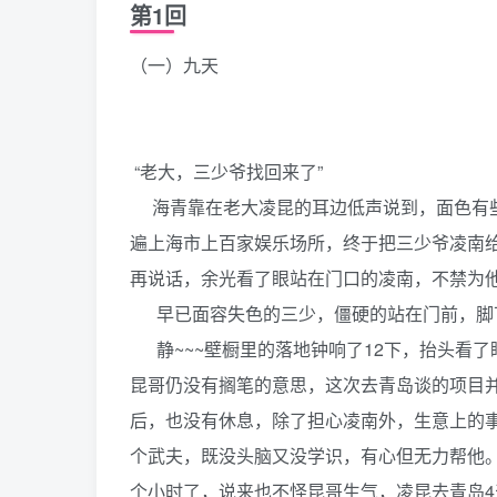
第1回
（一）九天
“老大，三少爷找回来了”
海青靠在老大凌昆的耳边低声说到，面色有些
遍上海市上百家娱乐场所，终于把三少爷凌南
再说话，余光看了眼站在门口的凌南，不禁为
早已面容失色的三少，僵硬的站在门前，脚
静~~~壁橱里的落地钟响了12下，抬头看
昆哥仍没有搁笔的意思，这次去青岛谈的项目
后，也没有休息，除了担心凌南外，生意上的
个武夫，既没头脑又没学识，有心但无力帮他
个小时了，说来也不怪昆哥生气，凌昆去青岛4