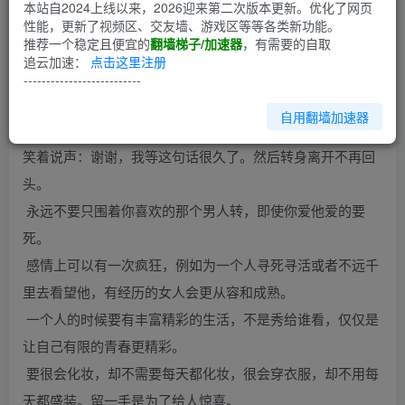
第1回
本站自2024上线以来，2026迎来第二次版本更新。优化了网页
性能，更新了视频区、交友墙、游戏区等等各类新功能。
推荐一个稳定且便宜的
翻墙梯子/加速器
，有需要的自取
如何当个极品单身女人】
追云加速：
点击这里注册
如果不够聪明，就要足够自信，如果不够漂亮，就要学会打
--------------------------
扮自己。
自用翻墙加速器
有男人和你说分手的时候，不要有任何痛苦的表现，一定要
笑着说声：谢谢，我等这句话很久了。然后转身离开不再回
头。
永远不要只围着你喜欢的那个男人转，即使你爱他爱的要
死。
感情上可以有一次疯狂，例如为一个人寻死寻活或者不远千
里去看望他，有经历的女人会更从容和成熟。
一个人的时候要有丰富精彩的生活，不是秀给谁看，仅仅是
让自己有限的青春更精彩。
要很会化妆，却不需要每天都化妆，很会穿衣服，却不用每
天都盛装。留一手是为了给人惊喜。