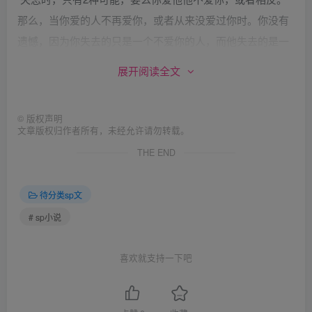
那么，当你爱的人不再爱你，或者从来没爱过你时。你没有
遗憾，因为你失去的只是一个不爱你的人，而他失去的是一
个爱他的人。
展开阅读全文
不要背后说人是非，不要翻别人的旧账。如果实在想骂人或
者抱怨，去找你的密友，事后一定要变相补偿和道歉。
©
版权声明
能留出漂亮长发的女人会很有女人味。
文章版权归作者所有，未经允许请勿转载。
会吃但是不能贪吃。不要独自在路上无所顾忌的吃东西。
THE END
如果可以不抽烟，别抽。如果可以不喝酒，别喝。再郁闷也
不要去泡酒吧。不要贪慕虚荣。
待分类sp文
一定要有几个男性朋友，没有非分之想的那种，能在受到委
# sp小说
屈时拿胸口当沙包给你锤，你也能帮他出主意追女朋友，并
可以深夜里把他从床上揪起来去很远的地方接你。当然，首
喜欢就支持一下吧
先你要让他女朋友或者太太认可你。否则不要试。
即使一个人的时候也能玩的很开心。