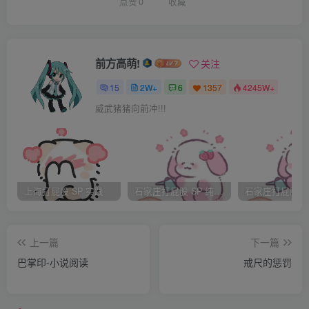
有自己的价值观和人生观，能忍让但是有自己的原则。如果
点赞
0
收藏
没有足够的能力和自信，不要在公开场合和上司顶撞。 认真
努力的工作，工作也许不如爱情来的让你心跳，但至少能保
证你有饭吃，有房子住，而不确定的爱情给不了这些。
前方高萌!
关注
和喜欢的人牵手散步会很浪漫，没有手牵就学会自己微笑着
15
2W+
6
1357
4245W+
欣赏风景。
威武猪猪向前冲!!!
相信一见钟情，相信总有人会在某处等着你，你的人生会因
此充满光明。
上海打屁股 SP 实践
石家庄打屁股 SP 纯实践
上一篇
下一篇
巴掌印-小说阅读
戒尺的惩罚