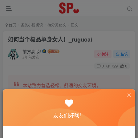
首页
各类小说阅读
待分类sp文
正文
如何当个极品单身女人】_ruguoai
前方高萌!
关注
私信
2年前发布
0
729
0
本站致力营造轻松、舒适的交友环境。
另有小说阅读站点，网罗包括训诫文、腐文在内的
友友们好啊！
全网书源。
--------------------------