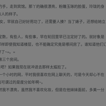
的手，走到宾馆。那丫的确很漂亮，粉雕玉琢的脸蛋，玲珑的身
依人的样子。
乖女，早就自己好好用功了，还需要人揍？当了婊子，还想给她立
定数，有些人，有些事，早在轮回里早已注定好了的。就好象是
那样即使我知道楼层，也不能确定究竟是哪间房了。谁知道他们
了~=。=
第三个房间。
么吧？如果我现在就冲进去那样太尴尬了。
一个小时的网，平时我很喜欢在网上聊天的，可是今天却心不在
真可谓过的是度分如年啊~。
然我不漂亮，虽然我不喜欢化妆，但是在他妹妹面前，多美一分