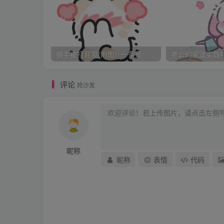
四
他一直在躺在床上看无声的电视，偶尔也玩玩
着《鬼吹灯》。丫坐在那里看书，一动没动过
纲手被打屁股(附图)_一条荒
老公的家法实践啦_
11点半，他叫我们一起出去吃午饭。我终于
着手，已经在门口等我了。我鼻子一酸，有股
评论
抢沙发
十月天，起风了，风吹乱了头发。
我走在他们的后面，觉得自己好象是多余的。
露过奶茶铺子的时候，那丫拉了拉他的手。他
我不服气，不能只给那丫一个人买，我也喜欢
昵称
他装做没听见。想离开，我很火，一杯奶茶不
昵称
表情
代码
币，准备递给铺子老板的时候，他想抓我拿零
口。他狠狠地瞪了我一眼。却拿我没辙，总不
他叹了口气，随后问我们吃什么。
我说，当然是炒菜。