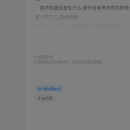
我不知道会发生什么,我也没有考虑到这样做会
有人开了门,是他妹妹.
那丫不认识我，但觉得很意外,眼睛微微向上一扬
我说，没有。看到她满脸的化妆品，我泛起了
“谁啊？”先是一个懒懒的声音传了出来，然后
看到我，他比那丫更意外。
©
版权声明
文章版权归作者所有，未经允许请勿转载。
“哥哥，他是谁呀？”那丫用甜得腻人的嗓音问
“我女朋友。”他答
“哥哥的女朋友真漂亮啊~！”那丫的大眼睛一
待分类sp文
我漂亮的，现在却升级成“真漂亮”了，我觉得
# sp小说
了。
“你不是上课去了吗？”他问。
我避开他的目光，答道：“去了学校以后才知道
“哦！”他淡淡地回答道。我觉得他的脸色暗了