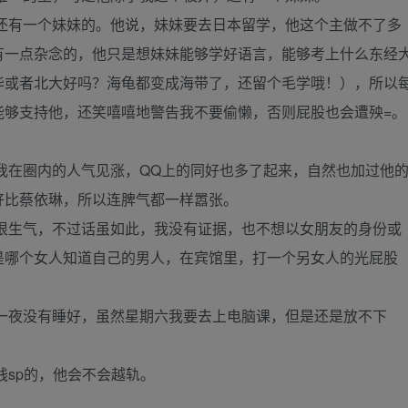
还有一个妹妹的。他说，妹妹要去日本留学，他这个主做不了多
有一点杂念的，他只是想妹妹能够学好语言，能够考上什么东经
华或者北大好吗？海龟都变成海带了，还留个毛学哦！），所以
能够支持他，还笑嘻嘻地警告我不要偷懒，否则屁股也会遭殃=。
我在圈内的人气见涨，QQ上的同好也多了起来，自然也加过他
好比蔡依琳，所以连脾气都一样嚣张。
很生气，不过话虽如此，我没有证据，也不想以女朋友的身份或
是哪个女人知道自己的男人，在宾馆里，打一个另女人的光屁股
一夜没有睡好，虽然星期六我要去上电脑课，但是还是放不下
践sp的，他会不会越轨。