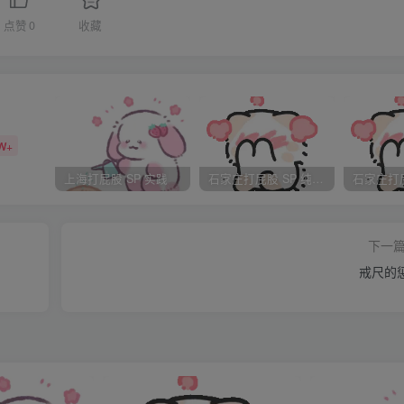
点赞
0
收藏
，又对他露出最最和煦的笑容，我觉得他在我面前，从未笑的如
，MS很认真地在书。
到他的身边坐下。我知道，他是不想让我发出声音影响到那丫看
W+
爱，应该都给了我才是啊！他不够爱我？
上海打屁股 SP 实践
石家庄打屁股 SP 纯实践
么，他把手指放在我的唇上。
下一
戒尺的
了。”
妹妹的醋，没有必要。”