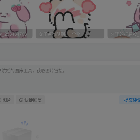
手机，而我在这个令人窒息的房间里呆了近一个半小时，翻看
，我却老觉得有双眼睛在窥视着我。
253464763
女子监狱酷刑_一个吻
久违的打屁股_
可以解脱了。可是等我上完次洗手间，出来的时候却发现他们手拉
想哭的冲动。但是我咬牙忍住了。
点点头，不一会他就递给一杯胚芽奶茶给那丫。
奶茶的，于是我说，我也要。
就是三块钱吗？我自己不会买啊！我从裤子口袋里掏出几枚硬
图片
快捷回复
提交评
钱的手，没抓到，我顺利叫了奶茶，当着他的面，美美地吸了一
见得在大马路上，当着那丫的面和我大吵一架吧？