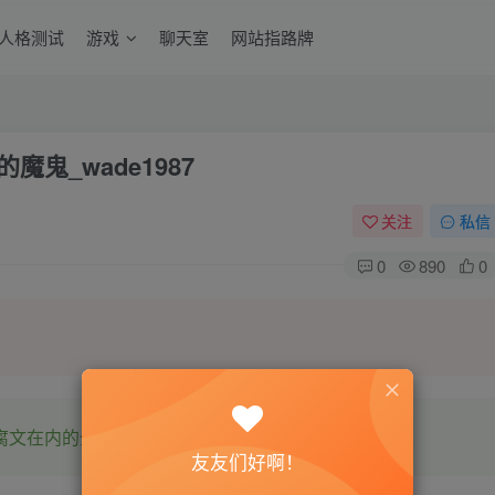
6人格测试
游戏
聊天室
网站指路牌
魔鬼_wade1987
关注
私信
0
890
0
腐文在内的全网书源。
友友们好啊！