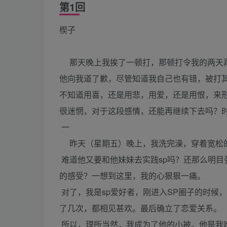
第1回
楔子
那天晚上我挨了一顿打，那顿打令我的两天再
他向我道了歉，尽管知道我自己也有错，被打其
不知道用喜，还是用悲，用爱，还是用恨，来
很迷惘，对于这段感情，还能再继续下去吗？
一
昨天（星期五）晚上，我洗完澡，穿着宽松的
难道他又要和他妹妹去实践sp吗？还那么明
的感受？一想到这里，我的心狠狠一痛。
对了，我是sp爱好者，刚进入SP圈子的时候
了几次，都相见甚欢。最后确立了恋爱关系。
所以，理所当然，我成为了他的小被。他是我