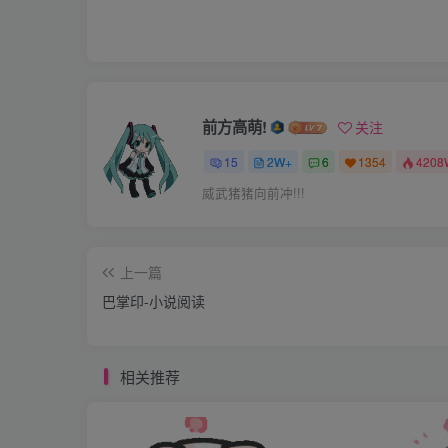
他？不过他并没有揭穿我。
他叫我进去，锁好门，让那丫回到椅子上看书
此好看。
那丫很听他的话，乖乖地拿起书，坐在椅子上
前方高萌!
关注
他很随意地躺在床上，玩了会手机，又把我拉
15
2W+
6
1354
4208
书吧。心痛，他的体贴，他的温柔，他所有的
威武猪猪向前冲!!!
静，很静，非常静。
他翻看着天下霸唱的《鬼吹灯》。我刚想说什
上一篇
我觉得快要窒息了。
巴掌印-小说阅读
我把手机调到静音，给他发了条消息：“我吃醋
他看都没看我，就复了条消息：“哈哈，老婆吃
相关推荐