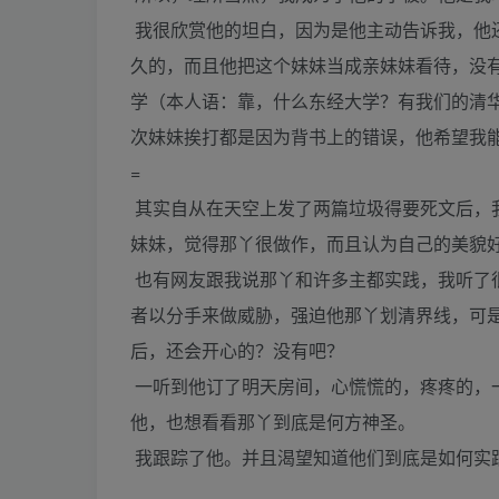
我很欣赏他的坦白，因为是他主动告诉我，他
久的，而且他把这个妹妹当成亲妹妹看待，没
学（本人语：靠，什么东经大学？有我们的清
次妹妹挨打都是因为背书上的错误，他希望我
=
其实自从在天空上发了两篇垃圾得要死文后，
妹妹，觉得那丫很做作，而且认为自己的美貌
也有网友跟我说那丫和许多主都实践，我听了
者以分手来做威胁，强迫他那丫划清界线，可
后，还会开心的？没有吧？
一听到他订了明天房间，心慌慌的，疼疼的，
他，也想看看那丫到底是何方神圣。
我跟踪了他。并且渴望知道他们到底是如何实