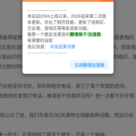
--------------------------
本站自2024上线以来，2026迎来第二次版
本更新。优化了网页性能，更新了视频区、
交友墙、游戏区等等各类新功能。
推荐一个稳定且便宜的
翻墙梯子/加速器
，
敢再碰凳子，尽管后来屁股上的伤好了，尽管后来知道真相的
有需要的自取
追云加速：
点击这里注册
实是应该的，虽然我与“妖精”的较量以我的的胜利告终，但是我
--------------------------
形容此时的感觉，我只知道，在我心里已经留下了很深的烙印，
自用翻墙加速器
时光暂时倒退到一个星期前。
浴袍走到书房，却听到他在电话，是订了某个宾馆的房间。
目张胆地在家里打电话，难道就不怕我听见吗？他一点都不在乎我
，就认识了他，我们先是在QQ天南地北地聊各种话题，然后约会
唯一的主，可是他除了我这个被外，还有一个妹妹。