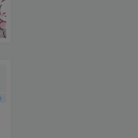
点点
妈妈求职记_打女友屁股
论
大