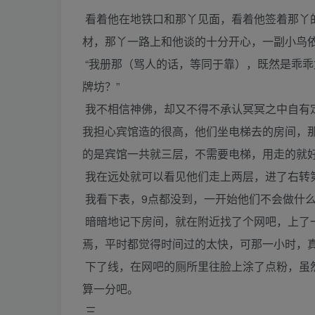
看着他在地铁口和那丫见面，看着他签着那丫
材，那丫一路上和他谈的十分开心，一副小鸟
“我册那（骂人的话，等同于靠），既然是乖
牌坊？”
我不相信神佛，却又不得不承认冥冥之中自有
我担心宾馆造的很高，他们坐电梯去的房间，
的是宾馆一共就三层，不需要电梯，用走的就好
我在远处就可以看见他们走上两层，进了右转
我看下表，9点都没到，一开始他们不会做什
暗暗地记下房间，就在附近找了个网吧，上了
焉，平时都觉得时间过的太快，可那一小时，
下了线，在网吧的厕所里往脸上涂了点粉，虽
算一分吧。
三