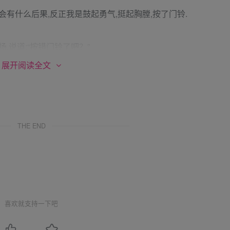
有什么后果,反正我是鼓起勇气,挺起胸膛,按了门铃.
,说道:“按错门铃了吧？”
胃酸。
展开阅读全文
我看见了他。他也看见了我，我们四目相望。
道。
THE END
闪一闪的，大概是在展示她的真诚吧。不过，从小到大就没人夸奖
那丫很假，加上和林志琳有的一拼的声音，我鸡皮疙瘩都掉一地
喜欢就支持一下吧
老师生病了，所以那课改期了。”
下来，他在公司里是搞人事工作的，我那些花花肠子哪里能瞒得