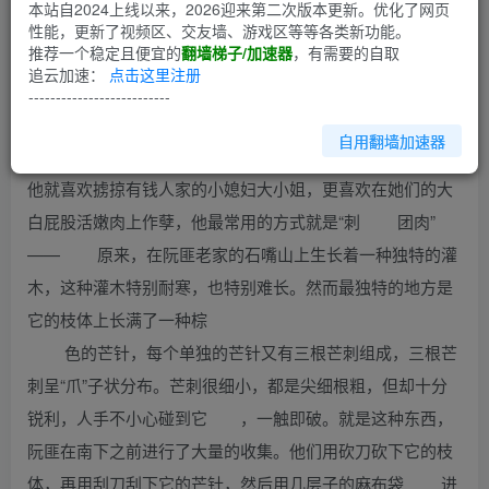
第1回
本站自2024上线以来，2026迎来第二次版本更新。优化了网页
性能，更新了视频区、交友墙、游戏区等等各类新功能。
推荐一个稳定且便宜的
翻墙梯子/加速器
，有需要的自取
史上“刺团肉”
追云加速：
点击这里注册
明朝初年金陵一带的富人很多，来自关外石嘴山一带的
--------------------------
窜匪，一路南下。他们十分剽悍，就在京城周围方圆不出百
自用翻墙加速器
里的地方频频行掠。 匪首阮兀，是一个非常阴毒的人，
他就喜欢掳掠有钱人家的小媳妇大小姐，更喜欢在她们的大
白屁股活嫩肉上作孽，他最常用的方式就是“刺 团肉”
—— 原来，在阮匪老家的石嘴山上生长着一种独特的灌
木，这种灌木特别耐寒，也特别难长。然而最独特的地方是
它的枝体上长满了一种棕
色的芒针，每个单独的芒针又有三根芒刺组成，三根芒
刺呈“爪”子状分布。芒刺很细小，都是尖细根粗，但却十分
锐利，人手不小心碰到它 ，一触即破。就是这种东西，
阮匪在南下之前进行了大量的收集。他们用砍刀砍下它的枝
体，再用刮刀刮下它的芒针，然后用几层子的麻布袋 进