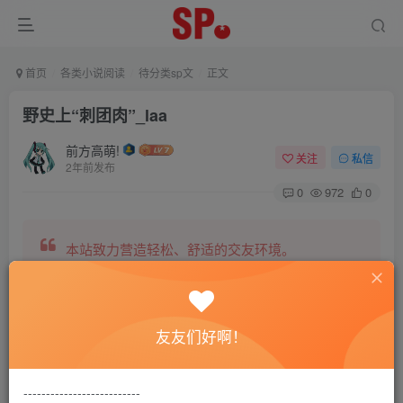
首页
各类小说阅读
待分类sp文
正文
野史上“刺团肉”_laa
前方高萌!
关注
私信
2年前发布
0
972
0
本站致力营造轻松、舒适的交友环境。
另有小说阅读站点，网罗包括训诫文、腐文在内的
友友们好啊！
全网书源。
--------------------------