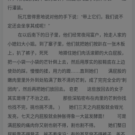
行灌装。
阮兀曾得意地说对他的手下说：“带上它们，我们说不
定还会坐享其成呢！”
在以后南下的日子里，他们经常夜闯富户，抢走人家的
小媳妇大小姐。到了塞子里，他们就把她们按趴在一张木板
上，扒了裤子，死死 地摁住她们肉活滚颤的大白屁股，
把一小袋一小袋的芒针倒上去，然后用厚实的胶鞋底在上边
使劲的踩，慢慢的揉，用力的蹬……直到她们 满屁股的
嫩肉里里外外到处陷满了数不清的芒刺，成了完完全全的“刺
团肉”，然后再把她们放回去。 皂吏 这些放回去的女子
其实是得了不治之症。 那些深陷密布在肉里的芒刺你找
也找不完，挑也挑不清。 ) 她们三天之内屁股就会锃光
发亮，七天之内屁股就会肿胀得象一大盆发酵面！ 可是
满屁股的痛肉你又剜也剜不得，割也割不得。 她们整日
屁股靠不得凳子，挨不着床沿；有的甚至穿不得裤子，盖不