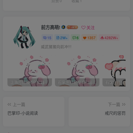
匀称，但她们都有一个共同的特点就是款腰丰臀。她们双双
点赞
0
收藏
1
走在一起时，一前一 后，两个大屁股同时扭动，甚是惹
眼，于是宫里给她们俩起了绰号叫“双肥”。
上堂的那一天，他们二话没问就先当着惠贵妃的面，把
前方高萌!
关注
个晴儿按在刑凳上，扒了裤子，露出滚动肉颤的大白屁股，
15
2W+
6
1357
4282W+
然后用两根朱漆大板
威武猪猪向前冲!!!
狠命地抽打，直打得晴儿屁股上的两大团峦肉凹凸起
伏，活蹦乱颤，接着就是皮开肉裂，血丝飞溅，最后是肤肌
翻卷，淋烂不堪，把个晴儿疼 得娇鸣如嘶，汗如雨
下…… 一旁端坐着的惠贵妃看得心里骨肉酥酥，也为晴
上海打屁股 SP 实践
石家庄打屁股 SP 纯实践
儿感到万分痛心——虽说晴儿在地位上与她有卑尊之分，但
她们却相处的情同姐妹，就
上一篇
下一篇
连沐浴这样的事情她俩都会同登在一个木桶里，还相互
巴掌印-小说阅读
戒尺的惩罚
戏虐。惠贵妃就喜欢掐弄晴儿的那张屁股，说它不但大而
圆，而且又光又滑，肉紧肉实 X