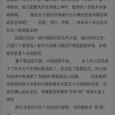
得被衣，就只能整天趴在床榻上呻吟，惹得多少邻里乡亲争
相观看。 那些女子原先好端端大白大嫩的屁股到最后倒
底会怎样呢？ 化脓，溃烂，坏死……除非多少年以后又
长出个新屁股出来！
阮匪们的这一损行使他们的名声大显，他们所到之处，
方圆几十里有钱人家的大姑娘小媳妇吓得屁股直哆嗦，拼命
催促家里人主动跑到
塞子里送金交银，以保屁股平安。 多少年以后官府
下了好大力气才把阮匪消除了，还活捉了匪首阮兀，并从他
的供述中弄清楚了“刺团肉”倒底是怎么回事。 后来官府
也想用这种方法来对付那些罪名大而又十分顽固的女犯，可
是石嘴山远在关外，到哪里去弄那些“芒刺”呢？再说大堂上
用这
种方法来对付女人的白肉大屁股，也的确有点 “阴 招”
了。