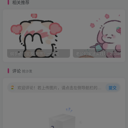
的，掐也掐不动；而晴儿每每被她弄羞弄疼了，也会在
相关推荐
她的屁股上扭上一把，把个惠贵妃疼得“咯咯”直笑。晴儿这
时候就会说：“说我的屁
股大，经得住掐，那娘娘的屁股就该更经得住掐了，娘
娘您难道不曾照过镜子瞧过自己的屁股吗？我估计要有我的
两个大呢！而且肉还特别的
白特别的嫩，我估计每次皇上老爷子不枕着您的大屁股
纲手被打屁股(附图)_一条荒
老公的家法实践啦_25346476
怕是睡不着觉呢”晴儿每每说到这话，惠贵妃的脸上就会一片
泛红…… /
评论
抢沙发
现在转眼之间晴儿的屁股已面目全非，她的屁股又有谁
能来保护呢？
欢迎评论！若上传图片，请点击左侧导航栏的图床工具，获取图片链接。
提交
果不其然，当惠贵妃的那张屁股公然呈现出来的时候，
堂上所有的人都目瞪口呆了—— 这张屁股太白太大太嫩
了！
然而惠贵妃却是铁定了心思要把这张屁股给“牺牲”了出