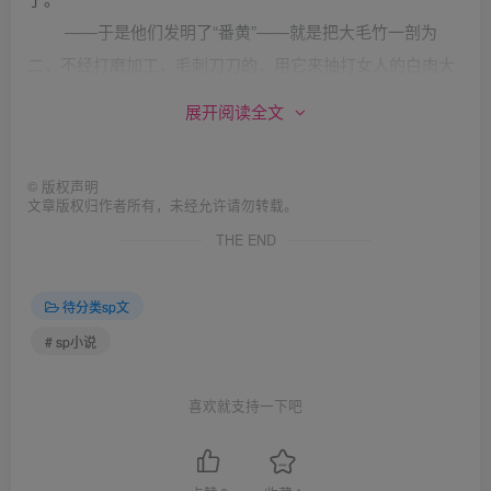
——于是他们发明了“番黄”——就是把大毛竹一剖为
二，不经打磨加工，毛刺刀刀的，用它来抽打女人的白肉大
屁股，会有许多竹刺
展开阅读全文
留在肉里，这样既不失官府大堂的威慑力，又有利于女
犯刑后醒悔悟过。 ~
©
版权声明
这里不得不提到历史上一个著名的案例。
文章版权归作者所有，未经允许请勿转载。
明朝年间，恵贵妃因年轻漂亮而深得皇上的宠幸，皇后
THE END
万贞儿嫉恨在心。不久惠贵妃和皇后又双双卷入党羽派别之
争，惠贵妃虽伙 同后宫总管李全德，大理寺沈考设计将
待分类sp文
其陷害，以“谋害皇上”罪将其打入天牢。同时与惠贵妃一起
# sp小说
被关押的还有她的贴身宫女晴儿。 皇后暗中指使大理寺
沈考和刑部胡庸海对其惠贵妃和宫女晴儿大动酷刑，迫使其
喜欢就支持一下吧
承认谋害皇上的罪名。
惠贵妃容貌娇好，身材高挑，宫女晴儿俊俏美丽，体态