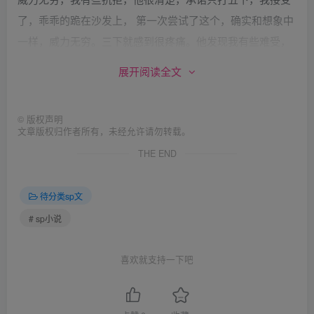
了，乖乖的跪在沙发上， 第一次尝试了这个，确实和想象中
一样，威力无穷。三下就感到很疼痛。他发现我有些难受，
警告我，如果不好好学英语，以后就用这个对付我。怕怕。
展开阅读全文
我乖乖的又趴在床上，他拿出竹板，在我PP上打了几下，
©
版权声明
算是热身吧，之后很严肃的问我，你自己说， 打几下，我诺
文章版权归作者所有，未经允许请勿转载。
诺的说 70，他一口同意，接着就是一顿噼里啪啦，有几下我
THE END
都感觉那种疼痛足够造成淤青，说实话真的很难忍，我好像
失控了，一直在说，我发誓，一定会好好学英语，我发誓，
待分类sp文
他轻点。。70下，我也不知道怎么熬过来的，他一把把我拉
# sp小说
起来，让我跪在床上，面对墙壁，要我很严肃的发誓，为了
我的PP,我发誓了，会努力学英语，会做个好女儿等等，不
喜欢就支持一下吧
然。不然就劈死。。。。daddy。，嗯，我承认我是故意捣
乱，也算是故意讨打了，果不其然，只见他抄起hairbrush就