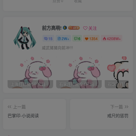
是一顿狂轰滥炸，痛的我都不想开玩笑了，之后我很严肃很
点赞
0
收藏
真诚的发了誓，我也是真的希望自己能在他的督促下不断的
完善自己。
前方高萌!
关注
我看他满身大汗，拿出纸巾帮他擦擦，心里下定决心，为了
15
2W+
6
1354
4208W+
让他省点力气，我就不反抗了哈，我这样关心主的小被真是
威武猪猪向前冲!!!
打着灯笼都难找，（鼓掌，撒花），我坐在他膝盖上，他一
边揉着我PP一边和我说，如果英语不好，今后找工作是件很
头疼的事情，如果想要高薪，英语还是必要的，这点我很同
意。所以挨打也是我心甘情愿的。他也举自己例子，原来他
上海打屁股 SP 实践
石家庄打屁股 SP 纯实践
也是来中国以后才学习英语的，现在英语和中文都那么棒，
他就是我的榜样，我的老师，我崇拜的人呢！
上一篇
下一篇
巴掌印-小说阅读
戒尺的惩罚
气氛越来越轻松，daddy也越来越温柔，致使我很自然的说
了一个P字，对于这个字，我个人觉得不是很粗鲁的话，但