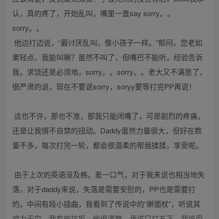
认，真的疼了，开始乱叫，嘴里一直say sorry。。
sorry。。
他边打边说，“最讨厌乱叫，像小孩子一样。”郁闷，您老如
果轻点，我能叫嘛？虽然不叫了，但嘴巴不能听，经验告诉
我，求饶还是必须地，sorry。。sorry。。老大又不满意了，
很严肃的说，现在不要说sorry，soryy要等打完PP再说！
这也不许，那也不准，那我只能闭嘴了，可是剧烈的疼痛，
还是让我情不自禁的扭动。Daddy虽然力量很大，但好在数
量不多，每次打完一轮，都会很温柔的帮我揉揉，享受呢。
由于上次的英语没及格，差一口气，对于我来说也相当地失
落，对于daddy来说，失落是需要安慰的，PP也是需要打
的。中间有段小插曲，我看到了传说中的“擀面杖”，听说其
威力无穷，我有些抗拒，他很清楚，承诺只打五下，我接受