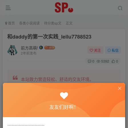
首页
各类小说阅读
待分类sp文
正文
和daddy的第一次实践_leilu7788523
前方高萌!
关注
私信
2年前发布
0
5392
0
本站致力营造轻松、舒适的交友环境。
另有小说阅读站点，网罗包括训诫文、腐文在内的
友友们好啊！
全网书源。
--------------------------