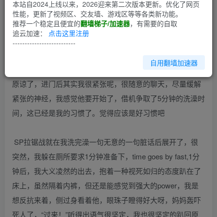
第1回
本站自2024上线以来，2026迎来第二次版本更新。优化了网页
性能，更新了视频区、交友墙、游戏区等等各类新功能。
推荐一个稳定且便宜的
翻墙梯子/加速器
，有需要的自取
认识daddy也有两个月，通过几次的见面聊天，彼此都觉得
追云加速：
点击这里注册
可以实践一次，虽然我一拖再拖，但这天还是到来了。。
--------------------------
自用翻墙加速器
那天还是迟到了，虽然不是有意的，但daddy还是很温柔的
原谅了，进门后其实我很紧张呢，很随意的聊天，尽量缓解
紧张的神经，我感觉他要开始了，借机争取了5分钟的洗澡时
间，这已经是我的习惯了。觉得应该是好习惯吧
SP拉锯战就在我洗完澡一句无意的一句脏话后展开了，很
突然，我躲在厕所要求1分钟准备下，time goes by fast,1分
钟后，我大义凌然的出去，抱着一种视死如归的态度趴在了
床上，虽然隔着内裤，但还是能感觉到强大的power，我是
想反抗来着，侧过身看着他，眼珠子瞪得好大呀，妈妈轰吓
死人了，“过来！”听得出语气很坚定，我也很坚定的趴回原