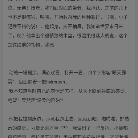
位，无奈！接着，我们面对面的坐着，我承认，之前的几下
也不是很痛啦，嘿嘿，开始数落我的种种罪行，（嗯，小子
记性不错的说），他起身，拉开抽屉，我知道世界末日来
了，咦？他拿出个很精致的木盒，很温柔很迷人的说，这个
是送给他的礼物，我感
动的一塌糊涂，满心欢喜，打开一看，四个字形容“晴天霹
雳”，里面躺着一把hairbrush，
我不知道当时自己的表情是怎样，从天上跌到谷底的感觉，
绝望！果然是“温柔的陷阱”！
他把我拉到床边，示意我趴上去，趴就趴吧，啪啪啪，好熟
悉的感觉，力量比刚才重了些，我做出了一些反抗，小被都
应该清楚，反抗是无效滴！手被死死的按在背后，5555我承