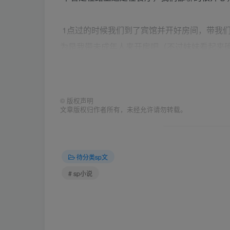
1点过的时候我们到了宾馆并开好房间，带我
为是我带未成年人来开房吧（不过妹妹看起来
房间虽然比较小，不过设施挺不错的，看起来
碰，把整个屋子搜个便才肯罢手。其实我和妹
©
版权声明
文章版权归作者所有，未经允许请勿转载。
连能不能脱了鞋子坐到床上看电视都要问问我
问我，为什么不坐着，到现在我还不知道为什
待分类sp文
我仍然问妹妹以前实践的时候是怎样的，似乎
# sp小说
果。
房间太热了，开了空调还是觉得热，我决定把
灯，只有电视发出的光，一下感觉增加了SP