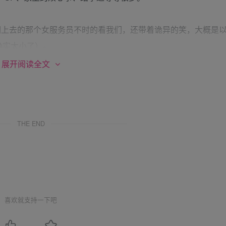
们上去的那个女服务员不时的看我们，还带着诡异的笑，大概是
确实太小了）。
展开阅读全文
也蛮干净的。感觉我们就像在参观新房一样，这里看看，那里碰
妹都很紧张，我们只有靠看电视和聊天来分散注意力。妹妹也是
，花了钱当然要好好享受房间咯。不过我站起来的时候，妹妹多
THE END
么要这样问。
想找个效仿的例子，特别是我不知道怎么开始，不过还是没有结
喜欢就支持一下吧
窗帘拉上.窗帘的隔光效果很好，房间一下变得象晚上一样，没开
的气氛，但是这个时候我还是没有提出实践。我们继续看电视，聊