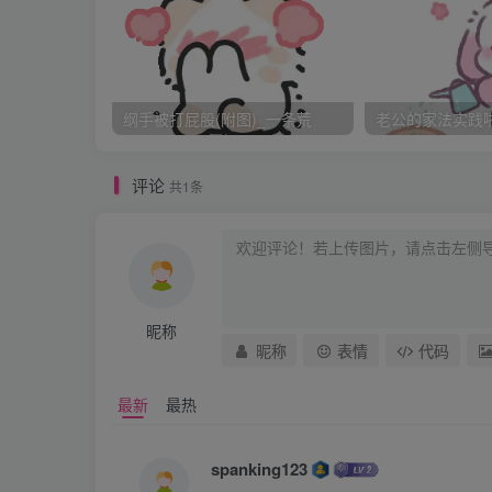
了，叫我停，我也竟然停下来问妹妹叫停的时
打完50下后，搂住妹妹腰的左手已经能感觉到
纲手被打屁股(附图)_一条荒
老公的家法实践啦_
烫了，还看到靠近大腿内测的地方有乌的印子
然后我再找了妹妹的一个错误，又让她的PP吃
评论
共1条
有时候快速的连续打在一边，妹妹开始用它的
她腰下，继续用力的打，有时候用力过重，妹妹
有电视的光线，但能看到两半屁股已经完全通
昵称
打完这50下后，妹妹再次叫停，我稍稍停了
昵称
表情
代码
也没有扭动身体，只是时不时用小手来挡一下
最新
最热
稍稍停了一下后，我用全力继续打起来，因为
spanking123
了衣服，手也不断的挡想护住自己的PP，我