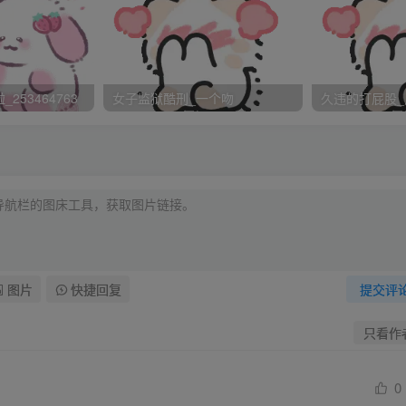
候是不是真的要停。。。
妹妹背上除了很多汗，右手揉揉妹妹的PP已经明显能感觉到有
253464763
女子监狱酷刑_一个吻
久违的打屁股_
，我有点吓到了，以为我把她打成那样了（后来知道似乎不是）
了50下巴掌。这次，我相当用力，有时候分别打在两边的PP上
右手护住她的小PP，这次我不管这么多，左手捉住她的右手按在
会叫出声来，打完50下后，妹妹的身上几乎全部湿了。虽然只
红了。
。不过打了这么久，妹妹既没有大声的喊（后来才知道因为害羞）
图片
快捷回复
提交评
。看来这样的打PG完全不能给妹妹留下刻骨铭心的记忆。
只看作
每一下用力都很大，啪啪的声音在房间里回响，妹妹的汗水打湿
0
有时抓住她的手，有时根本不理会，继续用力的打，妹妹的身体继