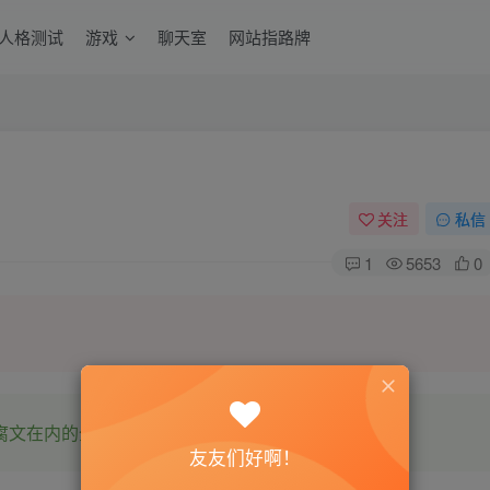
6人格测试
游戏
聊天室
网站指路牌
关注
私信
1
5653
0
腐文在内的全网书源。
友友们好啊！