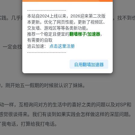
--------------------------
本站自2024上线以来，2026迎来第二次版
实践。几乎是一种放弃的状态了，觉得找得到就实践吧，找不到
本更新。优化了网页性能，更新了视频区、
交友墙、游戏区等等各类新功能。
推荐一个稳定且便宜的
翻墙梯子/加速器
，
有需要的自取
追云加速：
点击这里注册
，一定会找到愿意和我实践的被动。
--------------------------
自用翻墙加速器
物，刚开始五一假期的时候就认识了妹妹。
被动一样，互相询问对方的生活中的喜好之类的问题以及对SP和
，感觉很谈得来。我们有谈到如果实践会怎样做这样的深层问题。
了我电话，打算给我打电话。