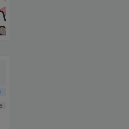
些
点点
妈妈求职记_打女友屁股
。
，
论
者