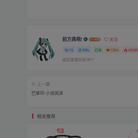
和SP相关或者不相关的事情。最后还是妹妹开口
不过我头脑似乎一片空白，不知道该做什么了
另外我也不知道该不该脱光，妹妹好象也不好
前方高萌!
关注
妹自己脱外裤，等妹妹趴到我腿上后，我再帮
15
2W+
6
1354
4208
威武猪猪向前冲!!!
妹妹把一个枕头放在我腿上，我开始还以为妹
面坐，她趴在我腿上，但是让自己的腿平放在
上一篇
并让我的手能固定她的身体。妹妹的PP看起
巴掌印-小说阅读
昨天晚上本来在家准备了妹妹最近所犯错误的
相关推荐
始回忆，并且尝试的打了两下，用力比较轻。
妹。我虽然也在打她，但明显不知道合适力度
的罪状，准备给她屁股50下，这次我用力打了