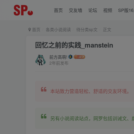
首页
交友墙
论坛
视频
SP版1
首页
各类小说阅读
待分类sp文
正文
回忆之前的实践_manstein
前方高萌!
2年前发布
本站致力营造轻松、舒适的交友环境。
另有小说阅读站点，网罗包括训诫文、