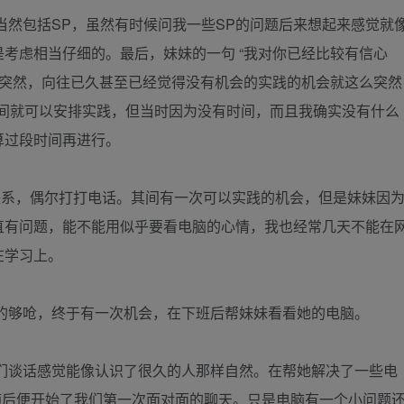
然包括SP，虽然有时候问我一些SP的问题后来想起来感觉就
考虑相当仔细的。最后，妹妹的一句 “我对你已经比较有信心
么突然，向往已久甚至已经觉得没有机会的实践的机会就这么突然
期间就可以安排实践，但当时因为没有时间，而且我确实没有什么
算过段时间再进行。
联系，偶尔打打电话。其间有一次可以实践的机会，但是妹妹因
直有问题，能不能用似乎要看电脑的心情，我也经常几天不能在
在学习上。
的够呛，终于有一次机会，在下班后帮妹妹看看她的电脑。
们谈话感觉能像认识了很久的人那样自然。在帮她解决了一些电
，随后便开始了我们第一次面对面的聊天。只是电脑有一个小问题