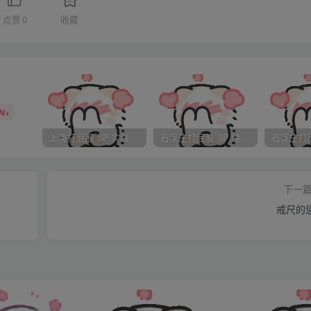
了 “你打算什么时候实践啊？”“好，那就现在实践。”我回答。
点赞
0
收藏
。我在床边坐好，该脱裤裤了，我确实不好意思脱妹妹的裤裤，
意思在哥哥面前自己脱，我们的脸都红了。最后我们达成协议，
她把小裤裤拉下来。
W+
上海打屁股 SP 实践
石家庄打屁股 SP 纯实践
妹会趴在我腿上，她自己的腿自然的垂下，结果妹妹让我往床里
床上，象趴在床上SP一样，我的腿和枕头只是让她的屁股翘高，
下一
来很不错，皮肤好，而且肉很结实。
戒尺的
清单，但是当妹妹趴到我腿上的时候，就一下子全部忘了。我开
找到了一两条罪状说出来，妹妹居然反驳，没经验的我只好顺着
和速度。感觉妹妹竟然在哪偷偷的笑。后来终于找到了点没法辩
上去，并且有时很快的只打在一边PP上，妹妹似乎也有点感觉