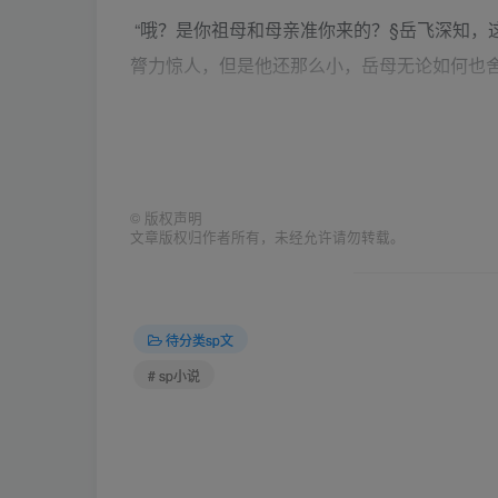
“哦？是你祖母和母亲准你来的？§岳飞深知，
膂力惊人，但是他还那么小，岳母无论如何也
“这…..是的…§说完这句，云觉得自己的脸“
谎话，父母和奶奶一直教训他不得口出谎言的
©
版权声明
文章版权归作者所有，未经允许请勿转载。
奶奶和母亲自然不准他来的，几日前听到消息
年纪太小，连朝廷征兵的年龄底线都远远不够
祸来还自身难保。
待分类sp文
# sp小说
要在以前，岳云一定会辩解一番，说什么有志
早就了如指掌倒背如流之类，可是当天他只是
几句让奶奶放松警惕的好。