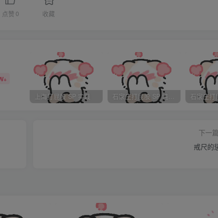
看看。§岳飞正言问到。
点赞
0
收藏
§感觉到父亲的严厉语气，云更加惊慌，他不怕战火，不怕敌人，
说得结结巴巴。
W+
上海打屁股 SP 实践
石家庄打屁股 SP 纯实践
已经可以看到父亲的虎头战靴，他慢慢的抬起头来，就在刚才，
下一
发冷，一触及父亲的目光，就立刻惊慌的要低下头去。
戒尺的
重的耳光！这记耳光势大力沉，那声音足已震动帐内一切人和物
星，唇齿间扩散着血的腥甜味道，左颊热辣辣的肿了起来。
，云用手撑着地爬起来跪回原来的地方，一连几日奔波的劳顿，