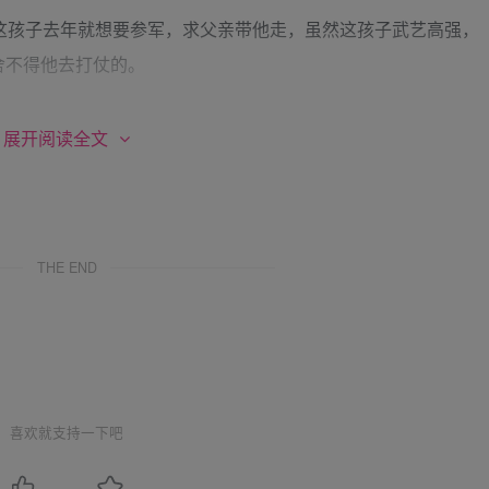
这孩子去年就想要参军，求父亲带他走，虽然这孩子武艺高强，
舍不得他去打仗的。
腾§的一下就红了，把头低得更低。他也不知道自己怎么就开口说了
展开阅读全文
。
，他就跃跃欲试的向奶奶说要来帮父亲作战，奶奶脸一沉，说他
THE END
，学艺又不精，什么规矩也不懂，去了给你爹爹添麻烦不说，惹
不在年高，他已经可以和张宪大哥打个平手，父亲制定的军法他
吐吐舌头，什么也没说，因为他已经打定主意要开溜，自然是少
喜欢就支持一下吧