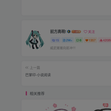
“既然是你祖母准你来的，必有修书，拿来与我
“这…….云儿来得匆忙，祖母未及修书……..
一直畏惧父亲的威严，心慌意乱的编出谎言，
前方高萌!
关注
15
2W+
6
1357
4208
“岳云，抬起头来，看着我的眼睛。§
威武猪猪向前冲!!!
不知觉见父亲已经走到自己跟前，云低着头，
上一篇
他还那么渴望见到父亲，可是现在却怕得手指
巴掌印-小说阅读
可是他还没来得及低头，父亲就给了他一记重
相关推荐
品，云被打得跌出三尺开外，眼前冒起一阵金
如果换了别的孩子，只怕这一下就会被打昏了