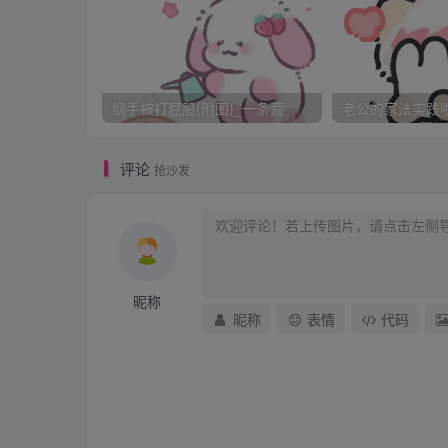
此刻没有心情的支持，一股脑的在他体内滋扰
听见父亲愤怒的斥责声：
纲手被打屁股(附图)_一条荒
老公的家法实践啦_
“你这不孝的小奴才！祖母如此疼爱于你，今
日我是怎么教训你的？！§岳飞越说越怒，向身
评论
抢沙发
“去，传军棍来！§
“大帅，现在正是用人之际，请大帅开恩让云儿
昵称
“大帅！云儿一路奔波，再加责打恐怕有伤身体
昵称
表情
代码
此时在帐中只有两人，是张宪和汤怀，张宪是
情，两人见元帅动了大怒，忙跪下为云求情。