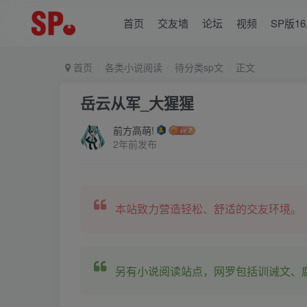
首页
交友墙
论坛
视频
SP版1
首页
各类小说阅读
待分类sp文
正文
岳云从军_大猩猩
前方高萌!
2年前发布
本站致力营造轻松、舒适的交友环境。
另有小说阅读站点，网罗包括训诫文、