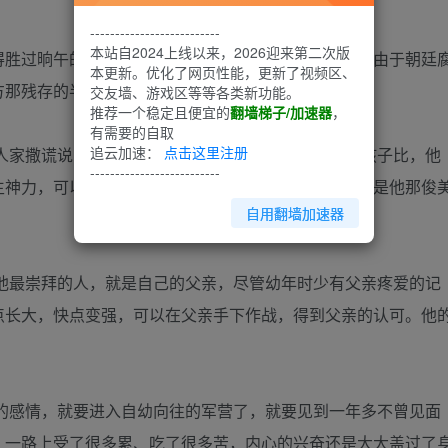
--------------------------
本站自2024上线以来，2026迎来第二次版
得胜过晌午的太阳，他的父亲正在前线与敌人僵持着，由于朝廷
本更新。优化了网页性能，更新了视频区、
方那残存的半壁江山的他，也是几日前才得到消息。
交友墙、游戏区等等各类新功能。
推荐一个稳定且便宜的
翻墙梯子/加速器
，
有需要的自取
追云加速：
点击这里注册
人家撒谎说自己十六岁，人家恐怕也会相信，和同龄孩子比，他
--------------------------
生神力，可以用最重的武器，连大人们都自愧不如。只是他那俊
自用翻墙加速器
他最崇拜的人，就是自己的父亲，尽管幼年时少有父亲疼爱的记
点长大，快点变强，可以在父亲手下作战，得到父亲的认可。他
的感情，就要进入自幼向往的军营了，就要见到一年多不曾见面
，一路上受了很多累、吃了很多苦，内心的兴奋还是大大盖过了