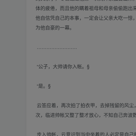
体的疲倦，而且他的瞒着祖母和母亲偷偷跑出
他自信凭自己的本事，一定会让父亲大吃一惊
为他自豪的一幕。
…………………….
“公子，大帅请你入帐。§
“是。§
云答应着，再次拍了拍衣甲，去掉残留的风尘
次，临进帅帐又整了整才放心，不知自己奔波
步入帅帐，云意识到当中坐着的人必定是自己