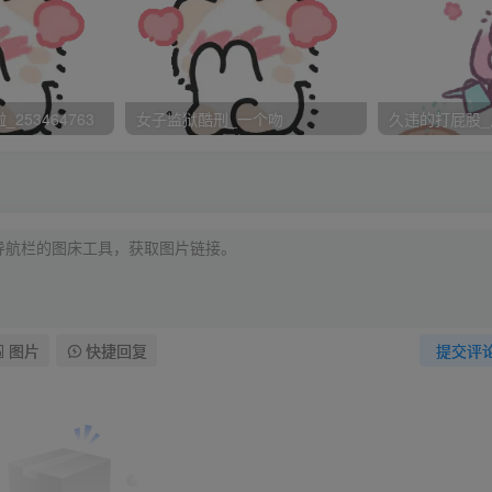
，他倔强的想跪得直一点稳一点，身体却不争气的开始打晃……
253464763
女子监狱酷刑_一个吻
久违的打屁股_
日若准你投军，怎会不修书与我交待一番？！你竟敢如此欺瞒，平
边的军士道：
戴罪立功！§
啊！§
图片
快捷回复
提交评
岳飞的心腹猛将，汤怀则是岳飞的结拜弟兄，本来正在商讨军