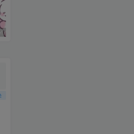
他
点点
妈妈求职记_打女友屁股
论