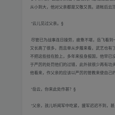
从小到大，他对父亲都是又敬又畏。进帐后云
“云儿见过父亲。§
尽管已为战事连日操劳，疲惫不堪，岳飞看到
又长高了很多，而且单从步履来看，武艺也有
不把这些挂在脸上，多年来投身报国，他早已
于严厉的处罚他们的过错，此外就很少再有功
他看来，作父亲的应该以严厉的管教来使自己
“岳云，你来此处作甚？§
“父亲，孩儿听闻军中吃紧，援军迟迟不到，甚