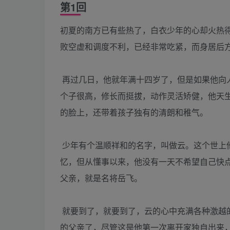
第1回
初夏的南方已有些热了，白衣少年的心却火热
败空虚和调度不利，已经非常吃紧，而身居后
再过几日，他就年满十四岁了，但是如果他向
个子很高，修长而挺拔，动作灵活矫健，他天
的脸上，还带着孩子独有的清朗和稚气。
少年有个温顺祥和的名字，叫做云。这个世上
忆，但从懂事以来，他没有一天不希望自己快
父亲，就是名将岳飞。
就要到了，就要到了，云的心中充满各种激越
的父亲了，尽管这是他第一次离开家独自出来