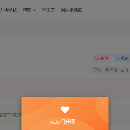
6人格测试
游戏
聊天室
网站指路牌
关注
私信
0
778
0
腐文在内的全网书源。
友友们好啊！