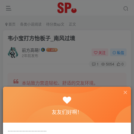
首页
各类小说阅读
待分类sp文
正文
韦小宝打方怡板子_南风过境
前方高萌!
关注
私信
2年前发布
1
5054
0
本站致力营造轻松、舒适的交友环境。
另有小说阅读站点，网罗包括训诫文、腐文在内的
友友们好啊！
全网书源。
--------------------------