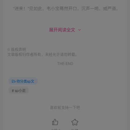
“进来！”见如此，韦小宝蓦然开口，沉声一喝，威严道。
吱呀一声，卧房的门轻轻开启时，方怡带着一丝忐忑，脸
展开阅读全文
儿有些红晕，迈着小碎步，走了进来，低着头，不说话，似
有些紧张。
©
版权声明
文章版权归作者所有，未经允许请勿转载。
今日的方怡，穿着一身黑色长裙，比较紧身，将那妖娆火
THE END
爆的身材，展露无疑，她本就是大美人，前凸后翘，姿容绝
丽，眉宇间透出一股英气，为她更添一分魅力。韦小宝看到
待分类sp文
她低着头，双手背在后面，脸上露出一股纠结，似紧张，又
# sp小说
好像不知如何开口一般。
喜欢就支持一下吧
“既然来了，那也别闷着了，说说吧？想好了没？”眼见方
怡沉默的样子，韦小宝颇为无语，只好冷声开口，打破了此