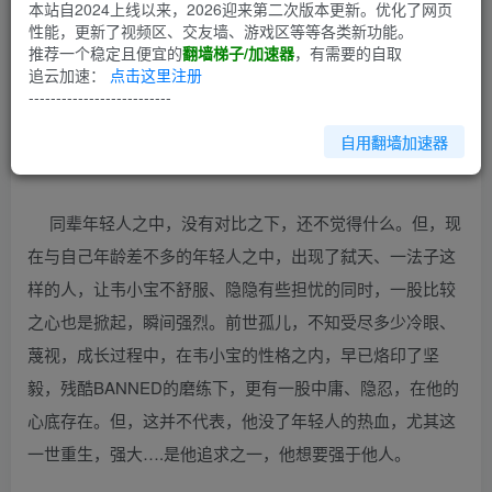
第1回
本站自2024上线以来，2026迎来第二次版本更新。优化了网页
性能，更新了视频区、交友墙、游戏区等等各类新功能。
推荐一个稳定且便宜的
翻墙梯子/加速器
，有需要的自取
扬州城钦差府邸，卧房之内，韦小宝打坐了一会儿，发现自
追云加速：
点击这里注册
己后天八重巅峰的内功愈发稳固了起来。[燃^文^书库][www].
--------------------------
[774][buy].[com]不过，这一点儿没什么值得骄傲的，弑天、
自用翻墙加速器
一法子先后出现，让韦小宝这里，感到了压力。
同辈年轻人之中，没有对比之下，还不觉得什么。但，现
在与自己年龄差不多的年轻人之中，出现了弑天、一法子这
样的人，让韦小宝不舒服、隐隐有些担忧的同时，一股比较
之心也是掀起，瞬间强烈。前世孤儿，不知受尽多少冷眼、
蔑视，成长过程中，在韦小宝的性格之内，早已烙印了坚
毅，残酷BANNED的磨练下，更有一股中庸、隐忍，在他的
心底存在。但，这并不代表，他没了年轻人的热血，尤其这
一世重生，强大….是他追求之一，他想要强于他人。