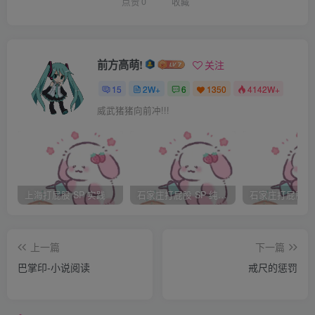
间沉默。
点赞
0
收藏
“我、小宝！我不该骗你进入神龙岛的，我给你认错好
吗？对不起！”方怡闻言，这才轻轻抬起头来，美眸眨了眨，
前方高萌!
关注
正视韦小宝说道。眼看韦小宝没有开口，只是平静的望着自
15
2W+
6
1350
4142W+
己，她有些无奈了起来。美眸一闪，银牙一咬，用豁出去的
威武猪猪向前冲!!!
语气，道：“这些天你骂也骂够了，我也知道自己不对，你若
觉得只是道歉还不够，那就打我一顿好了，反正这次是我的
错，打完气消了，我们就和好，好么？”
上海打屁股 SP 实践
石家庄打屁股 SP 纯实践
说到这里，方怡的脸颊上，也是浮现一缕红晕，煞是迷
人。
上一篇
下一篇
巴掌印-小说阅读
戒尺的惩罚
“既然如此，那还不拿来，藏什么？”韦小宝开口说道。