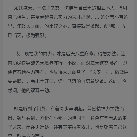
尤其弑天、一法子之类，仿佛与自己年龄相差不大，却和
自己相当，甚至超越自己实力的天才出现，….这让韦小宝这
里，年轻人之间，的比较之心，直接就是掀起，酝酿时，早
已滔天，极为强烈。
“哎！现在我的内力，才是后天八重巅峰，得想办法，让
内功尽快突破先天境界才行，不然，面对弑天这类强者，即
便有着精神力存在，也显得太过弱势了。”长叹一声，微微摇
头感慨时，韦小宝开口，语气低沉的自语着说道。这时，突
然间，他的双耳一动。
却是听到了门外，有着脚步声响起，蓦然精神力扩散而
出，顿时看到，方怡在小郡主的陪同下，脸色有些忐忑的走
了过来，而在更远处，还有苏荃拉着双儿，也是朝着自己这
里，卧房方向而来。