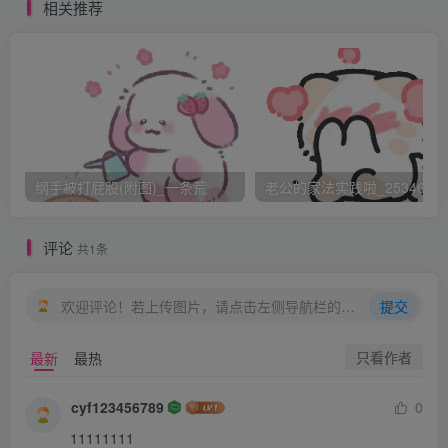
方怡娇躯一震，似有些苦涩一般，来之前，她还希望，自
相关推荐
己认错态度好一些，说不定韦小宝一心软，便能饶了自己。
可是，如今情况显然不是，没办法，无奈之下，方怡将双手
从背后抽了出来。
只见她的手上，握着一个板子，类似戒尺一般，并不是太
厚，半个手臂般长短，三指宽左右，看起来好似威力不小的
纲手被打屁股(附图)_一条荒
老公的家法实践啦_25346476
样子。方怡将这块板子递出，被韦小宝给接过拿在手里时，
她害怕的抖了抖。
评论
共1条
“小宝，你打我吧！”方怡咬咬红唇，伸出两只白嫩的小
欢迎评论！若上传图片，请点击左侧导航栏的图床工具，获取图片链接。
提交
手。
只看作者
最新
最热
想象着板子打在掌心的疼痛，方怡吓得闭目，好看的睫毛
cyf123456789
0
一阵颤动。可是，让方怡奇怪的是，板子并没有落在自己手
11111111