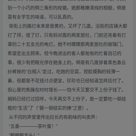
别一个小巧的倒三角形的校徽。她那稚嫩清纯的相貌，倒是
蛮有女学生的味道，可以乱真的。
背街上的路灯本来是昏黄的，又坏了几盏。沿街的店铺大都
打了烊，熄了灯，只有斜对面的两家旅社，门前还亮着有灯
罩的二十五支光的电灯。她不时瞟瞟那两家旅社的玻璃门，
希望走出主顾来。但今晚进出的客人都匆匆的忙着自已的
事，很少有把眼光停在她身上的。倒是有几拨穿着黑色香云
纱裤褂的“白相人”走过，吃她的豆腐，捏脸摸胸的轻薄一
番，但都是不花钱讨点便宜，珍珍也已经知道怎样应付了。
但心里的焦躁在时时增长——怕今天又要交不上份子钱了。
姆妈已经打过招呼，今天再交不上份子，是一定要吃一顿结
棍的“生活”了（“捱一顿结实的揍”之意）。
从不同的弄堂里传出拉长的有韵味的叫卖声：
“五香————茶叶蛋！”
“鸭膀鸭舌头！”