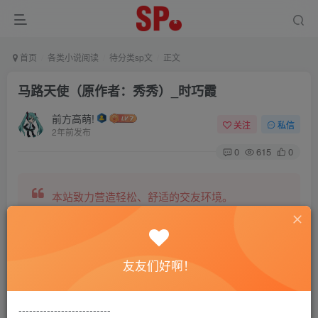
首页
各类小说阅读
待分类sp文
正文
马路天使（原作者：秀秀）_时巧霞
前方高萌!
关注
私信
2年前发布
0
615
0
本站致力营造轻松、舒适的交友环境。
另有小说阅读站点，网罗包括训诫文、腐文在内的
友友们好啊！
全网书源。
--------------------------