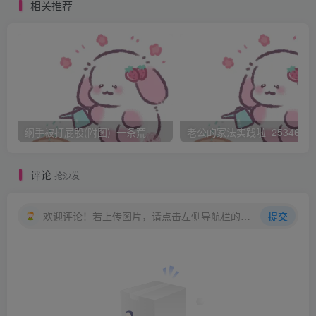
男子却觉得十分得趣，最后一泻如注！
相关推荐
完事之后，珍珍匆忙穿衣、穿鞋，要赶回家去。那男子却只
给了她十五元钱。说这是对她假扮中学生的处罚，不服的话
就送巡捕房治罪。珍珍哪里敢争辩，拿了钱就走。在走廊里
遇到阿发，按规矩给了他两块钱的介绍费。还再三叮嘱下次
再多介绍客人。
珍珍快步跑出旅社，夜风吹着她出了汗的光臂和赤。裸的小
纲手被打屁股(附图)_一条荒
老公的家法实践啦_25346476
腿，不觉打了几个寒噤。这时海关的钟打十二点了。巡夜的
巡捕大皮靴卡卡走过来，珍珍看着他手上的警棍，又打了好
评论
抢沙发
几个寒噤。好在巡捕似乎没有要抓她的意思，只是瞟了她一
眼说：“过了半夜啦，知道吗？”她赶忙从怀里掏出五块钱，
欢迎评论！若上传图片，请点击左侧导航栏的图床工具，获取图片链接。
提交
塞到巡捕手里，点头哈腰地连声认错，道歉：“下次不敢了，
饶我这一回吧！恩典恩典！行善积德！”见他没有阻拦，就扭
头甩开白跑鞋飞跑起来。
珍珍跑回自已住的弄堂里，从后门进了姆妈家。过了天井，