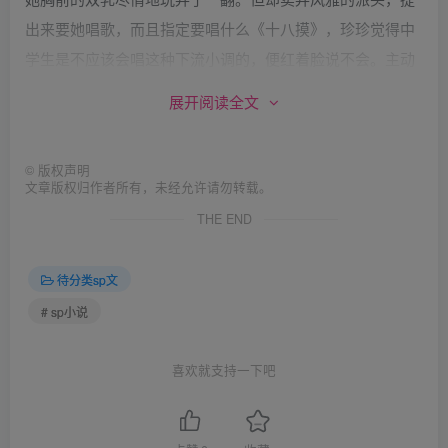
出来要她唱歌，而且指定要唱什么《十八摸》，珍珍觉得中
学生是不应该会唱这种下流小调的，便红着脸说不会。主动
唱了个流行电影歌曲《渔光曲》，还陪他边唱边跳起了华尔
展开阅读全文
滋。
云儿飘在空中，
©
版权声明
鱼儿藏在水中，
文章版权归作者所有，未经允许请勿转载。
早晨太阳里晒鱼网，
THE END
迎面吹过来大海风。
……
待分类sp文
西服男子倒跳得也不错，动作轻柔，节奏感很强。但一曲终
# sp小说
了，他搂着珍珍轻轻问道：“How old are you?(英语：你多
大岁数？)” 珍珍反应不过来，不知怎样应对。怔怔地望着
喜欢就支持一下吧
他。他突然暴怒，抽了珍珍几个大嘴巴。说：“骗人精！什么
女学生？！最简单的英文都不懂，还装不装了？！”逼着珍珍