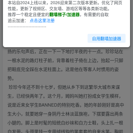
第1回
本站自2024上线以来，2026迎来第二次版本更新。优化了网页
性能，更新了视频区、交友墙、游戏区等等各类新功能。
推荐一个稳定且便宜的
翻墙梯子/加速器
，有需要的自取
遐想明星： 李冰冰
追云加速：
点击这里注册
--------------------------
自用翻墙加速器
这是一条在林森中路背后的小街。可以听得见海关的钟在悠
扬的乐句声后，正在一下一下地打半夜的十一点。珍珍站在
一根水泥的路灯柱子前，背靠着柱子倚在上边，抬起一只脚
把鞋底完全踩在水泥柱面上。这是他在等客人时惯用的姿
势。
珍珍今年还不到十七岁，但她从乡下到这繁华大城市来谋
生，已经快两年了。这个月，姆妈叫她打扮成女学生模样，
说是近来女学生BANNED的特别吃香。她的年龄刚好是高中
生大小，就要她穿一身阴丹士林淡蓝旗袍，下摆要露出两条
小腿的。脚上是时髦的短统白纱袜和白力士鞋，头上扎一根
白发带。头颈里挂一支用绒线钩的笔套套的自来水笔。胸前