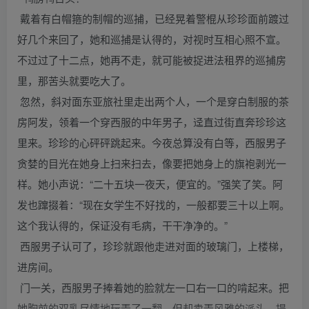
戴着有白帽箍的制帽的巡捕，已经晃着警棍从珍珍面前踱过
好几个来回了，她和巡捕是认得的，对视时互相心照不宣。
不过过了十二点，她再不走，就可能被捉进法租界的巡捕房
里，那苦头就要吃大了。
忽然，斜对面东亚旅社里走出两个人，一个是穿白制服的茶
房阿发，领着一个穿西服的中年男子，迳直过街直奔珍珍这
里来。珍珍的心砰砰跳起来。今夜总算没有白等，西服男子
贪婪的目光在她身上扫来扫去，像要把她身上的旗袍剥光一
样。她小声说：“二十五块一夜天，便宜的。”强笑了笑。阿
发也蹿掇着：“现在女学生不好找的，一般都要三十以上啊。
这个我认得的，保证没有毛病，干干净净的。”
西服男子认可了，珍珍就跟他走进对面的玻璃门，上楼梯，
进房间。
门一关，西服男子捧着她的脸就左一口右一口的啃起来。把
她胸前的双乳尽情地玩弄了一翻。但却卖弄风雅的派头，提