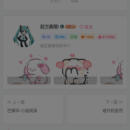
老实承认是乡下姑娘，没有文化的窑姐。最后还是要她一边
点赞
0
收藏
脱衣，一边唱《十八模》。珍珍无奈，只好唱：
“……伸手摸姐面边丝，乌云飞了半天边。伸手摸姐脑前
边，天庭饱满兮瘾人……“
前方高萌!
关注
一直唱到身上脱得一丝不挂了，接着又唱：
15
2W+
6
1349
4115W+
“伸手摸妹屁股边，好似扬扬大白绵。伸手摸姐大腿儿，好
威武猪猪向前冲!!!
相冬瓜白丝丝，伸手摸姐白膝湾，好相犁牛挽泥尘。 伸手摸
姐小腿儿，勿得拨来勿得开。伸手摸姐小足儿，小足细细上
兄肩。”
随着小曲，珍珍摆出了把两只小脚搭上男子双肩的姿势，任
上海打屁股 SP 实践
石家庄打屁股 SP 纯实践
由他恣意摆布。
“遍身上下尽摸了 丢了两面摸对中 …………身中生得白如
上一篇
下一篇
玉……两面又栽杨柳树 ，当中走马又行舟，两面拨开小路
巴掌印-小说阅读
戒尺的惩罚
中，当中堪塔菜瓜棚……”
唱到最后，珍珍声若游丝，呜呜咽咽，但不敢停下来。那个