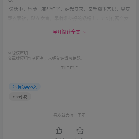
说话中，她脸儿有些红了，站起身来，亲手褪下宫裙，只穿
亵衣亵裤，趴在女官，早就准备好的矮榻上，立刻有两个女
官上前，按住手脚，突然，身后一凉，却是亵裤褪下了。
展开阅读全文
霎时间，艳妃苏妲己，那浑圆，挺翘，白玉无瑕的美臀，还
有修长笔直的大腿，就完全裸露，展现在了空气中。
©
版权声明
“啪！”板子还没开打，后臀先挨了一巴掌，接着，那宣读王
文章版权归作者所有，未经允许请勿转载。
诏的女官，粗糙的大手，在屁股上，抓了一把，嘲讽的笑
THE END
道：“不愧是艳妃，柳腰纤细，屁股蛋也着实够肥，如此一双
屁股，简直是尤物，在我大商后宫之中，要么呼风唤雨，要
待分类sp文
么，呵，便是众矢之的。不过，王诏难违，今日，一板也不
# sp小说
能饶。”
“臣妾犯错，不敢求饶，请姑姑重责。”苏妲己弱声说。
喜欢就支持一下吧
“嗯，既然撅好了，那就开打，一百板子，重打，王上可说
了，定要艳妃的屁股蛋，记得宫规厉害。”那姑姑下令。