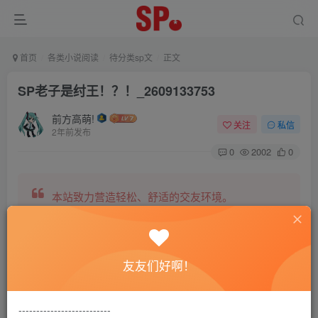
首页
各类小说阅读
待分类sp文
正文
SP老子是纣王！？！_2609133753
前方高萌!
关注
私信
2年前发布
0
2002
0
本站致力营造轻松、舒适的交友环境。
另有小说阅读站点，网罗包括训诫文、腐文在内的
友友们好啊！
全网书源。
--------------------------