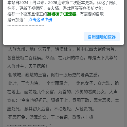
第1回
本站自2024上线以来，2026迎来第二次版本更新。优化了网页
性能，更新了视频区、交友墙、游戏区等等各类新功能。
推荐一个稳定且便宜的
翻墙梯子/加速器
，有需要的自取
SP老子是纣王！？！
追云加速：
点击这里注册
~~~~~~~~~~~~~~~~~~~~~~~~~~~~~~~~~~~~~~~~~~~~
--------------------------
~~~~~~~~~~~~~~~~~~~~~~~~~~~~~~~~~~~~~~~~~。
自用翻墙加速器
第一章 艳妃妲己！？！
人族九州，地广亿万里，诸侯林立，其中以四大诸侯为首，
各自统领二百诸侯。然而，在九州的中心，却是天下共尊的
人族共主，天子居所！
朝歌城，巍峨的王宫，似有一股历史的沧桑之感。
此时，王宫内院，一个华丽寝宫，一绝色女子，穿宫装，跪
在地上，面前是几个女官，为首的，冷笑的看向此女，大声
宣布：“今有艳妃妲己，狐媚王上，意图干政，罪大恶极，本
应处死，念其初入后宫，不动规矩，从轻责罚。
死罪可免，活罪难饶，王上有诏，重责八十板
~~~~~~~~~~~~~~~。”