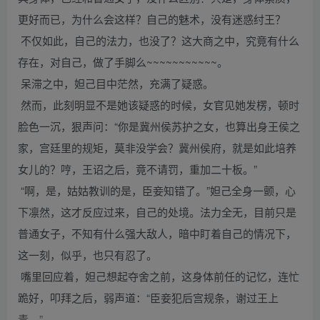
更好而已，为什么会这样？自己的魅术，没有迷惑纣王？
不仅如此，自己的法力，也没了？这大商之中，究竟有什么
存在，对自己，做了手脚么~~~~~~~~~~~。
呆滞之中，妲己目中茫然，充满了疑惑。
然而，此刻明显不是她该疑惑的时候，女官见她发楞，顿时
脸色一沉，狠声问：“你是冀州侯苏护之女，也算出身王侯之
家，宫廷里的规矩，莫非没学会？冀州侯府，就是如此培养
女儿的？哼，王诏之后，竟不请罚，重加二十板。”
“啊，是，姑姑教训的是，臣妾知错了。”妲己全身一颤，心
下凛然，这才反应过来，自己的处境。法力全无，目前只是
普通女子，不知有什么强大敌人，暗中盯着自己的情况下，
这一刻，似乎，也只有忍了。
嘴里回应着，妲己想起夺舍之前，这身体前任的记忆，连忙
跪好，叩拜之后，弱声道：“臣妾犯后宫规条，谢过王上
责。”