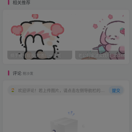
不痛，疼的眼泪直流，光屁股不顾羞耻，左右扭动，并且幅
相关推荐
度越来越大~~~~~~~~~~~~~~。
“啪！”这一板，重重的抽在已经通红的左边屁股蛋。
“六十三！”“王上，臣妾挨了这些板子，光屁股已经通红，肿
了起来，受不住更多责打了，求求王上。。”她惨叫。
“啪！”然而，板子无情，另一边屁股蛋，也挨了一下。
“六十四！”旁边，有女官面无表情，报数之中。
纲手被打屁股(附图)_一条荒
老公的家法实践啦_25346476
“啊呜，王上啊，臣妾再也不敢了，求王上开恩，别再打板
子啦，受不住了~~~~~~。”妲己眼泪直流，大屁股一撅。
评论
抢沙发
上身也随着剧痛，挺了起来，泪眼模糊，余光正好可以看
见，身后自己的大屁股，在板子责打下，高高耸起，不受控
欢迎评论！若上传图片，请点击左侧导航栏的图床工具，获取图片链接。
提交
制一样的扭动，此时的屁股，早就通红，肿起来一指多高。
“啪啪啪啪啪啪！”这顿板子，还在持续。
“啊，啊，啊、、、、、”艳妃苏妲己，撅光屁股，扭着惨
叫，求饶，可惜，都是没用的。