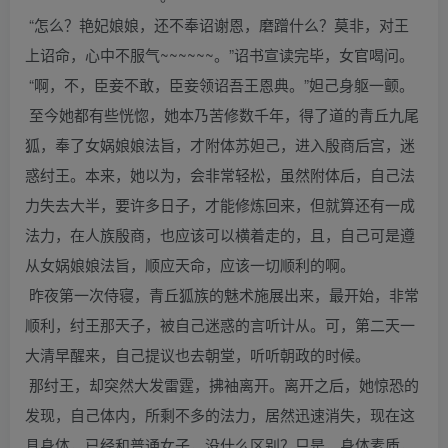
“怎么？艳妃娘娘，还不奉诏谢恩，磨蹭什么？莫非，对王
上诏命，心中不服气~~~~~~。”诏书宣读完毕，女官喝问。
“啊，不，臣妾不敢，臣妾领诏吾王恩典。”妲己身躯一颤。
至今她都有些恍惚，她本乃苦修数千年，得了道的青丘九尾
狐，奉了女娲娘娘法旨，才附体苏妲己，进入殷商后宫，迷
惑纣王。本来，她以为，会非常轻松，虽然附体后，自己法
力失去大半，要许多日子，才能修炼回来，但就算还有一成
法力，在人族殷商，也应该可以横着走的，且，自己可是遵
从女娲娘娘法旨，顺应天命，应该一切顺利的啊。
昨夜第一次侍寝，青丘狐族的魅术施展出来，最开始，非常
顺利，纣王那天子，被自己迷惑的言听计从。可，第二天一
大清早醒来，自己提议也去朝堂，听听朝政的时候。
那纣王，却突然大发雷霆，拂袖离开。离开之后，她惊恐的
发现，自己体内，所剩不多的法力，居然迅速消失，现在这
具身体，已经和普通女子，没什么区别？只是，身体素质，