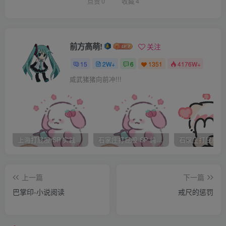
“啪！”板子高高扬起，重重落下，狠狠抽在屁股上。
点赞
0
收藏
4
“一！”“啊呀，臣妾错啦~~~~~~~~。”妲己的屁股，顿时冲天
高撅，并且向另一边，扭动了过去。一道板子责打的痕迹，
立刻浮现在左边屁股瓣，臀尖的部位。
前方高萌!
关注
“啪！”第二板重责，随之而来。
15
2W+
6
1351
4176W+
“二！”“啊，疼啊~~~~~。”妲己光屁股，扭了起来。
威武猪猪向前冲!!!
“啪！”“呜呜，臣妾不敢啦。”惨叫着，扭屁股，疾呼。
“啪！”“啊，王上，饶了臣妾一次吧。”她哭着扭臀。
“啪！”“王上，臣妾活该受板子责打，只是，屁股太疼了，呜
呜呜~~~~~~~~~~~~~。”如玉的屁股蛋，左右扭动。
上海打屁股 SP 实践
石家庄打屁股 SP 纯实践
“啪！”“嗷呜，王上，臣妾绝不敢犯啦，饶….”叫的凄惨。
可惜，不论怎么求饶，怎么扭动，板子也不会饶了自己的光
上一篇
下一篇
屁股一般，却只见，寝宫之中，矮榻上，艳妃苏妲己，高撅
巴掌印-小说阅读
戒尺的惩罚
光裸的臀腿，承受板子责打，每一板，都脆响惊人，显然威
力不小。她丧失了法力，和普通女子无二，受此重责，哪里