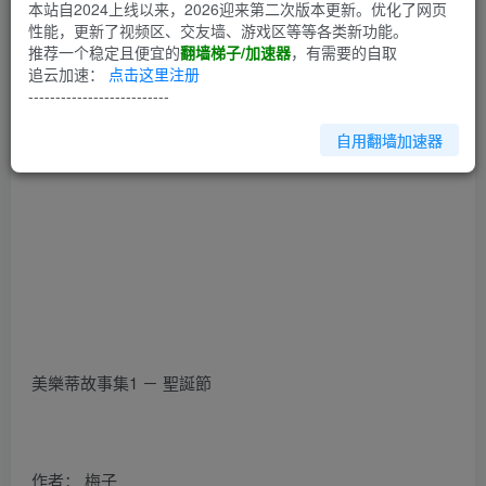
第1回
本站自2024上线以来，2026迎来第二次版本更新。优化了网页
性能，更新了视频区、交友墙、游戏区等等各类新功能。
推荐一个稳定且便宜的
翻墙梯子/加速器
，有需要的自取
中文翻譯網
追云加速：
点击这里注册
址 http://maizugirl.blogspot.com/2007/11/27471225_14.html
--------------------------
自用翻墙加速器
美樂蒂故事集1 － 聖誕節
作者： 梅子