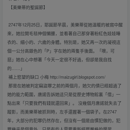
【美樂蒂的聖誕節】
2747年12月25日，耶誕節早晨，美樂蒂從她溫暖的被窩中醒
來，她拉開毛毯伸個懶腰，並看著自己那穿著粉紅色娃娃睡
衣的、細小的、六歲的身體。特別是，她又再一次的凝視這
個一公分高銀色的「P」字在她的兩隻手後面。「噢，可
惡」她在心中想著「今天一定很不好過，但卻是我自找
的……」
補上慾望的缺口 小梅 http://maizugirl.blogspot.com/
那是在她被判定竊盜罪之前的兩個月，她欠的債已經超過了
她的能力範圍，唐諾告訴她這只是從歷史博物館裏「借」一
點出來「只要我們有錢就還回來」。 沒幾個月唐諾就失去了
蹤影，而美樂蒂被抓到時，左手還握著一個袋子。在2747
年，大部分的犯罪仍然存在，但沒有一個是由慣犯做的，犯
罪幾乎是個意外，只是有些人需要重新經歷嚴格的學習…