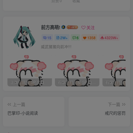
上的成熟度有部份會隨著身體的年齡變化，還童者也許會保
点赞
0
收藏
有所有成人時期的記憶，但他們的判斷力與情感需求會跟著
身體年齡變化，像個小孩子。這就是為什麼，法律上規定所
有的還童者都會像孩子一樣擁有監護人，必須在有責任感的
前方高萌!
关注
成人監督下成長。就算是今天，還是有很多還童者對於這樣
15
2W+
6
1358
4323W+
的組合感到麻煩，他們青春期的情感問題導致損失了部份自
威武猪猪向前冲!!!
由。現在，許多專家建議，返老還童最好是回到十歲以下，
提供人們在青春期開始之前，有足夠的時間去適應童年。而
且每個孩子，不論是還童者還是出生沒多久的孩子；不論是
自願返老還童的人還是服刑的犯人，都必須至少有一個監護
上海打屁股 SP 实践
石家庄打屁股 SP 纯实践
人擔任父母工作。
上一篇
下一篇
當美樂蒂從返老還童室出來後，很快的，美樂蒂被介紹給她
巴掌印-小说阅读
戒尺的惩罚
的新父母喬西和瑪麗。在她的第一次童年時間裡，美樂蒂將
受到「打屁股愛好者」的照顧，他們享受給予屁股大量的拍