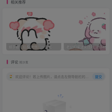
打（有時也會接受），當然的，他們是被允許並且被鼓勵的
相关推荐
可以盡量懲罰美樂蒂的小屁股，但若造成任何不適當的永久
傷害，他們則會接到懲戒或罰金。這項專案是由社會局計
畫，既能讓罪犯接受處罰又能盡快復原，這也能幫助輕刑犯
緩刑當個自由的還童者……如果美樂蒂表現得好，讓法官覺
得她有充分的悔改，她的下一次童年將會由擁有合格證照的
父母來照顧，像是他們自己的孩子，雖然對美樂蒂而言是會
纲手被打屁股(附图)_一条荒
老公的家法实践啦_25346476
受到更嚴格的管教，包含當她需要時接受打屁股處罰。社會
認為二十世紀讓孩子在自由中學習是個失敗實驗，孩子將再
评论
抢沙发
度被當作孩子來管教，一個壞的「記錄卡」或是一個難堪的
判決，美樂蒂就會發現她的屁股將受到另外六年的嚴厲處
欢迎评论！若上传图片，请点击左侧导航栏的图床工具，获取图片链接。
提交
罰。
瑪麗大力抓住美樂蒂的手臂將她拉了起來，美樂蒂的長袍幾
乎就要從她小小的身體上滑落，瑪麗驚呼「噢！妳真是太可