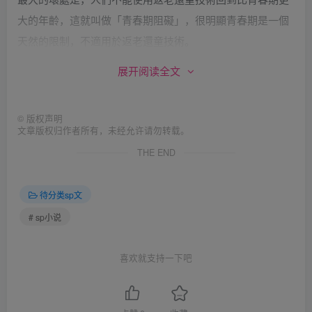
大的年齡，這就叫做「青春期阻礙」，很明顯青春期是一個
天然的限制，不適用於返老還童技術。
展开阅读全文
每個人都可以使用返老還童回到十二歲上下，大約是十一到
十三歲之間，不會大於十三歲。要返回至到更小的年齡是更
©
版权声明
容易的，但有可能什麼東西都不成熟。明顯的，在基因模組
文章版权归作者所有，未经允许请勿转载。
架構中有些事情無法簡單的控制，像是複雜的物理肉體與荷
THE END
爾蒙對於人類青春期的影響。
待分类sp文
起初這些「還童者」都會被當做成年人對待，儘管他們擁有
# sp小说
像小孩子的年輕身體，結果這是錯誤的，許多早期的還童者
惹上了麻煩…而且就停滯在那個年齡，他們對於青春期過山
喜欢就支持一下吧
車般的情感毫無準備，而且沒有人提供必要的支援、提供他
們需要的輔導和訓練。現在我們知道，人類的判斷力與情感