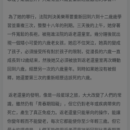
為了她的罪行，法院判決美樂蒂要重新回到六到十二歲歲學
習並重複三次，整整十八年的刑期。三天後的上午，她穿著
一件寬鬆的長袍，被拖進法院的返老還童室。幾分鐘後就出
現一個矮小可愛的六歲老女孩，她忍不住哭泣，她真的變成
了孩子，必須接受所有對於孩子的限制，從漫長的六歲一直
成長到12歲結束，然後她又必須被放到返老還童室再次轉動
回到六歲，經歷另一次的六歲童年。到時如果她沒有被假
釋，她還要第三次的重新經歷這該死的六歲。
返老還童的發明，像是一段星球之旅，大大改變了人們的常
識，雖然仍有「青春期阻礙」，但它仍對老年或疾病帶來的
死亡，產生了真正免疫力。返老還童只能單向的操作，能讓
你變年輕而不能變老，每次它都能使你至少年輕三歲。但它
最大的壞處是，人們不能使用返老還童技術回到比青春期更