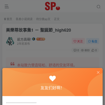
首页
各类小说阅读
待分类sp文
正文
美樂蒂故事集1 － 聖誕節_high620
前方高萌!
关注
私信
2年前发布
0
800
0
本站致力营造轻松、舒适的交友环境。
另有小说阅读站点，网罗包括训诫文、腐文在内的
友友们好啊！
全网书源。
--------------------------