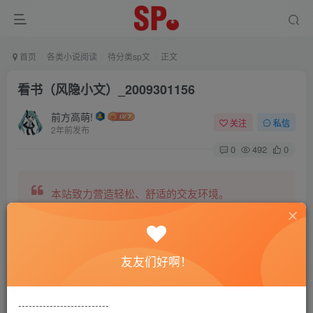
首页
各类小说阅读
待分类sp文
正文
看书（风隐小文）_2009301156
前方高萌!
关注
私信
2年前发布
0
492
0
本站致力营造轻松、舒适的交友环境。
另有小说阅读站点，网罗包括训诫文、腐文在内的
友友们好啊！
全网书源。
--------------------------