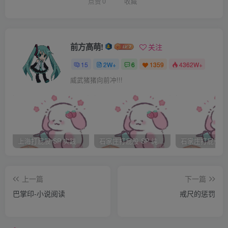
点赞
0
收藏
“没有了，今天我真的很认真的复习了。”
前方高萌!
关注
15
2W+
6
1359
4362W+
“嗯，那现在受罚吧，该怎么罚，自己说？”
威武猪猪向前冲!!!
“嗯，罚抄单词每个二十遍，罚抄阅读短文。打屁股１６＊
２＝３２下。”
上海打屁股 SP 实践
石家庄打屁股 SP 纯实践
上一篇
下一篇
“看在你这么诚实就打屁股二十下，快点趴好，脱下裤子，
巴掌印-小说阅读
戒尺的惩罚
拿来一根细的藤条。”