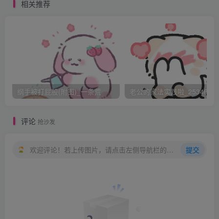
相关推荐
啪！重重的一下打在我的屁股上，我的屁股立刻颤抖起来，
他用藤条轻轻拍拍我的屁股，然后又是重重一下。屁股上已
经长出了两条红色的鞭痕。他没有停下来，继续这样一下一
下的慢节奏的打着，直到我的泪水弄湿了床单，我都没有叫
出声来。一下又一下，打的我已经不敢有任何反抗，也没有
反抗的力量，而且我也害怕更激烈的鞭打。就这样，打完了
纲手被打屁股(附图)_一条荒
老公的家法实践啦_25346476
二十下。他不准我下床，让我跪在床上反省。如果之后检查
不合格，还要再被打一顿。
评论
抢沙发
欢迎评论！若上传图片，请点击左侧导航栏的图床工具，获取图片链接。
提交
我想了想，其实这个方式就可以强迫我长期坚持用功读书，
否则就要经受比好好看书要难受几十倍的惩罚。对于我这样
的没有自觉性，也真是不打不行了。