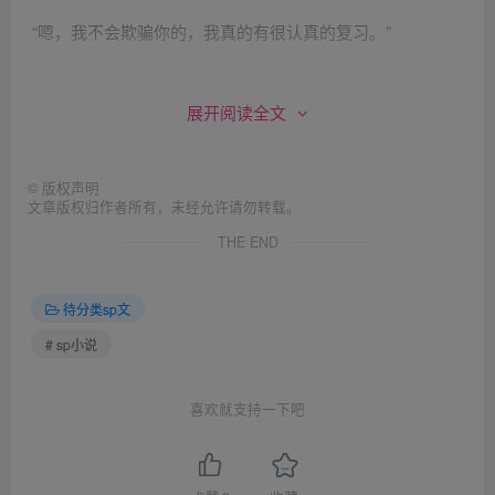
“嗯，我不会欺骗你的，我真的有很认真的复习。”
展开阅读全文
“哦，好了，我相信你，你说说今天哪里没有复习好?”
©
版权声明
文章版权归作者所有，未经允许请勿转载。
“今天没有把英语阅读完全搞懂，有些单词还不熟悉。”
THE END
待分类sp文
“哦，好，我帮你默写。默了三十个，有十六个没有写出
# sp小说
来。”
喜欢就支持一下吧
“那你有没有其它没有好好复习的？”