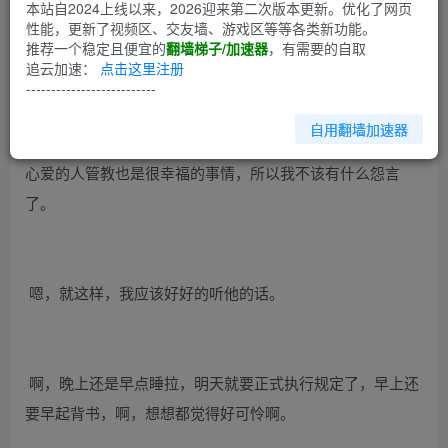
第1回
本站自2024上线以来，2026迎来第二次版本更新。优化了网页
性能，更新了视频区、交友墙、游戏区等等各类新功能。
推荐一个稳定且便宜的
翻墙梯子/加速器
，有需要的自取
看书
追云加速：
点击这里注册
我是个十足的贪玩的人，如果没有压力，根本不会看书，即
--------------------------
使有了压力，也不一定看书。所以还是需要这种强迫性的管
自用翻墙加速器
教的。这个或许很适合我。挨打是痛苦的，不过想到被自己
心爱的人管教也是很幸福的事情，所以我不该有什么怨言
了。
嗯，就这样，我应该好好的听他的话。
啊，晚上还是早点睡拉，明天就要正式执行规定了，早上还
要早起背书，啊，想想都觉得好可怜啊。