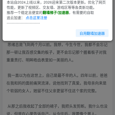
第1回
本站自2024上线以来，2026迎来第二次版本更新。优化了网页
性能，更新了视频区、交友墙、游戏区等等各类新功能。
推荐一个稳定且便宜的
翻墙梯子/加速器
，有需要的自取
中考已经过去快一个星期了，我“快乐男生”的发型马上就能
追云加速：
点击这里注册
扎起小辫子。这些天，我不停的拿出她送我的“淑女装”在镜
--------------------------
子前对着自己比，幻想着自己真正变成“淑女”的样子……
自用翻墙加速器
思绪总是飞到两个月以前。我想，今生今世，我都不会忘记
那一顿让我百感交集的板子，更不会忘记那个握着板子对我
重重责打、明眸皓齿表里如一美丽的人。
我一直以为在这世上，自己是最不辛的人。四年以前，爸爸
在我和妈的面前痛哭流涕，说他找到了真爱。我母亲向来是
个软弱的女人，她留不住父亲更留不住这个家的完整。
从那之后我收起了全部的裙子，我把头发剪断。我什么也没
说，但是在心里告诉自己，从今往后，我要像个男人。