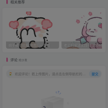
相关推荐
她坐在沙发的正中央，也不说话。猛的拽我胳膊。
我一失重，倒在她身上。她把我往里揽了揽，面朝下，这样
不会掉下去。
这是第一次我和她的亲密接触。她把空调的温度调的很
纲手被打屁股(附图)_一条荒
老公的家法实践啦_25346476
低。
评论
抢沙发
可是现在，这种既令人尴尬又十分温暖的姿势下。开始感觉
自己脸的温度。
欢迎评论！若上传图片，请点击左侧导航栏的图床工具，获取图片链接。
提交
身后面她说“真没想到你这么幼稚。那我只能像惩罚五岁小
孩一样惩罚你”
我大脑里好像发生了化学试验。吱吱的响。