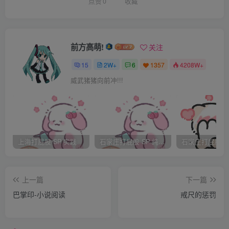
点赞
0
收藏
最后事情夸张到我自己都不能接受，我们班的同学好几个要
求转班，可是学校还是由着我胡来，不敢给一个警告处分。
前方高萌!
关注
我以为我可以一直这样，我从没有想过未来，我也从来没觉
15
2W+
6
1357
4208W+
得自己配拥有未来。
威武猪猪向前冲!!!
直到有一天，班长说，美术老是找你去她办公室……
去的时候我步履轻盈，高兴的想跳起来。那时候已经放学，
我们是初三学生走的最晚。一般没有课她早就可以走，今天
上海打屁股 SP 实践
石家庄打屁股 SP 纯实践
找我肯定有什么特别。我这样想着进了她办公室。
上一篇
下一篇
一进门，她就冲我微笑，特别自然，说你把门锁上。我头蒙
巴掌印-小说阅读
戒尺的惩罚
蒙的照做，然后走到她跟前问你找我什么事。
我一瘸一拐的走到她跟前，低着头也垂着眼睑。