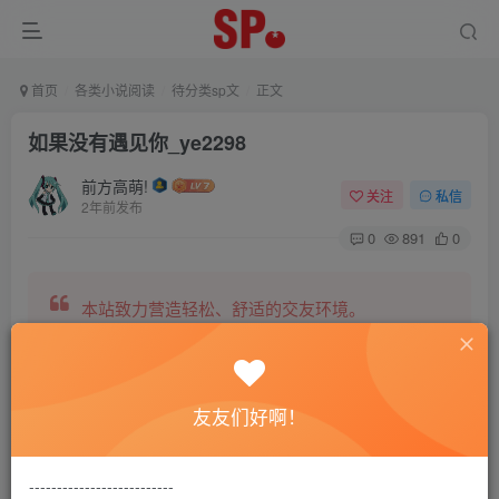
首页
各类小说阅读
待分类sp文
正文
如果没有遇见你_ye2298
前方高萌!
关注
私信
2年前发布
0
891
0
本站致力营造轻松、舒适的交友环境。
另有小说阅读站点，网罗包括训诫文、腐文在内的
友友们好啊！
全网书源。
--------------------------