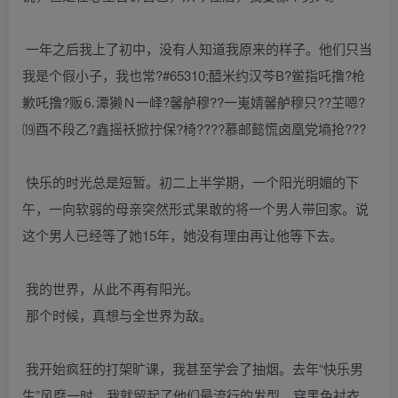
一年之后我上了初中，没有人知道我原来的样子。他们只当
我是个假小子，我也常?#65310;醯米约汉芩В?鲎指吒撸?枪
歉吒撸?贩⒍潭獭Ｎ一峄?馨舻穆??一嵬婧馨舻穆只??芏嗯?
⒆酉不段乙?鑫摇袄掀拧保?椅????慕邮懿慌卤凰党墒抢???
快乐的时光总是短暂。初二上半学期，一个阳光明媚的下
午，一向软弱的母亲突然形式果敢的将一个男人带回家。说
这个男人已经等了她15年，她没有理由再让他等下去。
我的世界，从此不再有阳光。
那个时候，真想与全世界为敌。
我开始疯狂的打架旷课，我甚至学会了抽烟。去年“快乐男
生”风靡一时，我就留起了他们最流行的发型，穿黑色衬衣，