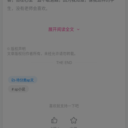
生，没有老师会喜欢。
可谁知道，越是压抑，越是不能自拔。有一天我甚至发现自
展开阅读全文
己踏进校门只是为了能够和她偶然邂逅。
©
版权声明
就这样懵懵懂懂轰轰烈烈到了初三，日子一天天过，中考的
文章版权归作者所有，未经允许请勿转载。
压力开始席卷每一个人。我们这里，书呆子很多。
THE END
而我，大有一种举世皆浊我独清，世人皆醉我独醒的快感。
待分类sp文
我依旧我行我素，只要我不高兴就站起来把任课老师骂走。
# sp小说
学校要给
我处分，我妈就来求情，哭哭啼啼，还带着那个男人。后来
喜欢就支持一下吧
我听说那个男人给了我们校长不少的好处，有钱能使鬼推
磨。可是我不领情！