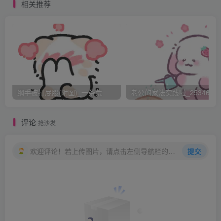
天好好上课，就又去忙自己的工作。
相关推荐
2 相知
有了上次轩的“收留”，夏夏渐渐的和轩熟识。有什么事
也喜欢发短息给轩，心中很依靠这个大哥哥。经过一段时间
的适应夏夏渐渐的熟悉了大学的生活，和宿舍姐妹的关系也
拉进了不少，积极的她还参加了一些课外活动，没有高中的
纲手被打屁股(附图)_一条荒
老公的家法实践啦_25346476
紧张，她对学习有些放松。轩深知活泼的小妹妹玩心太重，
好言好语的提醒她要注意学习，但是玩疯的夏夏哪里听得进
评论
抢沙发
去，反而反问轩为什么出现在学校的时间不多，也不好好学
习。哪里知道轩早早的就将学分修够，是老师的得力助手，
欢迎评论！若上传图片，请点击左侧导航栏的图床工具，获取图片链接。
提交
已经在忙着打拼自己的事业，在学校也只是帮助处理学生会
重大事情和研究论文的书写。
转眼一个学期马上就要结束，考试临近。夏夏却还是该
怎吗玩就怎吗玩，一点也不重视考试，也不将轩的提醒放在