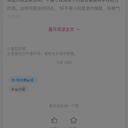
的哦。这样吧我送你回去。”轩不再计较夏夏的懒散，好脾气
的说道。
夏夏也知道新生更是该遵守规定，辅导员才强调过要注
展开阅读全文
意安全不能夜不归宿，被学生会查到是要扣分的。而且学哥
不像坏人，不该因为心中不快的情绪而对他不敬，况且人家
©
版权声明
还温柔的为她擦泪。于是默认的走到沙滩穿上鞋子准备回公
文章版权归作者所有，未经允许请勿转载。
寓。
THE END
“你为什么一个人到海边来？是不是不大适应离家的生
活？”轩温暖的话语打破尴尬的寂静。
待分类sp文
“恩，算是吧。不大适应，有许多事应对不过，心情有些
# sp小说
不好就一个人去散散心。”心情平静很多的夏夏不再冲动的尖
锐。
喜欢就支持一下吧
一路聊了很多，夏夏了解到轩的家离自己的家也就一城
之隔，又多了分亲切。轩将电话号留给夏夏告诉她有什么事