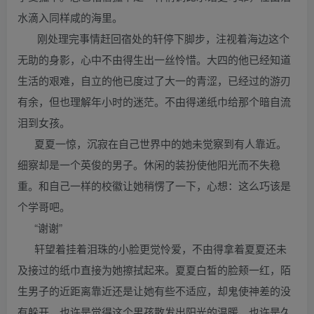
水滴入同样咸的海里。
刚处理完事情赶回宿处的轩停下脚步，注视着海边这个
无助的身影，心中不由得生出一丝怜惜。大四的他已经知道
生活的艰难，自立的他已度过了大一的青涩，已经过的游刃
有余，但也理解年小时的迷茫。不由得递纸巾给那个暗自流
泪到女孩。
夏夏一惊，沉寂在自己世界中的她未觉察到有人靠近。
细察却是一个英俊的男子。休闲的装扮使他阳光而不失稳
重。和自己一样的校徽让她稍愣了一下，心想：这么巧该是
个学哥吧。
“谢谢”
轩望着挂着泪珠的小脸更觉怜爱，不由得拿着夏夏还未
及接过的纸巾直接为她擦拭起来。夏夏白皙的脸颊一红，陌
生男子的近距离靠近还是让她有些不适应，却鬼使神差的没
有躲开，也许是觉得这个男孩散发出阳光的温暖，也许是久