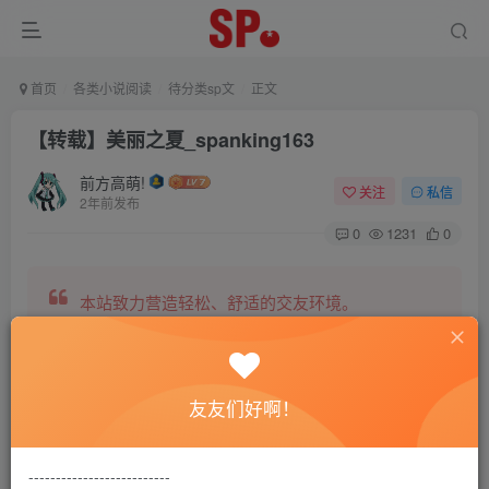
首页
各类小说阅读
待分类sp文
正文
【转载】美丽之夏_spanking163
前方高萌!
关注
私信
2年前发布
0
1231
0
本站致力营造轻松、舒适的交友环境。
另有小说阅读站点，网罗包括训诫文、腐文在内的
友友们好啊！
全网书源。
--------------------------