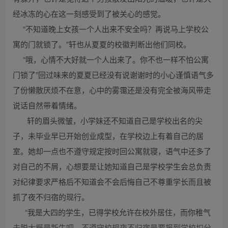
经冰冻的心在这一刻感受到了被关心的感觉。
“不知道晚上女孩一个人出来不安全吗？再说马上学校公
寓的门就锁了。”轩也从夏夏的校徽判断出他们同校。
“哦，心情不大好就一个人出来了。你不也一样不怕公寓
门锁了”回过味来的夏夏已经没有说谢谢时的小心谨慎语气多
了份懒散厌烦不在意，心中的雾霭还是没有完全被海风带走
说话自然带着情绪。
轩的眉头微皱，小学妹还不知道自己是学校出名的尖
子，未毕业早已开始创业成型，在学校边上有着自己的居
室。她却一点也不遵守规定按时回公寓就寝，语气中还多了
对自己的不屑，心想要是让她知道自己是学校学生会总负责
对纪律要求严格后不知道会不会后悔自己不尊重学长而且被
抓了夜不归宿的现行。
“我是大四的学生，已得学校允许在校外居住，而你稚气
未脱大概是新生吧，不遵守校规夜不归宿是要报到学校扣分