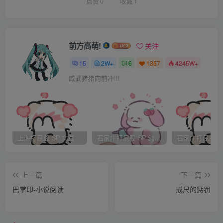
可以打电话给他寻求帮助，不要一个人晚上出去人少的地
点赞
0
收藏
1
方。
到了学校公寓大门已锁，夏夏有些失望，不知道管理员
晚上是否查寝，也不想打电话回宿舍询问打扰舍友休息了。
前方高萌!
关注
心想去网吧通宵。于是对轩道谢，告别。
15
2W+
6
1357
4245W+
轩询问半天得知夏夏打算一个人去网吧心中竟有一丝恼
威武猪猪向前冲!!!
火，气夏夏不遵守规定，女孩家家的不注意自己的安全。但
也理解她不敢叫宿管开门。“这样吧，我去学校保安室帮你登
记，这样老师查宿的话也不怕了，但是你不许一个人去网吧
通宵。去我那住吧，我一个人有个两居室。”
上海打屁股 SP 实践
石家庄打屁股 SP 纯实践
夏夏稍作思考点头同意了。学哥敢去保安室登记说明去他
哪里是安全的。
上一篇
下一篇
来到保安室，轩和保安都很熟识，登记出校居住异常的顺
巴掌印-小说阅读
戒尺的惩罚
利，这让夏夏对轩不敢再轻视怠慢，开始尊重学哥。
一路简单的谈话来到了轩的公寓。轩让夏夏早些休息，明