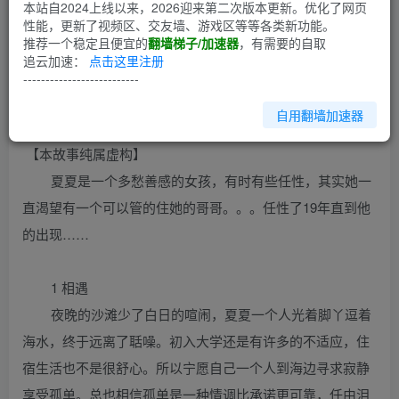
第1回
本站自2024上线以来，2026迎来第二次版本更新。优化了网页
性能，更新了视频区、交友墙、游戏区等等各类新功能。
推荐一个稳定且便宜的
翻墙梯子/加速器
，有需要的自取
主人公：陈夏夏 女 19岁， 郝轩 男 23岁
追云加速：
点击这里注册
场景：海边 公寓 学校
--------------------------
自用翻墙加速器
故 事 梗 概
【本故事纯属虚构】
夏夏是一个多愁善感的女孩，有时有些任性，其实她一
直渴望有一个可以管的住她的哥哥。。。任性了19年直到他
的出现……
1 相遇
夜晚的沙滩少了白日的喧闹，夏夏一个人光着脚丫逗着
海水，终于远离了聒噪。初入大学还是有许多的不适应，住
宿生活也不是很舒心。所以宁愿自己一个人到海边寻求寂静
享受孤单。总也相信孤单是一种情调比承诺更可靠，任由泪