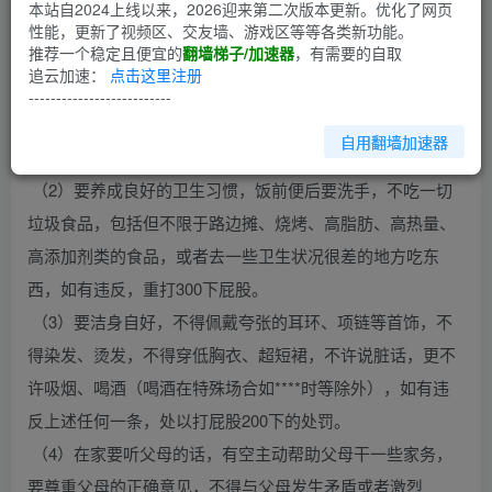
第1回
本站自2024上线以来，2026迎来第二次版本更新。优化了网页
性能，更新了视频区、交友墙、游戏区等等各类新功能。
推荐一个稳定且便宜的
翻墙梯子/加速器
，有需要的自取
1）要养成良好的生活习惯，每天按时起床吃早饭，锻炼身
追云加速：
点击这里注册
体，一周最多可睡两次懒觉（起床时间不得晚于上午9：
--------------------------
30），每天晚上按时休息，最晚不得超过11：00，如有违
自用翻墙加速器
反，每超过1分钟打两下屁股亦此累加。
（2）要养成良好的卫生习惯，饭前便后要洗手，不吃一切
垃圾食品，包括但不限于路边摊、烧烤、高脂肪、高热量、
高添加剂类的食品，或者去一些卫生状况很差的地方吃东
西，如有违反，重打300下屁股。
（3）要洁身自好，不得佩戴夸张的耳环、项链等首饰，不
得染发、烫发，不得穿低胸衣、超短裙，不许说脏话，更不
许吸烟、喝酒（喝酒在特殊场合如****时等除外），如有违
反上述任何一条，处以打屁股200下的处罚。
（4）在家要听父母的话，有空主动帮助父母干一些家务，
要尊重父母的正确意见，不得与父母发生矛盾或者激烈