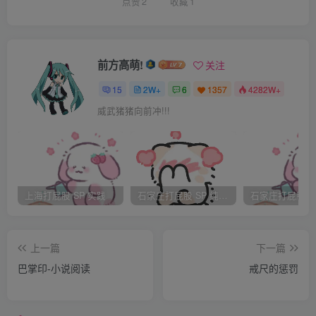
点赞
2
收藏
1
前方高萌!
关注
15
2W+
6
1357
4282W+
威武猪猪向前冲!!!
上海打屁股 SP 实践
石家庄打屁股 SP 纯实践
上一篇
下一篇
巴掌印-小说阅读
戒尺的惩罚