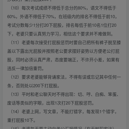
（10）每次考试成绩不得低于总分的80%，语文不得低于
60%，外语不得低于70%，在班级内的排名不得低于前10，
考试分数每少1分打20下屁股，排名每低于前10名1位打20
下，老婆只要认真努力学习，相信这个要求并不难做到。
（11）老婆每次接受打屁股惩罚时要自己把所有裤子脱至膝
盖以下露出光屁股并按照老公要求摆好姿势以方便老公打屁
股，同时必须认真严肃，态度要端正，不许开小差，如果有
违反一律加倍重罚。
（12）要求老婆能够背诵家法，不得有误或忘记其中任何一
条，否则处以200下打屁股。
（13）平时和老公聊天时不得出现：切、哼、白痴、笨蛋、
废话等类似的字眼，出现1次打20下屁股惩罚。
（14）老婆上网，写文章，不能打错字，每发现1个错字，
重打屁股10下。
（15）老婆每天要主动向老公汇报情况（有无触犯家法），