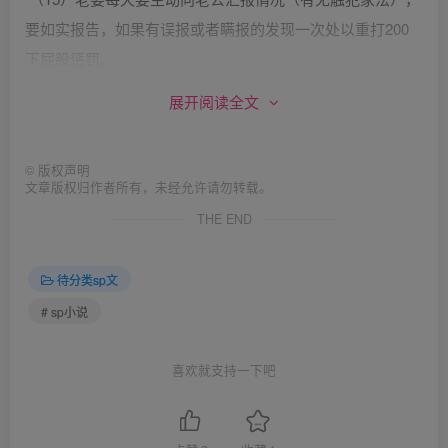
要如实报告，如果有误报或者瞒报的发现一次处以重打200
下屁股惩罚。
（16）写检查时要认真，字数不够、不写标题、中心不明确
展开阅读全文
的重写并且：少字和不写标题各打60下屁股，中心不明确的
打120下屁股。
©
版权声明
（17）有任何事情涉及到家法而又瞒着老公的被发现后要从
文章版权归作者所有，未经允许请勿转载。
重处罚，重责500大板。
THE END
（18）惩罚方式：包括打光屁股、罚站墙角。必备用品：
手、木板、竹尺、塑料尺、皮带，湿毛巾等。惩罚时间：每
待分类sp文
天对错误一个小总结，根据实际情况安排具体惩罚时间。
# sp小说
（19）本《家法》由老公负责监督及执行，并拥有最终解释
的权利。日后如需补充，可以附件形式增加，相同效力。
喜欢就支持一下吧