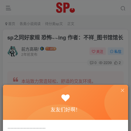
首页
各类小说阅读
待分类sp文
正文
sp之同好家规 恐怖~~ing 作者：不祥_图书馆馆长
前方高萌!
关注
私信
2年前发布
0
2239
2
本站致力营造轻松、舒适的交友环境。
另有小说阅读站点，网罗包括训诫文、腐文在内的
友友们好啊！
全网书源。
--------------------------