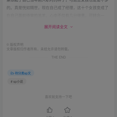
的。真是恍如隔世，现在自己成了经理，这十个女孩变成了
在自己面前待宰的羔羊。心中不仅有几分得意。可转念一
想，自己徐娘半老，年华不在，看着面前这十个青春少女，
展开阅读全文
又有几分嫉妒。若娟看大家都已经光着身子站好了，就带着
大家从这间屋子里的另一个门走了出去。原来这里才是这座
©
版权声明
大楼里的核心地带。
文章版权归作者所有，未经允许请勿转载。
若娟带着十个光着屁股的女孩走到一个走廊里，不一会儿，
THE END
其它几个组也在工作人员的带领下走了出来。毫无例外，所
有的女生都是光着身子的。众人互相看着对方，想起刚才还
待分类sp文
一个个衣着光鲜，瞬间就变成了这幅样子。无不尴尬，一个
# sp小说
个粉面含羞，沉默不语。
当下，在工作人员的指挥下，一百名光着屁股的女孩子，在
喜欢就支持一下吧
楼道里来来往往的穿梭，在各个检查房间里来回奔波。这是
大家才明白，为什么所有的窗户都被挡住。若娟站在楼道中