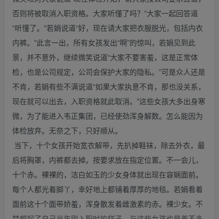
否则将被取消入职资格。大家听懂了吗？”大家一起回答道
“听懂了。”若娟说道“好，现在请大家把衣服脱光，包括内衣
内裤。”此言一出，所有女孩发出“啊”的惊叫，若娟见到此
景，并不意外，继续微笑说道“大家不要害羞，这是正常体
检，也是公司规定，公司会保护大家的隐私。”可是众人还是
不肯，若娟有些不满说道“如果大家执意不肯，那也没关系，
现在就可以出去，入职资格就此取消。”这些女孩大多出身寒
微，为了能进入韦正集团，已经使劲浑身解数。怎么能因为
体检放弃。无奈之下，只好顺从。
当下，十个女孩开始宽衣解带，先扒掉鞋袜，除去外衣，最
后将胸罩，内裤都去掉。按要求放在指定位置。不一会儿，
十个赤。裸裸的，洁白如玉的少女身体就出现在容娴面前。
每个人都光着脚丫，幸好地上都铺着厚厚的地毯。若娟看着
面前这十个面带娇羞，浑身散发着雌激素的赤。裸少女。不
禁想起了自己当年刚入职时的样子，与这些女孩也是差不多