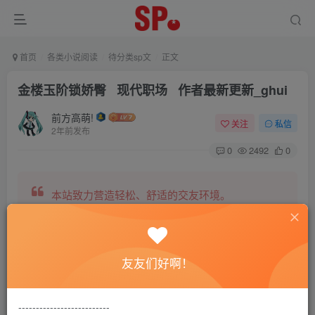
首页
各类小说阅读
待分类sp文
正文
金楼玉阶锁娇臀 现代职场 作者最新更新_ghui
前方高萌!
关注
私信
2年前发布
0
2492
0
本站致力营造轻松、舒适的交友环境。
另有小说阅读站点，网罗包括训诫文、腐文在内的
友友们好啊！
全网书源。
--------------------------