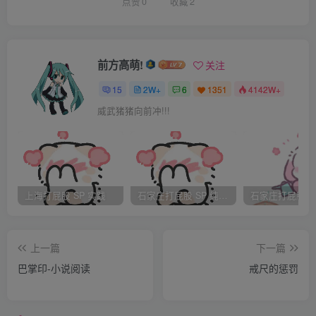
央，看着这些女孩子，为了能进入这家大型国有企业，在这
点赞
0
收藏
2
里光着身子接受检查。不知她们心中作何感想。看来想要实
现理想，就必须付出代价。若娟心中真是感慨万千。过了一
会儿，大部分检查都已经完成，若娟把大家召集起来，进行
前方高萌!
关注
最后一项检查。容娴带着自己的一组，走到楼道尽头的一间
15
2W+
6
1351
4142W+
大屋子门前，让众人在门口等候。自己整理了一下妆容和衣
威武猪猪向前冲!!!
服，轻轻的敲了三下门。经允许后自己先走了进去，众人在
门口，只听见若娟轻声说道“吴总，人都带来了。”里面并不
答话，只见若娟退了出来，轻声招呼自己带领的一组，十人
跟着若娟鱼贯而入。
上海打屁股 SP 实践
石家庄打屁股 SP 纯实践
进屋之后，大家发现这屋里出奇的大，也铺着厚厚的地毯，
但是大家向前一看，十人都发出“啊”的惨叫。原来，这屋里
上一篇
下一篇
竟然站着几个西装革履老男人。这几个老男人，长相猥琐，
巴掌印-小说阅读
戒尺的惩罚
一个个挺着将军肚，头发虽然没有几根，但是梳的颇为整
齐，一看就是染过的头发。十个赤身BANNED的女孩，看到