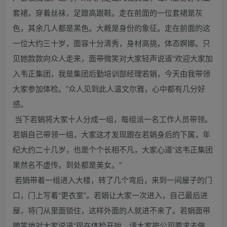
套裙，穿着丝袜，足蹬高跟鞋。走在前面的一位套裙是灰
色，其余几人都是黑色。大概是身份的象征。走在前面的这
一位大约三十岁，面容十分清秀，身材高挑，体态婀娜。只
见她款款向众人走来，面带微笑对大家轻声说道“欢迎大家加
入韦正集团，我是集团后勤培训部经理若娟，今天由我带领
大家参加体检。”众人见到此人温文尔雅，心中都有几分好
感。
当下若娟将大家十人分成一组，每组派一名工作人员带领。
若娟自己带领一组，大家这才发现跟在若娟身后的下属，年
纪大约二十几岁，也是个个长相不凡，大家心道“这韦正集团
果然名不虚传。到处都是美女。”
若娟带着一组进入大楼，转了几个弯后，来到一间屋子的门
口，门上写着“更衣室”。若娟让大家一次进入，自己最后进
屋，将门从里面锁住，这样外面的人就进不来了。若娟面带
微笑地对大家说道“现在体检开始，请大家按公司要求去做，