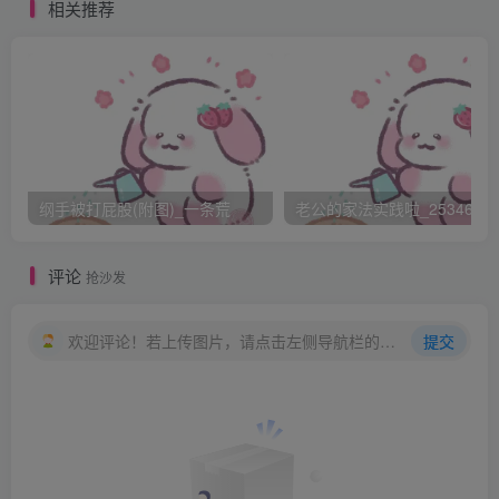
这几个老男人，顿时手足无措，赶快用手挡住自己的要害部
相关推荐
位。那若娟倒是十分平静，走到几个老男人面前，深深鞠了
一躬。细声细气的说道“几位领导，人带来了，请领导检
查。”其中一个老男人，身材最为肥大，简直就是个球。对若
娟面带微笑的点点头，若娟回头对女孩们说道“大家不要激
动，这些都是集团领导，今天莅临指导工作，大家表示欢
迎。”说完自己带头鼓起掌来。众人一听，简直岂有此理，这
纲手被打屁股(附图)_一条荒
老公的家法实践啦_25346476
女生体检哪有男人莅临指导的道理？接着，若娟命令大家站
成一排，背对着各位领导。众人不敢不从，担心会失去工作
评论
抢沙发
的机会。只好服从命令。若娟又命令大家弯腰撅臀，自己用
手扒开自己的肛门。众人无奈，只好做出这种屈辱的姿势，
欢迎评论！若上传图片，请点击左侧导航栏的图床工具，获取图片链接。
提交
任人摆布。当下，十个女孩撅着屁股，身体前倾，并排站在
屋子中央。若娟满脸陪笑，跟着几位领导，从一个个女孩的
翘臀后走过。几位领导，还时不时对着一个浑圆的屁股“指点
一番”，若娟在一旁不断地点头称是。再看那些女孩子早已经