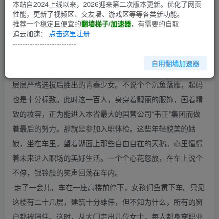
第1回
本站自2024上线以来，2026迎来第二次版本更新。优化了网页
性能，更新了视频区、交友墙、游戏区等等各类新功能。
推荐一个稳定且便宜的
翻墙梯子/加速器
，有需要的自取
几辆考斯特在一座风景如画的私人山庄中，围绕着山庄中心
追云加速：
点击这里注册
的湖面四周的公路，缓缓行驶着。这山庄坐落在距市中心几
--------------------------
十公里的山区脚下。环境优美，空气清新。加之这山庄不对
自用翻墙加速器
外开放，更增添几分神秘气息。车里坐着的，是一百名经过
层层严格选拔后胜出的青春少女。不说个个沉鱼落雁，起码
也是十分标致。此时这一百人，身穿着靓丽的服饰，画着精
致的妆容，正为能进入本省最大的国营公司“韦正”集团而做
着最后的努力。那就是参加入职体检。这些年轻貌美的姑
娘，坐在车里，望着湖面上那些自由自在的天鹅。心里憧憬
着未来进入职场的美好生活。一个个心花怒放，在车上说个
不停，银铃般的笑声回荡在车内。
走了一会儿，车在一座高楼前停下，女孩们鱼贯下车。只见
这楼有二十几层，建筑十分雄伟，但不知为什么，所有的窗
户都被挡住。这时，从大门走出几位女士，每人都身穿职业