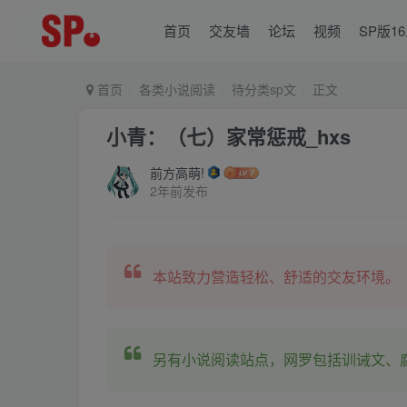
首页
交友墙
论坛
视频
SP版1
首页
各类小说阅读
待分类sp文
正文
小青：（七）家常惩戒_hxs
前方高萌!
2年前发布
本站致力营造轻松、舒适的交友环境。
另有小说阅读站点，网罗包括训诫文、