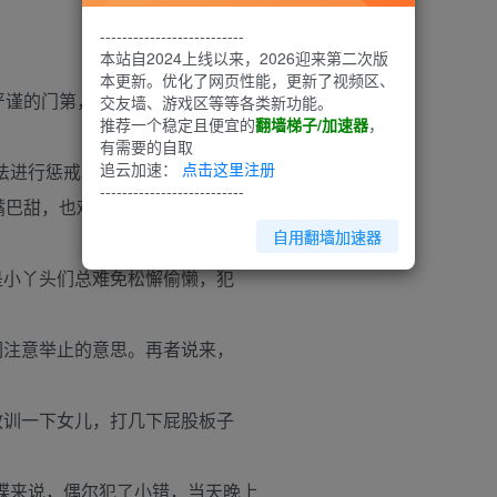
--------------------------
本站自2024上线以来，2026迎来第二次版
本更新。优化了网页性能，更新了视频区、
谨的门第，奴仆们偶有小过，尽
交友墙、游戏区等等各类新功能。
推荐一个稳定且便宜的
翻墙梯子/加速器
，
有需要的自取
追云加速：
点击这里注册
法进行惩戒的次数也不少。
--------------------------
巴甜，也难免十天半月被干娘王
自用翻墙加速器
是小丫头们总难免松懈偷懒，犯
们注意举止的意思。再者说来，
教训一下女儿，打几下屁股板子
蝶来说，偶尔犯了小错，当天晚上