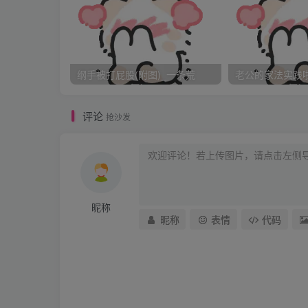
在这边跪了一会儿，两个丫头只觉得膝盖有
。而一想到要被打屁股了，心里也觉得非常紧
纲手被打屁股(附图)_一条荒
老公的家法实践啦_
么淘气了？”“干娘，我想起来了，前天我贪玩
评论
抢沙发
了两回才听见。”小蝶赶紧答道。“我也淘气了
小青也抢着回答。“行了，现在都想起来了，
昵称
昵称
表情
代码
过儿，只是时常给你们提醒提醒，像这样的小
“听见了。”“自己说，该不该好好教训教训你们？