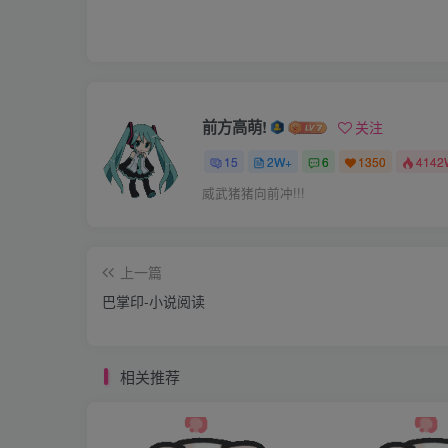
给我收拾好，到炕上跪着去！我看这样你们就能
听到这话，两个丫头知道今天躲不过去。没
已经好好地把屁股洗干净了，现在倒是不用费
前方高萌!
关注
15
2W+
6
1350
4142
新叠好，放在大炕中间，又把枕头拿过来翻在
威武猪猪向前冲!!!
，把裤子脱下来，接着两人把肚子垫在枕头上
上一篇
巴掌印-小说阅读
近双手——就这样把屁股高高地撅起来，正好
相关推荐
“表现还行。现在都给我好好想想，自己最近
地交待。看你们的表现，我再决定怎么你们。