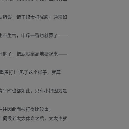
认错误，请干娘责打屁股。通常如
也不生气，申斥一番也就算了——
开裤子，把屁股高高地撅起来——
重责打！”见了这个样子，就算
青平时也都如此，只有小娟因为是
往往因此而被打得比较重。
伺候老太太休息之后，太太也就