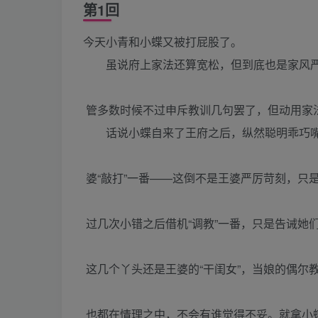
第1回
今天小青和小蝶又被打屁股了。
虽说府上家法还算宽松，但到底也是家风严
管多数时候不过申斥教训几句罢了，但动用家
话说小蝶自来了王府之后，纵然聪明乖巧嘴
婆“敲打”一番——这倒不是王婆严厉苛刻，只
过几次小错之后借机“调教”一番，只是告诫她
这几个丫头还是王婆的“干闺女”，当娘的偶尔
也都在情理之中，不会有谁觉得不妥。就拿小