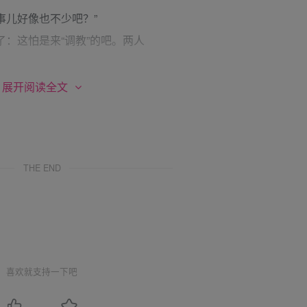
事儿好像也不少吧？”
这怕是来“调教”的吧。两人
人跪在炕沿上，“孩儿们知错了，
展开阅读全文
多了，可是你们不还是照样犯错
THE END
气了？”
。最近天气暖和，此时两人身上
觉得身上发冷，两人都是一阵哆嗦
喜欢就支持一下吧
天也要给你俩好好上一课，现在都