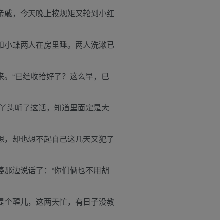
亲戚，今天晚上按规矩又轮到小红
和小蝶两人在房里睡。两人洗漱已
来。“已经收拾好了？这么早，已
个丫头听了这话，知道里面定是大
想，却也想不起自己这几天又犯了
婆那边说话了：“你们俩也不用胡
提个醒儿，这两天忙，有日子没教