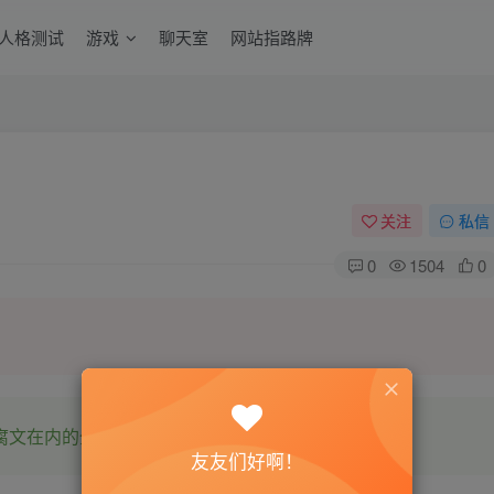
6人格测试
游戏
聊天室
网站指路牌
关注
私信
0
1504
0
腐文在内的全网书源。
友友们好啊！