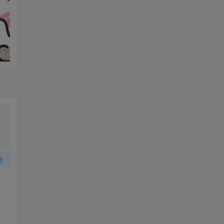
点点
妈妈求职记_打女友屁股
论