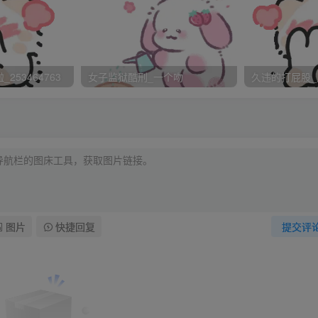
点发麻，屁股上也觉得凉飕飕的
张。“都想起来没有？这几天都怎
253464763
女子监狱酷刑_一个吻
久违的打屁股_
了，躲在屋里扎蝴蝶结，太太叫
……昨天还在后院玩儿水……”
早干什么去了？我也不是挑你们的
图片
快捷回复
提交评
错以后都注意这点，听见没有？”
”“该！”“那好，今天也