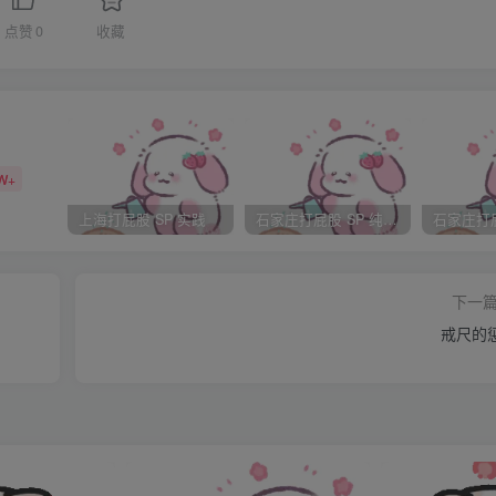
想起来了。”
点赞
0
收藏
办法，只好赶紧准备：好在刚才
那个事。两人把已经铺开的被子重
W+
被子上。之后两人解开单裤的系带
上海打屁股 SP 实践
石家庄打屁股 SP 纯实践
，用小臂支在炕上，把头尽量地贴
下一
戒尺的
撅在炕沿附近，方便干娘打屁股。
都干了那些坏事，一会儿老老实实
”王婆如此说。