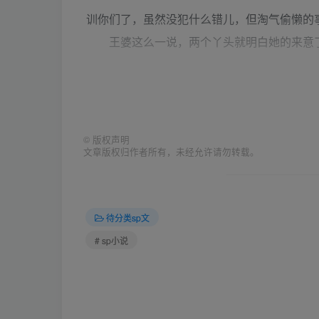
训你们了，虽然没犯什么错儿，但淘气偷懒的
王婆这么一说，两个丫头就明白她的来意了：
对视了一下，心想还是老实交待为好，于是两
以后一定不敢淘气了。”“呵呵！这话我可听得
©
版权声明
文章版权归作者所有，未经允许请勿转载。
？我也不恼，你们俩自己也说说，最近又怎么淘
两个丫头不仅羞红了脸，觉得不知如何说起
待分类sp文
# sp小说
只穿着贴身小衣，十分单薄，现在紧张之中只
。“我看你们这样也想不起来。也罢，反正今