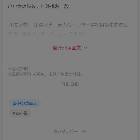
户户炊烟袅袅，世外桃源一般。
小玄大赞：“山清水秀，天人合一，怪不得枫姐姐生的这么
美呢-“ 廉锦枫小脸一红，心中甚是喜悦。
颜紫绡虽然自负巾帼，可女孩子对容貌还是很在意的。听小
展开阅读全文
玄提也不提她半句，哼道：”妹妹，这小淫贼就会说好听的骗
女孩子，你别理他。“
©
版权声明
文章版权归作者所有，未经允许请勿转载。
两人又是一番拌嘴。 村子里就那么点人，大伙儿都熟。三人
THE END
走在街上，小玄又是个生面孔，不免一番招呼，有些多嘴的
大婶还七嘴八舌问起来。
待分类sp文
”哎，颜家闺女和锦枫闺女回来啦。这少年郎是谁哟，长得
# sp小说
这么俊呢。“
”啊，张大娘，这是我们刚认识的朋友呢，邀请他来做客。
喜欢就支持一下吧
“ 平常张大娘很是照顾姐妹俩，廉锦枫对她很是亲切。