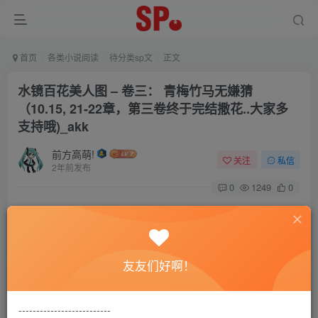
首页
各类小说阅读
待分类sp文
正文
水镜百花美人图 – 卷三： 青梅竹马无嫌猜
（10.15, 21-22章，第三卷终于完结撒花..大家多
支持哦)_akk
前方高萌!
关注
私信
2年前发布
0
1249
0
本站致力营造轻松、舒适的交友环境。
友友们好啊！
另有小说阅读站点，网罗包括训诫文、腐文在内的
--------------------------
全网书源。