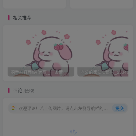
母亲没几年也病重过世。奴家十岁的时候被人典卖到大唐
来，路过扬州幸亏颜姐姐搭救，这几年都是颜姐姐照顾奴
相关推荐
家。。”
小玄没想到这温柔的枫姐姐身世竟如此凄惨，心里很是替她
难受，赶紧安慰：“枫姐姐，不要伤心，你看不是认识了小玄
嘛？ 小玄也关心你的—”
颜紫绡听了小嘴一撇：“ 认识你这个小淫贼有什么好的？哼
纲手被打屁股(附图)_一条荒
老公的家法实践啦_25346476
—”
小玄听颜紫绡救了枫姐姐，心里倒是对她好感大增，问道：
评论
抢沙发
“ 凶美人，那这是你家啦。额，颜家其他人呢？”
颜紫绡冷冷道：” 死了，都死了—“ 扭过头去，再不理会小
欢迎评论！若上传图片，请点击左侧导航栏的图床工具，获取图片链接。
提交
玄。
廉锦枫怕两人又吵起来，赶紧接道：” 小玄，其实颜姐姐更