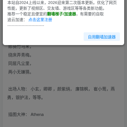
本站自2024上线以来，2026迎来第二次版本更新。优化了网页
性能，更新了视频区、交友墙、游戏区等等各类新功能。
推荐一个稳定且便宜的
翻墙梯子/加速器
，有需要的自取
第1回
追云加速：
点击这里注册
--------------------------
题记
自用翻墙加速器
郎骑竹马来，
绕床弄青梅。
同居凡尘里，
两小无嫌猜。
出场人物： 小玄，卿卿 ，颜紫绡， 廉锦枫， 崔小莺，燕
勇，银护法，等等。
插图大神： Athena