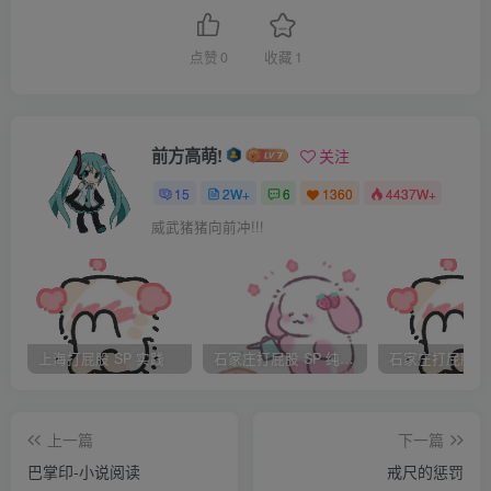
张大娘挤挤眼睛：“哦，是锦枫闺女的朋友啊—小郎君，这
可是锦枫丫头第一次带男孩子回家哦~“ 小郎君是这时候对年
点赞
0
收藏
1
轻男子的称呼，倒没有别的什么意思。
廉锦枫大羞：” 张大娘，不是，不是—“ 又不知如何解释。小
玄见这些乡亲淳朴，倒是跟岭南自己家差不多，也微笑回
前方高萌!
关注
应。 走了一路，倒是各种大叔大婶认识了个遍。
15
2W+
6
1360
4437W+
威武猪猪向前冲!!!
村子很小，没一会就到了两女家，却是一个大宅院，宅子前
的匾额写着”颜府“。小玄走进去，里面的陈设却很是萧条，
颇有些破败的景象。
两女带着小玄转了一圈，却一个人影都没见到。小玄大
上海打屁股 SP 实践
石家庄打屁股 SP 纯实践
奇：” 枫姐姐，原来你们家这么大，可怎么一个人都没见到
呢？”
上一篇
下一篇
廉锦枫神色一暗：“ 小玄，其实我不是颜家人。 奴家生在东
巴掌印-小说阅读
戒尺的惩罚
海，父亲本是君子国上大夫。奴家小的时候父亲出征遇难，