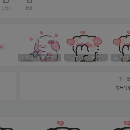
点赞
0
收藏
工作你跟进吧，把十一黄金周的营销方案做一下吧，下午开个会讨
差去南京谈个项目吧，三四天左右，”进了办公室，李经理开门见
W+
上海打屁股 SP 实践
石家庄打屁股 SP 纯实践
能不能找别人啊，这个星期六我家里有点事耶”
下一
戒尺的
没办法，本来是小朱去的，现在他不在，况且整个部门就只有你和
这阵，我给你休年假。”
讲了，我也不太好拒绝了，唉，原来打算星期六要和晟谈的，现