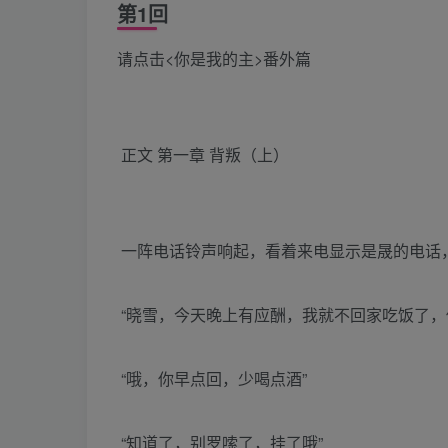
第1回
请点击<你是我的主>番外篇
正文 第一章 背叛（上）
一阵电话铃声响起，看着来电显示是晟的电话
“晓雪，今天晚上有应酬，我就不回家吃饭了，
“哦，你早点回，少喝点酒”
“知道了，别罗嗦了，挂了哦”