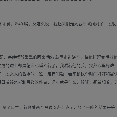
闹钟，2:40,唉，又这么晚，我起床刚走到客厅就闻到了一股很
是，每晚都醉熏熏的回来”我扶着晟走进浴室，将他打理完后扶
在晟的边上却是怎么也睡不着了，我看着他的脸，突然心里好难
了一股女人的香水味，这一定有问题，看来该找个时间好好和晟
盘算着该怎样和晟谈这件事，还有就是什么时候谈，想着想着，
，叹了口气，就顶着两个黑眼圈去上班了，想了一晚的结果是等