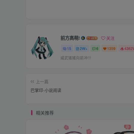
“啊，李经理啊，找我？”
“是啊，小朱他家里有急事请假了，他手上的
前方高萌!
关注
论，对了，还有你辛苦一点，这星期六随我出
15
2W+
6
1359
4362
山的就对我说道。
威武猪猪向前冲!!!
“啊！李经理，这个…,方案我可以做，但出差
上一篇
巴掌印-小说阅读
“家里的事急吗，不急的话缓一缓吧，我也是
小朱知道这个项目的详细情况，好吧，等忙完
相关推荐
“好吧，那我先出去了，”既然李经理已经这样
只能再另找时间了。