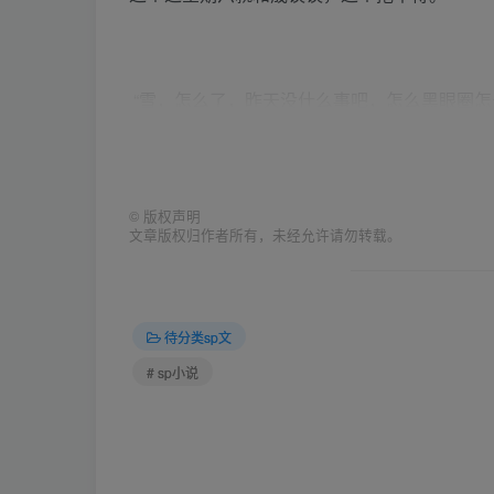
“雪，怎么了，昨天没什么事吧，怎么黑眼圈怎
的问。
©
版权声明
文章版权归作者所有，未经允许请勿转载。
“没事，昨晚喝了杯咖啡，晚上就睡不着了，这
待分类sp文
“哦，原来是这样，你真是，晚上喝什么咖啡，
# sp小说
“嗯，我看吧 ”，我笑呵呵的回答。
“晓雪”，听到有人叫我名字，抬头一看，是我