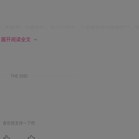
么严重啊？没睡觉吗”，到了公司后，小美看到我的眼睛吓了一
展开阅读全文
不两只眼睛像个熊猫眼一样”，我笑着解释道。
THE END
下午没什么事就早点下班回家休息吧”。
喜欢就支持一下吧
们部门李经理。