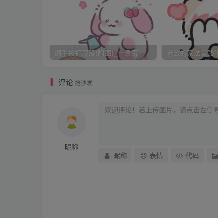
出了经理室走到自己的座位上开始了一天的忙
纲手被打屁股(附图)_一条荒
老公的家法实践啦_
暗，由于部门少了一个人，所以我的工作量也
终于在周末前把十一营销方案给赶出来了，下
评论
抢沙发
啊。
晚上回家到，打开门后一愣，耶，今天是什么
昵称
晟，怪了，他今天怎么没应酬啊。
昵称
表情
代码
“你今天这么早就回来，太阳打从西边出来啦”
“难得一天没应酬回来陪陪你，怎么不开心啊”