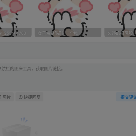
碌生活，开会，方案，策划，再开会，打电话，忙的是天昏地
253464763
女子监狱酷刑_一个吻
久违的打屁股_
增大了，一连三天晚上都加班，午饭有时候就一个三明治对付了
班回家还得整理星期六出差的东西，累死了，为什么事总在一堆
日子啊，晟居然在家，不会是我眼花了吧，揉揉眼再看，的确是
图片
快捷回复
提交评
，我打趣的问道。