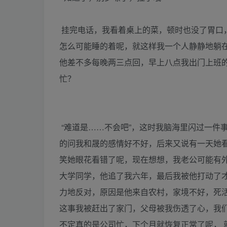
挂完电话，我看着桌上的菜，顿时也没了胃口
怎么可能睡的着呢，就这样我一个人静静地躺
他差不多每晚两三点回，早上八点我出门上班
忙？
“难道是……不会吧”，这时我脑海里闪过一件
的问我和晟的感情好不好，后来又说有一天她
笑她眼花看错了呢，现在想想，我老公可能有外
大学同学，他追了我六年，最后我被他打动了
力地反对，原因是他来自农村，家境不好，死
这事我被赶出了家门，父母被我伤透了心，我们
不定真的是公司忙，下个月就恢复正常了呢，