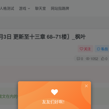
6人格测试
游戏
聊天室
网站指路牌
3日 更新至十三章 68–71楼〗_枫叶
关注
私信
0
1052
0
腐文在内的全网书源。
友友们好啊！