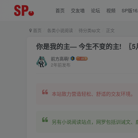
首页
交友墙
论坛
视频
SP版1
首页
各类小说阅读
待分类sp文
正文
你是我的主— 今生不变的主! 〖5月
前方高萌!
2年前发布
本站致力营造轻松、舒适的交友环境。
另有小说阅读站点，网罗包括训诫文、