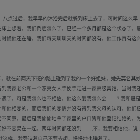
，八点过后，我早早的沐浴完后就躲到床上去了，可时间这么早
在床上想着，我们倒底怎么了，已经一个多月都是这个状态了，
的时候他还在睡，我们每天聊聊天的时间都没有，他工作真有这
事，就在前两天下班的路上碰到了我的一个好姐妹，她先莫名其
看到我家老公和一个漂亮女人手挽手走进一家高级宾馆，当时我
遇了，可是我怎么也不相信，他这么爱我怎么会……? 我和晟
才和他相恋的，而后我们的恋情并没有得到我父母的认可，他们
活不同意，最后是我偷偷地拿了家里的户口簿和他登记结婚的，
好不容易在一起，两年时间都还没到……,不，我要相信他，说
 就这样，我强迫着自己不要去想，慢慢地也睡着了。