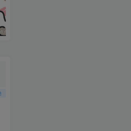
点点
妈妈求职记_打女友屁股
，
论