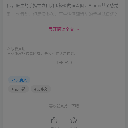
围，医生的手指在穴口周围轻柔的画着圈，Emma甚至感觉
到一丝情动，但是没多久，医生沾满润滑剂的手指就缓缓的
进来了，而且比刚刚深入多了，异物侵入的感觉十分明显，
展开阅读全文
Emma难受的紧缩屁股，医生立马一个大巴掌下来让她放
松，一来一去，肉屁股上又落了不少巴掌印。感觉到穴口的
肌肉不那么紧绷了，Brain放入了整个中指为她扩张，Emma
©
版权声明
文章版权归作者所有，未经允许请勿转载。
只能放松肌肉配合。
THE END
Brain的手指转动着向各个方向扩张了一会，觉得差不多
了，拿起准备好的灌肠器具深深的插入了Emma的屁股眼，
夫妻文
因为很好的扩张，Emma并不觉得有多不舒服，但是紧接着
# sp小说
# 夫妻文
冰凉的润滑液进入了肠道，这下Emma受不了了，“恩，难
受，先生，快停下！”扭着屁股试图缓解不适，嘴巴里也不时
喜欢就支持一下吧
地哼唧着。因为是第一次，Brain只准备200cc的剂量，但是
Emma还是感觉肚子慢慢鼓胀起来，而且隐隐作痛，过了仿
佛有一个世纪，Brain才宣布灌肠剂全部进来了，拔出管子的