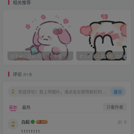
相关推荐
冷着脸让她在浴缸边撅好屁股。刚刚经历过洗礼的屁股眼有
些微红，也很敏感，怯怯的翕合着，Brain还是稍微扩张了
下，才又把软管插进去，肠道内又一次的冰凉感令Emma哭
得更厉害了，不住向医生求饶，她没想到灌肠会这么难受，
更是彻底怕了丈夫。
第三次灌完，Emma腿都软了，被Brain抱回了卧室。
纲手被打屁股(附图)_一条荒
老公的家法实践啦_25346476
Brain把她放在膝头，露出有些红肿的后穴，沾了药膏轻轻的
给她按摩，“记住教训了？以后还敢不敢撒谎，敢不敢偷懒
评论
共1条
了？”Emma摇摇头，“我再也不敢了先生，求你别再这样罚
我”，Emma声音软软糯糯的，透着委屈。
欢迎评论！若上传图片，请点击左侧导航栏的图床工具，获取图片链接。
提交
“你要乖乖的，我怎么会舍得罚你”，惩罚虽然结束了，但
是Brain每次惩罚都会让Emma反省，这次也不例外，他拿了
只看作者
最新
最热
一个小号肛塞抵住Emma穴口，灌了三次肠屁股眼无力抵
白起
0
抗，任由医生缓缓放了进去。因为这次Emma当着Brain的面
11111111
撒了两次谎逃避学习，Brain让她后穴含着肛塞坐在椅子上写