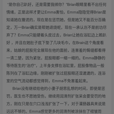
“是你自己趴好，还是需要我绑你？”Brian眼睛里看不出任何
情绪，正是这样才更让Emma害怕，Emma隐隐觉得Brian是
知道她在撒谎的，现在是在惩罚她，但是她又不能百分百确
定，万一Brian确实是帮她退烧呢，现在一承认岂不是前功尽
弃了？Emma只能硬着头皮过去，Brian让她在浴缸边上跪趴
好 ，并且在她肚子底下垫了几块毛巾，在Brain这个角度看
来，姑娘的屁股完全展现在他的面前，连害羞的臀缝都看得
一清二楚，因为紧张，屁股眼都一缩一缩的。Emma静静的
等待医生的“治疗”，上半身支撑在浴缸里，屁股像物品一般
陈列在了浴缸边缘，刚刚被扩张过屁股眼还湿漉漉的，连浴
室的空气流动都感觉得到，Emma不免害羞起来。
Brian没有继续给他的小妻子胡思乱想的时间，即使是惩
罚，医生也不愿她受伤，继续用润滑剂扩张呆会要受罚的地
方，刚在只是在穴口浅浅扩张了一下，对于灌肠器具来说是
远远不够的。Emma感觉更多的润滑剂被涂抹在了褶皱周