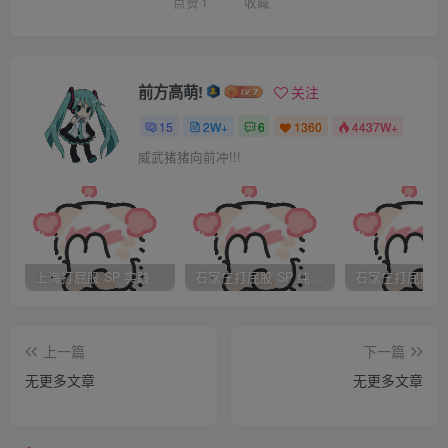
点赞
1
收藏
一瞬间，Brain眼疾手快的用一个小号塞子堵住了宣泄口，
“等15分钟，就可以排出去了”，医生面无表情的说。
肚子越来越痛，Emma额头上的汗水一颗颗的饱满极了，
前方高萌!
关注
她再也受不了了，可是又不敢忤逆丈夫，在Emma快要跪不
15
2W+
6
1360
4437W+
住的时候医生告诉她可以排了，不等医生关上门，Emma迫
威武猪猪向前冲!!!
不及待的起来释放……Emma以为“治疗”结束了，但是看到
医生又拿着灌肠剂进来了，姑娘无法忍受再经历一次灌肠，
痛哭流涕向Brain认错，说自己并没有生病，Brain盯着她的眼
睛说道，“Emma Riddle，我给过你机会，但是你依然不知死
上海打屁股 SP 实践
石家庄打屁股 SP 纯实践
活的继续撒谎逃避学习，现在的惩罚是你自找的，我觉得打
屁股对你来说已经没用了，现在、立刻给我回到刚才的位
置，再多来几次你才能记住今天的教训！”可怜的姑娘报以嚎
上一篇
下一篇
啕大哭。
无更多文章
无更多文章
Brain心有不忍，但是严谨的男人对一而再再而三的撒谎
难以姑息，看到跪坐在地上哭的可怜的妻子，他也只是继续