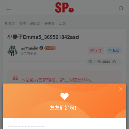
首页
各类小说阅读
夫妻文
正文
小妻子Emma5_369521842asd
前方高萌!
关注
私信
2年前更新
1
4604
1
本站致力营造轻松、舒适的交友环境。
另有小说阅读站点，网罗包括训诫文、腐文在内的
友友们好啊！
全网书源。
--------------------------