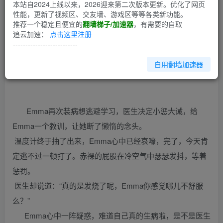
第1回
本站自2024上线以来，2026迎来第二次版本更新。优化了网页
性能，更新了视频区、交友墙、游戏区等等各类新功能。
推荐一个稳定且便宜的
翻墙梯子/加速器
，有需要的自取
五、诊所的工作下
追云加速：
点击这里注册
--------------------------
自用翻墙加速器
本帖最后由 linze 于 2014-8-10 21:59 编辑
Emma再次装病想逃避学习，医生决定小惩大诫，给
Emma一个教训，让她断了懒惰的念头。
温度计终于抽了出来，Emma心中已经哀嚎，完了，今天肯
定逃不过一顿打了。赤裸的屁股在冷空气中瑟瑟发抖，等着
惩罚。
医生却说道：“真的是发烧了呢，Emma你感觉哪儿不舒服
么？”
Emma心中一阵疑惑，难道自己真的生病啦，是不是医生