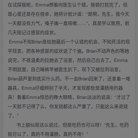
在试探我呢，Emma想着向医生认个错，挨顿打就完了，但
是心里还是存在侥幸，她将计就计道：“是啊，先生，我今天
一天都没有力气，嗓子痛一直咳嗽……”，真是学以致用，前
几天刚记过感冒的症状。
Emma不知Brian是给她最后一个认错的机会，不知死活的现
学现卖，把各种感冒的症状说了个遍。Brian不动声色的等她
说完，不甚温柔的拉她去了浴室，然后自己出去了。Emma
不明就里，自己睡裤早被医生扒下，现下又被拉到浴室，
Brian葫芦里到底买什么药。不一会Brian回来了，还拿着一堆
器具，Emma仔细辨别了半天，才发现那些是灌肠用的器
具！看着Emma惊恐的睁大眼睛，Brian淡淡的说道：“才过了
一天就不记得了么，你发烧都这么严重了，只能这么来退烧
了。”
书上貌似是这么说过，但是吃药也可以呀！“先生，吃药
就可以了，真的不用灌肠，真的不用！”