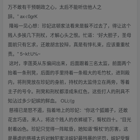
万不敢有干预朝政之心，太后不能听信他人之
辞。” ax<0grK
隆裕一见心想：珍妃这顿家法看来是躲不过去了，得让这个
贱人多挨几下刑杖，才解心头之恨。忙道：“好大胆子，圣母
面前只有乞求，还敢胡言狡辩，真是有悖礼束，应该重重杖
责。” 5~kf:U%~
这时，李莲英从东偏间出来，后面跟着三名太监，前面两个
抬着一条刑凳，后面的手里持着一条粗大的毛竹杖，进到殿
内，将刑凳放在珍妃的身前，持杖的太监侍立在两旁，等着
主子的号令。刑凳和刑杖都漆成朱红色，这些打人的刑具不
知沾过多少妃嫔的鲜血。 OLi;/(g
慈禧已是怒不遏，指着地上的珍妃：“你这个狐媚子，还敢
花言巧语，来人，将这个贱人的衣裤褪下，臀杖四十。”目光
射着凶色。珍妃只觉得一阵眩昏，她知道“臀杖”的厉害，这
是暴虐的慈禧太后对触犯家法嫔妃最残暴的惩罚，嫔妃受臀