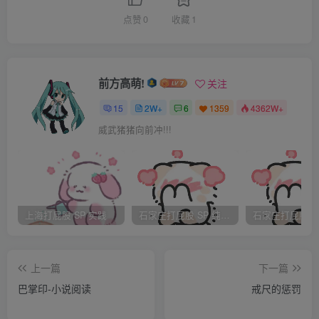
绣花夹裤。接着将她腰间的亵衣下摆掀开，露出下面夹裤的
点赞
0
收藏
1
汗巾。李莲英将汗巾解开，拉下珍妃的夹裤，里面仅剩贴肉
的月白色小衣，李莲英把手伸入小衣中，正欲褪下，珍妃哭
喊着：“李安达，奴婢不要脸面，皇上也要体面呀，饶了奴婢
前方高萌!
关注
吧！” $^l=#tV
15
2W+
6
1359
4362W+
李莲英故作姿态：“珍主子，别难为奴才了，这是大清的家
威武猪猪向前冲!!!
法，奴才不敢违背，委屈您了。”还是将珍妃的小衣拉褪至股
间，珍妃粉嫩浑圆的臀部全部裸露出来。珍妃不再求饶、哭
喊，在太监的众目睽睽之下裸露下体，使她感到万分羞辱，
紧闭双目，头低在刑凳上小声抽泣。 6R<%. -qr
上海打屁股 SP 实践
石家庄打屁股 SP 纯实践
等待她的还有更加残忍的杖责。在李莲英的指挥下，执杖太
监在刑凳一侧，抡起竹杖狠狠地照珍妃的臀部打下来。“啪、
上一篇
下一篇
啪”竹杖随着风声打在珍妃的臀上与皮肉相击发出响亮的声
巴掌印-小说阅读
戒尺的惩罚
音。一杖下来，粉嫩的皮肉上立即拱起一道紫红的杖痕，丰
满的臀肉随着竹杖的起落颤动着，珍妃全身一阵剧烈的痉