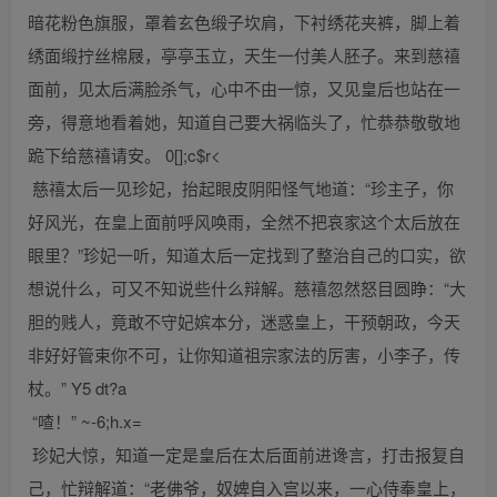
暗花粉色旗服，罩着玄色缎子坎肩，下衬绣花夹裤，脚上着
绣面缎拧丝棉屐，亭亭玉立，天生一付美人胚子。来到慈禧
面前，见太后满脸杀气，心中不由一惊，又见皇后也站在一
旁，得意地看着她，知道自己要大祸临头了，忙恭恭敬敬地
跪下给慈禧请安。 0[];c$r<
慈禧太后一见珍妃，抬起眼皮阴阳怪气地道：“珍主子，你
好风光，在皇上面前呼风唤雨，全然不把哀家这个太后放在
眼里？”珍妃一听，知道太后一定找到了整治自己的口实，欲
想说什么，可又不知说些什么辩解。慈禧忽然怒目圆睁：“大
胆的贱人，竟敢不守妃嫔本分，迷惑皇上，干预朝政，今天
非好好管束你不可，让你知道祖宗家法的厉害，小李子，传
杖。” Y5 dt?a
“喳！” ~-6;h.x=
珍妃大惊，知道一定是皇后在太后面前进谗言，打击报复自
己，忙辩解道：“老佛爷，奴婢自入宫以来，一心侍奉皇上，