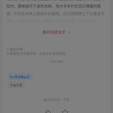
杖时，要被褪尽下身的衣裤，用大号毛竹杖笞打裸露的臀
部。不仅在肉体上是极大的摧残，在众目睽睽之下光着身子
受杖，也是对年轻女人精神上莫大的羞辱。 %~h'#S2X(
两名太监在李莲英的指挥下，将珍妃拖到了刑凳边上，珍妃
展开阅读全文
挣扎着呼喊：“饶了奴婢吧，我要见皇上，老佛
爷……” Rl(b tr1w
©
版权声明
慈禧恶狠狠地道：“饶了你？你这狐媚子，不受点皮肉之
文章版权归作者所有，未经允许请勿转载。
苦，是不会安生的，都是皇上把你给宠坏了，今天非好好管
THE END
束你不可。打，给我狠打，把她的裤子给扒下来，让大伙瞧
着打。” "P|G^*"~2
待分类sp文
太监不顾珍妃的挣扎，将她的外装扒开脱下，珍妃被架起，
# sp小说
拖翻在刑凳上，这宽大的春凳是皇妃专用的。又有四名太监
上前，将珍妃的肩头和双臂按住，另一端将她的双腿按住，
喜欢就支持一下吧
使珍妃动弹不得。在一旁的李莲英上前，将双手退入马蹄袖
内，俯身将珍妃旗服的下摆掀起，里面穿着粉红色的亵衣和