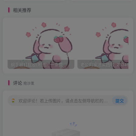
孪，腰肢痛苦地扭动着，珍妃只觉得竹杖打在身上，如同针
相关推荐
扎刀割一般的疼痛，她再也没有沉默的能力。第二杖下来
时，发出了凄惨的呻吟。 ge` J>2
“三”、“四”，李莲英操着浓重的河北方言在一旁唱着数。随
着珍妃的呻吟一声比一声凄惨，她的臀部已经布满了杖痕，
整个屁股完全拱肿起来。珍妃在刑凳上痛苦地扭动着仅能动
弹的腰肢。因杖打的剧痛而扭曲的面颊上淌下泪水和豆大的
纲手被打屁股(附图)_一条荒
老公的家法实践啦_25346476
汗珠。慈禧端坐在凤榻上，双目紧闭，余气未消。隆裕在
旁，看着在竹杖笞打下扭动着的珍妃，听着竹杖打在珍妃身
评论
抢沙发
上的声音和珍妃痛苦的呻吟声，露出一丝得意的笑
容。 vi2xonq^
欢迎评论！若上传图片，请点击左侧导航栏的图床工具，获取图片链接。
提交
“十五”、“十六”，竹杖越下越狠，渐渐的珍妃臀上杖痕已经
开绽，渗出鲜血。珍妃的腰肢已不能再动弹，呻吟声越来越
微弱。只能听见“啪、啪”的杖打声。“三十、三十一”珍妃的臀
部已经是血肉模糊，臀肉完全开绽，在竹杖的笞打下，血肉