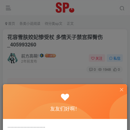
首页
各类小说阅读
待分类sp文
正文
花容雪肤姣妃惨受杖 多情天子禁宫探臀伤
_405993260
前方高萌!
关注
私信
2年前发布
0
1948
0
本站致力营造轻松、舒适的交友环境。
友友们好啊！
另有小说阅读站点，网罗包括训诫文、腐文在内的
全网书源。
--------------------------