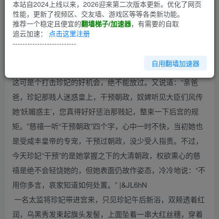
本站自2024上线以来，2026迎来第二次版本更新。优化了网页
性能，更新了视频区、交友墙、游戏区等等各类新功能。
第1回
推荐一个稳定且便宜的
翻墙梯子/加速器
，有需要的自取
追云加速：
点击这里注册
听了隆裕皇后和李莲英的禀告，慈禧太后一拍桌案：“好大胆
--------------------------
的贱人，竟敢背着哀家如此胡为，非得好好惩治不可，来人,
自用翻墙加速器
把珍妃给我召到储秀宫来。”隆裕一见太后动了圣怒，心想：
这可是个打击珍妃的好机会，绝不能放过。又说道：“亲爸
爸，珍妃那贱人迷惑皇上，干预朝政，奴婢听见大臣们风传
她‘妖媚惑主’，您真得好好惩治那贱妃，整束一下后宫的规
矩。”慈禧一听“干预朝政”四个字，心中一时不快，当初她也
是受咸丰皇帝的专宠，干预过朝政，没少受人指责。不过，
今天珍妃“干预”的是她掌握之下的大清朝政，权欲熏心的慈
禧是绝不会轻饶她的，但她表面仍故作姿态，冷冷地说：“不
用你多言，哀家知道如何处置。” |&JL6hN
一名太监将珍妃带进宫来，只见珍妃午后新浴，双颊透着红
润，乌黑秀发束起旗头发髻，上面坠着一串大红丝穗，穿着