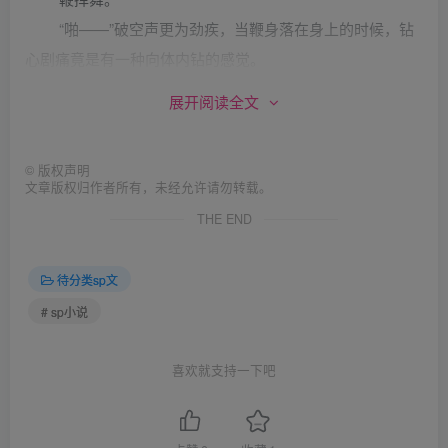
“啪——”破空声更为劲疾，当鞭身落在身上的时候，钻
心剧痛竟是有一种向体内钻的感觉。
原来刚才那名壮汉竟是将鞭给扔在了盐水中浸泡。
展开阅读全文
“啪——啪——啪——”疾急的破空声不间断发出，一道
道钻入骨髓的剧痛，不间断地滋生。叶景甜怒了，骂道：“你
©
版权声明
他妈还真卑鄙啊，竟然加盐水。”随着这声怒吼，从她体内冲
文章版权归作者所有，未经允许请勿转载。
出一阵像气的东西，可是，她根本感觉不到，她只是看到站
THE END
在她对面的几个人都瞬间躺在了地上，而叶景甜根本不知道
发生了什么。
待分类sp文
# sp小说
等几个大汉把云冰搀起来，他们都疑惑的看着叶景甜，
叶景甜也疑惑的看着他们，云冰仔细的看了她一会儿，说
喜欢就支持一下吧
道：“你自己好好在这里反省吧，咱们走。”说完，便带着人
离开了地牢。