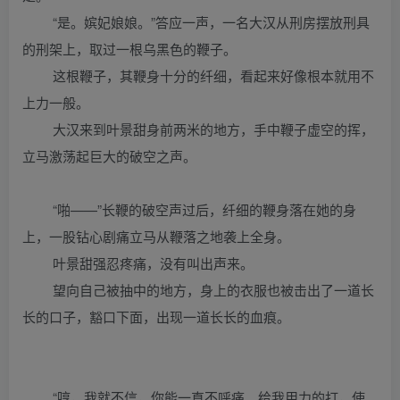
“是。嫔妃娘娘。”答应一声，一名大汉从刑房摆放刑具
的刑架上，取过一根乌黑色的鞭子。
这根鞭子，其鞭身十分的纤细，看起来好像根本就用不
上力一般。
大汉来到叶景甜身前两米的地方，手中鞭子虚空的挥，
立马激荡起巨大的破空之声。
“啪——”长鞭的破空声过后，纤细的鞭身落在她的身
上，一股钻心剧痛立马从鞭落之地袭上全身。
叶景甜强忍疼痛，没有叫出声来。
望向自己被抽中的地方，身上的衣服也被击出了一道长
长的口子，豁口下面，出现一道长长的血痕。
“哼，我就不信，你能一直不呼痛。给我用力的打，使