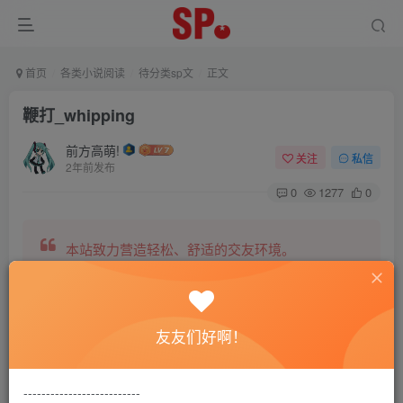
首页
各类小说阅读
待分类sp文
正文
鞭打_whipping
前方高萌!
关注
私信
2年前发布
0
1277
0
本站致力营造轻松、舒适的交友环境。
另有小说阅读站点，网罗包括训诫文、腐文在内的
友友们好啊！
全网书源。
--------------------------