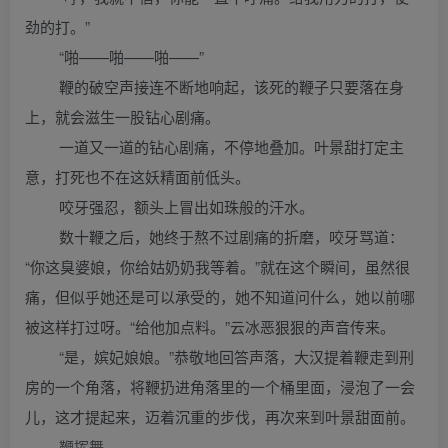
劲的打。”
“啪——啪——啪——”
鞭的破空声接连不断地响起，该死的鞭子只要落在身
上，就会滋生一股钻心剧痛。
一道又一道的钻心剧痛，不停地叠加。叶景甜打定主
意，打死也不在这妖精面前低头。
咬牙强忍，额头上冒出如珠般的汗水。
数十鞭之后，她终于熬不过剧痛的折磨，咬牙骂道：
“你这臭婆娘，你给姑奶奶我等着。”就在这个瞬间，虽然很
痛，但似乎她还是可以承受的，她不知道问什么，她以前哪
被这样打过呀。“给他加点料。”云冰恶狠狠的声音传来。
“是，嫔妃娘娘。”恭敬地回答声落，大汉提着鞭走到刑
房的一个角落，将鞭扔进角落里的一个桶里面，浸泡了一会
儿，这才提起来，迈着沉重的步伐，再次来到叶景甜面前。
鞭挥舞。