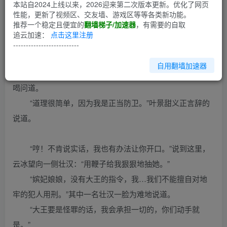
第1回
本站自2024上线以来，2026迎来第二次版本更新。优化了网页
性能，更新了视频区、交友墙、游戏区等等各类新功能。
推荐一个稳定且便宜的
翻墙梯子/加速器
，有需要的自取
架进刑房，四名壮汉直接将她kb在刑桩上。
追云加速：
点击这里注册
--------------------------
自用翻墙加速器
“告诉我，为什么要杀红袖姐姐？”云冰冷沉着脸，寒声
喝问道。
“道理很简单，因为我是正当防卫。”叶景甜义正言辞的
说道。
“哼！不肯说实话，我也有办法让你开口。”说到这里，
云冰望向一侧壮汉：“用鞭子给我狠狠地抽她。”
“嫔妃娘娘，没有大王的指令，我…我们不能擅自对地
牢的犯人用刑。”其中一名壮汉一脸为难地说道。
“大王要是怪罪的话，我会承担一切的，你们动手就
是。”