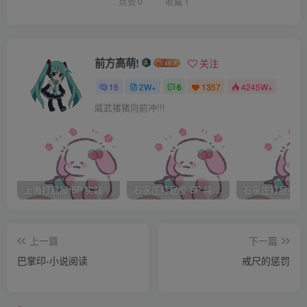
点赞
0
收藏
1
前方高萌!
关注
15
2W+
6
1357
4245W+
威武猪猪向前冲!!!
上海打屁股 SP 实践
石家庄打屁股 SP 纯实践
上一篇
下一篇
巴掌印-小说阅读
戒尺的惩罚