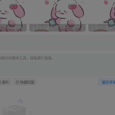
大乔木筛下细碎的叶影。Ellie把杂志塞进置物箱，舒服地闭上
253464763
女子监狱酷刑_一个吻
久违的打屁股_
阳光，好像一个个轻柔的吻。
的东方年轻人在难得宁谧的午后轻敲她办公室的门。修长高挑，
了，碎碎挡住眉眼，眸子里的神采却摄人。
图片
快捷回复
提交评
她面前，得体地伸手：“夏明朗，您的新博士生。”
有谁会想到，这家伙从容成熟的画皮下面是多么年少顽劣的心？