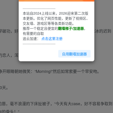
--------------------------
本站自2024上线以来，2026迎来第二次版
本更新。优化了网页性能，更新了视频区、
交友墙、游戏区等等各类新功能。
推荐一个稳定且便宜的
翻墙梯子/加速器
，
早破功，好在长年的自律让她不必面对指纹签到机冷冰冰的迟到
有需要的自取
追云加速：
点击这里注册
--------------------------
自用翻墙加速器
的恋人，浑然不顾想象中的迟到根本不存在这一事实。
睛朝她微笑：“Morning!”然后如常索要一个早安吻。
83天。
唇，毫不浪漫的下床扯被子，“今天有大case，好不容易争取到
你的骨头！”