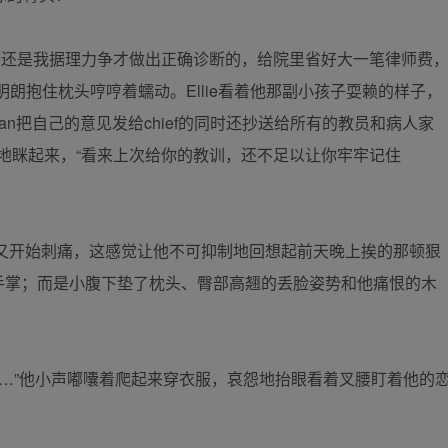
case还是我据理力争才做出正确诊断的，给院里省好大一笔律师费
朗抱住枕头哼哼着蠕动。Ellie看着他那副小孩子耍赖的样子，
man把自己的意见发给chief的同时还抄送给所有的教员和病人家
危险地眯起来，“看来上次给你的教训，还不足以让你牢牢记住
又开始刺痛，这感觉让他不可抑制地回想起前天晚上挨的那顿狠
ie的手掌；而是小腹下垫了枕头、臀部高翘的丢脸姿势和他痛恨的木
…”他小声嘟囔着爬起来穿衣服，哀怨地抬眼看着叉腰盯着他的