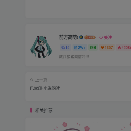
么。。。”
“是你大前天晚上做梦把我当蒸饺给咬了！”El
心死了！”夏明朗嘿嘿笑起来，绕到她背后拥住
前方高萌!
关注
哦甜心～～”
15
2W+
6
1357
4208
威武猪猪向前冲!!!
Ellie掰他的手，赶苍蝇一样赶他：“少来，
着头看在眼里，忍不住再亲一下才跳去旁边坐
上一篇
车子突然哀怨地望着副座上的女友：“我说Ell
巴掌印-小说阅读
金发的女子斜斜飞了他一眼，装作没听见继续
相关推荐
口水到我身上。。。
听到恋人哀叹了一声，认命地开车上路，那隐