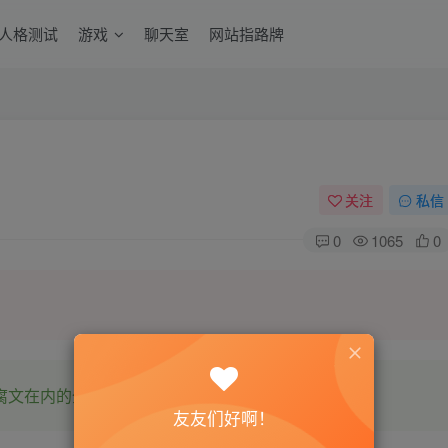
6人格测试
游戏
聊天室
网站指路牌
关注
私信
0
1065
0
腐文在内的全网书源。
友友们好啊！