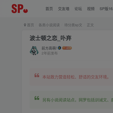
首页
交友墙
论坛
视频
SP版1
首页
各类小说阅读
待分类sp文
正文
波士顿之恋_卟弃
前方高萌!
2年前发布
本站致力营造轻松、舒适的交友环境。
另有小说阅读站点，网罗包括训诫文、