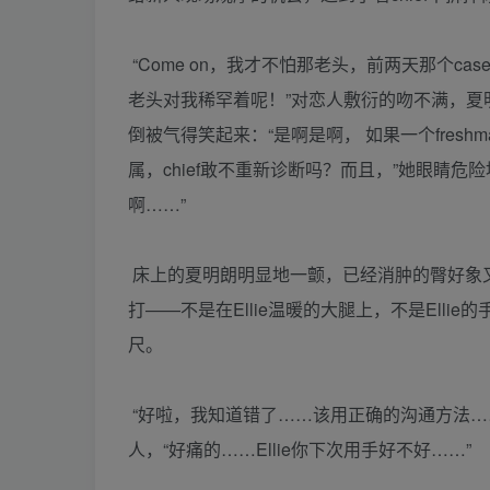
“Come on，我才不怕那老头，前两天那个
老头对我稀罕着呢！”对恋人敷衍的吻不满，夏明
倒被气得笑起来：“是啊是啊， 如果一个fresh
属，chief敢不重新诊断吗？而且，”她眼睛
啊……”
床上的夏明朗明显地一颤，已经消肿的臀好象
打——不是在Ellie温暖的大腿上，不是Ell
尺。
“好啦，我知道错了……该用正确的沟通方法…
人，“好痛的……Ellie你下次用手好不好……”