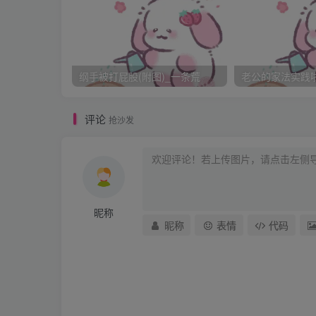
这是典型的波士顿初夏，日光倾城，路两旁的高
纲手被打屁股(附图)_一条荒
老公的家法实践啦_
眼睛伸懒腰，感觉透过车窗在脸上流过的暖暖
评论
抢沙发
恍惚回到两人初见的那天，同样的日光，清俊
举止从容，不带一点少年的青涩。黑发有点长
昵称
昵称
表情
代码
“Ms Anderson?” 他微笑，步履轻捷走到
当时谁会想到，他们会在半年内陷入热恋? 又