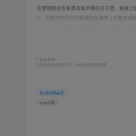
在夏明朗自告奋勇准备早餐的日子里，餐桌上
少，但夏同学因为早起缺觉在课堂上打盹失误
仅得了C的考卷和毫不留情的三十下皮带，而
司时代。
“啊啊啊啊啊啊啊！”夏明朗悲愤地仰天长啸，
©
版权声明
文章版权归作者所有，未经允许请勿转载。
啊！！”
Ellie神清气爽地往吐司上浇枫糖：“省省力
待分类sp文
# sp小说
有这样不堪回首的过去，夏明朗同学今天走进