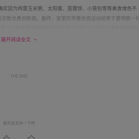
确实因为鸡蓉玉米粥、太阳蛋、莲蓉饼、小笼包等等美食增色不
的次数也勇创新高。最终，家里的早餐改良运动结束于夏明朗一
他第二天龇牙咧嘴地爬起来时自然又回到了永恒的炒蛋煎培根配
展开阅读全文
“我中华美食的博大精深就毁在你这个美国女人手里了啊啊啊
THE END
气吧，谁让你这博大精深美食文化的传人从了我呢？”
喜欢就支持一下吧
餐厅的惊骇表情自然不难理解：“豆浆和蒸饺？？我是在做梦