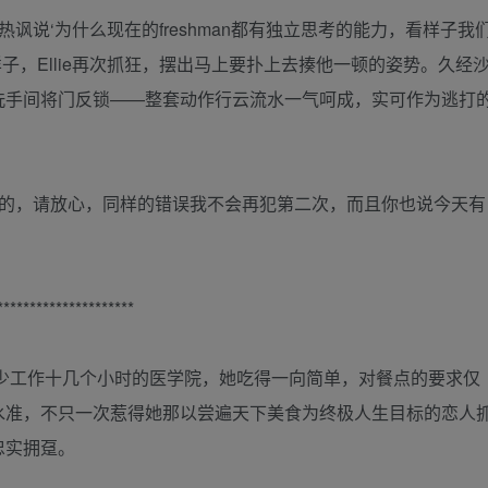
讽说‘为什么现在的freshman都有独立思考的能力，看样子我
样子，Ellie再次抓狂，摆出马上要扑上去揍他一顿的姿势。久经
洗手间将门反锁——整套动作行云流水一气呵成，实可作为逃打
亲爱的，请放心，同样的错误我不会再犯第二次，而且你也说今天有
*********************
天至少工作十几个小时的医学院，她吃得一向简单，对餐点的要求仅
水准，不只一次惹得她那以尝遍天下美食为终极人生目标的恋人
忠实拥趸。