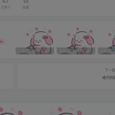
点赞
0
收藏
lie一想到就忍不住来气，“在梦里还背菜单，口水流了我一手，恶
，在脸颊上轻轻吻下去：“所以你昨天专门跑去买给我吃？好体贴
W+
上海打屁股 SP 实践
石家庄打屁股 SP 纯实践
快吃快吃，迟到了更有你吃的！”眸子里却流淌着愉悦的光。夏明朗
下开吃，不时发出心满意足的赞叹。直到扫荡完毕出门，他发动
下一
ie，你前天揍我特别狠不会是因为。。。那天我咬你那口吧？”
戒尺的
翻杂志，嘴角却忍不住微微上翘：再让你咬我那么痛，再让你流
隐的微笑更盛，在金色的阳光里仿佛初绽的花。