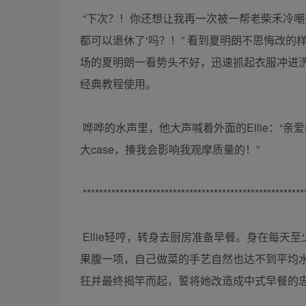
“下次？！你还想让我再一次被一帮老柴禾冷嘲热
都可以退休了‘吗？！” 看到夏明朗不思悔改的
场的夏明朗一看势头不好，迅速抓起衣服冲进
经典教程使用。
哗哗的水声里，他大声喊着外面的Ellie：“
大case，揍我会影响我观摩质量的！”
******************************************************
Ellie轻哼，转身去厨房准备早餐。身在每
果腹一项，自己做菜的手艺自然也达不到平均
狂并最终揭竿而起，誓将她改造成中式早餐的