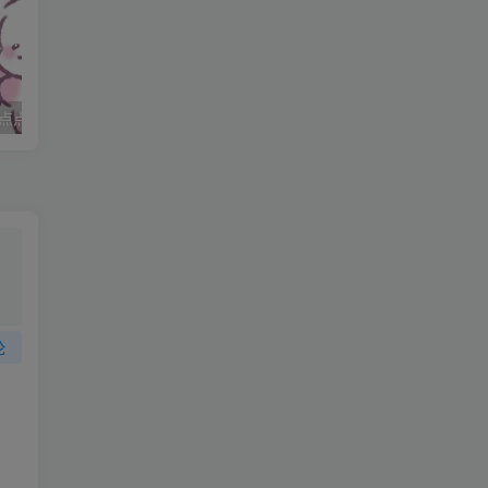
点点
妈妈求职记_打女友屁股
论