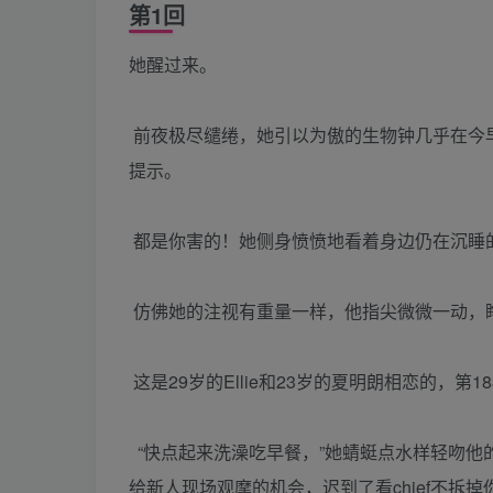
第1回
她醒过来。
前夜极尽缱绻，她引以为傲的生物钟几乎在今
提示。
都是你害的！她侧身愤愤地看着身边仍在沉睡
仿佛她的注视有重量一样，他指尖微微一动，睁开眼
这是29岁的Ellie和23岁的夏明朗相恋的，第1
“快点起来洗澡吃早餐，”她蜻蜓点水样轻吻他的
给新人现场观摩的机会，迟到了看chief不拆掉