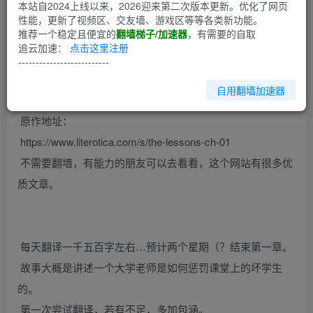
第1回
本站自2024上线以来，2026迎来第二次版本更新。优化了网页
性能，更新了视频区、交友墙、游戏区等等各类新功能。
推荐一个稳定且便宜的
翻墙梯子/加速器
，有需要的自取
–
追云加速：
点击这里注册
在谷地没有找到翻译区…就先发到原创区了。
--------------------------
自用翻墙加速器
原作地址：
https://www.literotica.com/s/the-lessons-ch-01
不需要翻墙，有能力的朋友可以去看看，这个网站有很多优
质文章。
每天翻译一千五百字左右…预计两个星期（？结束第一章。
故事大概是讲述一个大学老师是如何惩罚课堂上的坏学生
的。
第一次尝试翻译，若有不足，多加包涵。