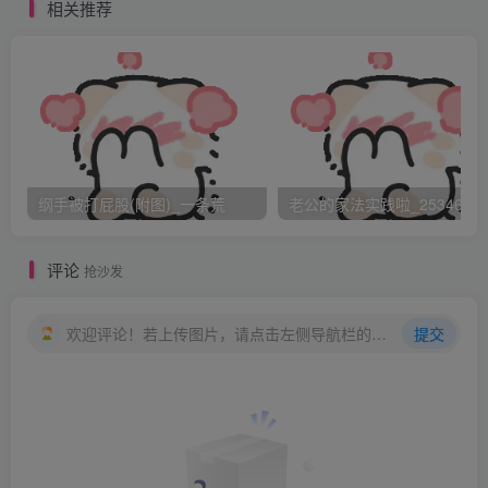
相关推荐
答案。并且更糟糕的是，他们对此完全不在意。实际上，他
们经常只是因为一个人答错问题就大笑，似乎这一切都只是
嬉戏做乐的趣事。皮特老师明白了如果他想在在离他们毕业
的期间中让他们表现好一些，就不得不使用一些严厉的手段
了。
纲手被打屁股(附图)_一条荒
老公的家法实践啦_25346476
他决定在高等数学课上行动。他刚问完他的学生们，是否有
评论
抢沙发
人能够认出一个数学方程组中的未知向量。萨拉·克斯汀是第
一个回答这个问题的，这是极其合理的。萨拉是那些最难对
欢迎评论！若上传图片，请点击左侧导航栏的图床工具，获取图片链接。
提交
付的学生中的一个。她是个相当漂亮的姑娘，有一帘棕色的
长发，和一双有魅力的眼睛。她让皮特老师想起了克斯汀·戴
维斯，她的大眼睛，甜美的笑容，以及天生的娇容。萨拉的
双乳并不是特别大，但是它们显得相当“活泼”，萨拉对她的
双峰相当满意。她不怎么需要化妆，比起克斯汀·戴维斯稍微