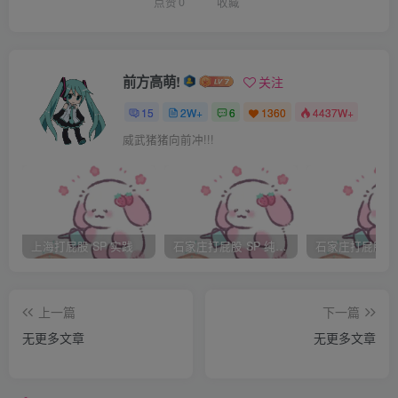
点赞
0
收藏
可以拥有纹身！后者相对而言前一条戒律比较难以执行。无
论如何，学生们知道学校的护士偶尔可以看到他们的裸身。
并且学校的校监也会时不时的进行一次全面检查。
前方高萌!
关注
15
2W+
6
1360
4437W+
在这所学校的糟糕的教学水平的对比下，对于衣着的严厉规
威武猪猪向前冲!!!
定显得有些讽刺。也就是说，邓普顿学校试图通过优秀的学
生仪表来弥补了差劲的本质。当然，男生女生们都极少会违
反衣着的规定。
上海打屁股 SP 实践
石家庄打屁股 SP 纯实践
皮特老师被分配到中年级同学的地质学和高等数学的教学任
务。很明显，他相当适合这份工作。然而，值得焦虑的是，
上一篇
下一篇
学生们已经来到大学有两三年了，他们非常清楚他们完全可
无更多文章
无更多文章
以摆脱这些课程。他们看上去对学习完全没有兴趣，教室里
传来持续不断的聊天省和嬉笑声。学生们很少能回答出正确