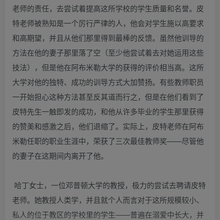
老师的责任，去尝试着提高这所学校的学生质量和名誉。皮
特老师被熟知是一个厉行严律的人，他会对学生施以高要求
和高期望，并且从他们那里得到最棒的反馈。虽然他训导的
方法在他的妻子那里落了空（至少他尝试着去对她运用这些
技法），但是他在阿布米勒大学的获得的评价相当高。这所
大学对他的独特、成功的训导方式大加赞扬。有些教师职员
一开始担心这种方法甚至反其道而行之，但是在他们看到了
皮特先生一触即发的成功，和他从许多毕业的学生那里获得
的赞美和感激之后，他们退缩了。实际上，皮特老师在阿布
米勒任职的职业生涯中，荣获了三次最佳教师奖——尽管他
的妻子在这期间内离开了他。
哈丁女士，一位邓普顿大学的教授，极力的尝试去聘请皮特
老师。她教授人类学，并且就个人而言对于这所规模较小、
私人的位于教区的学校里的学生——普遍在溺爱中长大，并