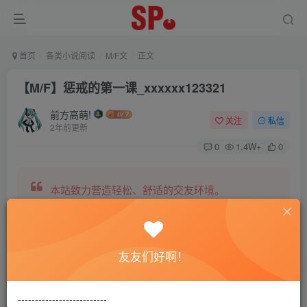
首页
各类小说阅读
M/F文
正文
【M/F】惩戒的第一课_xxxxxx123321
前方高萌!
关注
私信
2年前更新
0
1.4W+
0
本站致力营造轻松、舒适的交友环境。
另有小说阅读站点，网罗包括训诫文、腐文在内的
友友们好啊！
全网书源。
--------------------------