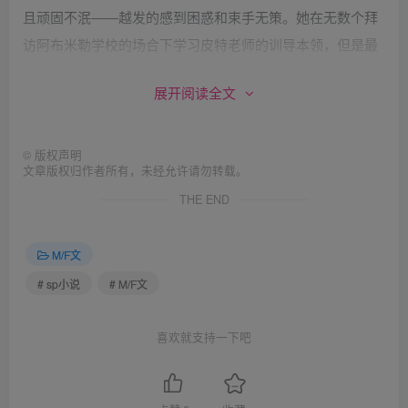
且顽固不泯——越发的感到困惑和束手无策。她在无数个拜
访阿布米勒学校的场合下学习皮特老师的训导本领，但是最
终她不得不承认她没有勇气把这些手段用上。因此，她想，
展开阅读全文
“为什么不干脆聘请他来呢？”于是，皮特老师在这所大学不
仅享有一份绝佳的薪水，同时他也再次确认了一件事情：他
的方法毋庸置疑是最好的。
©
版权声明
文章版权归作者所有，未经允许请勿转载。
THE END
然而他到达了邓普顿学校就立刻怔住了。在阿布米勒学生没
有规定的制服。学生们就穿着流行的款式或是他们喜欢的衣
M/F文
着。然而在邓普顿，所有的学生都必须穿着传统的校服：女
# sp小说
# M/F文
生，穿着白色的衬衣和黑色领结，到达膝盖以下的格子花呢
裙子，白色筒袜，黑色皮鞋，以及，毫无疑问的，白色的内
喜欢就支持一下吧
裤和胸罩。男孩们，穿着白色衬衫，黑色长裤，以及黑皮
鞋。没有任何一个姑娘被允许喷洒香水，或是佩戴昂贵的首
饰，以及扮上浮夸的妆容。当然，不必强调的是，没有女孩