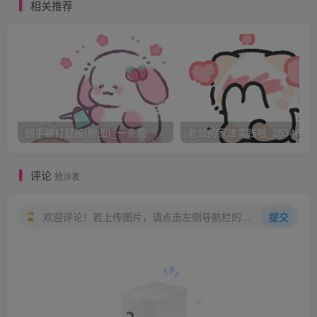
眼前一黑就晕倒在地平川
相关推荐
这一下吓坏了宫女太监
忙架起光绪往床上搬
且不言屋中手忙脚乱
宫里的大小人等已聚齐在外边
李莲英出门外，面带奸险
纲手被打屁股(附图)_一条荒
老公的家法实践啦_25346476
一步三遥走到珍妃近前
评论
抢沙发
说太后有旨，奴才要冒犯
珍主子别见怪，恕我礼不端
欢迎评论！若上传图片，请点击左侧导航栏的图床工具，获取图片链接。
提交
吩咐太监，急忙动手
一个按双腿，一个按双肩
珍妃见此景 挣扎不止
只可惜被死死的按住不能动弹