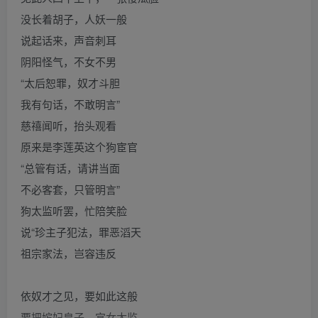
没长着胡子，人妖一般
说起话来，声音刺耳
阴阳怪气，不女不男
“太后恕罪，奴才斗胆
我有句话，不敢明言”
慈禧闻听，抬头观看
原来是李莲英这个狗宦官
“总管有话，请讲当面
不必客套，只管明言”
狗太监听罢，忙陪笑脸
说“珍主子犯法，罪恶滔天
祖宗家法，岂容违反
依奴才之见，要如此这般
要把嫔妃皇子，宫女太监