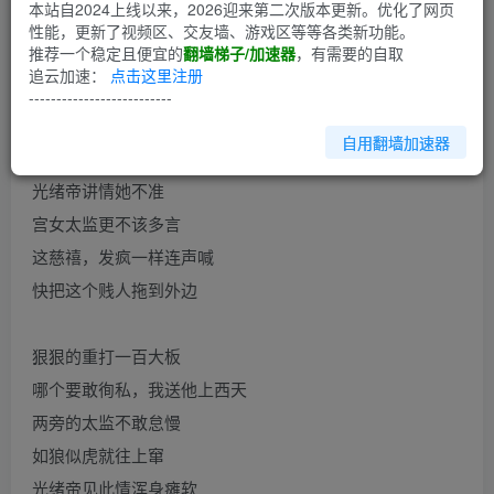
第1回
本站自2024上线以来，2026迎来第二次版本更新。优化了网页
性能，更新了视频区、交友墙、游戏区等等各类新功能。
推荐一个稳定且便宜的
翻墙梯子/加速器
，有需要的自取
闲言碎语不多谈
追云加速：
点击这里注册
书接上回开正篇
--------------------------
上回书说到慈禧发了怒
自用翻墙加速器
要痛责珍妃绝不容宽
光绪帝讲情她不准
宫女太监更不该多言
这慈禧，发疯一样连声喊
快把这个贱人拖到外边
狠狠的重打一百大板
哪个要敢徇私，我送他上西天
两旁的太监不敢怠慢
如狼似虎就往上窜
光绪帝见此情浑身瘫软