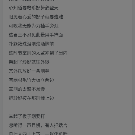
心知道要救珍妃势必登天
眼见着心爱的妃子就要遭难
可叹我无能为力袖手旁观
这君王不忍见此景用手掩面
扑簌簌珠泪滚滚洒胸前
这时节掌刑的太监冲到了屋内
架起了珍妃就往外馋
宫外摆放好一条刑凳
有两根毛竹大板立两边
掌刑的太监不怠慢
把珍妃按在那刑凳上边
举起了板子刚要打
忽听得一声且慢，有人把话言
见此人四十上下，一张倭瓜脸