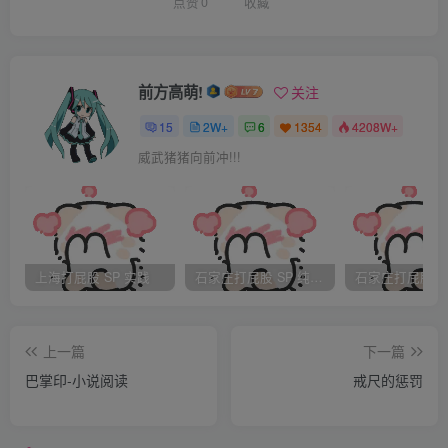
光绪帝在一旁怒发冲冠
点赞
0
收藏
高叫太后，不能这么办
骂一声无耻的太监，六根不全
你脏心烂肺，好不要脸
前方高萌!
关注
张开你那狗嘴，乱进谗言
15
2W+
6
1354
4208W+
太后您不要听这小人之见
威武猪猪向前冲!!!
望您收回成命撤回金言 、
孩儿我身为帝王，要留点脸面 、
这样的耻辱，叫我怎么活人间
慈禧闻听，把脸一板
上海打屁股 SP 实践
石家庄打屁股 SP 纯实践
说大胆的奴才不必多言
我这已然是网开一面
上一篇
下一篇
再若多口，我叫她命丧黄泉
巴掌印-小说阅读
戒尺的惩罚
光绪闻听，有口难辨