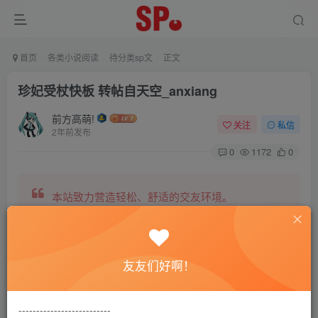
首页
各类小说阅读
待分类sp文
正文
珍妃受杖快板 转帖自天空_anxiang
前方高萌!
关注
私信
2年前发布
0
1172
0
本站致力营造轻松、舒适的交友环境。
另有小说阅读站点，网罗包括训诫文、腐文在内的
友友们好啊！
全网书源。
--------------------------