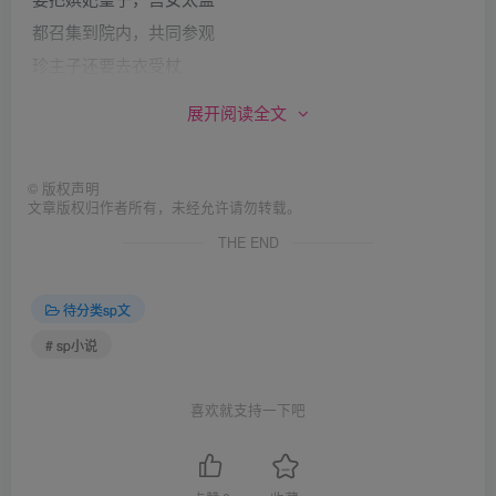
都召集到院内，共同参观
珍主子还要去衣受杖
褪去裙裤，剥去衣衫
展开阅读全文
既打她的身体，又臊她的脸面
才能够杀一儆百，保后宫平安”
©
版权声明
慈禧闻听，点头称善
文章版权归作者所有，未经允许请勿转载。
说真是个好主意妙不可言
THE END
吩咐宫女，传我的旨意
要大小人等，都来这参观
待分类sp文
小李子进言有功，赏裤衩一件
# sp小说
命你到宫外，去把刑监 "
哪个敢徇私，被你发现
喜欢就支持一下吧
斩下他的人头悬挂高杆
且不言她君臣心足意满、