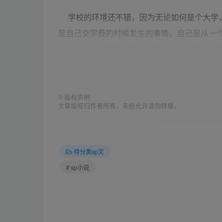
学校的环境还不错，因为无论如何是个大学，
是自己交学费的时候发生的事情。自己是从一
的经历，父母很是不放心，那个时候为啥没有
彻夜讨论的问题，放到衣服的兜里那是不行的
缝在内裤上是我母亲的主意，我完全反对，因
下，对于我来讲那还不如杀了我，那和女孩子
©
版权声明
文章版权归作者所有，未经允许请勿转载。
意。年轻人的火力大，脚丫子容易出汗，当我
我的手里不会很长的时间，无所谓了。数钱的
蓝色的工装，我们那里建行的人都穿这个，该
待分类sp文
要不是后边的催促自己交钱走人，我应该还会
# sp小说
领了生活的用具，走在校园的小路上，有一种
以轰轰烈烈的谈一次恋爱了。当然有个前提，
能凭钱。