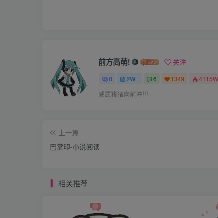
走进自己的宿舍才发现所有的好地方都被人占
了，因为他们认为是最不好的地方，而是恰恰
的透过窗户，看到对面女生的楼层。
礼节性的冲着众人点了点头，他爷爷的没有
前方高萌!
关注
先说一下我宿舍的环境，宿舍里有把个柜子和
帮鸟人，我上铺的是个留着小分头的白面书生
0
2W+
6
1349
4115W
185公分，体重估计在100公斤吧，他的上
威武猪猪向前冲!!!
伙，我怎么看怎么不顺眼，他的上铺上是个看
一个南方人，他的上边那个到是可以，起码我
上一篇
八个人都不作声，直到傍晚，我正在琢磨，我
巴掌印-小说阅读
说话了。
“各位今天是我们211宿舍人都到齐了，因此
相关推荐
有人请客自然没有不去的道理。
学校的门口就是一家叫“红房子”的小餐馆。