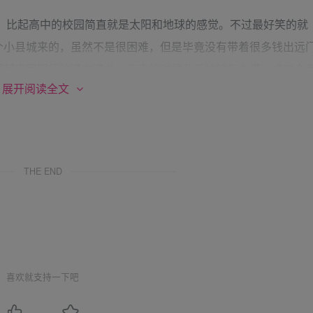
比起高中的校园简直就是太阳和地球的感觉。不过最好笑的就
个小县城来的，虽然不是很困难，但是毕竟没有带着很多钱出远
想起来用银行的通存通兑。临走的时候几千块钱怎么带，成了全
展开阅读全文
，放到装衣服的包里更不行，不可能自己一路上一直抱着那个包
为如果缝在屁股上是很不舒服的，如果缝在前边，上个厕所还要
上厕所没什么区别，最后决定放到两双鞋的鞋垫地下，这是个好
把钱拿出来的时候才发现，钱有点湿，有一股咸鱼的味道，好歹
THE END
人员不是学校的，是银行的，因为从她的穿着就能看得出来，是
我交钱的时候，看了一眼，还真是建行的，眉清目秀的一个丫头
看上几分钟，我相信就我的本事，绝对能把她搞到手。
“天高任鸟飞”的感觉，从高中的书山中解放出来的感觉，终于
就是别太花钱，因为自己没多少钱，要谈恋爱就凭自己的本事，
喜欢就支持一下吧