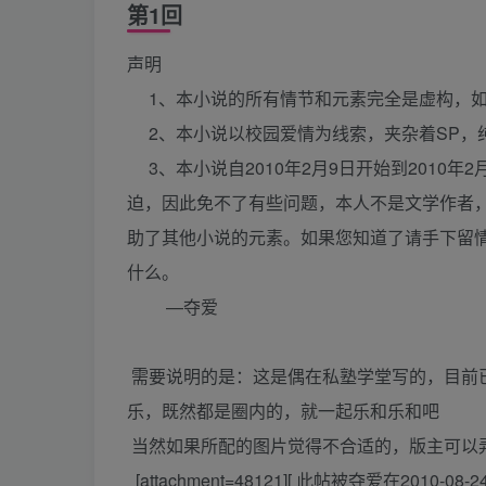
第1回
声明
1、本小说的所有情节和元素完全是虚构，
2、本小说以校园爱情为线索，夹杂着SP，纯
3、本小说自2010年2月9日开始到2010年2
迫，因此免不了有些问题，本人不是文学作者
助了其他小说的元素。如果您知道了请手下留
什么。
—夺爱
需要说明的是：这是偶在私塾学堂写的，目前
乐，既然都是圈内的，就一起乐和乐和吧
当然如果所配的图片觉得不合适的，版主可以
[attachment=48121][ 此帖被夺爱在2010-08-2