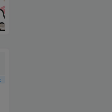
子
血
一
点点
妈妈求职记_打女友屁股
了
老
论
吃
要