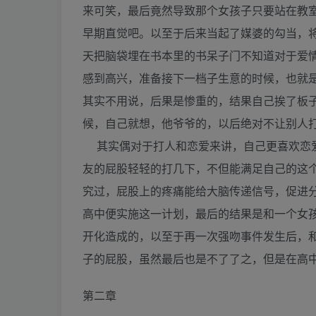
来可笑，最后竟然导致那个女孩子只要站在教
早期直觉吧。以至于后来当起了媒婆的勾当，
天把脑袋埋在书本里的书呆子门不知道对于爱
感到高兴，准备接下一档子生意的时候，也就
其实不用说，后果是惨重的，结果自己挨了板
候，自己就想，他爷爷的，以后绝对不让别人
其实偶对于打人和恋爱来讲，自己更喜欢恋爱
友的屁股轻轻的打几下，不但能满足自己的这
究过，屁股上的疼痛能给大脑传递信号，促进
高中便实施这一计划，最后的结果是和一个女
开化造成的，以至于再一次强吻事件发生后，
子的屁股，虽然最后也是不了了之，但是在高
第二章