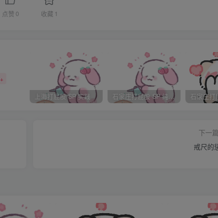
了，我是最后一个报到的，其实后来才证明他们都傻得不得
点赞
0
收藏
1
最好的地方，靠窗的下铺，因为只有这个铺和对面的铺可以很轻
一个人理我，只好悻悻的整理好东西。
八张床，一个写字台，一个公用的电脑，能上网。再说一下这
，一看那样子就是南方蛮子，在我脚后的下铺是个大胖子，个子
+
铺是个戴眼镜的小个子，微微的有点胖，我的对面是个油头粉面的家
上海打屁股 SP 实践
石家庄打屁股 SP 纯实践
上去平常却从眼里看的出是一个卓有心机之人，我的斜对过同样
认为如果追女孩的话，可能和我有一拼吧。
下一
靠，我是不是进了哑巴的房间，我脚后的胖子上铺的那个矮子
戒尺的
今天晚上我们聚餐，相互介绍一下，我请客”。