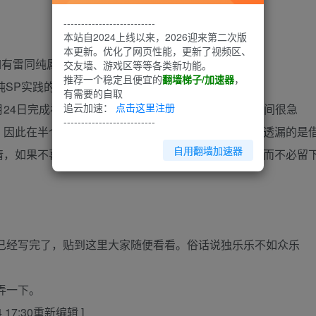
--------------------------
本站自2024上线以来，2026迎来第二次版
本更新。优化了网页性能，更新了视频区、
如有雷同纯属巧合。
交友墙、游戏区等等各类新功能。
推荐一个稳定且便宜的
翻墙梯子/加速器
，
SP实践的情节不多，共9万字，八十七章。
有需要的自取
追云加速：
点击这里注册
月24日完成初稿，2010年2月26日完成第一次修改，时间很急
--------------------------
，因此在半个月内的时间写出这么多是勉为其难，可以透漏的是
自用翻墙加速器
情，如果不喜欢或者什么其他原因，您尽可一笑而过，而不必留
已经写完了，贴到这里大家随便看看。俗话说独乐乐不如众乐
弄一下。
4 17:30重新编辑 ]