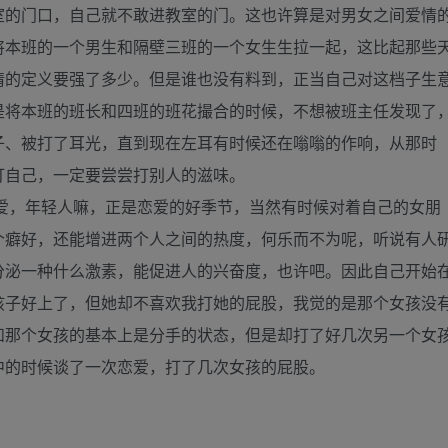
室的门口，自己就不敢进教室的门。这也许算是对男女之间爱情
将本班的一个男生和隔壁三班的一个女生生拉一起，这比起那些
情的定义要强了多少。但是谁也没有料到，正当自己对这档子生
是将本班的班长和四班的班花撮合的时候，不想被班主任发现了
子、被打了耳光，直到现在左耳有时候还在嗡嗡的作响，从那时
打自己，一定要尝尝打别人的滋味。
，年轻人嘛，正是恋爱的好季节，当然有时候对着自己的女朋
个癖好，还能增进两个人之间的热度，何乐而不为呢，听说有人
分泌一种什么激素，能促进人的兴奋度，也许吧。因此自己开始
孩子好上了，但她却不喜欢我打她的屁股，我觉的是那个女孩没
和那个女孩的基本上是分手的状态，但是却打了好几次另一个女
中的时候谈了一次恋爱，打了几次女孩的屁股。