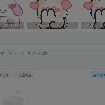
经不是我刚来的模样，酒就是男人交际的桥梁，类似于女人的
绍一下人物：我：夺爱，在我介绍自己的时候，其他七个人眼珠
说还有个爱字，自己却趾高气扬的说，自己就是传说中的食肉啖
的大胖子叫李军，他的上铺的小矮子叫胡芳，我一直弄不明白，
253464763
女子监狱酷刑_一个吻
久违的打屁股_
庄利，他的上面叫陈超，我的斜对过叫廖波，他的上面李刚，为
会的座次，胡芳是老大，我是老二，李刚老三，宋峰老四，庄利
幺。
海，其实就在我从门口走到我的座位上的时候，我就已经仔细的
图片
快捷回复
提交评
从脸蛋到身材到气质仔仔细细的研究了一番，最后的结果是还行
，这是一个极为中性的评判，既不好也不坏，当然这个是仁者见仁
给了高分，但是如果让我追女孩的话，我可能不会，因为兔子不
虽然有几个男生在教室里折腾来折腾去，故意的耍酷，目的就是