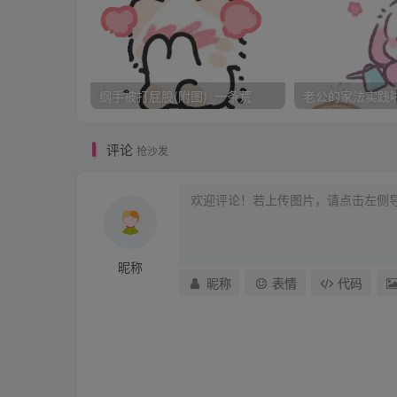
等八个人喝的东倒西歪的回到宿舍的时候，已
逛街吧。为了以后的故事进行只好再次重新介
都掉了下来，因为百家姓里没有这个姓，更别
者，爱情的杀手。我的上铺叫宋峰，我的脚部
纲手被打屁股(附图)_一条荒
老公的家法实践啦_
个男人为啥用了一个女性的名字，我的对面叫
以后可以统一行动，按照年龄排了类似于黑社
评论
抢沙发
五，李军老六，廖波老七，陈超老八，俗称老
第三章
昵称
班上男女生比例大约1：1左右。来自五湖四
昵称
表情
代码
打量过每一个已经进来的和后来进来的女生，
吧，至于有没有SP的倾向，倒是很难评判的
智者见智的东西了，也许我判不及格别人可能
窝边草，再说了更因为没有多少让我心动的，