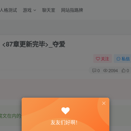
6人格测试
游戏
聊天室
网站指路牌
<87章更新完毕>_夺爱
关注
私信
0
2094
0
腐文在内的全网书源。
友友们好啊！