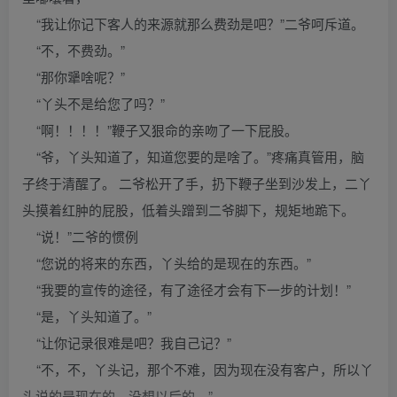
“我让你记下客人的来源就那么费劲是吧？”二爷呵斥道。
“不，不费劲。”
“那你犟啥呢？”
“丫头不是给您了吗？”
“啊！！！！”鞭子又狠命的亲吻了一下屁股。
“爷，丫头知道了，知道您要的是啥了。”疼痛真管用，脑
子终于清醒了。 二爷松开了手，扔下鞭子坐到沙发上，二丫
头摸着红肿的屁股，低着头蹭到二爷脚下，规矩地跪下。
“说！”二爷的惯例
“您说的将来的东西，丫头给的是现在的东西。”
“我要的宣传的途径，有了途径才会有下一步的计划！”
“是，丫头知道了。”
“让你记录很难是吧？我自己记？”
“不，不，丫头记，那个不难，因为现在没有客户，所以丫
头说的是现在的，没想以后的。”