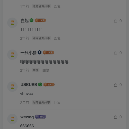
在加快，二爷的火被几个丫头的偷懒给燃起来了。
1年前
回复
江苏省苏州市
“我走这几天，你们就是这样工作的？”二爷带着怒火的眼
神狠狠地瞪着大姐，大姐战战兢兢地低下了头，呼吸急促起
白起
0
来，抱着胳膊的手抱得更紧了。紧张的气氛压抑着整个空
1111111111
间，几个丫头都低着头，腿微微地颤抖着。这时候，谁都知
2年前
回复
河南省郑州市
道要拼命忍住，不能动，不能出声音，否则，二爷的怒火就
一只小猪
0
会烧到自己的身上。四丫头吓得抽泣了起来。
嘻嘻嘻嘻嘻嘻嘻嘻嘻嘻嘻嘻
“还有脸哭？”二爷怒气冲冲地朝着四丫头吼了起来，
“拿家法来！”三丫头连滚带爬取来竹鞭。这竹鞭长约50厘
2年前
回复
中国
米，小指头粗细，光滑发亮，是二爷兴起时的一个小制作。
USBUSB
0
有一天二爷信步竹林，看到几根裁下的竹子，随手取了一
vhhvcc
截，轻轻抽打着跟随的二丫头，发现这竹子还使得挺顺手
2年前
回复
河南省郑州市
的。于是二爷将竹子搁在书桌上，闲时削一削，打磨打磨，
还给竹子的一头密密地缠上了红线。几个丫头都怕二爷这竹
weweq
0
鞭，打在屁股上，一鞭子就是一道紫檩子。三丫头捧着竹
666666