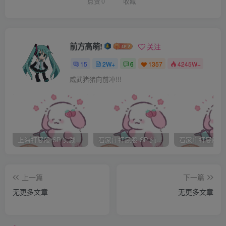
点赞
0
收藏
二爷要出门办事，给几个丫头留了任务，每天晚上睡觉前汇
报当天的工作。老虎不在家，自然猴子称霸王，第一天几个
丫头疯玩了一天，晚上都没有按二爷的吩咐如实汇报。第二
前方高萌!
关注
天一上线，家里的头像就闪动起来
15
2W+
6
1357
4245W+
“昨天都干什么了？没一个人听话的是吧？等我回家再
威武猪猪向前冲!!!
说！”
二爷要出门办事，给几个丫头留了任务，每天晚上睡觉前汇
报当天的工作。老虎不在家，自然猴子称霸王，第一天几个
上海打屁股 SP 实践
石家庄打屁股 SP 纯实践
丫头疯玩了一天，晚上都没有按二爷的吩咐如实汇报。第二
天一上线，家里的头像就闪动起来
“昨天都干什么了？没一个人听话的是吧？等我回家再
上一篇
下一篇
说！”
无更多文章
无更多文章
今天是二爷到家的日子，几个丫头心里都忐忑不安：今天晚