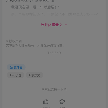
“我没现在要，我一年以后要！”
“是，丫头现在知道了，可是您也不用发那么大火呀~~~”
“嗯？”
展开阅读全文
二爷眼里的怒火逼着二丫头身体后倾着，紧张的摇着头，
连声说“不，丫头不犟嘴了，丫头知道爷的意思了。”
©
版权声明
“过来！”二爷命令道。 二丫头哆哆嗦嗦地跪行几步，来到
文章版权归作者所有，未经允许请勿转载。
二爷身前。
THE END
“裤子脱了！” 二丫头心理颤抖着，心想，自己知道哪里出
问题了，怎么还打呀，可是二爷坚定的眼神，又不敢违抗命
家法文
令，慢吞吞地褪去裤子，不是磨蹭时间，这个给二丫头胆，
# sp小说
# 家法文
二丫头也不敢，是真疼呀。二爷拉过二丫头，轻抚着红彤彤
的的屁股，还是严厉地质问， “还犟嘴不了？”
喜欢就支持一下吧
倔强的二丫头眼泪不听话地流淌。。。。。。[ 此帖被痛
并快乐着在2013-08-24 22:36重新编辑 ]