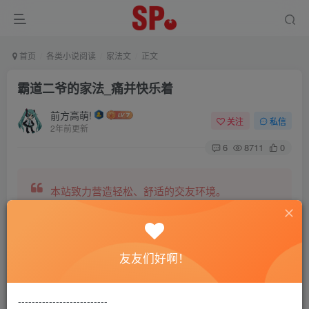
首页
各类小说阅读
家法文
正文
霸道二爷的家法_痛并快乐着
前方高萌!
关注
私信
2年前更新
6
8711
0
本站致力营造轻松、舒适的交友环境。
另有小说阅读站点，网罗包括训诫文、腐文在内的
友友们好啊！
全网书源。
--------------------------