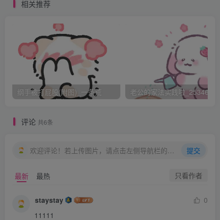
上不好过，前几天欠下的帐，今天一定是要还了。
相关推荐
一如既往是四丫头掌勺，做了二爷最爱吃的羊汤面。俗话
说，上车饺子下车面。二爷舒服地吃完了香喷喷的面，喝尽
了热乎乎的汤，抬头看看几个侍立两旁的丫头，挥挥手说：
“你们吃吧！”然后慢步到露天天台上，吧嗒起他的香烟。
大丫头抱着几个人几天的工作报告跟随过去给二爷批阅。
几个丫头轻手轻脚地盛了面，静静地吃着，没人敢出
纲手被打屁股(附图)_一条荒
老公的家法实践啦_25346476
声。在这个家里，吃饭时是严禁出现吧唧嘴的声音的，为了
这个，三丫头可没少挨抽，现在也练出来了。最慢的三丫头
评论
共6条
吃过饭，五丫头收拾停当，几个人排着队走到二爷面前，规
矩地站好，等着二爷地吩咐。丫头们并排站着，腿微微分
欢迎评论！若上传图片，请点击左侧导航栏的图床工具，获取图片链接。
提交
开，两手背后，左手抱着右胳膊肘，右手抱着左胳膊肘，这
只看作者
最新
最热
个是二爷家的规矩，在二爷面前丫头站立时，必须是这样的
姿势。二爷低头翻着几个丫头的工作报告，嘴角的笑意冻住
staystay
0
了，脸色沉了下去，“哗啦哗啦”的声音显示二爷翻看的速度
11111