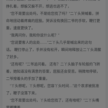
挣扎着，想躲又躲不开，想逃也逃不了，
“您不是要出处吗，不是给您找了吗？”二丫头哭喊着，拼
命地扭动着疼痛的屁股。哭诉没有换回二爷的手软，鞭打更
重，速度更快了。
“我再问你，我和你说什么呢？”
“您说要客人的出处……”二丫头几乎是喊出来的这句
话。 鞭打停止了，手并没有松开，瞬间地释放让二丫头清醒
了好多，
“还有呢？”二爷追问着。 还有？二丫头脑子车轮般的飞转
着，她知道没有满意的答案，屁股还会受苦。稍微地停顿，
二爷按着头的手加了重量，
“丫头想呢，丫头想呢，您容丫头时间…”这个哀求被批准
了，鞭子没落下来，
“您不是要出处吗，丫头给您找了，还有啥呢？”二丫头嘴
里嘟囔着，