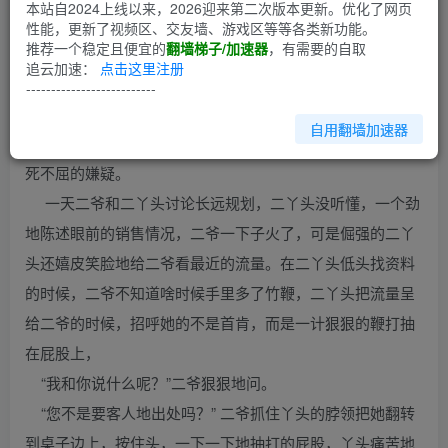
第1回
本站自2024上线以来，2026迎来第二次版本更新。优化了网页
性能，更新了视频区、交友墙、游戏区等等各类新功能。
推荐一个稳定且便宜的
翻墙梯子/加速器
，有需要的自取
] 二爷有五个丫头，一起干了一个贸易公司，二爷是老板，
追云加速：
点击这里注册
四个丫头做业务，在工作上难免有不同的意见，有了不同的
--------------------------
意见就要有解决的方法，二爷的解决方式很特别。
自用翻墙加速器
二爷的性格很霸道，有独裁的嫌疑。二丫头很倔强，有宁
死不屈的嫌疑。
一天二爷和二丫头讨论长远规划，二丫头没听懂，一个劲
地陈述眼前的销售情况，二爷一下子火了，可是倔强的二丫
头还嬉皮笑脸地给二爷看最近的流量。在二丫头低头找资料
的时候，二爷不知道啥时候手里多了竹鞭，二丫头把流量呈
给二爷的时候，招呼她的不是首肯，而是一计狠狠的鞭打抽
在屁股上，
“我和你说什么呢？”二爷狠狠地问。
“您不是要客人地出处吗？” 二爷抓住丫头的脖领把她翻转
到桌子边上，按住头，一下一下地抽打的屁股，丫头痛苦地