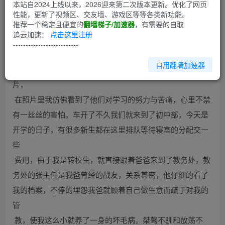
本站自2024上线以来，2026迎来第二次版本更新。优化了网页
性能，更新了视频区、交友墙、游戏区等等各类新功能。
第1回
推荐一个稳定且便宜的
翻墙梯子/加速器
，有需要的自取
追云加速：
点击这里注册
天下着濛濛细雨爸爸开着车把我卸在了远郊的一所环境优美
--------------------------
的中学——泽育中学。车开在优美的校园里，刚进去映入眼
自用翻墙加速器
帘的是巨大的光荣榜，大大的光荣榜里有很多学哥学姐的照
片，
在照片里我仿佛看到了他们对学习的努力与苦痛，心里不禁
有一丝丝的害怕。车开了不久我们就来到了初中部，今天是
开学的日子，有很多新生都在这里排队等待寝室的分配交一
些
费用，由于我是转校生，就直接跟着爸爸来到了教务处，教
务处的张主任是我爸曾经的战友，关系甚密，他仔细的看了
我的档案，不停的埋怨我爸就顾着自己做生意而疏于对我的
管
教，使我这么小就养了一身的坏毛病，桀骜不驯和放荡不