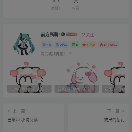
我给你
点赞
0
收藏
点颜色看看。这时又转向了唐飞那里，只见她一个巴掌打在
了唐飞的脸上，唐飞措手不及跌了个趔趄，又马上站起来笔
直的靠墙站好，并说老师我错了，老师说那该怎么办，唐飞
前方高萌!
关注
说打10
15
2W+
6
1352
4176W+
下板子，并迅速地脱了裤子和内裤露出光屁股习惯地趴在了
威武猪猪向前冲!!!
桌子上，老师看了看我说让我也快点，我不敢不从也脱了裤
子趴在那里，可是我不好意思脱内裤，老师急了，顺手就把
我内裤
给拽了下来，并说你这么大的小男孩光屁股我见得多了，你
上海打屁股 SP 实践
石家庄打屁股 SP 纯实践
有什么不好意思的，要是怕不好意思你就别犯错误，说着第
一板子就落到了我的屁股上，我疼得哇哇叫，老师大声说查
上一篇
下一篇
数，我
巴掌印-小说阅读
戒尺的惩罚
伴随着哭腔忍痛查着一二三四。。。这一次打我哭的昏天黑
地，这一次打我终生难忘！[ 此帖被血总是热的在2013-04-