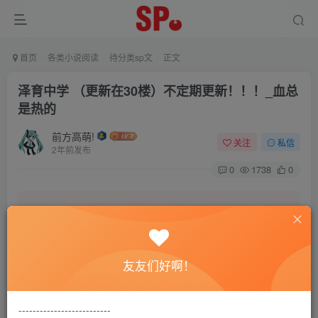
首页
各类小说阅读
待分类sp文
正文
泽育中学 （更新在30楼）不定期更新！！！_血总
是热的
前方高萌!
关注
私信
2年前发布
0
1738
0
本站致力营造轻松、舒适的交友环境。
友友们好啊！
另有小说阅读站点，网罗包括训诫文、腐文在内的
全网书源。
--------------------------