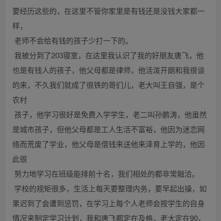
要经历这些的，在这里不管你家里是有钱还是没钱大家都一
样，
老师不会给有钱的孩子少打一下的。
我被分到了203寝室，在这里我认识了我的好朋友唐飞，他
也是有钱人的孩子，他父母都是律师，他活泼开朗和我很谈
的来，不久我们就成了很铁的哥们儿，老大叫王自强，是个
农村
孩子，他学习很好是免费入学学生，老二叫孙鹏涛，他虽然
是城市孩子，但他父母都是工人生活不富裕，他因为迷恋网
络而荒废了学业，他父母是借钱来送他来泽育上学的，他因
此很
努力地学习在班级能排前十名，我们相处的都非常融洽。
学校的规矩很多，生活上每天要整理内务，要早起出操，如
果迟到了会遭到惩罚，在学习上每个人老师会按学生的自身
情况来制定学习计划，我和唐飞都定在及格，老大定在90，