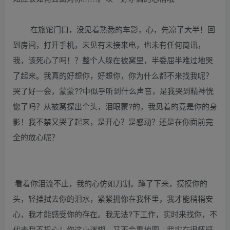
在旅馆门口，没见着熟悉的车影，心，先凉了大半！回
到房间，打开手机，未见有未接来电，也未有任何简讯，
我，该死心了吗！？整个人躲在被窝里，半委屈半难过地哭
了起来。我真的好想你，好想你，你为什么都不来找我呢？
哭了好一会，蒙蒙??中似乎听到什么声音，是我哭到精神恍
惚了吗？从被窝探出个头，泪眼蒙?的，我见着的竟是你的身
影！我不禁又哭了起来，是开心？是感动？还是在你面前完
全的放心呢？
看着你泪流不止，我的心仿如刀割。蹲了下来，摸摸你的
头，轻揉拭去你的泪水，紧紧拥你在我怀里，我才能稍稍安
心，我才能感受你的存在。我无法?下工作，实时来找你，不
代表我不担心！你这小迷糊，又不会看地图，我实在很怀疑