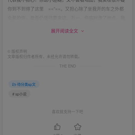
你到不到得了这里 ==”==。又担心除了坐我开的车之外都
会晕的你，是否仍坚持要来这，万一，你临时改了地点，我
要如何找你呢？狂打你手机却又收不到讯息，天晓得你怎么
展开阅读全文
会选这么一个人烟罕至的地方@@。幸好，我有打来这间旅
馆，确定你真的有来这里住宿，我的心才稍稍安了一点。昨
©
版权声明
天，将所有工作都赶完，只为了今天一早可以来找你，可以
文章版权归作者所有，未经允许请勿转载。
带你回去。也许，我从不承认，但，少了你，我真的好象少
THE END
了全世界一样。你对我而言，就像空气，是每天生活的必
需。在拥有时未深觉你的重要，但在失去你时，我才知道，
待分类sp文
我的生活、我的生命，已片刻都少不了你。
# sp小说
「你，还好吗？」过了好一会，心情平稳了些，才得以开口
说话。「对不起，我来晚了！」
喜欢就支持一下吧
＝＝＝
听到你关怀的问候，我的泪水又不争气地冒了出来。不知道