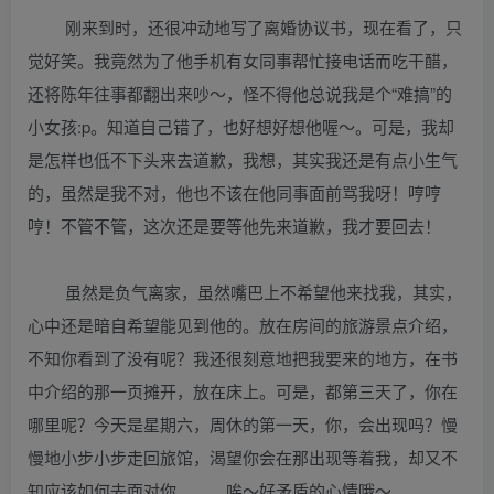
刚来到时，还很冲动地写了离婚协议书，现在看了，只
觉好笑。我竟然为了他手机有女同事帮忙接电话而吃干醋，
还将陈年往事都翻出来吵～，怪不得他总说我是个“难搞”的
小女孩:p。知道自己错了，也好想好想他喔～。可是，我却
是怎样也低不下头来去道歉，我想，其实我还是有点小生气
的，虽然是我不对，他也不该在他同事面前骂我呀！哼哼
哼！不管不管，这次还是要等他先来道歉，我才要回去！
虽然是负气离家，虽然嘴巴上不希望他来找我，其实，
心中还是暗自希望能见到他的。放在房间的旅游景点介绍，
不知你看到了没有呢？我还很刻意地把我要来的地方，在书
中介绍的那一页摊开，放在床上。可是，都第三天了，你在
哪里呢？今天是星期六，周休的第一天，你，会出现吗？慢
慢地小步小步走回旅馆，渴望你会在那出现等着我，却又不
知应该如何去面对你……。唉～好矛盾的心情哦～