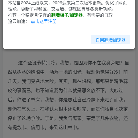
第1回
本站自2024上线以来，2026迎来第二次版本更新。优化了网页
性能，更新了视频区、交友墙、游戏区等等各类新功能。
推荐一个稳定且便宜的
翻墙梯子/加速器
，有需要的自取
在冷冷的冬天，我喜欢窝在他身旁。体温较高的他总是能让
追云加速：
点击这里注册
手脚冰冷的我，拥有温暖。而且，在他的怀中，我总能感受
--------------------------
到浓浓的宠溺与疼惜，让我深刻地觉得自己是一个幸福的小
自用翻墙加速器
女人。
这个圣诞节特别冷，我想，是因为你不在我身旁吧？虽
然从树丛的缝隙中，洒落一地的阳光，我却仍觉得好冷！前
几天，我们莫名地大吵，其实，现在想想，那都只是鸡毛蒜
皮的事而已，也不知道我为什么就是那么放不下。大吵过
后，你进了书房，我想，你是想让自己冷静下来吧？而我，
却仍在气头上，在我认为根本还没吵完，而是你私自地决定
停止了这场争吵。于是，我负气离家。带走了几件衣物，还
有提款卡、信用卡，来到这山林中。