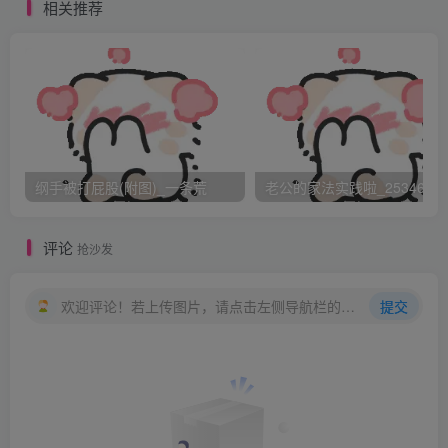
了呢！」急急地为自己辩护，我，可是有留下讯息的唷～要
相关推荐
不然你哪找得到我！
「好，算你对，那这就不罚了！」耶～老公最好了～
ccc……
「不过……」！？还有不过！？这……！？
「好象有谁答应过我，不在晚上十一点后独自一人在外面的
后～」老公似笑非笑地望着我，唉～我知道，我又栽在老公
纲手被打屁股(附图)_一条荒
老公的家法实践啦_25346476
手里了……
「好啦～那个人是我啦～我，我气昏头了呀！就……」谁会
评论
抢沙发
在生气时还去分析条理呀～还想那么多??…
「哦！？气昏头了？那大概是上次那顿罚太轻了，才会让你
欢迎评论！若上传图片，请点击左侧导航栏的图床工具，获取图片链接。
提交
忘记有这回事吧？」见到老公挑眉“奸笑”，我就知道这回逃
不过了……
「呃……嘿嘿嘿…」傻笑中，呜～我可不可以装死呀～
「我说过，你要做什么，我都不反对！只要不要危害到自己