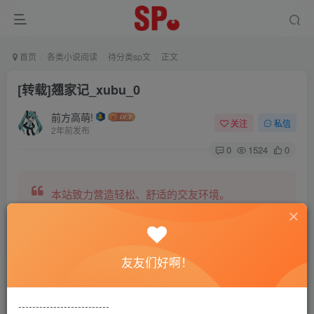
首页
各类小说阅读
待分类sp文
正文
[转载]翘家记_xubu_0
前方高萌!
关注
私信
2年前发布
0
1524
0
本站致力营造轻松、舒适的交友环境。
另有小说阅读站点，网罗包括训诫文、腐文在内的
友友们好啊！
全网书源。
--------------------------