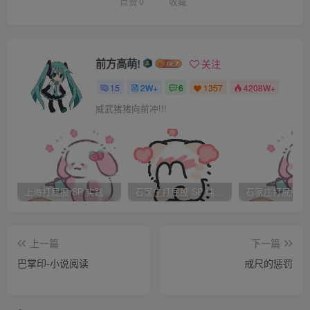
是谁说过，女人，是水做的。而女人的眼泪是珍珠，我想，
点赞
0
收藏
我甘愿将这样珍贵的泪水只为你而流。
「我，我，我不好！一点都不好！」你可知道我多想你？
「因为，没有你，在我身旁」
前方高萌!
关注
「\_/，你这小鬼，不要一句话分两段讲，好吗？很吓人耶
15
2W+
6
1357
4208W+
～」你松了口气，笑笑地揉乱我的头发。
威武猪猪向前冲!!!
「呵～:p，人家是真的很想你，很想你～」看到你笑，多日
的阴霾也就这样散去，吐吐舌跟你撒娇。
「小鬼，甜言蜜语跟撒娇都没用哦！做错事还是要罚的！」
你捏捏我的脸颊。
上海打屁股 SP 实践
石家庄打屁股 SP 纯实践
「呜～不要啦～～哪有一见面就要罚人家的？」我不依地喊
着。
上一篇
下一篇
「嗯？是谁再三保证不会再因为生气而不留一言就离家
巴掌印-小说阅读
戒尺的惩罚
的？」你笑笑地看着我，我却觉得那笑容很诡异。
「我，我有留言呀！我不是留下了旅游景点介绍呀！还翻开