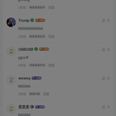
这时夫人喊了：重杖50，开始行刑！
2年前
回复
陕西省西安市
家丁高高举起了藤杖，用力往下一打，“蹦”的一声，藤杖闷
Trump
0
的打在玉英肥白的臀肉上，玉英立即痛的大声呼号。
666666666666
2年前
回复
陕西省西安市
这时，只见玉英肥白的臀肉已经犯著青紫，还不住的颤抖。
USBUSB
0
报数的家丁大喊著：1！
gguuff
2年前
回复
河南省郑州市
“蹦”……依然是令人胆颤的声音……2！
weweq
0
666666
家丁一边报数著，混合著玉英的哀嚎声，加上玉英青紫的臀
2年前
回复
香港中国
肉。
麦麦麦
0
不一会，杖责已经数到10了，玉英还是不住的哀嚎，扭转著
666666