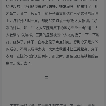
给得起的，我们轮流来教导妹妹，妹妹屁股上的布红了，礼
才算完。说完，秋香手上的板子重重地达在玉英高耸的屁股
上，疼得她大叫一声，却仍然知道说一句”谢太太教训。“好
乖的妹妹，啪！”二太太又照着原来的地方重重一击”“谢二太
太教训”。就这样，玉英的屁股被五个太太的扳子一下一下地
打，红肿了，终于，白布上见了点点鲜红，想到今天是少爷
的婚夜，不可以玩得太疯，大太太秋香才让玉英起身，穿了
衣服，让陈妈把她送回房间，而此时，唐伯虎已经铁着脸在
房里走来走去了。
二
玉英洗漱好以后，跟着秋香到了正堂，不一会儿，老爷、