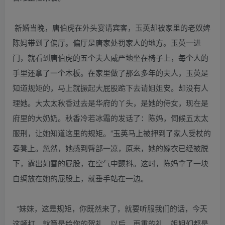
新婚当晚，唐伯虎在外头宴请宾客，玉英却被家里的老奴婢
陈妈带到了偏厅。偏厅是唐家处罚家人的地方。玉英一进
门，就看到唐伯虎的五个夫人威严地坐在椅子上，每个人的
手里还拿了一个木板。在家里做了那么多年的夫人，玉英是
知道规矩的，马上就撅起大屁股跪下去请姐姐安。却没有人
理她。大太太秋香过去是华府的丫头，是她的侍女，现在是
府里的大奶奶。秋香冷若冰霜的发话了：陈妈，伺候五太太
服刑，让她知道这里的规矩。”玉英马上被押到了家人受杖的
春凳上。忽然，她感到臀部一凉，原来，她的嫁衣已经被脱
下，露出如雪的屁股，在空气中颤抖。这时，陈妈拿了一块
白绸放在她的屁股上，就垂手站在一边。
“妹妹，这是规矩，你既然来了，就要听服我们的话，今天
这顿打，就算是给你的贺礼，以后，再重的礼，姐姐们都是