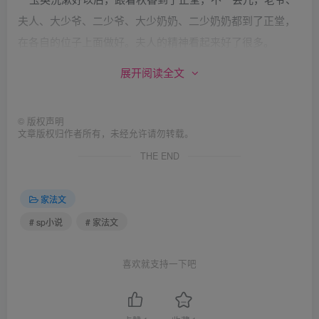
夫人、大少爷、二少爷、大少奶奶、二少奶奶都到了正堂，
在各自的位子上面做好。夫人的精神看起来好了很多。
展开阅读全文
唐伯虎的母亲也就是玉英的姨妈早已去世，现在的夫人是
由过去老爷的小妾扶正的。与玉英的姨妈很不睦。
©
版权声明
文章版权归作者所有，未经允许请勿转载。
秋香对玉英说：
THE END
“这是老爷。”
家法文
# sp小说
# 家法文
“老爷请喝茶。”玉英跪下给老爷献茶。老爷接了过来。
喜欢就支持一下吧
“这是夫人”