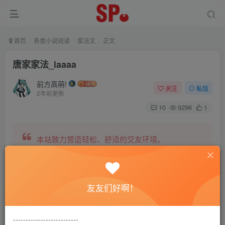
首页
各类小说阅读
家法文
正文
唐家家法_laaaa
前方高萌!
关注
私信
2年前更新
10
9296
1
本站致力营造轻松、舒适的交友环境。
另有小说阅读站点，网罗包括训诫文、腐文在内的
友友们好啊！
全网书源。
--------------------------