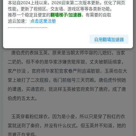
第1回
本站自2024上线以来，2026迎来第二次版本更新。优化了网页
性能，更新了视频区、交友墙、游戏区等等各类新功能。
推荐一个稳定且便宜的
翻墙梯子/加速器
，有需要的自取
唐家家法
追云加速：
点击这里注册
--------------------------
一
自用翻墙加速器
唐伯虎的表妹玉英，原来是当朝太师华容的儿媳妇，当家
二奶奶。但不幸的是华家涉嫌贪赃库银，丈夫被朝廷缉拿，
家产抄没 ，官府将华家犯官家眷严刑追逼脏银，玉英也在大
堂上被打了二次屁股，衙门前枷号三天罚跪。唐伯虎怜悯她
的遭遇，买通官府，就这样玉英被官府卖到了唐府，成了唐
伯虎的五太太。
玉英穿着粉红嫁衣，因为是小妾，所以只是穿了粉红的衣
裳就送到了秦府，并没有什么仪式。但玉英并不知道，她的
苦难正在来临。