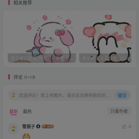
家丁都在场。玉英的脸红到了脖子根。老爷一行人依依走到
相关推荐
玉英身后，查看玉英的伤势。看完后又都回到位子上面坐
下。唐伯虎见状，对家丁说：“好啦，让她起来吧！”
“慢着！”夫人说，“少爷，我知道你心慈手软，我一看便知昨
天没打她几下，而且这是刚打的。按规矩，这个是不算的。”
纲手被打屁股(附图)_一条荒
老公的家法实践啦_25346476
“继母，不是的，是昨天打的，而且打得很重。”
评论
共10条
“胡说！这个女人十分狠毒，秋香，是不是？”秋香不敢吱
声。
欢迎评论！若上传图片，请点击左侧导航栏的图床工具，获取图片链接。
提交
只看作者
最新
最热
“哼！听说少爷屈伸为奴到华府，这个女人明知是表哥，还
要他跪着爬进房见她。少爷你还敢瞒我，你现在就这么维护
雪燕子
0
这个女人，以后还了得。”