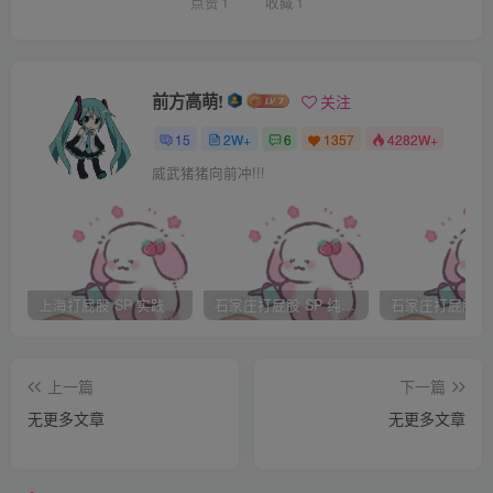
“夫人请喝茶”
点赞
1
收藏
1
……
前方高萌!
关注
如此这样，一一献过茶，老爷说：
15
2W+
6
1357
4282W+
威武猪猪向前冲!!!
“大少奶，昨晚按家规办了吗？”
“回父亲的话，一切按家规办了。”
上海打屁股 SP 实践
石家庄打屁股 SP 纯实践
“好，验刑。”
上一篇
下一篇
说着，几个家丁搬来了长凳，把玉英一把按在凳子上面，褪
无更多文章
无更多文章
去了她下身的衣服，露出了她刚刚被打得粉红的屁股。因为
玉英是妾，家人根本不考虑她的尊严和面子，所有的男人和