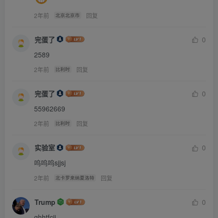
2年前
回复
北京北京市
唐伯虎见状不敢多说，怕母亲会给玉英更重的惩罚。
完蛋了
0
“来人，拿藤杖来，重杖五十！”老夫人喊道。
2589
2年前
回复
比利时
众家丁立刻上前，把玉英掀翻在地，手脚结实的抓著。一名
家丁把玉英的裤带解了，顺势将裤子褪去，玉英白嫩的双臀
完蛋了
0
和大腿在众人面前生生露出。
55962669
2年前
回复
比利时
这时，场上一点声音也没了，大家都屏息等待这一刻的开
实验室
0
始。
呜呜呜sjjsj
玉英还是不停的哭喊著冤枉，祈求开恩。手执藤杖的家丁也
2年前
回复
北卡罗来纳夏洛特
走向前，把藤杖搁在玉英的屁股上。
Trump
0
ghhtfcjj