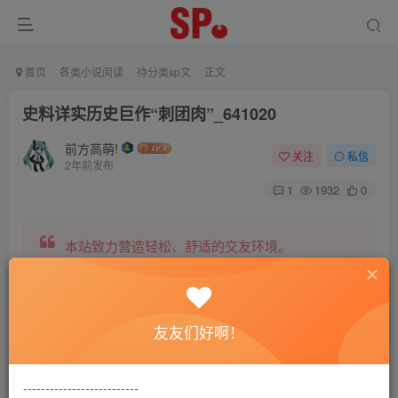
首页
各类小说阅读
待分类sp文
正文
史料详实历史巨作“刺团肉”_641020
前方高萌!
关注
私信
2年前发布
1
1932
0
本站致力营造轻松、舒适的交友环境。
另有小说阅读站点，网罗包括训诫文、腐文在内的
友友们好啊！
全网书源。
--------------------------