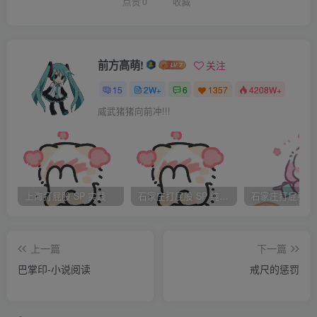
……
点赞
0
收藏
阮匪们的这一损行使他们的名声大显，他们所到之处，
方圆几十里有钱人家的大姑娘小媳妇吓得屁股直哆嗦，拼命
前方高萌!
关注
催促家里人主动跑到
15
2W+
6
1357
4208W+
威武猪猪向前冲!!!
塞子里送金交银，以保屁股平安。
多少年以后官府下了好大力气才把阮匪消除了，还活捉
了匪首阮兀，并从他的供述中弄清楚了“刺团肉”倒底是怎么
上海打屁股 SP 实践
石家庄打屁股 SP 纯实践
回事。
上一篇
下一篇
后来官府也想用这种方法来对付那些罪名大而又十分顽
巴掌印-小说阅读
戒尺的惩罚
固的女犯，可是石嘴山远在关外，到哪里去弄那些“芒刺”
呢？再说大堂上用这