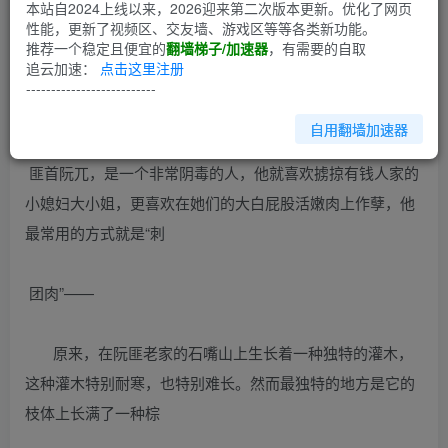
第1回
本站自2024上线以来，2026迎来第二次版本更新。优化了网页
性能，更新了视频区、交友墙、游戏区等等各类新功能。
推荐一个稳定且便宜的
翻墙梯子/加速器
，有需要的自取
明朝初年金陵一带的富人很多，来自关外石嘴山一带的窜
追云加速：
点击这里注册
匪，一路南下。他们十分剽悍，就在京城周围方圆不出百里
--------------------------
的地方频频行掠。
自用翻墙加速器
匪首阮兀，是一个非常阴毒的人，他就喜欢掳掠有钱人家的
小媳妇大小姐，更喜欢在她们的大白屁股活嫩肉上作孽，他
最常用的方式就是“刺
团肉”——
原来，在阮匪老家的石嘴山上生长着一种独特的灌木，
这种灌木特别耐寒，也特别难长。然而最独特的地方是它的
枝体上长满了一种棕