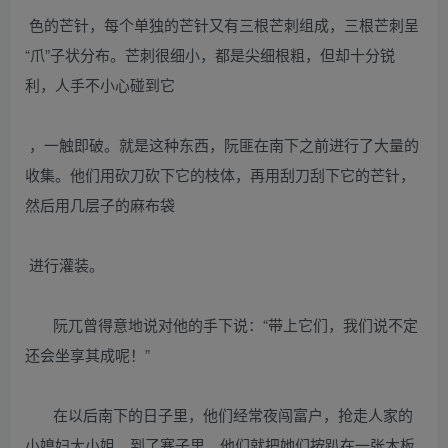
色的芒针，每个单独的芒针又有三根芒刺组成，三根芒刺呈
“爪”子状分布。芒刺很细小，都是尖细根粗，但却十分锐
利，人手不小心碰到它
，一触即破。就是这种东西，阮匪在南下之前进行了大量的
收集。他们用砍刀砍下它的枝体，再用刮刀刮下它的芒针，
然后用几层子的麻布袋
进行灌装。
阮兀曾得意地说对他的手下说：“带上它们，我们说不定
还会坐享其成呢！”
在以后南下的日子里，他们经常夜闯富户，抢走人家的
小媳妇大小姐。到了塞子里，他们就把她们按趴在一张木板