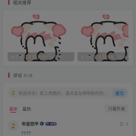
相关推荐
种方法来对付女人的白肉大屁股，也的确有点 “阴 招”
了。
——于是他们发明了“番黄”——就是把大毛竹一剖为二，
不经打磨加工，毛刺刀刀的，用它来抽打女人的白肉大屁
股，会有许多竹刺
纲手被打屁股(附图)_一条荒
老公的家法实践啦_25346476
留在肉里，这样既不失官府大堂的威慑力，又有利于女犯刑
后醒悔悟过。
评论
共1条
这里不得不提到历史上一个著名的案
例。
欢迎评论！若上传图片，请点击左侧导航栏的图床工具，获取图片链接。
提交
清朝光绪年间，恵贵妃因年轻漂亮而深得皇上的宠幸，
只看作者
最新
最热
皇后万贞儿嫉恨在心。不久惠贵妃和皇后又双双卷入党羽派
别之争，惠贵妃虽伙
帝皇铠甲
0
7777