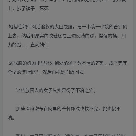
上，扒了裤子，死死
地摁住她们肉活滚颤的大白屁股，把一小袋一小袋的芒针倒
上去，然后用厚实的胶鞋底在上边使劲的踩，慢慢的揉，用
力的蹬……直到她们
满屁股的嫩肉里里外外到处陷满了数不清的芒刺，成了完完
全全的“刺团肉”，然后再把她们放回去。
这些放回去的女子其实是得了不治之症。
那些深陷密布在肉里的芒刺你找也找不完，挑也挑不
清。
她们三天之内屁股就会锃光发亮，七天之内屁股就会肿