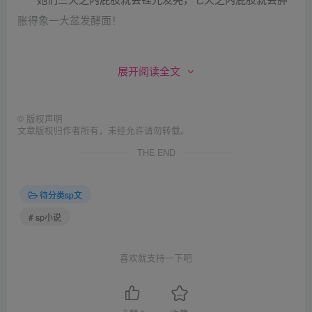
胀得象一大盆发酵面！
可是满屁股的痛肉你又剜也剜不得，割也割不得。
展开阅读全文
她们整日屁股靠不得凳子，挨不着床沿；有的甚至穿不
©
版权声明
得裤子，盖不得被衣，就只能整天趴在床榻上呻吟，惹得多
文章版权归作者所有，未经允许请勿转载。
少邻里乡亲争相观看。
THE END
那些女子原先好端端大白大嫩的屁股到最后倒底会怎样
待分类sp文
呢？
# sp小说
化脓，溃烂，坏死……除非多少年以后又长出个新屁股
喜欢就支持一下吧
出来！