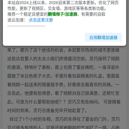
第1回
本站自2024上线以来，2026迎来第二次版本更新。优化了网页
性能，更新了视频区、交友墙、游戏区等等各类新功能。
推荐一个稳定且便宜的
翻墙梯子/加速器
，有需要的自取
十五、宴会
追云加速：
点击这里注册
今天是个大日子。
--------------------------
自用翻墙加速器
翱翔企业总裁厉擎天二十七岁生辰，世界所有的有名认识全
来了，都为了这个绝佳的机会，本就繁华热闹的城市更是被
这些达官要人的太太小姐们挤得盛况空前。灵巧接到了倾颜
的邀请，特地扑了香粉，唇上也用了蜜丝佛陀，一身洋装外
面披了米白色呢子大衣，手里拎着包装精美的礼盒，里面装
着倾颜一起送来的限量版手表，好像是总裁喜欢的风格。一
念及此，他便有些得意，看了倾颜对自己很满意，还帮忙至
此，可是为什么要帮助他呢？？灵巧又有些纳闷。 可是随着
时间的到来，灵巧也准备完毕开始赴宴了。
经过了1个小时的车程，灵巧的车停在了宴会的门外，灵巧
见过很多有钱的人，可是还是被眼前的气派吓了一跳。占地