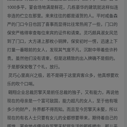
1000多平，宴会场地满是鲜花，几栋豪华的建筑就这样似连
非连的伫立在那里。来来往往的都是道贺的人。平时戒备森
严的门口今日也因了喜事而显得比往常热闹了一些，门口的
保安严格得审查每位来宾的证件和请柬。灵巧颇具淑女风范
到了门口，大方递上那枚小铜牌，保安初时一愣，迅速上下
打量一番眼前的女人，发现其气度不凡，沉默中带着些许矜
贵。虽然他们没有请柬，但是这精致的出入牌确不是假的。
于是那保安敬了个礼，放行。
灵巧心里高兴之极，若不是碍于这里宾客众多，他真想要欢
乐的吹个口哨。
翱翔企业总裁厉擎天是前任总裁的独子，又有能力，再说他
现在的母亲是一个富可敌国，能力超凡的女人，至于他有哦
多少的财产，外界都不得而知。而且至今厉擎天未娶，所以
现在的有名人士只要有女儿的全都想要带来，期待着自己的
辉煌。宴会地点便设在厉擎天起居生活的那栋楼内，那儿平