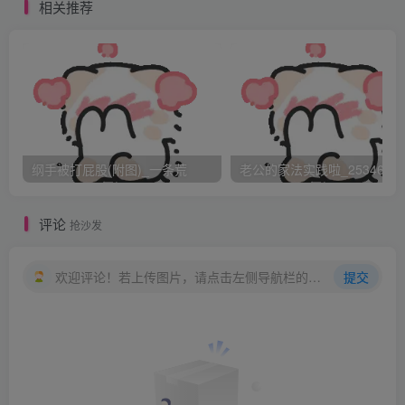
相关推荐
这一幕完全出乎灵巧意料，幸而他也算见多识广，又一贯
自恃冷静沉稳，讶异之后，反倒有些玩味姿态的欣赏起这一
幕。他一面看，一面心下有了计较，这周宇到底是何许人物
啊？那厉擎天对他倒是用情极深的样子，看来不是简单的事
情啊。也许，灵巧若有所思的笑了笑，回头要好好调查一下
这个周宇了。也许和倾颜打好交道，对自己绝对的有利。至
纲手被打屁股(附图)_一条荒
老公的家法实践啦_25346476
少厉擎天对倾颜是言听计从啊。
评论
抢沙发
屋里的西洋座钟煞风景的敲了十二下，倾颜站了起来。
“寿星佬，再不赶紧出现，恐怕楼下那群饿瘪了肚子的少爷
欢迎评论！若上传图片，请点击左侧导航栏的图床工具，获取图片链接。
提交
小姐们，就要踏破这楼梯上来捉你下去开席啦。要是让宴会
的人看到我们伟大的厉少爷被打肿了屁股……”倾颜望着眼前
的擎天，打趣到。
“哼！”擎天也站起来，慢慢揉揉屁股，然后提好裤子。末
了，两个人对着镜子，相互整理了一番刚被弄皱了的仪容，