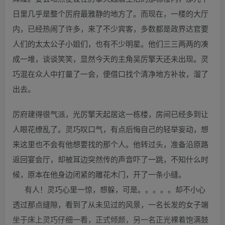
日里几乎是整个厉府最雅静的地方了。而现在，一楼的大厅
内，已经热闹了许多，来了不少宾客，多数都是政界达官要
人们的太太公子小姐们，也有不少明星。他们三三两两的凑
成一堆，谈谈笑笑，显然今天的主角吴厉擎天还未出现。灵
巧混在众人中打量了一会，便借口找个清净地方补妆，溜了
出去。
厉府建得很气派，光厉擎天起居这一栋楼，房间已经多到让
人眼花缭乱了。灵巧叹口气，有点后悔自己的轻举妄动，想
来这里也不会有他想要找的那个人。他转过头，准备沿原路
返回宴会厅，却被耳边突然传的声音吓了一跳，不知什么时
候，原本在他身边闭紧的雕花木门，开了一条小缝。
有人！灵巧心里一惊，想躲，可是。。。。。却不小心
透过那点缝隙，看到了从未见过的风景，一名长发的女子端
坐于床上灵巧仔细一看，正式倾颜，另一名正光裸着饱满鼓