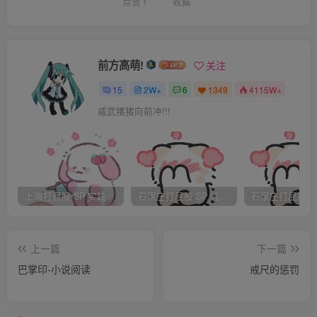
点赞
1
收藏
臀肉彻底沦陷在纤纤玉手一下重似一下的责打里，起初那点
微红的底色逐渐被渲染的越来越浓烈，擎天起先还能忍住，
间或发出几声极低的呼痛。
前方高萌!
关注
“我不要别的女人，我只会和周宇在一起”灵巧听到擎天嘴
15
2W+
6
1349
4115W+
里嚷道，倾颜抿着嘴不发一言，只是手里更加重了几分力
威武猪猪向前冲!!!
道，那擎天起先还能忍得住，一面说一面极低的抽泣着，“只
要周宇？！”他越说声越大，最后索性从倾颜腿上挣扎着滚到
地上，愤愤的说，“我爱周宇，不会因为他是男人就放弃。别
的女人我一概不要。！”他几乎要愤怒的咆哮了。倾颜捏了捏
上海打屁股 SP 实践
石家庄打屁股 SP 纯实践
那张气愤的脸蛋，“擎天，怎么办，我就是不同意周宇，你那
么喜欢周宇，不是还是和灵巧发生了关系，周宇知道吗？呵
呵” “那是失误！”那厉擎天显然软硬不吃了，怒气冲冲的言
上一篇
下一篇
道，“这次我不会听你的，任何女的我都不要。” 倾颜见擎天
巴掌印-小说阅读
戒尺的惩罚
坐在自己脚边，淡粉色的衬衣遮住了红肿的光臀，说道‘这次
我不会依着你。’。