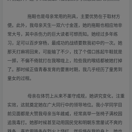
拖鞋也是母亲常用的刑具，主要优势在于取材方
便。此外，我母亲天生一双六寸金莲，她的拖鞋也相应地非
常大号，其中杀伤力的巨大读者可想而知。她经过多年练
习，足可以百步穿杨，最成功的战绩要数我初中的一次。她
那天打麻将回来，可能输了不少，找了个借口拣起牛鞋就是
一掷，不偏不倚就打在我喉咙上，险些我的喉结都被她打掉
了。那时候正值青春发育的要害时期，我几乎经历了童男到
童女的过程。
母亲在体罚上从来不墨守成规，她讲究变化，注重
实效，这就奠定她在广大同行中的领导地位。我小学同学目
前见面都是大赞我母亲当年雌威，经常高举一张椅子满校园
追我毒打。她那时候甚至动用国民党和明朝东营屡试不爽的
铁条，喜欢用铁条在烈火上烧红，然后烙在我的身上。她也