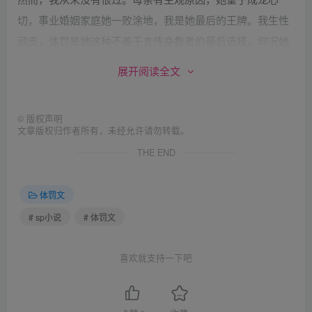
切，事业婚姻家庭她一败涂地，我是她最后的王牌。我生性
顽皮，体罚是她这种不善于言传身教者的最后选择。何况她
也深懂体恤伤者的重要性，有一次她将我痛殴一顿后，拿出
展开阅读全文
一瓶药酒，给我擦那些淤伤，我时而忍不住疼得叫出声来。
她擦着擦着，眼泪掉在我的伤口上：“你为什么要逼我打
©
版权声明
你？”
文章版权归作者所有，未经允许请勿转载。
THE END
母亲并非真的百战百胜。随着我的年龄增长，身手
越发矫健，有时候如果躲闪得快，母亲往往会踢在墙上，或
体罚文
者打在桌子上，然后自己在那里嗷嗷那里叫疼，我因此可以
# sp小说
# 体罚文
大摇大摆地逃脱。直到今天，我可以逃到国外留学，母亲唯
一可以做的，除了给我寄她的毕生积蓄之外，已经对我无计
喜欢就支持一下吧
可施。即便不是母亲节，如果某个人问到我一生之中，最重
要的人是谁？我的回答依旧是我的母亲。