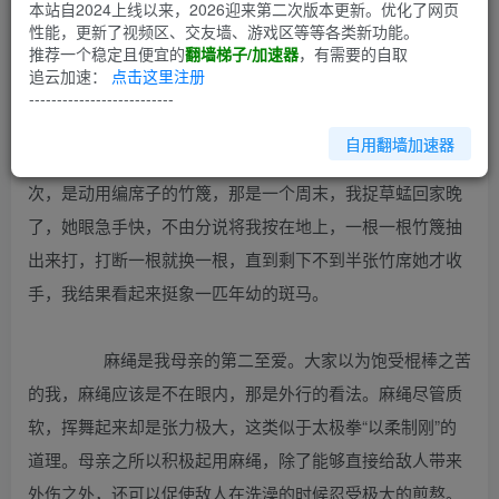
第1回
本站自2024上线以来，2026迎来第二次版本更新。优化了网页
性能，更新了视频区、交友墙、游戏区等等各类新功能。
推荐一个稳定且便宜的
翻墙梯子/加速器
，有需要的自取
母亲是个体罚专家，她出手以快、准、狠闻名。她体罚的招
追云加速：
点击这里注册
数无奇不有，早年比较热衷于用棍棒。诸位别看我母亲身型
--------------------------
娇小，她实则力大无穷。最厉害的一次，她手操直径超过10
自用翻墙加速器
厘米的上等好木，那是小时候家里挑煤用的。比较轻微的一
次，是动用编席子的竹篾，那是一个周末，我捉草蜢回家晚
了，她眼急手快，不由分说将我按在地上，一根一根竹篾抽
出来打，打断一根就换一根，直到剩下不到半张竹席她才收
手，我结果看起来挺象一匹年幼的斑马。
麻绳是我母亲的第二至爱。大家以为饱受棍棒之苦
的我，麻绳应该是不在眼内，那是外行的看法。麻绳尽管质
软，挥舞起来却是张力极大，这类似于太极拳“以柔制刚”的
道理。母亲之所以积极起用麻绳，除了能够直接给敌人带来
外伤之外，还可以促使敌人在洗澡的时候忍受极大的煎熬。