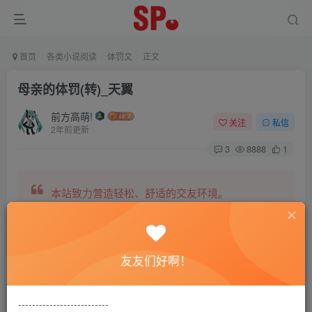
首页
各类小说阅读
体罚文
正文
母亲的体罚(转)_天翼
前方高萌!
关注
私信
2年前更新
3
8888
1
本站致力营造轻松、舒适的交友环境。
另有小说阅读站点，网罗包括训诫文、腐文在内的
友友们好啊！
全网书源。
--------------------------