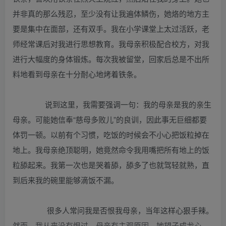
并非真的那么残忍，至少没有让我遍体鳞伤，她烙的地方主
要是集中在面部，还有双手。我在小学课堂上太过活跃，老
师经常课后对我进行思想教育。我母亲积极配合校方，对我
进行大幅度的身体锻炼。每次我被留堂，回家后总是不出所
料地看到母亲在十分耐心地烤着铁条。
说到这里，我需要强调一句：我的母亲是我的亲生
母亲。可能她信奉“慈母多败儿”的良训，因此事无巨细都要
体罚一顿。以前有个习惯，吃饭的时候会不小心把饭粒掉在
地上。我母亲绝顶聪明，她竟然命令我用嘴把所有地上的饭
粒舔起来。我第一次也是哭着舔，舔多了也就驾轻就熟，直
到后来我的碗里能够滴饭不漏。
很多人常问我是否恨我母亲，当年这样心狠手辣。
然而，我从来没有恨过。母亲有主观原因，她望子成龙心