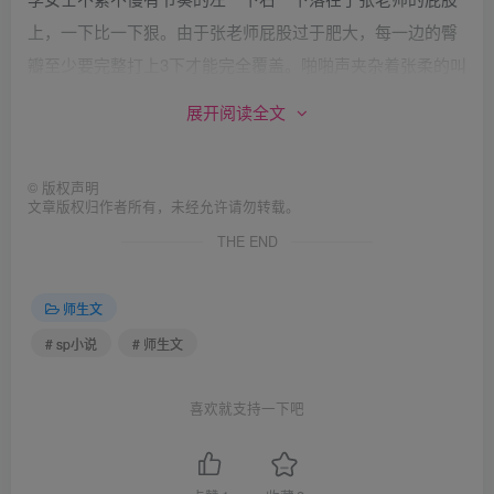
上，一下比一下狠。由于张老师屁股过于肥大，每一边的臀
瓣至少要完整打上3下才能完全覆盖。啪啪声夹杂着张柔的叫
喊不绝于耳。40下狠打过后，李楠渐渐感觉手掌疼得厉害，
展开阅读全文
渐渐停了手。望了望自己红彤彤的手掌，又望了望腿上的红
肿不堪的巨臀，脸上的笑又深了些。此时张柔由叫喊改为小
©
版权声明
声哭泣，大屁股已经完全深红肿涨，臀峰处呈现青紫色，上
文章版权归作者所有，未经允许请勿转载。
面裹着黑色丝袜，整个臀部呈现出妖异的美，丰满的双腿由
THE END
于疼痛在不住的颤抖。张柔小脸梨花带雨，赶忙回头到：“谢
谢李女士的惩罚。“说吧便要起身，不料李楠笑着说：“张老
师生文
师，惩罚根本还没开始呢~，刚刚只是惩罚前的小小热身，
# sp小说
# 师生文
不过老师您请放心，这次惩罚只是比琳琳那次稍微重那么一
点而已~”张老师感觉世界都要塌了，她亲眼见到琳琳被打的
喜欢就支持一下吧
止不住流血的屁股。偏要开口求饶。李楠却目光突然变得严
厉到：“下面正式开始体罚！请张老师趴到桌子上，屁股时刻