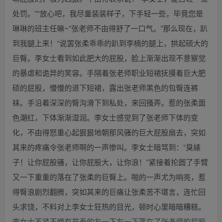
处罚。”“放心吧，我尽量装装样子，下手轻一些，毕竟您是
琳琳的班主任嘛~”张老师不由得舒了一口气。”那么现在，趴
到我腿上来！“说罢张柔乖乖的趴到李楠的腿上，拱起硕大的
巨臀。李女士看到如此肥大的屁股，脸上渐渐出现不意察觉
的暴虐和诡异的笑容。手隔着张老师职业短裙抚摸着巨大肥
硕的屁股，慢慢的退下短裙，露出张老师黑色的包臀连裤
袜。手沿着深深的臀沟滑下到私处，来回搔弄。惹的张柔面
色潮红，下体渐渐湿润。李女士感觉到了张老师下体的变
化，不由得怒重心起狠狠地朝那风骚的巨大屁股扇去，突如
其来的疼痛令张老师啊的一声惨叫。李女士暗骂到：“臭婊
子！让你屁股骚，让你屁股大，让你浪！”紧接着抡圆了手臂
又一下重重的落在了张柔的巨臀上。啪的一声尤为响亮，惹
得臀浪剧烈翻腾，突如其来的巨痛让张柔苦不堪言，连忙回
头求饶，不料对上李女士狂热的目光，顿时心里暗暗糟糕。
李女士不紧不慢有节奏的左一下右一下落在了张老师的屁股