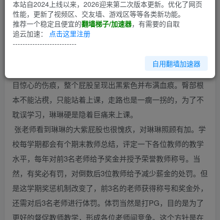
第1回
本站自2024上线以来，2026迎来第二次版本更新。优化了网页
性能，更新了视频区、交友墙、游戏区等等各类新功能。
推荐一个稳定且便宜的
翻墙梯子/加速器
，有需要的自取
此文为惨痛的责打之女孩琳琳第二部，编了很长时间，希望
追云加速：
点击这里注册
看官们满意。
--------------------------
自用翻墙加速器
琳琳屁股被狠打后修养一周才来上学，肥大的屁股仍旧有触
目惊心的伤痕，整个屁股呈现出黑紫色并布满血痕。臀部根
本不能沾櫈，只能站着上课，走路也是一瘸一拐的，为了不
耽误学习，琳琳硬是隐着巨痛来上课。
张老师看到琳琳的大紫屁股也很愧疚，对琳琳照顾有加。学
校每学期都会有个期末教师总结，评定一下各位教师的教学
水平，每年对前3名老师给予奖金并授予荣誉教师称号。当
然，有奖必有罚，对倒数后3位教师给予减少薪金的处罚。但
是这学期奖惩机制改变了，前3名的老师获得称号和奖金外，
还需对后3名老师进行体罚。体罚当然是打PG，目的是为了
更好的督促教师教学，形成各位老师间竞争。这个方针是在