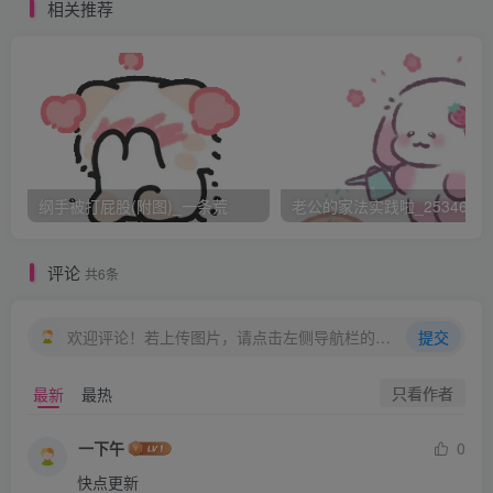
就完成了！”说罢继续狠狠的打向黑紫黑紫的屁股，不管张柔
相关推荐
的哀嚎。随着无情木板一次次的落下，张柔的哭声渐渐无
力，25板子过后整个大屁股完全被打开了花，血布满了整个
大屁股，皮开肉绽，止不住的流。染红了整个臀部及大腿的
黑丝。臀峰处的皮肉裂开的巨大，血已经流到了脚后跟，汇
聚在脚下地板上，形成一小潭。而“凶器”木板早以沾满血
迹，象牙白的木板变得鲜红。“张老师，第一部分已经完成
纲手被打屁股(附图)_一条荒
老公的家法实践啦_25346476
了，您先休息一下，我去洗下板子，待会儿还有第二部分。”
张柔脸色惨白，汗水与泪水交织，双唇布满血济，已然是自
评论
共6条
己咬的，鲜血淋漓巨大无比的肥屁股无力的堆在桌沿上，黑
丝袜黏在了皮肉上，整个画面凄惨又暴虐。“张老师，下面开
欢迎评论！若上传图片，请点击左侧导航栏的图床工具，获取图片链接。
提交
始第二部分惩罚！”见到李女士左手拿着非常细的藤条，右手
只看作者
最新
最热
拿着刚才的板子微笑着走来，板子上还有水迹和没洗干净的
血迹。“第二部分是我将给您换上第二双丝袜，然后用这板子
一下午
0
和藤条抽打您的大屁股，直到把这丝袜抽烂，今天的惩罚就
快点更新