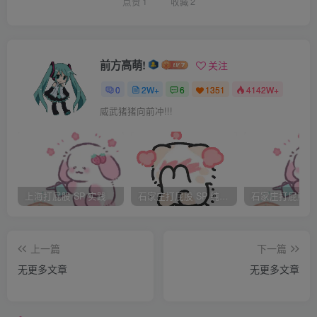
保持高撅状态！过程中不许求饶，否则加倍处罚。”张柔缓缓
点赞
1
收藏
2
走到桌子旁趴了下来，巨大红肿的屁股显得更为肥硕。建李
女士拿着实木板，把张柔双手绑在桌子腿上，这样遍动不了
了。李楠慢慢退下张柔的丝袜，但退到一办又穿了回来，惹
前方高萌!
关注
得张柔屁股一阵疼痛。李楠嘴角邪邪的一咧说：“看来您这么
0
2W+
6
1351
4142W+
喜欢丝袜，我特意为您另外准备了一双丝袜，加上你身上的
威武猪猪向前冲!!!
一共是两双，今天惩罚的第一部是将您的大屁股彻彻底底的
染红这条黑丝。”说罢抡起木板毫不留情全力的打向张柔巨大
的屁股。板子稳准狠的落在屁股上，疼得张柔大叫起来。打
了10下左右，张柔整个屁股呈现出暗红色，臀峰处酱紫色，
上海打屁股 SP 实践
石家庄打屁股 SP 纯实践
李楠力度丝毫不减，又连续打了20下。张柔已经嚎啕大哭起
来，此时的巨臀完全呈现出紫黑色，结起了密密麻麻的硬快
上一篇
下一篇
儿，臀峰处已经破皮，鲜血染红了两片黑丝臀尖部位。“张老
无更多文章
无更多文章
师，第一双丝袜臀尖部位已经染红了，我在努点力打上几十
板子，把您整个巨臀都打出血，染红这丝袜，第一部分惩罚