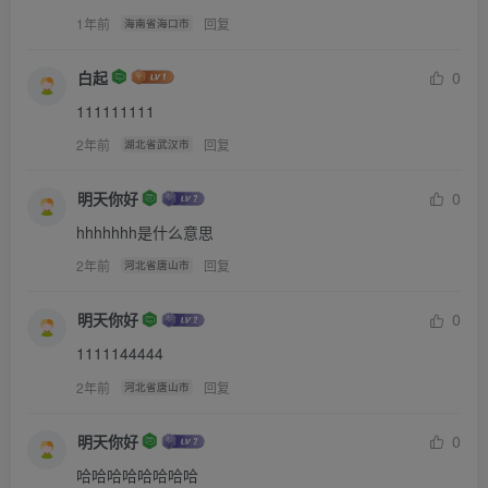
结束了。”说吧缓缓退下张老师的黑丝，染满鲜血的黑丝连带
1年前
回复
海南省海口市
的点皮肉被拉下，张柔承受着剧痛面目又是一阵无语伦比的
扭曲。刚刚换上的肉丝瞬间被张柔的大屁股鲜血染红，扩散
白起
0
到整个大腿根。由于肉丝比黑丝颜色浅，使得鲜血更加鲜
111111111
红，画面更加恐怖凄惨。李楠微微一笑，高高举起了手中的
2年前
回复
湖北省武汉市
板子。。。
明天你好
0
未完待续。
hhhhhhh是什么意思
有点重口
2年前
回复
河北省唐山市
明天你好
0
1111144444
2年前
回复
河北省唐山市
明天你好
0
哈哈哈哈哈哈哈哈