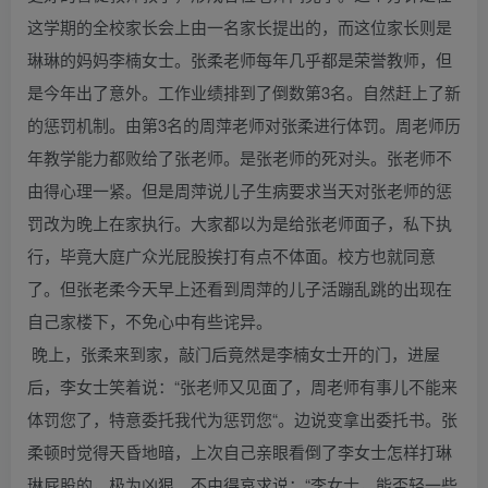
这学期的全校家长会上由一名家长提出的，而这位家长则是
琳琳的妈妈李楠女士。张柔老师每年几乎都是荣誉教师，但
是今年出了意外。工作业绩排到了倒数第3名。自然赶上了新
的惩罚机制。由第3名的周萍老师对张柔进行体罚。周老师历
年教学能力都败给了张老师。是张老师的死对头。张老师不
由得心理一紧。但是周萍说儿子生病要求当天对张老师的惩
罚改为晚上在家执行。大家都以为是给张老师面子，私下执
行，毕竟大庭广众光屁股挨打有点不体面。校方也就同意
了。但张老柔今天早上还看到周萍的儿子活蹦乱跳的出现在
自己家楼下，不免心中有些诧异。
晚上，张柔来到家，敲门后竟然是李楠女士开的门，进屋
后，李女士笑着说：“张老师又见面了，周老师有事儿不能来
体罚您了，特意委托我代为惩罚您“。边说变拿出委托书。张
柔顿时觉得天昏地暗，上次自己亲眼看倒了李女士怎样打琳
琳屁股的，极为凶狠。不由得哀求说：“李女士，能否轻一些