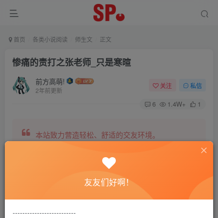
首页
各类小说阅读
师生文
正文
惨痛的责打之张老师_只是寒暄
前方高萌!
关注
私信
2年前更新
6
1.4W+
1
本站致力营造轻松、舒适的交友环境。
另有小说阅读站点，网罗包括训诫文、腐文在内的
友友们好啊！
全网书源。
--------------------------